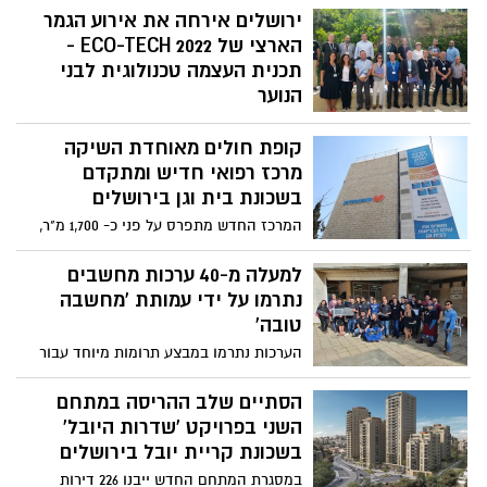
אומר מנחם יעקובוביץ'
פרויקט עין צורים, פרויקט יהושע בן נון,
ירושלים אירחה את אירוע הגמר
בשכונת המושבה היוונית ופרויקט העילוי
הארצי של ECO-TECH 2022 -
בשכונת קריית משה
תכנית העצמה טכנולוגית לבני
הנוער
ובמקום הראשון זכתה: אפליקציית Parking
קופת חולים מאוחדת השיקה
Blocker - מיזם פורץ דרך המגביל את הגישה
לחניית נכים ומאפשר אך רק לבעלי תו נכה
מרכז רפואי חדיש ומתקדם
לחנות בחניות השמורות לנכים
בשכונת בית וגן בירושלים
המרכז החדש מתפרס על פני כ- 1,700 מ"ר,
בקומפלקס רפואי אחד בן 5 קומות, הממוקם
ברחוב המרכזי של השכונה
למעלה מ-40 ערכות מחשבים
נתרמו על ידי עמותת 'מחשבה
טובה'
הערכות נתרמו במבצע תרומות מיוחד עבור
משפחות מוחלשות מרחבי ירושלים. מדובר
במחשבים שחודשו ושודרגו על ידי בוגרות
הסתיים שלב ההריסה במתחם
ובוגרי העמותה
השני בפרויקט 'שדרות היובל'
בשכונת קריית יובל בירושלים
במסגרת המתחם החדש ייבנו 226 דירות