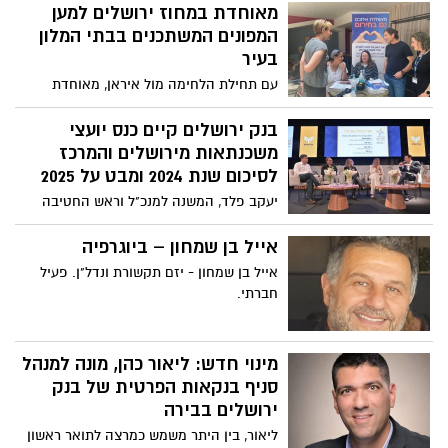
מאוחדת במחוז ירושלים למען
המפונים המשתכנים בבתי המלון
בעיר
עם תחילת הלחימה מול איראן, מאוחדת
החלה להפעיל צוותים רפואיים רב תחומיים
בבתי מלון ברחבי ירושלים, שם שוהים מפונים
בנק ירושלים קיים כנס יועצי
מביתם שנפגע בעקבות ירי הטילים. "נערכנו
משכנתאות מירושלים והמרכז
לספק שירות נגיש גם מחוץ למרפאות".
לסיכום שנת 2024 ומבט על 2025
יעקב פלד, המשנה למנכ"ל וראש החטיבה
הקמעונאית בבנק ירושלים:"נוכח גלי
האנטישמיות בארה"ב ובאירופה, אני רואה
אייל בן שמחון – ביוגרפיה
הזדמנות גדולה בעלייה הצפויה של תושבי
אייל בן שמחון - יזם תקשורת ונדל"ן. פעיל
חוץ, שתשפיע באופן משמעותי וישיר על
חברתי.
ביקושי הנדל"ן בארץ ובמיוחד בירושלים"
מינוי חדש: ליאור כהן, מונה למנהל
סניף בנקאות הפרטית של בנק
ירושלים בבירה
ליאור, בין היתר משמש כמרצה לתואר ראשון