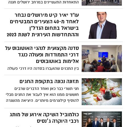
התאחדות התעשיינים במרחב ירושלים חגגה
את השנה החדשה בפארק ההייטק הר
חוצבים בירושלים
עו"ד יאיר קיט מירושלים נבחר
לאחד מ-40 הצעירים המבטיחים
בישראל בתחום הנדל"ן
וההתחדשות העירונית לשנת 2023
עו"ד יאיר קיט: ״שמח ומברך על הבחירה
סדנה מקצועית לנהגי האוטובוס על
שמבטאת הערכה גדולה לפעילות הענפה של
משרדנו בעולמות הנדל"ן וההתחדשות
דרכי התמודדות ופעולה כנגד
העירונית״
אלימות באוטובוסים
בין התכנים שהועברו בסדנה היו דרכי פעולה
בעת עימותים ובעיות עם הנוסעים במהלך
הנסיעה, זיהוי התנהגויות חריגות של נוסעים
תזונה נכונה בתקופת החגים
בשלב מוקדם, טיפול ודיווח בזמן אמת
חגי תשרי כבר כאן ואחד הדברים שרבים
למשטרה באירועי אלימות וגרימת נזק ועוד
חוששים ממנו הוא איך לעבור את החגים מבלי
להוסיף קילוגרמים מיותרים. היציאה מהשגרה
וארוחות החג העשירות משליכות פעמים רבות
על עלייה במשקל, תחושת כבדות וחוסר
כולמוביל השיקה אירוע של מותג
שליטה. יעל נתן גולדשטיין, דיאטנית קלינית
רכבי היוקרה ג׳נסיס
במאוחדת מחוז ירושלים, עם טיפים והמלצות