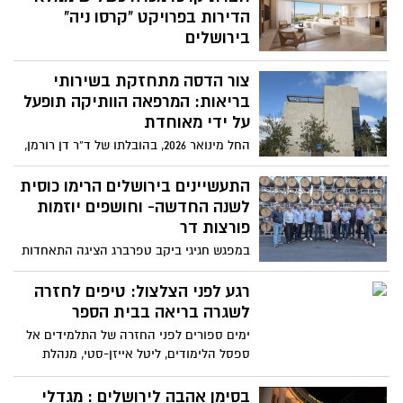
הדירות בפרויקט "קרסו ניה"
בירושלים
הפרויקט שהחל בשיווק בסוף 2024 מציע 309
צור הדסה מתחזקת בשירותי
דירות למכירה מתוכן נמכרו בתוך פחות משנה
כשליש מהדירות- רושם הצלחה משמעותית
בריאות: המרפאה הוותיקה תופעל
בשוק הירושלמי המאתגר, כאשר חלק ניכר
על ידי מאוחדת
מהרוכשים הם אנגלוסקסים תושבי ישראל
החל מינואר 2026, בהובלתו של ד”ר דן רורמן,
ויהודים מצפון אמריקה
ייהנו חברי הקופה מצוות רפואי מקצועי, רצף
טיפולי מלא ובית מרקחת חדש שיוקם בסמוך
התעשיינים בירושלים הרימו כוסית
למרפאה
לשנה החדשה- וחושפים יוזמות
פורצות דר
במפגש חגיגי ביקב טפרברג הציגה התאחדות
התעשיינים במרחב ירושלים תוכניות חדשות
לשנת הפעילות הקרובה- ממתחם עבודה
רגע לפני הצלצול: טיפים לחזרה
חדשני לסטודנטים ותעשיינים, דרך קורסים
לשגרה בריאה בבית הספר
מקצועיים ועד חיזוק הקשר עם הקהילה
ימים ספורים לפני החזרה של התלמידים אל
והאקדמיה
ספסל הלימודים, ליטל אייזן-סטי, מנהלת
תחום הפיזיותרפיה במאוחדת מחוז ירושלים,
מעניקה מספר טיפים חשובים שיסייעו להורים
בסימן אהבה לירושלים : מגדלי