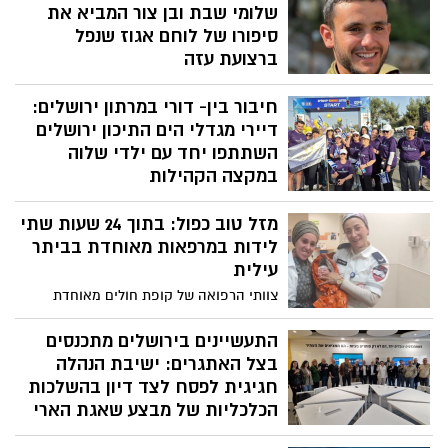
שעברו תהליך שיפוץ רחב היקף בהשקעה של
שלומי שבת ובן צור המביא את
עשרות מיליוני שקלים
סיפורו של לוחם אגוז שנפל
ברצועת עזה
האירוע המרכזי "זוכרים, שרים ומספרים"
חיבור בין- דורי במרתון ירושלים:
שיתקיים בבריכת הסולטן בערב יום הזיכרון
הקרוב יארח את מיטב אמני ישראל. אחד
דיירי מגדלי הים התיכון ירושלים
מרגעי השיא של הטקס יוקדש לסמל ריף
השתתפו יחד עם ילדי שלוה
הרוש ז"ל, דרך יומן הזיכרון של אביו וביצוע
במקצה הקהילות
משותף ומרגש של שלומי שבת ובן צור,
במרתון ירושלים שנערך בשישי האחרון, דיירי
לשיריהם הנושא את השם 'אבא'
מזל טוב כפול: בתוך 24 שעות שתי
מגדלי הים התיכון בבירה שילבו כוחות עם
ארגון שלוה המטפל בילדים עם צרכים
לידות במרפאות מאוחדת בביתר
מיוחדים. החיבור המרגש של דיירי הבית עם
עילית
ילדי שלוה משלב בין שמירה על אורח חיים
צוותי הרפואה של קופת חולים מאוחדת
פעיל לבין תמיכה בקהילה
בביתר עילית יילדו ביממה שתי נשים בשתי
מרפאות שונות בעיר. היולדת הראשונה היא
התעשיינים בירושלים מתכנסים
עובדת הקופה שהגיעה להיבדק במקום
בצל האתגרים: ישיבת הנהלה
עבודתה בשבוע ה-38 להריונה; יממה לאחר
חגיגית לפסח לצד דיון בהשלכות
מכן התרחשה לידה נוספת של אישה בשבוע
הכלכליות של מבצע שאגת הארי
ה-41 להריונה
במפגש שנערך במכללת עזריאלי להנדסה