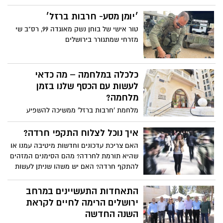
בחשבונאות תחום מימון וניהול השקעות. לצד
שורת התפקידים המקצועיים, לוקח ליאור
׳יומן מסע- חרבות ברזל׳
חלק משמעותי במאמץ הלחימה החל
טור אישי של בוחן נשק מאוגדה 99, רס"ב שי
מהשביעי באוקטובר במלחמת חרבות ברזל
מזרחי שמתגורר בירושלים
כלכלה במלחמה – מה כדאי
לעשות עם הכסף שלנו בזמן
מלחמה?
מלחמת 'חרבות ברזל' ממשיכה להשפיע
באופן משמעותי על הכלכלה הישראלית.
ההערכה הרווחת לפיה המלחמה בעזה עשויה
איך נוכל לצלוח התקפי חרדה?
להימשך עוד זמן רב, מביאה לאי וודאות
האם צריכת עדכונים וחדשות מיטיבה עמנו או
כלכלית מחד, אך מאידך מחייבת את האנשים
שהיא תורמת לחרדה? מהם הסימנים המזהים
ליצור סוג של שיגרה מסוימת במצב החירום
להתקף חרדה? האם יש משהו שניתן לעשות
ולחשוב על צעדים כלכליים הן בטווח הקרוב,
כשכבר מרגישים לחץ ומצוקה משמעותיים?
במהלך המלחמה, והן בטווח הארוך בתקופה
ומתי כדאי לפנות לעזרה מקצועית? שיר
התאחדות התעשיינים במרחב
שלאחריה
אליאס, פסיכולוגית בהתמחות קלינית,
ירושלים הרימה לחיים לקראת
במאוחדת מחוז ירושלים, מפרטת במדריך
השנה החדשה
קצר לימי הלחימה