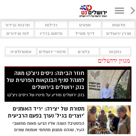
חדשות
ספורט
רכילות
תרבות ובידור
מגזין ירושלים
לייף סטייל
פרסום ברדיו
לוח שידורים
כתבות
בלוגים
סיפורי ירושלים
אסטרולוגיה
מגזין ירושלים
חוזר הביתה: ניסים ניצ'קו מונה
למנהל סניף הבנקאות הפרטית של
בנק ירושלים בירושלים
בנק ירושלים מודיע על מינויו של ניסים ניצ'קו
למנהל סניף הבנקאות הפרטית בירושלים
מסורת של יצירה: יריד האומנים
'יוצרים בגיל' נערך בפעם הרביעית
הפסטיבל השנה אליו הגיעו מאות מתושבי
העיר, שנהנו ממגוון מתחמי אומנות שונים