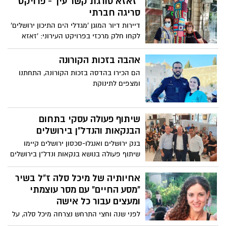
׳זאזא סורגת קשר עין' - פרויקט
ולכן עברה תפקיד, לתפקיד אותו ממלאת כעת
סריגה חברתי
בהצטיינות, מש"קית שלישות של גדוד
דיירות דיור המוגן 'מגדלי הים התיכון ירושלים'
ההנדסה 802 בפיקוד המרכז
לקחו חלק מרכזי בפרויקט העירוני: 'זאזא
סורגת קשר עין' - פרויקט הסריגה החברתי
הגדול של הנשים הירושלמיות שישתלב
אהבה בזכות הקורונה
במרחב הציבורי
הם הכירו בהדסה בזכות הקורונה, התחתנו
ומצפים לתינוקת
שיתוף פעולה עסקי בתחום
הבנקאות והנדל"ן בירושלים
בנק ירושלים ואנגלו-סכסון ירושלים קיימו
שיתוף פעולה בנושא בנקאות ונדל"ן בירושלים
אחיותיה של מיכל סלה ז"ל בשיר
"מסע החיים" עם מסר עוצמתי
ומעצים עבור כל אישה
לפני שנה וחצי התרחש נצרחה מיכל סלה, על
ידי בן זוגה, אלירן מלול. כעת, לציון יום