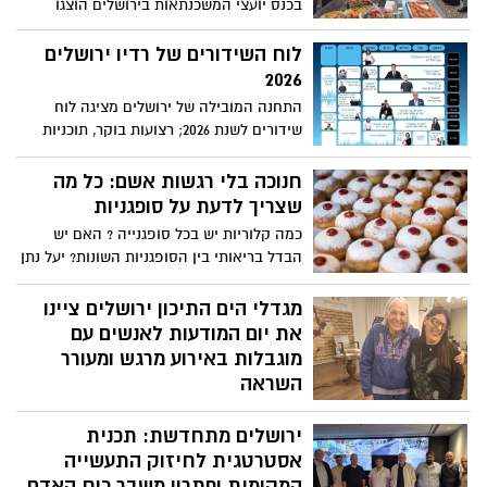
בכנס יועצי המשכנתאות בירושלים הוצגו
תחזיות, אתגרים ומוצרים חדשניים לקראת
השנה הקרובה
לוח השידורים של רדיו ירושלים
2026
התחנה המובילה של ירושלים מציגה לוח
שידורים לשנת 2026; רצועות בוקר, תוכניות
אקטואליה, מוזיקה בשידור חי ותוכן מקורי
לכל ימי השבוע. להאזנה: 101FM באזור
חנוכה בלי רגשות אשם: כל מה
ירושלים ו־89.5FM באזור המרכז- ותהנו
שצריך לדעת על סופגניות
ממגוון רצועות אהובות ואיכותית מסביב לשעון
כמה קלוריות יש בכל סופגנייה ? האם יש
הבדל בריאותי בין הסופגניות השונות? יעל נתן
גולדשטיין דיאטנית קלינית במאוחדת מחוז
ירושלים עושה סדר בסופגניות לחג החנוכה
מגדלי הים התיכון ירושלים ציינו
ומעניקה שמונה טיפים מנצחים לשמונה ימי
את יום המודעות לאנשים עם
החג על מנת ליהנות ממנו וגם לשמור על
מוגבלות באירוע מרגש ומעורר
הבריאות
השראה
מגדלי הים התיכון ירושלים ציינו לאחרונה את
ירושלים מתחדשת: תכנית
יום המודעות לאנשים עם מוגבלות באירוע
קהילתי מיוחד, שנועד לקדם ערכים של הכלה,
אסטרטגית לחיזוק התעשייה
רגישות חברתית וחיבור אנושי
המקומית ופתרון משבר כוח האדם