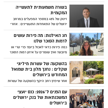
בקידום הרפואה בקהילה בירושלים והסביבה,
ובהובלת תהליכים רפואיים משמעותיים,
בשורה משמעותית לתעשייה
יוזמות, חדשנות וקידום מחקר. לצד פעילותו
המקומית
השוטפת, ליווה ד"ר פרברוב את משפחות
זינוק של 45% במספר המפעלים במרחב
החטופים והשבים במחוז ירושלים בהיבטים
ירושלים של התאחדות התעשיינים : אזורי
הרפואיים
התעשייה של מודיעין, אריאל וברקן מצטרפים
למרחב ירושלים
חג האילנות: מה פירות עושים
לרמות הסוכר שלנו
כמה פירות כדאי לאכול ביום? פרי טרי או
מיובש? ואיך שומרים על איזון רמות הסוכר
סביב שולחן החג? ט"ו בשבט כבר כאן ואיתו
שפע פירות הארץ המהווים קינוח מהטבע, אך
בהשקעה של עשרות מיליוני
עלולים להכיל כמות קלוריות וסוכר גבוהה
שקלים : נחנך מלון בית שמואל
מהצפוי. עדי שנהב, דיאטנית קלינית
המחודש בירושלים
במאוחדת מחוז ירושלים, עם ההמלצות
אחר שיפוץ רחב היקף בהשקעה של עשרות
שיעזרו לכם ליהנות מהחג ולשמור על
מיליוני שקלים ותחת הנהלה חדשה, נחנך מלון
הבריאות
בית שמואל המחודש בלב ירושלים
עם הפנים ל־2026: כנס יועצי
המשכנתאות של בנק ירושלים
בירושלים