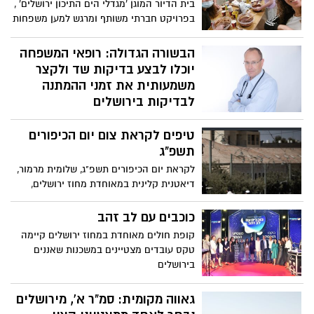
בית הדיור המוגן 'מגדלי הים התיכון ירושלים' ,
בפרויקט חברתי משותף ומרגש למען משפחות
נזקקות בעיר
הבשורה הגדולה: רופאי המשפחה
יוכלו לבצע בדיקות שד ולקצר
משמעותית את זמני ההמתנה
לבדיקות בירושלים
קופת חולים מאוחדת והמרכז הרפואי הדסה
טיפים לקראת צום יום הכיפורים
בקורס ייחודי להכשרת רופאי משפחה
בבריאות השד
תשפ"ג
לקראת יום הכיפורים תשפ"ג, שלומית מרמור,
דיאטנית קלינית במאוחדת מחוז ירושלים,
מעניקה טיפים מקצועיים על מנת לעבור את
כיפור הקרוב בצורה קלה יותר
כוכבים עם לב זהב
קופת חולים מאוחדת במחוז ירושלים קיימה
טקס עובדים מצטיינים במשכנות שאננים
בירושלים
גאווה מקומית: סמ"ר א', מירושלים