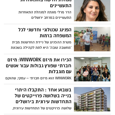
תחומים
התעשיינים
הדר מרלי מונתה למנהלת התאחדות
התעשיינים במרחב ירושלים
הפנינג טכנולוגי וחדשני לכל
המשפחה ברמות
מטרת ההפנינג של ניידת החדשנות מבית
'מחשבה טובה' היא לתת לקהילה בשכונת
רמות להכיר ולהתנסות בכלים טכנולוגים
מתקדמים ומהנים ולהעניק חוויה חדשנית לכל
הכירו את מיזם WINWORK: מיזם
המשפחה
חברתי שפורץ גבולות עבור אנשים
עם מוגבלות
WINWORK הוא מיזם חברתי – עסקי, שהוקם
במטרה לקדם אנשים עם מוגבלות וללוות
אותם לאורך כל הדרך עד לבניית קריירה
בשבוע אחד : התקבלו היתרי
עצמאית ומצליחה. "אנשים עם מוגבלות
בנייה בשלושה פרוייקטים של
סובלים מאפליה בשוק התעסוקה הישראלי
התחדשות עירונית בירושלים
וחלקם מוותרים על היכולת שלהם להתפרנס
שלושה פרויקטים של התחדשות עירונית,
בכבוד. הגיע הזמן לשנות את המציאות הזו",
בפריים לוקשיין בעיר ובהם בשכונת ארנונה,