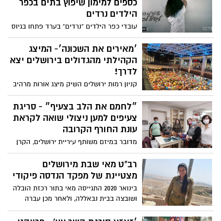
כספים למימון שיפוץ בתים בכפר
הילדים נרדים
עובדי כפר הילדים "נרדים" בערד פתחו בגיוס
המונים לשיפוץ בתי הילדים בכפר. אחרי
שהצליחו לממן שיפוץ 4 בתים, נותרו עוד 4
׳מאירים את השכונה׳- המיצג
שעדיין זקוקים לשיפוץ. מתי בפעם האחרונה
הקהילתי מהגדולים בירושלים יצא
עשיתם משהו בשביל מישהו? זאת ההזדמנות
לדרך!
שלכם לתת לילדים שכל כך זקוקים לכך
קניון רמות ירושלים השיק מיצג אורות מרהיב
וייחודי שנבנה ועוצב על ידי כ-2000 מתושבי
שכונות צפון העיר. המיצג המרשים כולל
״לחמם את הלב בצעיף״ - סריגת
כ-1000 מנורות מעוצבות הפרוסות על פני
צעיפים למען ניצולי שואה לקראת
כ-500 מ"ר
עונת החורף הקרובה
מדובר במיזם משותף עיריית ירושלים, הקרן
לירושלים ומועדון "קפה אירופה" לניצולי
שואה, שבמסגרתו ייסרגו כ-50 נשים מרחבי
רב"ט מאי שבת מירושלים
ירושלים ,צעיפי צמר לטובת ניצולי שואה
מצטיינת של מפקד הנדסה פיקודי
בינואר 2020 התגייסה מאי בתור רכזת הובלה
ושובצה בבית נבאללה, ולאחר מכן עברה
להיות מש"קית תקציבים. למאי היה חשוב
לבצע תפקיד בו תוכל לסייע ולדאוג לאנשים,