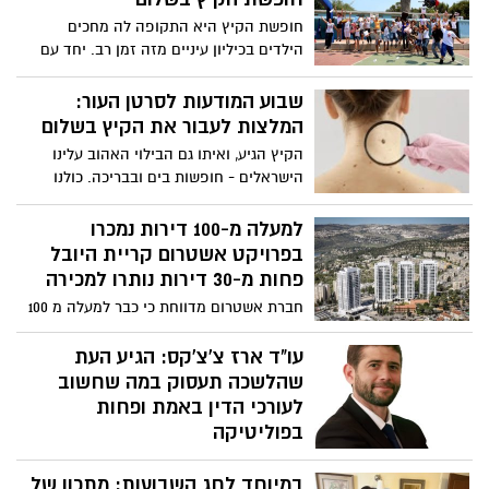
הקלה
חופשת הקיץ היא התקופה לה מחכים
הילדים בכיליון עיניים מזה זמן רב. יחד עם
זאת היא מהווה גם תקופה מאתגרת במיוחד
עבור ההורים, שנכנסים למרוץ אינטנסיבי,
שבוע המודעות לסרטן העור:
המסתיים בתחילת חודש ספטמבר עם החזרה
המלצות לעבור את הקיץ בשלום
למסגרות החינוך. דורית בן גד-אלבז,
הקיץ הגיע, ואיתו גם הבילוי האהוב עלינו
פסיכולוגית רפואית וחינוכית, בקופת חולים
הישראלים - חופשות בים ובבריכה. כולנו
מאוחדת במחוז ירושלים, מעניקה מספר
יודעים עד כמה חשוב להימרח בקרם הגנה
המלצות להורים כיצד לצלוח את החופש
ולהישמר מפני השמש, אך האם ידעתם שצריך
למעלה מ-100 דירות נמכרו
הגדול בשלום
למרוח קרם הגנה גם על השפתיים והאוזניים?
בפרויקט אשטרום קריית היובל
או שחשוב להימרח גם ביום יום או בדרך
פחות מ-30 דירות נותרו למכירה
לעבודה? לרגל שבוע המודעות לסרטן העור
חברת אשטרום מדווחת כי כבר למעלה מ 100
ולקראת היציאה לחופש הגדול, אילנה
דירות נמכרו בפרויקט אשטרום קריית היובל.
רוזנבלום, מקדמת הבריאות של מאוחדת
הרוכשים צפויים לקבל מפתחות ממש בעוד
עו"ד ארז צ'צ'קס: הגיע העת
במחוז ירושלים, עם המלצות כיצד לשמור על
חודשים בודדים
שהלשכה תעסוק במה שחשוב
הבריאות שלנו בקיץ הישראלי
לעורכי הדין באמת ופחות
בפוליטיקה
בשבוע הבא ייערכו הבחירות ללשכת עורכי
במיוחד לחג השבועות: מתכון של
הדין, בירושלים צפוי עו"ד ארז צ'צ'קס