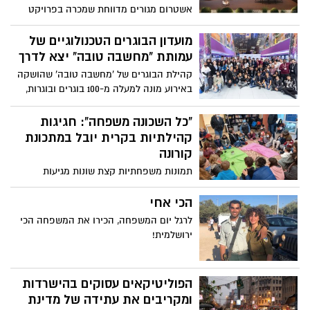
אשטרום מגורים מדווחת שמכרה בפרויקט
שנבנה בימים אלה על קו הרכס בשכונת קריית
היובל 34 דירות ראשונות בסך כולל של 65.4
מועדון הבוגרים הטכנולוגיים של
מיליון ₪
עמותת "מחשבה טובה" יצא לדרך
קהילת הבוגרים של 'מחשבה טובה' שהושקה
באירוע מונה למעלה מ-100 בוגרים ובוגרות,
אשר לקחו חלק כבני נוער בתוכניות
הטכנולוגיות המגוונות של העמותה, בניהן:
"כל השכונה משפחה": חגיגות
אקוטק, הסטרטארפיסטים , APP2U , תכנות,
קהילתיות בקרית יובל במתכונת
פיתוח אפליקציות, ועוד
קורונה
תמונות משפחתיות קצת שונות מגיעות
מהחגיגות מבית רשות הרבים שבקרית יובל
הכי אחי
לרגל יום המשפחה, הכירו את המשפחה הכי
ירושלמית!
הפוליטיקאים עסוקים בהישרדות
ומקריבים את עתידה של מדינת