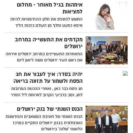
אימהות בגיל מאוחר - מחלום
למציאות
החשש לפספס את חלון ההזדמנויות להיות
אימא כמעט וחלף מן העולם בזכות הליך
הקפאת ביציות, שנגיש היום כמעט לכל אישה
מעל גיל 30. אבל איך בדיוק מתחילים, למי
מקדמים את התעשייה במרחב
פונים וכמה זה באמת עולה? ד"ר אמיר רב הון,
ירושלים
רופא נשים בכיר במאוחדת, עונה על כל
התאחדות התעשיינים במרחב ירושלים אירחה
השאלות שחייבים לדעת רגע לפני
את ראש העיר ירושלים משה ליאון ליום
סיורים ומפגשים מקצועיים בפארק ההייטק
הר חוצבים
יהיה בסדר: איך לעבור את חג
הפסח ולשמור על תזונה בריאה
חג פסח כבר כאן , ואחרי ההכנות המרובות
לחג, נסב ברביעי הקרוב לארוחת ליל הסדר
הגדושה בסימנים ובמאכלים, וגם בלא מעט
קלוריות. יעל נתן גולדשטיין, דיאטנית קלינית
הכנס השנתי של בנק ירושלים
במחוז ירושלים של קופת חולים מאוחדת, עם
הכנס השנתי של חטיבת המשאבים והחדשנות
טיפים והמלצות לאכילה נכונה בחג
הטכנולוגית בבנק ירושלים התקיים במרכז
הלאומי 'שלוה' בירושלים