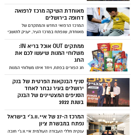
מאוחדת השיקה מרכז לרפואה
דחופה בירושלים
המרכז הרפואי החדש והמתקדם של
מאוחדת, שנפתח במרכז העיר, יעניק לתושבי
ירושלים והסביבה שירותי רפואה דחופה בכל
שעות היממה, ובכל ימות השנה. ד"ר מנחם
ממתקים OUT אוכל בריא IN:
ביתן: "השירות ניתן על ידי רופאים מומחים
משלוחי המנות שיעשו לכם את
בלבד, מה שמאפשר לנו לתת את הטיפול
החג
המקצועי והנכון ביותר, ובמקביל גם המהיר
חג הפורים בפתח, ויחד איתו משלוחי המנות
ביותר, כשזמן השהייה הממוצע במלר"ד לא
עתירי הקלוריות והסוכרים. אך האם יש דרך
עולה על שעה"
לעבור את החג ולשמור על הגזרה והבריאות?
סניף הבנקאות הפרטית של בנק
אורלי אמינוף, תזונאית קלינית של קופת
ירושלים בעיר נבחר לאחד
חולים מאוחדת במחוז ירושלים, ממליצה על
הסניפים המצטיינים של הבנק
חלופות בריאות יותר, וטעימות לא פחות, עבור
בשנת 2022
משלוחי המנות שלכם
בנק ירושלים, מונה כ-19 סניפים ומספר
המרכז ה-27 של איי.וו.ג'י בישראל
שלוחות בפריסה ארצית. סניף הבנקאות
הפרטית של הבנק, ממוקם ליד מלון וולדורף
נפתח במבשרת ציון
אסטוריה במרכז העיר
ענקית חללי העבודה העולמית איי.וו.ג'י חנכה