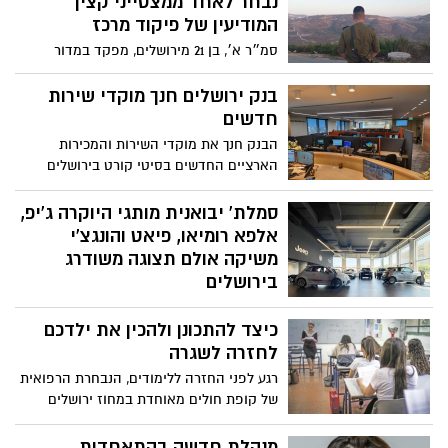
נבחר לאחד ממצטייני קצין
המודיעין של פיקוד מרכז
סמ״ר א׳, בן 21 מירושלים, מפקד במדור
ההוצאה לאור בפיקוד המרכז, נבחר לאחד
ממצטייני קצין המודיעין של פיקוד המרכז.
בנק ירושלים חנך מוקדי שירות
״את הצטיינותו קיבל בזכות תרומתו
חדשים
המסורה״
הבנק חנך את מוקדי השירות והמכירות
הארציים החדשים בסיטי קורט בירושלים
סמלת' יבואנית מותגי היוקרה ג'יפ,
אלפא רומיאו, פיאט והונגצ'י
משיקה אולם תצוגה משודרג
בירושלים
אולם התצוגה יתפרס על פני כ-1000 מ"ר.
כיצד להתכונן ולהכין את ילדכם
עלות שדרוג האולם עומדת על כ-2 מיליון ₪
לחזרה לשגרה
רגע לפני החזרה ללימודים, הנבחרת הרפואית
של קופת חולים מאוחדת במחוז ירושלים
מעניקה מספר טיפים מקצועיים כיצד להתכונן
ולהכין את ילדכם לחזרה לשגרה במספר
מנהלת חדשה בהתאחדות