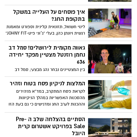
חדשות במגדל בן 24 קומות, במגדל בן 16
קומות וב-2 בניינים בני 11 קומות
איך פוסחים על העלייה במשקל
בתקופת החג?
לינוי חשואל, תזונאית קלינית וספורט ומאמנת
רגשית ויונתן כהן, בעלי "ג׳וני פיט-JOHNY FIT"
סטודיו מוביל לנשים בירושלים בעצות שיעזרו
לכם לעבור את פסח במינימום נזקים
גאווה מקומית לירושלים! סמל דב
נחמן רוזנטל מצטיין מפקד יחידה
636
בין המצטיינים נבחר נהג מבצעי, סמל דב
נחמן רוזנטל, בן 20 מירושלים. נחמן למד בבית
ספר חרדי בבית שמש עד כיתה ח' ואחר כך
המלצות לניקיון פסח בטוח וזהיר
בישיבה במירון במשך 3 שנים, עד שיצא
לקראת פסח המתקרב, במד"א מזהירים
בשאלה בגיל 17, והתגייס שנה לאחר מכן
מהסכנות האפשריות במהלך הניקיונות
לתפקיד לוחמה
וההכנות לערב החג ומדגישים כי גם בעת הזו
יש לשמור על הנחיות והגבלות הקורונה //
המדריך השלם לקראת החג
הסתיים בהצלחה שלב ה Pre-
Sale בפרויקט אשטרום קרית
היובל