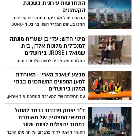
התחדשות עירונית בשכונת
בירושלים הדגישו בכירי התאחדות התעשיינים
את חוסן התעשייה המקומית, לצד חשש
הקטמונים
מהשפעות תנודות הדולר והמצב הביטחוני;
קדמת היובל ואפריקה התחדשות עירונית
נתוני המרחב מצביעים על מגמת צמיחה
החלו בשיווק המגדל השני ברובע ה-SOHO,
והתרחבות פעילות
התחדשות עירונית בשכונת הקטמונים
בירושלים, וכולל הקמת 5 מגדלים בני 34
מינוי חדש: עדי בן שטרית מונתה
קומות וכ-1,000 יחידות דיור במקום 376 דירות
למנכ"לית מלונות אלדן, בית
ישנות. שיווק הבניין השני יוצא כעת לדרך עם
שמואל ו JROSE-בירושלים
תמהיל דירות של 2-6 חדרים, פנטהאוזים
המלונות משתייכים לרשת מלונות בוטיק
ודירות גן
ירושלמית מתרחבת
מבצע 'שאגת הארי' : מאוחדת
למען המפונים המשתכנים בבתי
המלון בירושלים
עם תחילתה של המערכה הנוספת מול איראן,
מאוחדת מפעילה צוותים רפואיים רב
תחומיים בבתי מלון ברחבי ירושלים, שם
ד"ר יצחק פרברוב נבחר למנהל
שוהים מפונים שבתיהם נפגעו בעקבות מטח
הרפואי המצטיין של מאוחדת
הטילים
במחוז ירושלים לשנת 2025
התואר הוענק לד"ר פרברוב על תרומתו הרבה