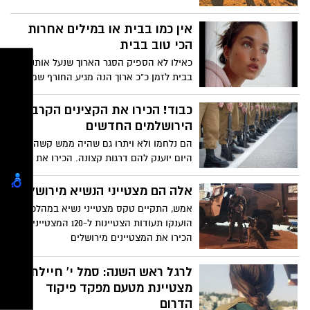
עצמנו, כדאי להסתכל פנימה, לילד שבנו
אין כמו בבית או במילים אחרות
הכי טוב בבית
כאילו לא הספיק הסגר הארוך שנעל אותנו
בבית לזמן כ"כ ארוך הנה מגיע החורף שמאיים
גם הוא לכלוא אותנו בבית או לפחות לגרום
לנו לא לצאת ממנו. אז מה עדיף קיץ? הרי
כבוד! הכירו את הקצינים הקרביים
בקיץ נתגעגע לחורף וחוזר חלילה
הירושלמים החדשים
הם נלחמו ולא ויתרו גם שהיה ממש קשה-
היום יוענק להם דרגות קצונה. הכירו את
הסיפורים המרגשים מאחורי הקצינים
הירושלמים
אלה הם מצטייני הנשיא מירושלים
אמש, התקיים טקס מצטייני נשיא במהלכו
הוענקו תעודות הצטיינות ל-120 המצטיינים,
הכירו את המצטיינים מירושלים
לרגל ראש השנה: סמל י' חיילת
מצטיינת מטעם מפקד פיקוד
הדרום