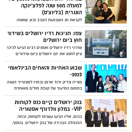
שהצליח לגבש קואליציה רחבה במועמדותו
למעלה מ50 שנה לפלצ'ינקה
להחליף את אשר אקסלרד הוותיק ובכך לסמן
הונגרית (בלינצ'ס)
את תחילתו של דור חדש במחוז ירושלים של
לקראת חג השבועות הקרב ובא, שושנה
הלשכה הלוקח את מושכות הניהול לידיו. רגע
גלוברמן דיירת מגדלי הים התיכון ירושלים
לפני תפסנו את עו"ד צ'צ'קס לריאיון נרחב בו
חושפת לנו את המתכון שלה לפלצ'ינקה
צפו: חגיגות רדיו ירושלים בשידור
פרס את חזונו, הדרכים ליישומו, מעמד
הונגרית (בלינצ'ס), חביתיות דקיקות ומלאות
חוץ ביום ירושלים
המקצוע ועוד
בקרם גבינה מתוק בניחוח לימון, אותן היא
שדרני רדיו ירושלים ואמנים רבים הגיעו לכיכר
מכינה כבר למעלה מ-50 שנה לחג השבועות
ציון לחגוג את יום ירושלים ביום שידורים
מיוחד וחגיגי. צפו באלבום המלא
שבוע האחיות והאחים הבינלאומי
2023-
מוריה צדיק ודוד ארמן נבחרו למצטייני השנה
בתחום הסיעוד של קופת חולים מאוחדת
במחוז ירושלים
בנק ירושלים קיים כנס לקוחות
VIP- במלון וולדורף אסטוריה
בכנס, אליו הגיעו עשרות לקוחות, נכחה
ההנהלה הבכירה של בנק ירושלים. בנוסף,
התקיימו הרצאות מקצועיות