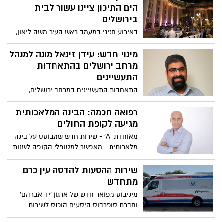
ולילדים לפתוח את שנת הלימודים בצורה
הים התיכון ציינו עשור לבית
בריאה ונכונה
בירושלים
באירוע חגיגי במעמד ראש העיר משה ליאון,
הנהלת הרשת ומאות דיירים מרחבי הארץ
מינוי חדש: עידן זינאל מונה למנהל
מרחב ירושלים בהתאחדות
התעשיינים
התאחדות התעשיינים במרחב ירושלים,
מייצגת את מפעלי התעשייה בירושלים
והסביבה ובכלל זה באזורי התעשייה בבית
רפואה חכמה: הבינה המלאכותית
שמש, במטה יהודה ומעלה אדומים
מגיעה לקופת החולים
מאוחדת AI' - שירות חדש שמבוסס על בינה
מלאכותית - מאפשר למטופלי הקופה לשנות
את הצורה שבה הם צורכים שירותים
דיגיטליים, לקבל מידע ולבצע פעולות ובשפה
שירות ההסעות להדסה עין כרם
חופשית
מתחדש
מיניבוס מפואר חדש של ארגון 'יד אברהם'
וחברת סופרבוס היסעים הוכנס לשירות
לטובת חולים ובני משפחותיהם בירושלים