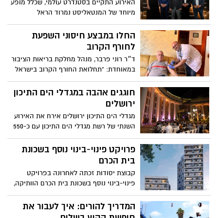
האירוע התקיים בסטנדרט עולמי, שכלל מופע
כיצד לצלוח את התקופה המאתגרת
מיוחד של המנטאליסט נמרוד הראל
באמצעות אכילה נכונה ובריאה
החלו במבצע חיסוני השפעת
לחורף הקרוב
ד״ר רוני פרבר, מנהל מחלקת בריאות הציבור
במאוחדת: "תחלואת החורף הקרוב בישראל
צפויה להיות קשה, ולכן אנחנו קוראים
למבוטחינו להגיע ולהתחסן לשפעת, בראשם
חוגגים אהבה במגדלי הים התיכון
הקבוצות שנמצאות בסיכון גבוה
ירושלים
מגדלי הים התיכון ירושלים אירח את האירוע
השנתי של רשת מגדלי הים התיכון עם כ-550
דיירי הרשת מרחבי הארץ
פרויקט פינוי-בינוי נוסף בשכונת
בית הכרם
קבוצת יסודות זכתה לאחרונה בפרויקט
פינוי-בינוי נוסף בשכונת בית הכרם הוותיקה,
הממוקם בין הרחובות שד' הרצל ודגניה.
מדובר במתחם בגודל של כדונם וחצי שהינו
המדריך להורים: איך לעבור את
בתכנון בינוי בהתאם למדיניות ציר הרכבת
חופשת הקיץ בשלום