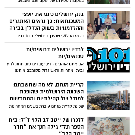
בעקבות פטירתו של יעקב אגם השבוע,
לבין שמירה על תוזנה נכונה ובריאה
מקבלת תערוכת האמנות החדשה במגדלי הים
התיכון בירושלים משמעות מיוחדת. התערוכה,
בנק ירושלים כינס את יועצי
המציגה עבודות תלת-ממדיות שיצרו הדיירים,
המשכנתאות: כך נראים האתגרים
מסכמת תהליך לימוד ויצירה שהוקדש לחלוץ
וההזדמנויות בשוק הנדל”ן בבירה
האמנות הקינטית
בכנס מקצועי שנערך בירושלים דנו בכירי
הבנק ויועצי משכנתאות בהשפעות המצב
הביטחוני והכלכלי על שוק הדיור, במגמות
לרדיו ירושלים דרושים/ות
העלייה בביקושים מצד יהדות התפוצות
טכנאים/יות
ובפתרונות מימון מותאמים לתקופה המשתנה
אם אתם אוהבים רדיו, עובדים טוב תחת לחץ
ובעלי אחריות וראש גדול מקומכם איתנו!
העבודה כוללת תפעול אולפן, שידורים ותוכן
טכני. ניסיון קודם - יתרון.
קריית מנחם, לא מה שחשבתם:
השכונה הירושלמית שהופכת
למודל של קהילתיות והתחדשות
שכונת קריית מנחם עוברת בשנים האחרונות
את אחת המהפכות האורבניות והדמוגרפיות
המשמעותיות בבירה, ומסתמנת כאחת
לזכרו של ייטב לב הלוי ז״ל: בית
השכונות בעלות הפוטנציאל העתידי הגדול
הספר תל”י גילה חנך את ״חדר
ביותר בבירה
ייטב הלב״