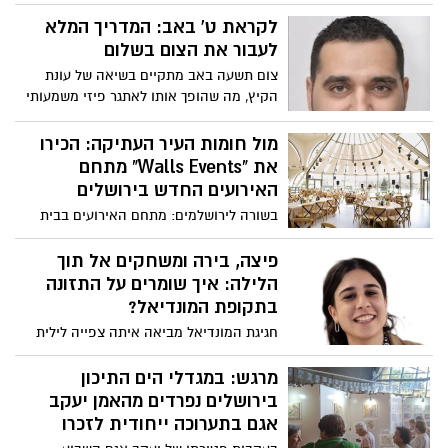
ובהם יצירות ייחודיות של דיירי מגדלי הים
התיכון ירושליםויוצרים נוספים בתחומי
לקראת ט' באב: המדריך המלא
הצורפות, ציור, יצירות קרמיקה ועוד
לעבור את הצום בשלום
צום תשעה באב מתקיים בשיאה של עונת
הקיץ, מה שהופך אותו לאתגר פיזי משמעותי
בשל עומס החום הכבד הצפוי. כיצד נכון
להכין את הגוף, מאילו מאכלים כדאי להימנע
מול חומות העיר העתיקה: הכירו
בסעודה המפסקת, ואיך שוברים את הצום
את "Walls Events" מתחם
נכון? דודי לביא, מנהל מערך התזונה והדיאטה
האירועים החדש בירושלים
במאוחדת מחוז ירושלים, עם ההמלצות
בשורה לירושלמים: מתחם האירועים בבית
שחשוב להכיר רגע לפני הצום
שמואל נפתח לאחרונה לאחר שדרוג
משמעותי. אל מול נוף חומות העיר העתיקה,
פיצה, בירה ומשחקים אל תוך
המתחם מציע חוויית אירוח המותאמת
הלילה: איך שומרים על התזונה
לאירועים משפחתיים ולאירועים וכנסים של
בתקופת המונדיאל?
חברות, ארגונים וועדי עובדים
חגיגת המונדיאל מביאה איתה צפייה לילית
ומפגשים חברתיים עמוסים במזון עתיר
קלוריות ושומנים לצד אלכוהול ושתייה
מרגש: במגדלי הים התיכון
ממותקת. ליאורה סטרול, דיאטנית קלינית
בירושלים נפרדים מהאמן יעקב
ממאוחדת במחוז ירושלים, עושה סדר
אגם בתערוכה ייחודית לזכרו
ומסבירה כיצד לשלב בין ההנאה מהמשחקים