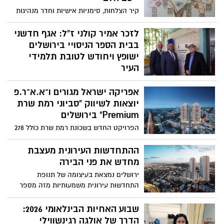
קיר הצלחות, סימניות אישיות וחדר מנהיגות
חדש- תלמידי בית הספר צועדים בדרכו של
בוגר המוסד, רב-פקד ייטב לב הלוי ז”ל, לוחם
לזכר אמיר קולני ז”ל: אגף חדשני
הימ”מ שנפל בעת הגנה על מדינת ישראל
בבית הספר הניסויי בירושלים
ישופץ ויחודש לטובת תלמידי
העיר
תרומתו של יקיר ירושלים, עו”ד דב קולני,
אפריקה ישראל מגורים ו־א.א־ר.פ
תאפשר הקמת מרחבי למידה מתקדמים
ואזורי חוץ חדשניים בבית הספר שבו למד בנו
יוצאות לשיווק “סביוני רמת שרת
היחיד אמיר ז”ל. הפרויקט מתקיים בשיתוף
Premium” בירושלים
הקרן לירושלים ועיריית ירושלים ומחבר בין
הפרויקט החדש בשכונת רמת שרת כולל 278
הנצחה, חינוך וקהילה
יחידות דיור בשני מגדלים ובבניין מרקמי, לצד
מתחמי דיירים מתקדמים, שטחי מסחר,
ההתחדשות העירונית מעצבת
פיאצה ירוקה ומרפסת נוף רחבת היקף,
מחדש את פני הבירה
במיקום אסטרטגי בדרום־מערב ירושלים
ירושלים נמצאת בעיצומה של תנופת
התחדשות עירונית משמעותיות מזה מספר
עשורים. לצד פיתוח רשת הרכבת הקלה
והרחבת התשתיות העירוניות, שכונות ותיקות
שבוע האחיות הבינלאומי 2026:
ברחבי העיר עוברות תהליך מואץ של שינוי
הדרך של אולגה רגינשווילי