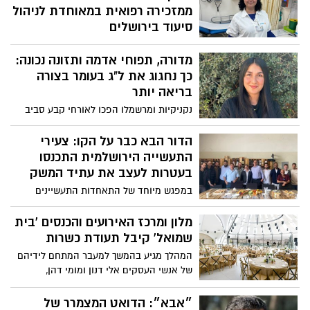
והתחדשות, הכולל הקמת אלפי יחידות דיור
ממזכירה רפואית במאוחדת לניהול
חדשות, שטחי ציבור, מסחר ותעסוקה
סיעוד בירושלים
במשך 18 שנים עבדה אולגה רגינשווילי
מדורה, תפוחי אדמה ותזונה נכונה:
כמזכירה רפואית במרפאת הטיילת של
מאוחדת בירושלים. במהלך עבודתה הכירה
כך נחגוג את ל"ג בעומר בצורה
מקרוב את המטופלים וליוותה אותם בשגרת
בריאה יותר
היומיום של המרפאה. לדבריה, ההחלטה
נקניקיות ומרשמלו הפכו לאורחי קבע סביב
לעבור לתחום האחיות התקבלה לאחר
המדורה, אך מדובר במזונות מעובדים ועתירי
שצפתה באחות מרגיעה מטופלת לפני טיפול
סוכר שמזיקים לגוף. לירז יעקובי, דיאטנית
הדור הבא כבר על הקו: צעירי
רפואי, רגע שגרם לה להבין כי היא רוצה
קלינית במאוחדת במחוז ירושלים, מעניקה
התעשייה הירושלמית התכנסו
להיות חלק מהצוות המטפל
המלצות לתחליפים בריאים יותר שיאפשרו
בעטרות לעצב את עתיד המשק
ליהנות מאווירת החג מבלי להתפשר על
במפגש מיוחד של התאחדות התעשיינים
הבריאות
במרחב ירושלים שנערך ב”יקבי ירושלים”, דנו
בני ובנות דור ההמשך בהעברת הנהגה,
מלון ומרכז האירועים והכנסים 'בית
חדשנות עסקית והמשך הצמיחה התעשייתית
שמואל' קיבל תעודת כשרות
בבירה
המהלך מגיע בהמשך למעבר המתחם לידיהם
של אנשי העסקים אלי דנון ומומי דהן,
ובניהולה של המנכ"לית עדי בן-שטרית. המלון
ומרכז הכנסים נחנכו לאחרונה מחדש, לאחר
״אבא״: הדואט המצמרר של