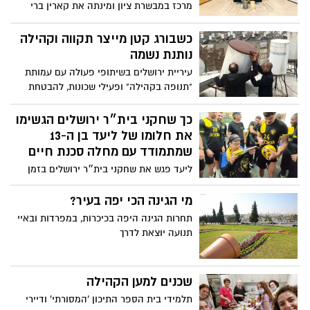
מרכז במבשרת ציון ומינתה את קארין ברי
שגיא למנכ"לית החברה בישראל | מארק
דיקסון, מנכ"ל ומייסד קבוצת IWG: "אנו
כשבורג קטן מייצר תקווה וקהילה
מבססים נוכחות חזקה ורחבה בישראל" ל-
נותנת נשמה
IWG יש 27 מתחמי עבודה בישראל, והיעד הוא
עיריית ירושלים בשיתופי פעולה עם עמותת
להתרחב ליותר מ-50 תוך שלוש שנים
"תנופה בקהילה" ופעילי שכונות, להבטחת
סביבה ביתית מכובדת וראויה למען קשישים
כך שחקני בית״ר ירושלים הגשימו
את חלומו של ליעד בן ה-13
שמתמודד עם מחלה סכנת חיים
ליעד פגש את שחקני בית״ר ירושלים בזמן
האימון וזכה בקבלת פנים חמה ואוהבת מצד
הקבוצה. בנוסף, חיכתה לו הפתעה נוספת.
מי הגינה הכי יפה בעיר?
הביקור התקיים כחלק מפעילות הגשמת
תחרות הגינה היפה בכיכרות, במפרדות ובאיי
המשאלות של עמותת "Make-A-Wish"
תנועה יוצאת לדרך
שכנים למען הקהילה
תלמידי בית הספר התיכון 'המסורתי' ודיירי