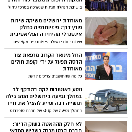
בישיבת הנהלה חגיגית שנערכה במרכז ניהול
התנועה בירושלים, הציגה התאחדות
התעשיינים במרחב ירושלים, תכנית עבודה
מאוחדת ירושלים משיקה שירות
מקיפה לשנת 2026, הכוללת טיפול במשבר
פורץ דרך: פיזיותרפיה כחלק
כוח האדם, חיזוק קשרי הרשויות והרחבת
אינטגרלי מהיחידה הפליאטיבית
הפורומים המקצועיים
שירות ייחודי משלב פיזיותרפיה מקצועית
במערך הפליאטיבי, במטרה לשפר תפקוד,
להפחית כאב ולהעצים את איכות החיים של
החל מינואר הקרוב מרפאת צור
מטופלים עם מחלות מתקדמות
הדסה תפעל על ידי קופת חולים
מאוחדת
כל מה שהתושבים צריכים לדעת
נוסע באוטובוס לקה בהתקף לב
במהלך נסיעה בירושלים הנהג גילה
תושייה רבה וסייע להציל את חייו
במהלך נסיעה של קו 49 של חברת סופרבוס
בירושלים התרחש אירוע חירום שבו הפגין
הנהג עלי אלקאק תושייה ואחריות יוצאת דופן
לא חלק מההאטה בשוק הדיור:
חברת קרסו מכרה כשליש ממלאי