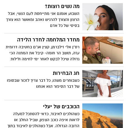
הולדתה ה-34 של מיכל, מוציאות אחיותיה
מה נשים רוצות?
קליפ לשיר שמילותיו מתבססות על טקסטים
השבוע אומנם אני מתייחסת לעם הנשי; אבל
שכתבה מיכל במכתבים לנשים קרובות.לשיר
הרצון והצורך להרגיש נאהב ומאושר הוא צורך
קוראים ו "מסע החיים", והוא בוצע על ידי
בסיסי של כל אדם
הזמרת ליאור פרץ. בקליפ נראות שלושת
האחיות הנותרות לבית סלה – לילי, ליאת
מחדר המלחמה לחדר הלידה
ונגה, יחד עם האחיינית של מיכל, כשהן תרות
רס"ן אלי זילברמן, קצין אג"ם בחטיבה דרומית
את האופק ומחפשות, כביכול, אחר אחותן
עזה, תושב הר חומה- קיבל את המתנה הכי
האובדת.
גדולה שיכל לבקש לאחר ימי לחימה ולילות
ללא שינה
חג הבחירות
כשבוחרים משהו, כל דבר צריך לזכור שבסופו
של דבר הסיפור הוא אנחנו
הכוכבים של יעלי
כשהולכים לאיבוד, כדאי להסתכל למעלה
לראות איפה כוכב הצפון, שביל החלב או
הדובה הגדולה. אבל כשהולכים לאיבוד בתוך