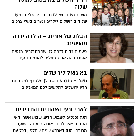
שלוה
משדר מיוחד של צוות רדיו ירושלים במעון
שלוה בירושלים לילדים ונערים בעלי צרכים
מיוחדים
הבלוג של אורית – הילדה ירדה
מהפסים:
פעמים רבות נדמה לנו שהמתבגרים מנסים
אותנו, כמה אנו מסוגלים להתמודד עם
השטויות שלהם. האם התנהגות זו שלהם היא
נורמאלית, או שהפכנו את ה"לא נורמאלי"
בא גואל לירושלים
לנורמה?
גואל פינטו (האח הגדול) מצטרף למשפחת
רדיו ירושלים להקשיב לכם המאזינים
לאחי ורעי האהובים והחביבים
הנה נכנסים לשבוע חדש, שבוע אשר ודאי
הקב"ה יאיר לנו בו אורה ושמחה וישועה
מרובה. הנה בארבע שנים שחלפו, בכל עת
וזמן אשר קיבלנו על עצמו להכניס את השבת