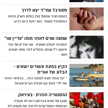
ברמה אומנותית גבוהה
פסטיבל צמי"ד יצא לדרך
בטקס חגיגי אתמול (א') במלון פארק נפתח
הפסטיבל השנתי. הוא יינעל ביום רביעי
שמונה שנים לאחר מותו "עדיין שר"
המנגינה לעולם נשארת . שני שירים של עוזי
חיטמן ז"ל שכתב והקליט לפני מותו יוצאים
לאור.
הקיץ בפתח והשדים יוצאים -
הבלוג של אורית
" "על גופתי תצא למחנה הזה... בדמיוני ראיתי
את ילדי הופך עם חבורת נערים ונערות
מקסימים לחמורים מתוך הסרט פינוקיו...אין
ספק שהגזמתי, ואולי לא רק אני. האמנם?"
ההסטוריה חוזרת -בעיראק
מצבן של נשים בעיראק כיום לא מעודד,
הבטחות האמריקנים להיטיב את מעמדן לא