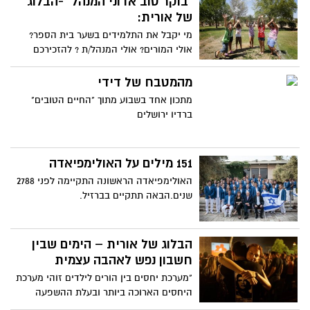
"בוקר טוב אדוני המנהל" -הבלוג
של אורית:
מי יקבל את התלמידים בשער בית הספר?
אולי המורים? אולי המנהל/ת ? להזכירכם
בעוד כשבועיים מתחילה שנת הלימודים
מהמטבח של דידי
מתכון אחד בשבוע מתוך "החיים הטובים"
ברדיו ירושלים
151 מילים על האולימפיאדה
האולימפיאדה הראשונה התקיימה לפני 2788
שנים.הבאה תתקיים בברזיל.
הבלוג של אורית – הימים שבין
חשבון נפש לאהבה עצמית
"מערכת יחסים בין הורים לילדים זוהי מערכת
היחסים הארוכה ביותר ובעלת ההשפעה
הגדולה ביותר על אישיותנו. למעשה, המבוגר