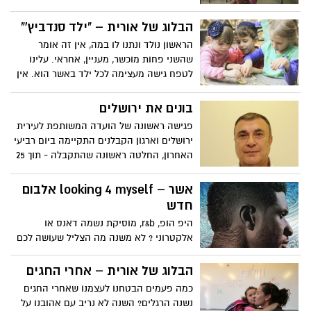
הבלוג של אורית – "ילד סנדביץ'"
הראשון נולד ונתנו לו במה, אין זה אומר
שהשני פחות מוכשר, מעניין, אחראי. עלינו
לטפח גישה מעצימה לכל ילד באשר הוא. אין
מקום להשוואות
בונים את ירושלים
פגישה ראשונה של הועדה המשותפת לעירית
ירושלים וארגון הקבלנים התקיימה ביום רביעי
האחרון, החלטה ראשונה שהתקבלה - תוך 25
ימים ניתן יהיה לקבל הערכה שמאית להיטל
ההשבחה
אשר – looking 4 myself אלבום
חדש
היפ הופ, r&b, מוסיקת נשמה דאנס או
אלקטרוני ? לא משנה מה הצליל שעושה לכם
את זה, מפני ששילוב של כל אלו תוכלו למצוא
באלבום החדש של זמר ה – r&b אשר
הבלוג של אורית – אחרי החגים
כמה פעמים הבטחנו לעצמנו שאחרי החגים
נשנה הרגלים? השנה לא נריב עם אהובנו על