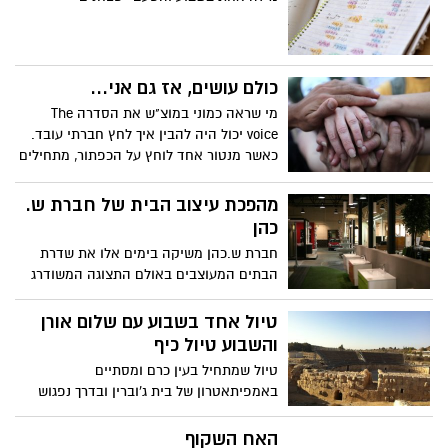
כולם עושים, אז גם אני...
מי שראה כמוני במוצ"ש את הסדרה The
voice יכול היה להבין איך לחץ חברתי עובד.
כאשר מנטור אחד לוחץ על הכפתור, מתחילים
האחרים להסתכל ולשאול: מה אני מפסיד בכך
שאני לא לוחץ על הפעמון? כך מצא עצמו
מהפכת עיצוב הבית של חברת ש.
שלומי שבת לא מעוניין ללחוץ אך "נאלץ"
כהן
חברת ש.כהן משיקה בימים אלו את שדרת
הבתים המעוצבים באולם התצוגה המשודרג
והחדיש שלה
טיול אחד בשבוע עם שלום אורן
והשבוע טיול כיף
טיול שמתחיל בעין כרם ומסתיים
באמפיתאטרון של בית ג'וברין ובדרך נפגוש
שקדיות ורקפות
האח השקוף