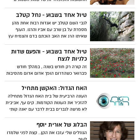
והתשעים, אין מילה אחת לתאר אותה מאשר
- דיווה של ממש! עם אחד הקולות הכי חזקים
טיול אחד בשבוע - נחל קטלב
וגדולים בעולם המוזיקה השחורה ובכלל
לגבי השם קטלב יש אגדות רבות אחת מהן
מספרת על בן שרב עם אביו והרגו. הענף
שאיתו הרג את האב הוכתם בדם והצמיח עץ
שצבע גזעו אדום. ( קטל –אב)
טיול אחד בשבוע - והפעם שדות
כלניות לנצח
זה קורה רק חודש בשנה , במהלך חודש
פברואר כשהדרום הופך אדום אדום מהסיבות
הטובות והיפות
האח הגדול: האקשן מתחיל
העונה הרביעית של בית האח הגדול מתחילה
להזכיר את העונות הקודמות. קים עף, אביבית
לא מרשה לגברים בבית לדבר עם יאנה קותי
מקנא בערן ואיך קשורים אוהדי בית"ר לכל
הסיפור? הבלוג של מילן בן דוד חוזר מפגרה
הבלוג של אורית יוסף
הגוזלים שלי עזבו את הקן.. קצת לפני שלמדו
לעוף