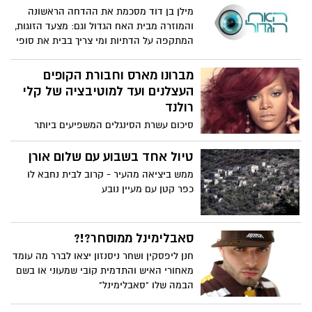
מילן בן דוד מסכמת את ההדחה הראשונה
והמוזרה מבית האח הגדול וגם: מצעד הזוגות,
המתקפה על הדתיות ומי צריך בבית את סופי
וקים? הבלוג השני של האח הגדול
מברונו מארס וחבורת הקופים
העצלנים ועד למוטיבציה של קלי
רולנד
סיכום עשרת הסינגלים המשפיעים ביותר
במוסיקה השחורה לשנת 2011
טיול אחד בשבוע עם שלום אורן
ממש ביציאה מהעיר - קרוב לבית נחבא לו
כפר קטן עם מעיין נובע
סאבלימינל ממוסחר?!?
חנן ליפסקין ושחר ניסנזון יצאו לברר מה עומד
מאחורי האיש והתדמית קובי שמעוני או בשם
הבמה שלו "סאבלימינל"