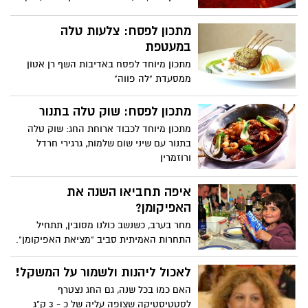
מצה כמובן, בתיאבון
מתכון לפסח: צלעות טלה
במעטפת
מתכון מיוחד לפסח באדיבות השף רן אטון
ממסעדת "לה פווה"
מתכון לפסח: שוק טלה בתנור
מתכון מיוחד לכבוד ארוחת החג: שוק טלה
בתנור עם שיני שום שלמות, גרגירי חרדל
ורוזמרין
איפה תחביאו השנה את
האפיקומן?
מחר בערב, כשנשב כולנו מסובין, תתחיל
התחרות האמיתית סביב "מציאת האפיקומן".
בכל שנה אתם מחביאים את האפיקמן באותו
המקום? אתם בחשק לגוון ולהפתיע? הכנו
לאכול ליהנות ולשמור על המשקל!
עבורכם 10 מקומות יצירתיים למחבוא
האם כמו בכל שנה, גם החג נצטרף
האולטימטיבי
לסטטיסטיקה שצופה עליה של כ - 3 ק"ג