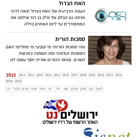
האח הגדול
העונה הרביעית של האח הגדול יצאה לדרך
ואיתה גם הבלוג של מילן בן דוד שילווה את
המתמודדים עד ליום האחרון בוילה
סמכות הורית
מהי סמכות הורית? מי קובע? מי מחליט? האם
הסמכות נעלמה? ומה השתנה במרוצת
השנים. מנחת ההורים אורית יוסף עושה לנו
סדר בדברים ועונה על כל השאלות בבלוג
שמסדיר את היחסים בין הורים לילדים
2012
2013
2014
2015
2016
2017
2018
2019
2020
2021
2022
2023
2024
2025
2026
דצמ
נוב
אוק
ספט
אוג
יול
יונ
מאי
אפר
מרץ
פבר
ינו