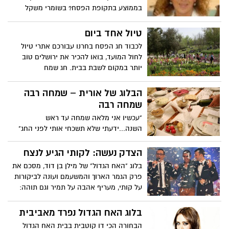
בממוצע בתקופת הפסח? בשומרי משקל
טוענים שממש ממש לא! ניתן לשמור על
המשקל ואפילו ליהנות כל הדרך!
טיול אחד ביום
לכבוד חג הפסח בחרנו עבורכם אתרי טיול
לחול המועד, בואו להכיר את ירושלים טוב
יותר במקום לשבת בבית. חג שמח
הבלוג של אורית – שמחה רבה
שמחה רבה
"עכשיו אני מלאה שמחה עד ראש
השנה...ידעתי שלא תשכחי אותי לפני החג"
הצדק נעשה: לקותי הגיע לנצח
בלוג "האח הגדול" של מילן בן דוד, מסכם את
פרק הגמר הארוך והמשעמם ועונה לביקורות
על קותי, מעריף אהבה על תמיר וגם תוהה:
למה האח כל כך התאמץ להראות לדיירים
כמה העונה הזאת מצליחה?
בלוג האח הגדול נפרד מאביבית
הבחורה הכי דו קוטבית בבית האח הגדול