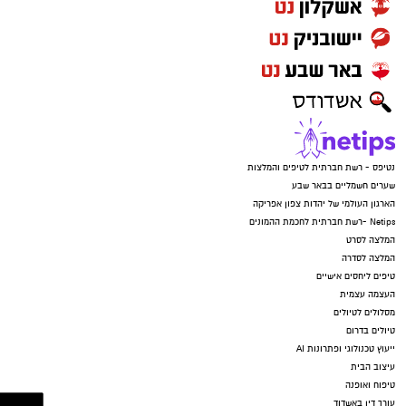
נטיפס - רשת חברתית לטיפים והמלצות
שערים חשמליים בבאר שבע
הארגון העולמי של יהדות צפון אפריקה
Netips -רשת חברתית לחכמת ההמונים
המלצה לסרט
המלצה לסדרה
טיפים ליחסים אישיים
העצמה עצמית
מסלולים לטיולים
טיולים בדרום
ייעוץ טכנולוגי ופתרונות AI
עיצוב הבית
טיפוח ואופנה
עורך דין באשדוד