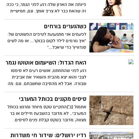
פינתה את הארון שלה רגע לפני הגמר, כי ככה
זה שהאח כבר לא צריך אותך. וגם, חמישיית
הגמר הכי הכי הכי משעממת-EVER! הבלוג
הלפני אחרון של מילן בן דוד
כשהנערים בורחים
לפעמים אני מתגעגעת לטיפים הפשוטים של:
"איך גורמים לילד לקום בבוקר... או מה לשים
סנדוויץ' כדי שיאכל..."
האח הגדול: השיעמום אוטוטו נגמר
רגע לפני שהתחתנו, אנשים רעים לא סימסו
לצבי והוא יצא מהבית והשאיר את אביבית
שבורה. אבל לא מהסיבה שחשבתם. וגם: מה
יודע קותי, ומי באמת סימס לשרי? הבלוג של
מילן בן דוד עצוב בשביל צביביביביבית
סיסים מקננים בכותל המערבי
אתמול (ב')התקיים טקס מיוחד ומרגש בכותל
המערבי.. לא מדובר בהשבעת חיילים או בר
מצווה, מדובר בטקס קבלת פנים לסיסים.
לכבוד מחזור החיים החדש של הציפור
המופלאה הזו.בטקס שמשתתפים בו עיריית
רדיו ירושלים: שידור חי משדרות