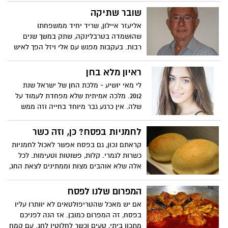
הוא משתתף
שובר שתיקה
אליעזר איילון, שריד יחיד ממשפחתו
שהושמדה בטרבלינקה, שתק במשך שנים
רבות. בעקבות מפגש עם אלי ויזל הפך לאיש
עדות
ראיון מלא בחן
לי מאי יושיע - מלכת החן של ישראל שנת
2012. מלכה אמיתית שלא מפחדת לעמוד על
שלה. אין כרגע גבר מיוחד בחייה וזה ממש
בסדר כי גם ככה היא מתכננת לשרת בבסיס
סגור. אין ליושיע תוכניות לרדת מהארץ אך
לחמניות בפסח? כן, וזה כשר
היא בהחלט שוקלת לעזוב את ירושלים לטובת
קראתם נכון, גם בפסח אפשר לאכול לחמניות
המרכז
כשרות לגמרי. קלות, פשוטות וטעימות. לכל
אלה שלא אוהבים מצות וממתינים לצאת החג,
נגמרה הציפייה, אפשר לאכול לחמניות כבר
מעכשיו
המפרום שלנו לפסח
אם יש מאכל שהטריפולטאים לא יוותרו עליו
בפסח, זה המפרום כמובן. אז הנה לפניכם
מתכון ביתי, טעים וכשר לחלוטין לחג. עם קמח