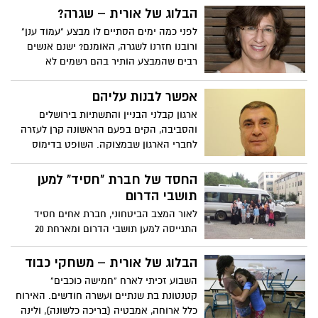
כשעה לפני זמנה, ראינו ישועות גדולות מאוד
הבלוג של אורית – שגרה?
מעל הטבע אשר עוד יסופרו ויוחקו לזכרון
לפני כמה ימים הסתיים לו מבצע "עמוד ענן"
עולם. הכוח של שבת קודש גדול ביותר והאור
ורובנו חזרנו לשגרה, האומנם? ישנם אנשים
המאיר מכוח השבת מאיר את המקומות
רבים שהמבצע הותיר בהם רשמים לא
האפלים והחשוכים וכן המקומות אשר מנסים
פשוטים, ובהם גם ילדים. לכל אחד תגובות
להחשיך אותם
אישיות רגשיות וגופניות לאירוע טראומטי. יש
אפשר לבנות עליהם
המעבדים מהר ויש שלאט יותר, ואילו לחלקנו
ארגון קבלני הבניין והתשתיות בירושלים
התגובות ממשיכות גם לאחר שהאירוע נפסק
והסביבה, הקים בפעם הראשונה קרן לעזרה
לחברי הארגון שבמצוקה. השופט בדימוס
עזרא קמא ישמש כיו"ר הקרן
החסד של חברת "חסיד" למען
תושבי הדרום
לאור המצב הביטחוני, חברת אחים חסיד
התגייסה למען תושבי הדרום ומארחת 20
משפחות מהדרום בפרויקט היוקרה "גני ציון"
בשכונת קטמון ירושלים
הבלוג של אורית – משחקי כבוד
השבוע זכיתי לארח "חמישה כוכבים"
קטנטונת בת שנתיים ועשרה חודשים. האירוח
כלל ארוחה, אמבטיה (בריכה כלשונה), ולינה