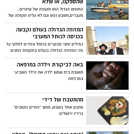
שהספקנו, או שלא
החופש הגדול הוא תקופה של שינויים ,
מעברים,חשבון נפש וגם לא עלינו תקופה של
בטלה
המזוזה הגדולה בעולם נקבעה
בכניסה לכותל המערבי
כמיליון וחצי מבקרים בכותל צפויים לחלוף על
פני המזוזה הגדולה בעולם בתקופת החגים
ולנשק אותה רב הכותל והתורם פלאטו שרון
קבעו את המזוזה הגדולה בעולם בכניסה
באה לביקורת וילדה במרפאה
לכותל המערבי
תושבת בית שמש ילדה את הילד השביעי
במרפאה
מהמטבח של דידי
מתכון אחד בשבוע מתוך "החיים הטובים"
ברדיו ירושלים