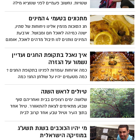
שטויות. נחשוב פעמיים לפני שנוציא מילה
מהפה. והנה שנייה אחרי, אנו חוזרים לסורנו
מתכונים בטעמי 4 המינים
חג הסוכות מזמין אלינו ניחוחות של סתיו,
ישנה כמיהה לאוכל חם ומבושל. ארבעת
המינים נותנים לנו תיבול מדהים לאוכל, אומנם
השמטנו מהמתכונים את ההדס והערבה- כי
מי רוצה לאכול עציצים והשארנו את האתרוג
איך נאכל בתקופת החגים ועדיין
והלולב כלומר את התמר בתאבון!
נשמור על הגזרה
כמה ארוחות עומדות לפנינו בתקופת החגים ?
כמה מטעמים יהיו על שולחן החג? כמה
קילוגרמים נעלה? איך שומרים על הגזרה? ואיך
ריבונו של עולם מורידים את כל מה שאכלנו
טיולים לראש השנה
ושומרים על גיזרה נאותה ? יוסי עדני מאמן
שלושה ימים רצופים בבית ואחריהם סוף
הכושר האישי של האתר ירושלים נט בטיפים
שבוע מתאימים לצאת להתאוורר. טיול אחד
לתקופת ימי החגים, איך אוכלים ולא "גודלים"
בתוך העיר וטיול טבע אחד קרוב לבית
מי יהיו הכוכבים בשנת תשע"ג
במוזיקה הישראלית