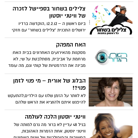
צלילים בשחור בספיישל לזכרה
של וויטני יוסטון
ביום ראשון ה – 12.2.12 ,הוקדשה ברדיו
ירושלים התכנית "צלילים בשחור" עם חזקי
נבון למותה של הזמרת האגדית וויטני יוסטון.
תכנית שהוקדשה ללהיטיה הגדולים
האח המפהק
ולתרומתה הרבה של וויטני יוסטון לעולם
מסקנות מהאירועים האחרונים בבית האח:
המוסיקה
מרחמת על אביבית, מסתלבטת על שי, לא
מבינה את הדרמטיות של קותי וגם, מה עומד
מאחורי הכניסה של המתמודדים החדשים
לבית הכי משעמם בישראל. הבלוג של מילן בן
הבלוג של אורית – מי פנוי לזמן
דוד על האח המתאמץ
פנוי?!
לא לוותר על הזמן שלנו עם הילדים,להתעקש
להיפגש איתם ולהוציא את הראש שלהם
מהמחשב ומהטלוויזיה.בסופו של דבר כולם
נהנים.
וויטני יוסטון הלכה לעולמה
בגיל 48 עדיין לא ברור מה גרם למותה של
וויטני יוסטון, אחת הזמרות האהובות,
החשובות והפופולריות של שנות השמונים