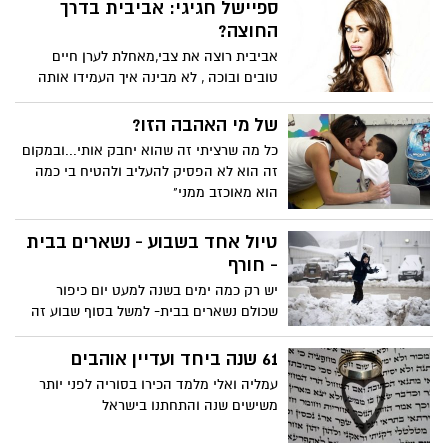
פשוטה יותר הוא נמצא בסכנת הכחדה. הוא
ספיישל חגיגי: אביבית בדרך
גדל בעיקר בגבעות הכורכר במישור החוף
החוצה?
מאזור נתניה בצפון ועד אשדוד בדרום, הטיול
אביבית רוצה את צבי,מאחלת לערן חיים
המומלץ שלי הוא לאזור נס ציונה ובית עובד
טובים ובוכה , לא מבינה איך העמידו אותה
להדחה ואז מסיימת את הערב בסוויטה עם
יעל. הבלוג של מילן בן דוד מוקדש כולו
של מי האהבה הזו?
לאישה והשערות באוכל
כל מה שרציתי זה שהוא יחבק אותי...ובמקום
זה הוא לא הפסיק להעליב ולהטיח בי כמה
הוא מאוכזב ממני"
טיול אחד בשבוע - נשארים בבית
- חורף
יש רק כמה ימים בשנה למעט יום כיפור
שכולם נשארים בבית- למשל בסוף שבוע זה
61 שנה ביחד ועדיין אוהבים
עמליה ואלי מלמד הכירו בסוריה לפני יותר
משישים שנה והתחתנו בישראל