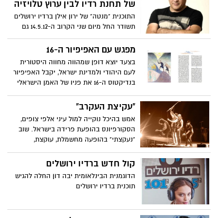
של תחנת רדיו לבין ערוץ טלויזיה
התוכנית "מנטה" של ירון אילן ברדיו ירושלים
תשודר החל מיום שני הקרוב ה-14.5.12 גם
בערוץ 24 בשידור חי
מפגש עם האפיפיור ה-16
בצעד יוצא דופן שמהווה מחווה היסטורית
לעם היהודי ולמדינת ישראל, יקבל האפיפיור
בנדיקטוס ה-16 את פניו של האמן הישראלי
הבינלאומי - אבנר מוריה שיגיש לו במתנה
ספר תורה מאויר בציוריו. למעמד המרגש
"עקיצת העקרב"
בוותיקן יצטרף גם שגריר ישראל לוותיקן,
אמש בהיכל נוקייה למול עיני אלפי צופים,
מרדכי לוי
הסקורפיונס בהופעת פרידה בישראל. שוב
"נעקצתי" בהופעה מחשמלת, עוקצת,
מהפנטת ומלאה באנרגיות
קול חדש ברדיו ירושלים
הדוגמנית הבינלאומית יבה דון החלה להגיש
תוכנית ברדיו ירושלים