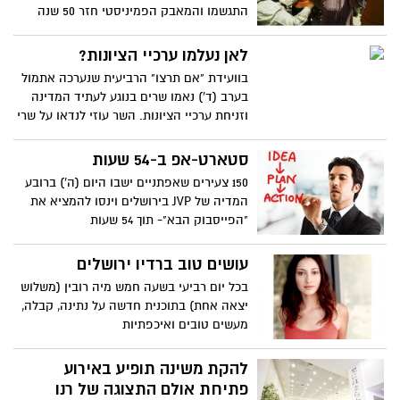
התגשמו והמאבק הפמיניסטי חזר 50 שנה
לאחור: כל זאת בהרצאה שתתקיים היום (ב')
במכון טרומן הר הצופים
לאן נעלמו ערכיי הציונות?
בוועידת "אם תרצו" הרביעית שנערכה אתמול
בערב (ד') נאמו שרים בנוגע לעתיד המדינה
וזניחת ערכיי הציונות. השר עוזי לנדאו על שרי
החינוך בעבר:"שרה אחת החליטה ללמד את
הנכבה ושר אחר החליט ללמד את שירי
סטארט-אפ ב-54 שעות
דרוויש"
150 צעירים שאפתניים ישבו היום (ה') ברובע
המדיה של JVP בירושלים וינסו להמציא את
"הפייסבוק הבא"- תוך 54 שעות
עושים טוב ברדיו ירושלים
בכל יום רביעי בשעה חמש מיה רובין (משלוש
יצאה אחת) בתוכנית חדשה על נתינה, קבלה,
מעשים טובים ואיכפתיות
להקת משינה תופיע באירוע
פתיחת אולם התצוגה של רנו