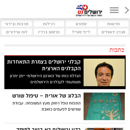
חדשות
ספורט
רכילות
תרבות ובידור
מגזין ירושלים
לייף סטייל
פרסום ברדיו
לוח שידורים
כתבות
קבלני ירושלים בצמרת התאחדות
הקבלנים הארצית
הגדלת כוחו של הארגון הירושלמי ייתן יתרון
משמעותי לקבלנים הירושלמים
הבלוג של אורית – טיפול שורש
התפוח נופל רחוק מעץ המשפחה. עבודת
שורשים לפעמים כואבת
רדיו ירושלים בא בטוב למוסד