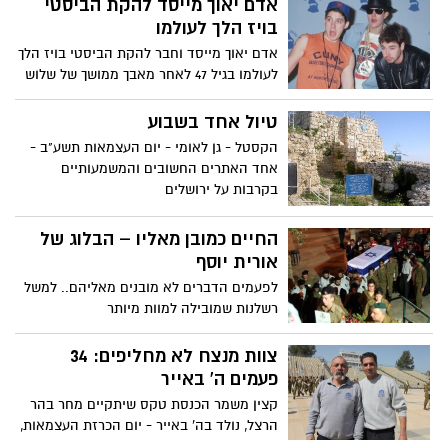
אדם יאוך מייסד להקת הביסטי
בויז הלך לעולמו
אדם יאוך מייסד וחבר להקת הביסטי בויז הלך
לעולמו בגיל 47 לאחר מאבך ממושך של שלוש
שנים במחלת הסרטן
טיול אחד בשבוע
הקסטל - גן לאומי - יום העצמאות תשע"ב -
אחד האתרים החשובים והמשמעותיים
בקרבות על ירושלים
החיים כמובן מאליו – הבלוג של
אורית יוסף
לפעמים הדברים לא מובנים מאליהם.. למשל
רשלנות שמובילה למוות מיותר
צוות מנצח לא מחליפים: 34
פעמים ה' באייר
קצין משמר הכנסת טקס שיתקיים מחר בהר
הרצל, נולד בה' באייר - יום הכרזת העצמאות,
בעוד שעבור רס"ר המשמר זה הטקס ה- 34 בו