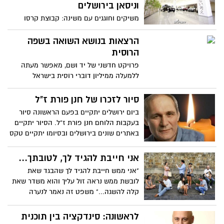
וניסאן בירושלים
משיקים וחוגגים עם משינה: קבוצת קרסו
מוטורס משיקה אולמות תצוגה חדשים של
ניסאן ורנו בירושלים ומזמינה את התושבים
הרצאות בנושא השואה בשפה
למופע של להקת משינה שיהיה פתוח לקהל
הרוסית
הרחב
פרויקט חדשני של יד ושם, מאפשר מעתה
ללמעלה ממיליון דוברי רוסית בישראל
ולמיליוני דוברי רוסית ברחבי העולם, ללמוד
ולרכוש אינפורמציה חדשה על שואת יהודי
סיור לזכרו של חנן פורת ז"ל
ברית המועצות, באמצעות סדרת הרצאות
ביום ירושלים יתקיים בפעם הראשונה סיור
מוקלטות בשפה הרוסית שהועלו באחרונה
בעקבות הלוחם חנן פורת ז"ל. הסיור יתקיים
ליו-טיוב ולאתר יד ושם
באתרים שונים בירושלים ובסיומו יתקיים טקס
בכותל
אני חייבת להגיד לך, לטובתך...
"אני ממש חייבת להגיד לך שהבגד שאת
לובשת ממש נראה זול עליך והוא משדר שאת
קלה להשגה..." משפט זה נאמר לנערה
מתבגרת מפי אמה.
לראשונה: סינדקציה בין תוכנית