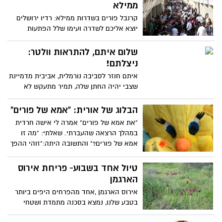
ירושלים, רב הכותל, החברה להגנת הטבע
ממילא
ועמותת ידידי הסיסים
קרנבל פורים בשדרות ממילא: רדיו ירושלים
יוצא אליכם לשדרה ועימו שלל הפתעות
שלום איתם, להתראות וולטר:
ניצלתם!
איתם חוזר לסביבה נורמלית, אביבית מדמיינת
שצבי יהיה החתן שלה, תמיר מתעקש לא
לאכול עוד שערות באוכל וסער שיינפיין פותח
פה על האח הגדול. הבלוג של מילן בן-דוד
הבלוג של אורית: "אמא של פורים"
מאושר בשביל וולטר
"את אמא של פורים" אמרה לי אישה חרדית
במהלך הרצאה שהעברתי. שאלתי: "מה זו
אמא של פורים?" והתשובה היתה:"זוהי ההפך
מאמא של פסח"...
טיול אחד בשבוע- פריחת אירוס
הארגמן
אירוס הארגמן ,אחד מהפרחים היפים ביותר
בטבע שלנו, נמצא בסכנה מתמדת ושטחי
הגידול שלו הולכים ומצטמצמים. בשפה