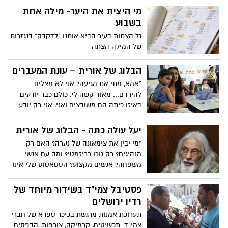
הממוצע מכלה ארבעים או חמישים שנה
מי היצית את היער- מילה אחת
בניסיון להתגבר על חמש השנים הראשונות
בשבוע
במערכת יחסים זו, בין בטיפולים פסיכולוגיים,
גל הצתות בעיר הביא אותנו "לדקדק" בנגזרות
העצמות למיניהן, אימונים אישיים ועוד."
של המילה הצתה
הבלוג של אורית – עונת המעברים
"אמא, מתי את מגיעה? אני לא מצליח
להירדם... מאוד קשה לי. כולם כבר יודעים
באיזו כיתה הם משובצים ואני, אני רק יודע
עם מי אני לא..." את השיחה הזו קיבלתי
בחצות הלילה , בעודי נפרדת מאורחים בשדה
יעל עולה כתה - הבלוג של אורית
התעופה. העצב שנשמע בקולו של הצעיר שלי,
"מי יבין את צימאונה של נערה? האם רק
הראה כמה הוא מתקשה להשלים עם הפרידה
מנהיגים? רק גורו כריזמטי? ומה עם אנשי
מהיסודי והחברים, והחשש מהמעבר לחטיבת
משפחה? אנשים מקצוע? הסטאטוס שלי אינו
הביניים
מזהיר, רווקה עם שמונה ילדים. אבל מה
שהוביל אותי לכת הזו היה הצימאון שלי לגעת
פסטיבל צמי"ד בשידור מיוחד של
בעולם המסתורין..." יעל פפר מתוך הספר
רדיו ירושלים
"גאולה מרצון"
תערוכת אמנות מרגשת בכיכר ספרא של חברי
צמי"ד. תכשיטים, קרמיקה, צורפות, הדפסים