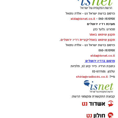
פרסום ברשת ישראל נט - אלדה נתנאל
elda@isnet.co.il
050-7870908 -
מערכת רדיו ירושלים
ספורט: גלעד כהן
תקנון שימוש באתר
תקנון שימוש באפליקציית רדיו ירושלים.
פרסום ברשת ישראל נט - אלדה נתנאל
050-7870908
elda@isnet.co.il
פרסום ברדיו ירושלים
כתובת הרדיו: פייר קינג 32, תלפיות
טלפון: 02-5777101
shirie@radio101.co.il
מייל:
קבוצת התקשורת ומקומוני הרשת: