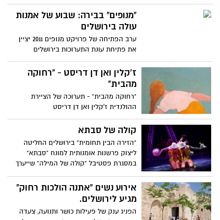
שעמד בראש החוג לצילום במכללת הדסה
ולימד בו עשרות שנים, יוצגו בתערוכת
"מנופים" בבירה: שבוע של אמנות
רטרוספקטיבה תחת השם "צילומים" בגלריית
עולה בירושלים
החוג
ערב הפתיחה של פרויקט מנופים 2011 יציין
את פתיחת עונת התערוכות בירושלים
ז'קלין ואן דן דריסט - "רחוקה
מהבית"
"רחוקה מהבית" - תערוכה של הציירת
ההולנדית ז'קלין ואן דן דריסט
קולה של סבתא
"הזירה הבין תחומית" בירושלים החליטה
ליצוק פרשנות אומנותית למונח "סבתא"
במסגרת פסטיבל "קולה של המילה" שייערך
בתאריכים 6-8 ברחוב יפו בירושלים
אירוע נשים "אתנה הולכות רחוק"
מגיע לירושלים.
הפניג ענק של פעילות כושר ותנועה, צעדה