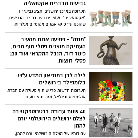
גביעים מדברים אקטואליה
תערוכה במרכז ירושלים, תציג גביעי יין
"אקטואליים" מעוצבים בעבודת יד. הגביעים,
שהוכנו ע"י כ-40 אמנים מקומיים מגלריות
הקרמיקה בנחלת שבעה בירושלים, ייתנו ביטוי
לסוגיות אקטואליות "בוערות" ובכללן: המחאה
"מוזה" - פסיעה אחת מהעיר
החברתית, חוק טל וגיוס החרדים לצבא, הדרת
העתיקה מוצגים פסלי תוף מרים,
נשים, אחמדינג'אד ומשבר הגרעין עם אירן
כינור דוד, הנבל המקראי ועוד 120
ועוד
פסלי חוצות
התערוכה מעניקה מקום לאמנים להציג את
לילה לבן במוזיאון המדע ע"ש
האמנות המודרנית והעכשווית בשדרה
המשלבת ישן לצד חדש, בה שוכנים מבנים
בלומפילד בירושלים
משוחזרים לצד מודרניים. פסלי תוף מרים,
תערוכות חדשות פרי שיתוף פעולה עם חברת
כינור דוד, והנבל המקראי לצד סקסופון,
אולימפוס ובצלאל, וסדרת אירועים
פסנתר כנף וצ'לו בדמות אישה
פרובוקטיביים ומעוררי מחשבה בנושא נשים
ומדע
40 שנות עבודה ברטרוספקטיבה
לצלם ירושלים הירושלמי יורם
להמן
עבודותיו של הצלם הירושלמי יורם להמן,