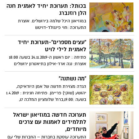
בכותל: תערוכת יחיד לאמנית חנה
הלן רוזנברג
במוזיאון היכל שלמה בירושלים. אוצרת
התערוכה :חוי פינגולד-דויטש
"עצים מספרים"-תערוכת יחיד
לאמנית לילי לויט
פתיחה : יום ראשון ה-24.11.2019 בשעה 18:00
אוצרת: נגה ארד-אילון בתיאטרון ירושלים
"מה נשתנה"
הגדה מצוירת חדשה של אמן היודאיקה,
יהושע (שוקי) פריימן. פתיחה חגיגית : 1.4.2019
בשעה :19:00,ברח' שלומציון המלכה 17,
ירושלים. אוצרת התערוכה: ד"ר זיוה גבע לוין
תערוכה חדשה במוזיאון ישראל
לתלמידים לאמנות עם צרכים
מיוחדים,
התערוכה עוסקת בחברות – החברות שלי עם