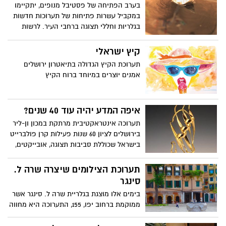
בערב הפתיחה של פסטיבל מנופים, יתקיימו
במקביל עשרות פתיחות של תערוכות חדשות
בגלריות וחללי תצוגה ברחבי העיר. לרשות
המבקרים, יופעלו שאטלים ללא תשלום,
שבתוכם יתקיימו מופעים ומיצגי אמנות
קיץ ישראלי
מקוריים. הכניסה לכל התערוכות ואירועי
תערוכת הקיץ הגדולה בתיאטרון ירושלים
מנופים חופשית !
אמנים יוצרים במיוחד ברוח הקיץ
איפה המדע יהיה עוד 40 שנים?
תערוכה אינטראקטיבית מרתקת במכון ון-ליר
בירושלים לציון 60 שנות פעילות קרן פולברייט
בישראל שכוללת סביבות תצוגה, אובייקטים,
הקרנות וידאו, מיצבים ומתקנים והכל סביב
נושא מדע, תרבות וידע
תערוכת הצילומים שיצרה שרה ל.
סינגר
בימים אלו מוצגת בגלריית שרה ל. סינגר אשר
ממוקמת ברחוב יפו, 155, התערוכה היא מחווה
לגטו היהודי של וונציה שמציינים לו עתה 500
שנה