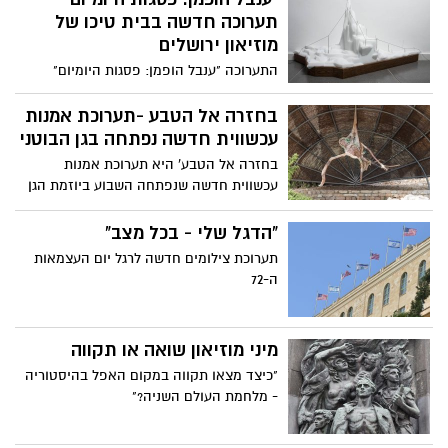
להתרשם באוויר הפתוח מתערוכת ארכיון
תערוכה חדשה בבית טיכו של
ייחודית בשם "מבעד לזכוכית"
מוזיאון ירושלים
התערוכה "ענבל הופמן: פסגות היומיום"
מציעה לנו להתרומם מן השגרה המקרקעת
ומהשהות הארוכה בבית בימי הקורונה ולבחון
בחזרה אל הטבע -תערוכת אמנות
במבט אחר את כל אותם חומרים לא־אהובים
עכשווית חדשה נפתחה בגן הבוטני
שמלווים אותנו במטלות היומיום: שקיות
בחזרה אל הטבע' היא תערוכת אמנות
אשפה, מגשי קלקר, ספוגיות פלא, צינורות
עכשווית חדשה שנפתחה השבוע ביוזמת הגן
השקיה ועוד. הופמן מצליחה למצוא בהם חן
הבוטני האוניברסיטאי בירושלים ובשיתוף קרן
ויופי, להפיח בהם חיים חדשים ולפסל מהם
אאוטסט לאמנות עכשווית. אוצרת: הדס
"הדגל שלי - בכל מצב"
עולמות פנטסטיים
מאור|19.10.20-30.11.20
תערוכת צילומים חדשה לרגל יום העצמאות
ה-72
מיני מוזיאון שואה או תקווה
"כיצד מצאו תקווה במקום האפל בהיסטוריה
- מלחמת העולם השניה?"