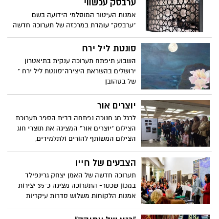
ערבסק עכשווי
אמנות העיטור המוסלמי הידועה בשם
"ערבסק" עומדת במרכזה של תערוכה חדשה
שתיפתח במוזיאון לאמנות האסלאם בחודש
ינואר הקרוב
סונטת ליל ירח
השבוע תיפתח תערוכה ענקית בתיאטרון
ירושלים בהשראת היצירה"סונטת ליל ירח "
של בטהובן
יוצרים אור
לרגל חג חנוכה נפתחה בבית הספר תערוכת
הצילום "יוצרים אור" המציגה את תוצרי חוג
הצילום המשותף להורים ולתלמידים,
המתקיים מאז פתיחת שנת הלימודים
הצבעים של חייו
תערוכה חדשה של האמן יצחק גרינפילד
במכון שכטר- התערוכה מציגה כ־35 יצירות
אמנות הלקוחות משלוש סדרות עיקריות
שעוסקות בנושא ירושלים ושנוצרו בחמישים
השנים האחרונות, מאז לחם האמן במערכה