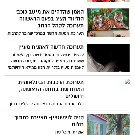
עצמי, מי אני, החברות שלי עם האחר, הקשר
בין חברי הקבוצה
האמן שהדהים את מיטב כוכבי
הוליווד מציג בפעם הראשונה
תערוכה לקהל הרחב
תערוכת אמנות חדשה במרכז שרובר לתרבות
ומתחם yes PLANET ירושלים, בה יציג
לראשונה האמן לירן ורדיאל עשרות פורטרטים
תערוכה חדשה לאמנית מעיין
של סלבריטאים ואנשי ציבור, שזכו לאלפי
עכשיו בירושלים: הסטודיו שנשרף, האמנות
תגובות ושיתופים ברשתות החברתיות
ששוחזרה, מאפר לתקומה -תערוכה חדשה
לאמנית מעיין בגלריית מלון ממילא הירושלמי
תערוכת הרכבות הבינלאומית
המחודשת בתחנה הראשונה,
ירושלים
בלב מתחם התחנה הראשונה ירושלים, בתוך
קרון שבעבר היה קרון נוסעים פעיל, נמצאת
תערוכת הרכבות הבינלאומית המחודשת של
הניה לוינשטיין- מציירת כמתוך
עולם הרכבות
חלום
אוצרת: מיכל סדן