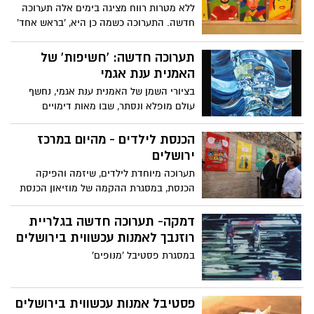
ללא מטרות רווח מציגה בימים אלה תערוכה
חדשה. התערוכה כשמה כן היא, 'בראש אחד'
מציגה את שיתוף הפעולה בין אמנים עם
מוגבלות שכלית לבין תלמידים חיצוניים
תערוכה חדשה: 'חשיפות' של
האמנית ענת אגמי
בציורי השמן של האמנית ענת אגמי, נחשף
עולם מופלא ונסתר, שבו מאות דימויים
ודמויות מיניאטוריות, כמו פסיפס צבעוני, אשר
כל אחד מהם מהווה ציור בפני עצמו, והם
הכנסת לילדים - מהיום במרכז
מתגלים לעין רק ממבט קרוב. שיטת העבודה
ירושלים
של אגמי נשענת על הלא נודע. היא אינה
תערוכה מיוחדת לילדים, שיזמה והפיקה
יודעת מראש מה יהיה נושא הציור, והוא
הכנסת, במסגרת ההקמה של מוזיאון הכנסת
מתגלה לפניה, רק תוך כדי תהליך העבודה
בבית פרומין – "הכנסת הישנה"
דמקה- תערוכה חדשה בגלריית
רוזנבך לאמנות עכשווית בירושלים
במסגרת פסטיבל 'מנופים'
פסטיבל אמנות עכשווית בירושלים