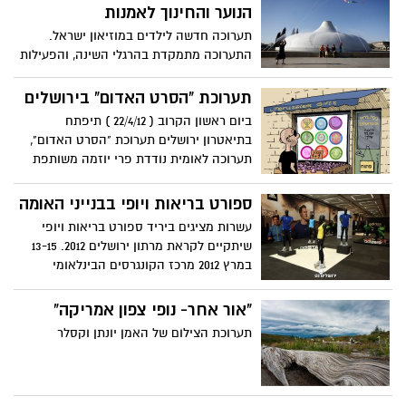
הנוער והחינוך לאמנות
תערוכה חדשה לילדים במוזיאון ישראל.
התערוכה מתמקדת בהרגלי השינה, והפעילות
הסובבת סביבה
תערוכת "הסרט האדום" בירושלים
ביום ראשון הקרוב ( 22/4/12 ) תיפתח
בתיאטרון ירושלים תערוכת "הסרט האדום",
תערוכה לאומית נודדת פרי יוזמה משותפת
של הוועד למלחמה באיידס והמוזיאון
הישראלי לקריקטורה וקומיקס
ספורט בריאות ויופי בבנייני האומה
עשרות מציגים ביריד ספורט בריאות ויופי
שיתקיים לקראת מרתון ירושלים 2012. 13-15
במרץ 2012 מרכז הקונגרסים הבינלאומי
"אור אחר- נופי צפון אמריקה"
תערוכת הצילום של האמן יונתן וקסלר