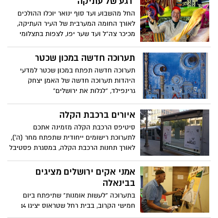
"רגע של עתיקה"
על ירושלים בשנת 1967, ועד היום
החל מהשבוע ועד סוף ינואר יוכלו ההולכים
לאורך החומה המערבית של העיר העתיקה,
מכיכר צה"ל ועד שער יפו, לצפות בתצלומי
ענק מרהיבים של סוחרי העיר העתיקה
המפורסמים והצבעוניים ביותר, כפי שנקלטו
תערוכה חדשה במכון שכטר
בעדשת המצלמה של צלמי לשכת העיתונות
תערוכה חדשה תפתח במכון שכטר למדעי
הממשלתית
היהדות תערוכה חדשה של האמן יצחק
גרינפילד, "לגלות את ירושלים"
איורים ברכבת הקלה
סיטיפס הרכבת הקלה מזמינה אתכם
לתערוכת רישומים ייחודית שתפתח מחר (ה'),
לאורך תחנות הרכבת הקלה, במסגרת פסטיבל
"אאוטליין – איור ומילים בירושלים"
אמני אקים ירושלים מציגים
בבינאלה
בתערוכה "לעשות אומנות" שתיפתח ביום
חמישי הקרוב, בבית רחל שטראוס יציגו 14
אומנים עם מוגבלות שכלית דיוקן עצמי