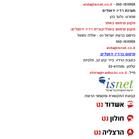
elda@isnet.co.il
050-7870908 -
מערכת רדיו ירושלים
ספורט: גלעד כהן
תקנון שימוש באתר
תקנון שימוש באפליקציית רדיו ירושלים.
פרסום ברשת ישראל נט - אלדה נתנאל
050-7870908
elda@isnet.co.il
פרסום ברדיו ירושלים
כתובת הרדיו: פייר קינג 32, תלפיות
טלפון: 02-5777101
shirie@radio101.co.il
מייל:
קבוצת התקשורת ומקומוני הרשת: