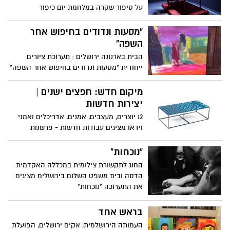
על סיפור שקרה במלחמת יום כיפור
שבמהלכה, חייל ישראלי לקח ציורים
ואובייקטים מבית מצרי נטוש
"מסעות ונדודים בחיפוש אחר
השפה"
הבית בארנונה ירושלים : תערוכת ציורים
ייחודית "מסעות ונדודים בחיפוש אחר השפה"
של האמנית והמוסיקאית מריון קונסטנאר
מיקום חדש: חפצים ישנים |
יצירות חדשות
12 יוצרים, מעצבים, אמנים, אדריכלים ואמני
וידאו מציגים עבודות חדשות - פרשנות
עכשווית - לחפצים מתצוגת הקבע של
המוזיאון לאמנות האסלאם
"נוכחות"
החוג לתקשורת צילומית במכללה האקדמית
הדסה ובית משפט השלום בירושלים מציגים
את התערוכה "נוכחות"
בראש אחד
העמותה הירושלמית, אקים ירושלים, הפועלת