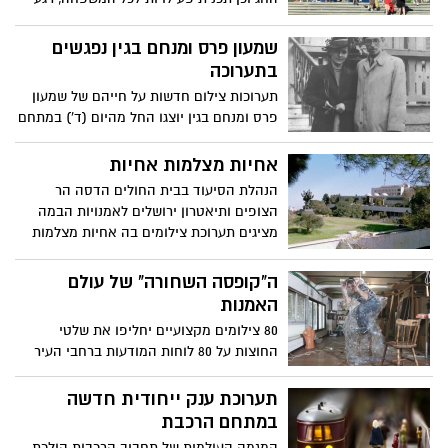
לפני נעילתה של תערוכת "תעתועים"
שמעון פרס ומנחם בגין נפגשים
בתערוכה
תערוכות צילום חדשות על חייהם של שמעון
פרס ומנחם בגין יוצגו החל מהיום (ד') במתחם
התחנה בירושלים
אחיות מצלמות אחיות
הנהלת הסיעוד בבית החולים הדסה הר
הצופים ותיאטרון ירושלים לאמנויות הבמה
מציגים תערוכת צילומים בה אחיות מצלמות
אחיות, התערוכה מספרת את סיפורן של
אחיות הדסה הר הצופים
ה"קופסה השחורה" של עולם
האמנות
80 צילומים מקצועיים יחליפו את שלטי
החוצות על 80 לוחות המודעות ברחבי העיר
למשך עשרה ימים במסגרת תערוכת צילום
החוצות "קופסה שחורה" בהשתתפות 50
תערוכת ענק ייחודית חדשה
אמנים מהשורה הראשונה של עולם האומנות
במתחם הרכבת
הישראלי
המגמה העולמית של תחביב הרכבות הולכת