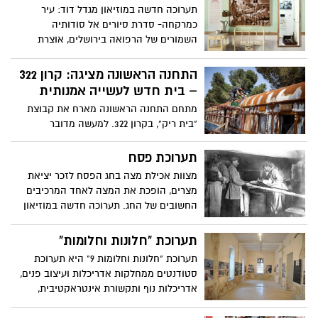
מטופלי בית החולים אל החלק הבריא ומהוות
תערוכה חדשה במוזיאון מגדל דוד: עיר
כלי המסייע בתהליך ההחלמה
כמרקחה- סדרת סיורים אל סודותיה
השמורים של הרפואה בירושלים, אוצרת
התערוכה נירית שלו-כליפא
התחנה הראשונה מציגה: קרון 322
– בית חדש לעשייה אמנותית
מתחם התחנה הראשונה מארח את קבוצת
"בית ריק", בקרון 322. למעשה מדובר
בפרויקט חדש במתחם התחנה הראשונה
בירושלים: השמשת קרון הרכבת ההיסטורי
תערוכת פסח
322, כהיכל תרבות עצמאי, שיהווה בית
מצוות אכילת מצה בחג הפסח לזכר יציאת
לעשייה אמנותית פורצת דרך
מצרים, הופכת את המצה לאחד המרכיבים
החשובים של החג. תערוכה חדשה במוזיאון
יהדות איטליה מציגה מכונה עתיקה ששימשה
את היהודים בגטו רומא להכנת מצות לחג
תערוכת "חלונות וחלומות"
הפסח, כלים וחפצים נדירים לשולחן החג
תערוכת "חלונות וחלומות 9" היא תערוכת
סטודנטים ממחלקות אדריכלות ועיצוב פנים,
אדריכלות נוף ותקשורת אינטראקטיבית,
המציגים את עבודותיהם במסגרת מסלולי