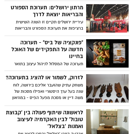
מרתון ירושלים: תערוכת הספורט
והבריאות יוצאת לדרך
עיריית ירושלים תקיים זו השנה השישית
ברציפות את תערוכת הספורט והבריאות
לקראת מרתון ווינר ירושלים הבינ"ל 2016
"פונקציה של ביס" - תערוכה
חדשה על התפקידים של האוכל
בחיינו
תערוכה של המסלול לניהול עיצוב בתואר
השני בבצלאל, שתיפתח היום (ה') בבית הנסן
– המרכז לעיצוב, מדיה וטכנולוגיה בירושלים,
לזרוק, לשמור או להציג בתערוכה?
ותימשך כשבועיים, מבקשת לטפל בתפקידים
משחק עתיק שהועבר אליכם בירושה, לוח
שממלא האוכל בחיינו
שנה בעל ערך היסטורי ואפילו מסכות של
משה דיין או מסכת מפעל הפיס - במוזאון
ארצות המקרא בירושלים יוצאים עם פרויקט
ייחודי במסגרתו יוצגו במוזאון חפצים ייחודיים
לראשונה שיתוף פעולה בין 'קבוצת
השמורים בבתים בישראל
טובול' לבין האקדמיה לעיצוב
ואמנות 'בצלאל'
ארבעה בוגרי 'בצלאל' נבחרו להציג את