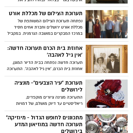
עבודותיהם בתחום עיצוב קרמיקה וזכוכית,
באולם התצוגה החדש והיוקרתי של קבוצת
תערוכת הצילום של מכללת אורט
טובול במודיעין
נפתחה תערוכת הצילום המשותפת של
מכללת אורט ירושלים וחברת אחים חסיד
במרכז המבקרים במושבה הגרמנית. במקביל
ממשיכה תערוכת הסטודנטים חלונות וחלומות
10 להציג ברחבי ירושלים והפעם בקניון רמות
אחוזת בית הכרם תערוכה חדשה:
ירושלים
'אין גיל לאהבה'
תערוכה חדשה נפתחה בבית הדיור המוגן,
אחוזת בית הכרם, 'אין גיל לאהבה'. התערוכה
נפתחה בט"ו באב והיא מציגה מבחר של
תמונות ואת הסיפור האישי מאחוריהן
תערוכת “עיר הצבעים”- מונציה
לירושלים
התערוכה מציגה ציורים מוקפדים,
ריאליסטיים עד דיוק מושלם, של דמויות
ססגוניות מפסטיבל המסיכות בונציה, בתים
קטנים כקישוטים לאורך ה"קאנאל גראנדה",
מתכוננים לחופש הגדול - מיוזיקה"
ביד עדינה ואמונה של האמן יצחק דוידוביץ
תערוכה חדשה במוזיאון המדע
בירושלים