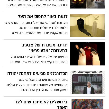
וכובשת את ישראל,מעל קילומטר של מסילות
רכבת, נופים מרהיבים ואוטנטיים, רכבות
נדירות ומקוריות מתחילת דרכה של הרכבת
לגעת באור לתפוס את הצל
ועד היום התערוכה במתחם הרכבת הישנה,
תערוכת 'משחקי אור וצל' במוזיאון המדע ע"ש
ותהיה פתוחה עד תאריך 30.9.2013
בלומפילד בירושלים תערוכה חדשה
ואינטראקטיבית היישר ממוזיאון לה וילט
מפריז, אוגוסט במוזיאון המדע בירושלים
חגיגה משכרת של צבעים
בתערוכה "צבע פראי"
מוזיאון ישראל , ירושלים מציג : התערוכה
המרכזית בקיץ 2013 "צבע פראי" . מאטיס,
קנדינסקי ומהפכנים אחרים יצירות מופת
מאוסף ורנר וגבריאלה מרצבכר,מאוספי
הכדורגלנים מגיעים למחנה יהודה
האמנות המודרנית הפרטיים החשובים בעולם.
ביום א' תפתח תערוכת תצלומי ענק
5 ביולי עד 2 בנובמבר 2013
אומנותיים של שחקני בית"ר והפועל ירושלים
בשוק מחנה יהודה. בין הכדורגלנים
המשתתפים בפרויקט נמצא גם מישל דיין,
פרשן הספורט של רדיו ירושלים
בירושלים לא מתכחשים לצד
האפל