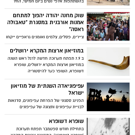
בהשתתפות אלפי נשים ביום חמישי, החל
מהשעה 17:00 ברחבת שער יפו, במעמד שרת
התרבות והספורט לימור לבנת, ראש עיריית
שוק מחנה יהודה יהפוך למתחם
ירושלים, ניר ברקת וחנה גרטלר, יו"ר אתנה
אמנות אורבנית במסגרת "טאבולה
ראסה"
ציירים, פסלים, צלמים ואומנים גראפיים ייקחו
חלק בפרויקט אומנות אורבאנית ייחודי בלב
האזור שוקק החיים של שוק מחנה יהודה
במוזיאון ארצות המקרא ירושלים
בירושלים.
ב 7.9 תפתח תערוכה חדשה לרגל ראש השנה
במוזיאון ארצות המקרא ירושלים, שופרא
דשופרא, השופר כעד להיסטוריה
עפיפוניאדה השנתית של מוזיאון
ישראל
הפנינג ססגוני של הפרחת עפיפונים, סדנאות
לבניית עפיפונים ותצוגה של עפיפונים
מיוחדים, יתקיים יום ג', 23 באוגוסט 2011
במסגרת העפעיוניאדה השנתית של מוזיאון
שופרא דשופרא
ישראל
בתחילת חודש ספטמבר תפתח תערוכת