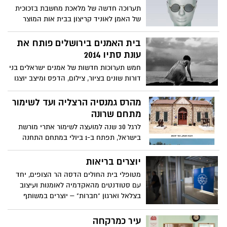
תערוכה חדשה של מלאכת מחשבת בזכוכית
של האמן לאוניד קריצון בבית אות המוצר
הירושלמי יוצאת לדרך
בית האמנים בירושלים פותח את
עונת סתיו 2014
חמש תערוכות חדשות של אמנים ישראלים בני
דורות שונים בציור, צילום, הדפס ומיצב יוצגו
בבית האמנים. פתיחה חגיגית: יום שבת -
30.8.14 - בשעה 12:00 נעילה: 18.10.14
מהרס גמנסיה הרצליה ועד לשימור
מתחם שרונה
לרגל 30 שנה למועצה לשימור אתרי מורשת
בישראל, תפתח ב-1 ביולי במתחם התחנה
הראשונה בירושלים, תערוכה המסכמת את
הישגיה וחושפת את התפתחות תחום השימור
יוצרים בריאות
בישראל
מטופלי בית החולים הדסה הר הצופים, יחד
עם סטודנטים מהאקדמיה לאומנות ועיצוב
בצלאל וארגון "חברות" – יוצרים במשותף
לאורך תקופת האשפוז ואחת לשנה מעלים
תערוכה המציגה את היצירות, המחברות את
עיר כמרקחה