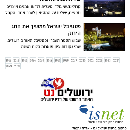
קרולינה,שי גולדן,סיגלית לנדאו אמנים ויוצרים
נוספים, ישלטו על המוזיאון לערב אחד. הקהל
מוזמן לשוטט ברחבי המוזיאון , לחוות יוצרים
במפגש עם יצירות האמנות במוזיאון , עד
פסטיבל ישראל ממשיך את החג
השעה 2:00 בבוקר
הירוק
שבוע הספר העברי ופסטיבל האור בירושלים,
שתי נקודות ציון מוארות בלוח השנה
הירושלמי לקיץ הקרוב, מתחילות השבוע אף
על פי שתיאלצו לחכות עד יום רביעי. אך אל
2011
2012
2013
2014
2015
2016
2017
2018
2019
2020
2021
2022
2023
2024
דאגה, יש עוד הרבה אירועים שיעשו לכם
2025
2026
סיפתח כיפי לקיץ עד אז.
פרסום ברשת ישראל נט - אלדה נתנאל