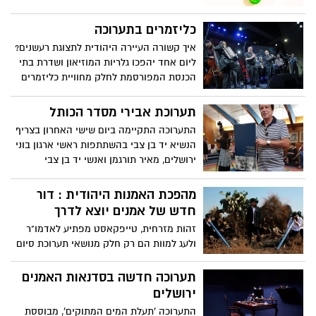
כליזמרים בתערוכה
איך קשורה העיירה היהודית לתצוגת רעשנים?
ליום אחד יהפכו גלריות המוזיאון ושדרת בתי
הכנסת המפורסמת לחלק מחוויית כליזמרים
בלתי נשכחת
תערוכת אבירי מסדר הכותל
התערוכה התקיימה ביום שישי האחרון בצריף
הנשיא יד בן צבי בהשתתפות ראשי ארגון בוני
ירושלים, מאיר תורגמן ואנשי יד בן צבי
מהפכת האמנות היהודית : דור
חדש של אמנים יוצא לדרך
זהות מזרחית, טייפקאסט מפתיע לאדמו"ר
ולעג למוות הם רק חלק מנושאי תערוכת סיום
מעוררת-מחשבה המרעננת גבולות אמנותיים
וסוחפת את חושי הצופים
תערוכה חדשה בסדנאות האמנים
ירושלים
התערוכה 'תעלת המים המתוקים', מבוססת