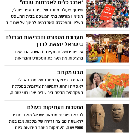
הלימוד השונים תחת בית הספר לעיצוב
"ארגז כלים לאזרחות טובה"
"אורט דיזיין" במכללת אורט ירושלים
שיתוף פעולה מיוחד של בית הספר "יובל",
מוזיאון מורשת בתי המשפט בבית המשפט
העליון והמכללה האקדמית לחינוך על שם דוד
ילין במסגרתו יציגו תלמידי בית הספר תערוכת
אמנות פרי יצירתם
תערוכת הספורט והבריאות הגדולה
בישראל יוצאת לדרך
עיריית ירושלים תקיים זו השנה הרביעית
ברציפות את תערוכת הספורט והבריאות
הגדולה בישראל לקראת מרתון ווינר ירושלים
הבינ"ל. התערוכה תיערך בין התאריכים 18-
מבט מקרוב
20.3.14 במרכז הקונגרסים הבינלאומי- בנייני
במסגרת פרויקט מיוחד של מרכז אדלר
האומה ירושלים באולמות תצוגה מפוארים
לאפזיה והחוג לתקשורת צילומית במכללה
ורחבי ידיים
האקדמית הדסה בירושלים יצרו רוני טוביה,
בוגרת החוג לתקשורת צילומית ושרה מצליח,
קלינאית תקשורת מצוות המרכז, סדנת צילום
המסכות העתיקות בעולם
שיוצרת אפשרות ליצירת תקשורת לא מילולית
לקראת פורים: מוזיאון ישראל מאגד יחדיו
באמצעות צילום וכלים נוספים
לראשונה קבוצה נדירה של מסכות אבן בנות
9000 שנה, העתיקות ביותר הידועות כיום
בעולם, בתערוכה חלוצית וייחודית מסוגה