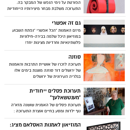
הפורטת על נימי הנפש של המבקר בה.
התערוכה משלבת מבחר מיצירותיו הייחודיות
של האמן שלום קלנר
גם זה אפשרי
מיזם האמנות "הכל אפשרי "נפתח השבוע
במוזיאון היכל שלמה בבירה-חילוניות
פלשתינאיות וחרדיות מציגות יחד!
סוזנה
תערוכה לזכרו של אושיית התרבות והאמנות
של ירושלים דוד סוזנה מוצגת בימים אלו
בגלריה העירונית של ירושלים
תערוכת פסלים ייחודית
"מענטשאלעך"
תערוכת פסלים של האמנית שושנה מזא"ה
נוף ילדות ומסע בחיים אוצרת התערוכה :
זהבה קלמן, הכניסה חופשית
המוזיאון לאמנות האסלאם מציג: