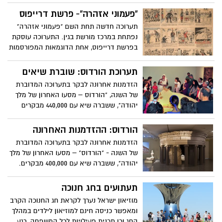
שתיפתח החודש
"פעמוני אזהרה"- פרשת דרייפוס
תערוכה חדשה תחת השם "פעמוני אזהרה"
נפתחת במרכז מורשת בגין. התערוכה עוסקת
בפרשת דרייפוס, אחת הדוגמאות המפורסמות
בהיסטוריה של אי צדק ואנטישמיות, פיצלה
את דעת הקהל הצרפתית ויצרה המולה
תערוכת הורדוס: שוברת שיאים
בינלאומית אשר הובילה להתעוררות
הזדמנות אחרונה לבקר בתערוכה המדוברת
אנטישמית בערים מרכזיות בצרפת
של השנה, "הורדוס – מסעו האחרון של מלך
יהודה", ששברה שיא עם 440,000 מבקרים
הורדוס: ההזדמנות האחרונה
הזדמנות אחרונה לבקר בתערוכה המדוברת
של השנה - "הורדוס" – מסעו האחרון של מלך
יהודה", ששברה שיא עם 400,000 מבקרים.
לקראת נעילתה של התערוכה (ב-4.1), ולרגל
הביקוש העצום, מוזיאון ישראל יאפשר לבקר
תעתועים בחג חנוכה
בה - בנוסף לשעות הביקור הרגילות
מוזיאון ישראל נערך לקראת חג החנוכה הקרב
ומאפשר כניסה חינם למוזיאון לילדים במהלך
החג וכן תכנית פעילויות לכל המשפחה, רגע