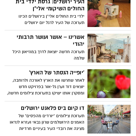
העיר ירושלים: גרסת ילדי בית
החולים השיקומי אלי"ן
ילדי בית החולים אלי"ן בירושלים הכינו
תערוכה של העיר לרגל יום ירושלים
אשרינו – אושר ועושר תרבותי
יהודי
תערוכה חדשה יוצאת לדרך במוזיאון היכל
שלמה
'יופייה הנסתר של הארץ'
לאחר שחרשו את הארץ לאורכה ולרוחבה,
יוצאים דוד וערן גל-אור בפרויקט חדש
ומסקרן אותו ישיקו בתערוכת צילומים חדשה,
המציגה מגוון צילומים מהטיולים שערכו בעשר
השנים האחרונות
דו קיום ביס פלאנט ירושלים
תערוכת צילומים "יורדים מהפסים" של
האמנים הירושלמים שרון גבאי ועזרא לנדאו
מציגה את רובדי העיר בעיניים חרדיות
וחילוניות