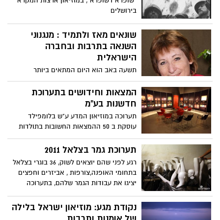
"שופרא דשופרא", במוזיאון ארצות המקרא
בירושלים
שונאים מאז ולתמיד : מנגנוני
השנאה בתרבות ובחברה
הישראלית
תשעה באב הוא היום המתאים ביותר
להסתכלות פנימה על היבטי השנאה בחברה
הישראלית. בבית אבי חי מייחדים את היום
המצאות וחידושים בתערוכת
להקרנת סרטים ודיונים שיעסקו במנגוני
חדשנות בע"מ
השנאה בפוליטיקה, בקרב ילדים והשנאה
תערוכה במוזיאון המדע ע"ש בלומפילד
העצמית
עוסקת ב 50 ההמצאות החשובות בתולדות
המדינה ברפואה,תקשורת מזון, תחבורה ועוד
תערוכת גמר בצלאל 2011
רגע לפני שהם יוצאים לשוק, 36 בוגרי בצלאל
בתחומי האופנה,צורפות , אביזרים וחפצים
יציגו את עבודות הגמר שלהם, בתערוכה
שתפתח היום 14.7 ברחבת הקמפוס.
נקודת מגע: מוזיאון ישראל בלילה
של אומנות ותרבות