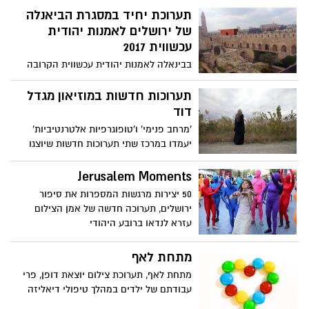
המבוסס על יצירה מתולדות האומנות בבחירה
תערוכת יחיד במסגרת הביאנלה
אישית של משתתפי הסדנא
של ירושלים לאמנות יהודית
עכשווית 2017
בבינאלה לאמנות יהודית עכשווית הקרובה
בירושלים יציג אבנר שר את "950 מ"ר -
טופוגרפיות חלופיות", על חומות העיר
תערוכות חדשות במוזיאון מגדל
העתיקה
דוד
'מרחב פנימי' ו'טופוגרפיות אלטרנטיביות'
יעמדו במרכז שתי תערוכות חדשות שיוצגו
במוזיאון מגדל דוד
Jerusalem Moments
50 יצירות מרגשות המספרות את סיפור
ירושלים, תערוכה חדשה של אמן הצילום
עזרא לנדאו ברובע היהודי
מתחת לאף
מתחת לאף, תערוכת צילום יוצאת דופן, פרי
עבודתם של ילדים במהלך טיפולי דיאליזה