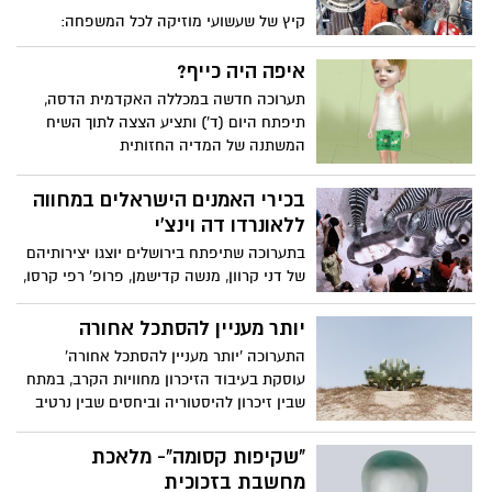
קיץ של שעשועי מוזיקה לכל המשפחה:
תערוכה אורחת עם 60 מוצגים מוזיקליים
המזמינים את המבקרים לנגן, להתנסות
איפה היה כייף?
ולבנות
תערוכה חדשה במכללה האקדמית הדסה,
תיפתח היום (ד') ותציע הצצה לתוך השיח
המשתנה של המדיה החזותית
בכירי האמנים הישראלים במחווה
ללאונרדו דה וינצ'י
בתערוכה שתיפתח בירושלים יוצגו יצירותיהם
של דני קרוון, מנשה קדישמן, פרופ' רפי קרסו,
בברלי ברקת וגם השחקן חיים טופול שיציג
ציור פרי יצירתו. היצירות יועמדו למכירה
יותר מעניין להסתכל אחורה
וההכנסות יתרמו ל"כפר נהר הירדן" שטופול
התערוכה 'יותר מעניין להסתכל אחורה'
נמנה על מייסדיו
עוסקת בעיבוד הזיכרון מחוויות הקרב, במתח
שבין זיכרון להיסטוריה וביחסים שבין נרטיב
פרטי לנרטיב לאומי. זו השנה השנייה
ברציפות בה תפתח תערוכה בערב יום הזיכרון
"שקיפות קסומה"- מלאכת
מחשבת בזכוכית