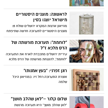
לראשונה: מוצגים היסטוריים
מישראל יוצגו בסין
מוזיאון ארצות המקרא ירושלים שולח 15
מוצגים היסטוריים לתערוכה חדשה שתיפתח
במוזיאון אוניברסיטת סיצ'ואן בעיר צֶ'נגדוּ
שבסין ב-21 באוקטובר. התערוכה החדשה
"לוחמת": תערוכת מורשתה של
תשווה בין שתי תרבויות הענק שהתפתחו
הדס מלכא ז"ל
במסופוטמיה ובעמק צֶ'נגדוּ בתקופת הברונזה,
עיריית ירושלים מתכבדת לארח את התערוכה
ולמרות שאלפי קילומטרים מפרידים ביניהן -
"לוחמת", להנצחת מורשתה של הדס מלכא
התערוכה חושפת את הדמיון הקיים בין
ז"ל. התערוכה תיפתח במעמד ראש העיר ניר
המזרח למערב
ברקת, נציגי מג"ב ירושלים, משרד הביטחון
רונן זפרני: "בעץ אמנותו"
ומשרד החינוך ביום רביעי 3.10.18 כ"ד בתשרי
אוצרת התערוכה:רחל זיו. במוזיאון היכל
התשע"ט בשעה 18:00, ותוצג עד סוף חודש
שלמה
נובמבר בבית נחמיה- מרכז עירוני להכנה
לשירות משמעותי
שלום קלנר –"לאן שהלב מושך"
"לאן שהלב מושך" היא תערוכה מרגשת