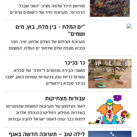
מוזיאון היכל שלמה מציג: "האני שבכל
הדברים", תערוכת יחיד של רישומים וציורים
של האמן הלל אלקיים. אוצרת: נורית סירקיס
בנק
''ים המלח - בין מלח, בוץ, מים
ושמים''
תערוכת הצילום של הצלם אלחנן יאיר, חבר
קיבוץ מצפה שלם שלחוף ים המלח, המוצגת
בימים אלו באכסדרת תיאטרון ירושלים, מהווה
הזדמנות להכרת עם היופי הבראשיתי
כר בכיכר
המשתנה מדי יום של אחד מנפלאות הטבע
תושבי הבירה מוזמנים ל"זולה" של ספרא:
עשרות כריות ענק צבעוניות עשויות בטון, יוצבו
בכיכר ספרא בירושלים
עבודות מצחיקות
לאור הצלחתן של תערוכות החוצות שהתקיימו
בשדרות ממילא, החליטו בהנהלת אלרוב
לפנות כבר עתה לאמני ישראל להציג עבודות
לקראת התערוכה "מצחיקה" שתיפתח
בתחילת שנת 2013
לילה טוב – תערוכה חדשה באגף