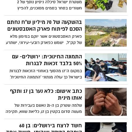
משטרת ישראל סיכלה ניסיון נוסף של 2
השנה
חשודים בסחר בסמים מסוכנים, להפיץ
ולסחור בסמים באזור ירושלים כשברשותם
מעל 1 ק"ג של חומר החשוד כסם מסוכן מסוג
בהשקעה של 70 מיליון ש"ח נחתם
'קנאביס' מחולק למנות - מעצרם הוארך בבית
הסכם לפיתוח פארק האסבסטונים
המשפט
פארק האסבסטונים אשר יוקם במימון מלא
של קק"ל, ישמש כפארק רובעי-עירוני, ישתרע
על שטח של כ-200 דונם ויכלול אגם מלאכותי,
שבילי אופניים, שבילים להולכי הרגל, מתקני
התמונה החינוכית: ירושלים- עם
משחק חדישים, מתקני ספורט, הסדרת
50% בלבד זכאות לבגרות
שבילים, חידוש הגינה הקהילתית ועוד
במקום ה־17 מהסוף באחוזי הזכאות לבגרות
בישראל כך עולה מנתוני 'התמונה החינוכית'
לשנת 2019 שמשרד החינוך מפרסם היום
כתב אישום: כלא נער בן 17 ותקף
אותו מינית
שלמה שטרק בן ה-21 נאשם בעבירות של
מעשה סדום בקטין בן 17, כליאת שווא, תקיפה
ועוד. הפרקליטות מבקשת לעצור אותו עד
תום ההליכים.
חשד לרצח בירושלים: בן 60