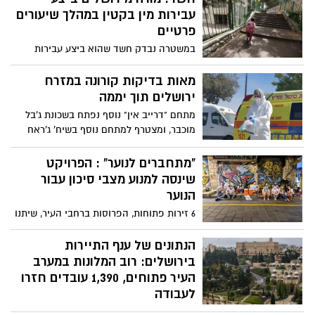
הפרויקט המיוחד אשר יסייע לאוכלוסיית הגיל
עבירות מין בקטין במהלך שיעורים
השלישי להישאר מחוברת גם בזמן משבר
פרטיים
הקורונה, המאלץ את כולנו לשמור על ריחוק
במשטרה נבדק חשד שהוא ביצע עבירות
חברתי
דומות בתלמידים נוספים. בית המשפט ידון
היום בהארכת מעצרו
מאות בדיקות קורונה במזרח
ירושלים תוך יממה
מתחם "דרייב אין" נוסף נפתח בשכונת ג'בל
מוכבר, ומצטרף למתחם נוסף בשיח' ג'ראח
"מתחברים לנוער" : הפרויקט
שינסה למנוע מצבי סיכון עבור
הנוער
6 זירות פתוחות, הפרוסות ברחבי העיר, שיתנו
מענה לבני נוער שיוצאים לבלות ולטייל בימי
הקיץ: פרויקט "מתחברים לנוער", שיצא
הנתונים של ענף התיירות
לאחרונה לדרך, ייתן מענה לצעירים בחודשי
בירושלים: רוב המלונות במערב
החופש הגדול וינסה למנוע מהם להיקלע
העיר פתוחים, 1,390 עובדים חזרו
למצבי סיכון.
לעבודה
מרבית המלונות פתוחים בימים אלה ורושמים