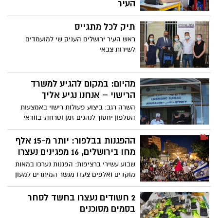
העיר
עיריית ירושלים ירושלים נערכת לפתיחת שנת
תיק לכל מתגייס
הלימודים והקימה 300 כיתות לימוד חדשות,
מהן ייהנו כ-9,000 תלמידים מכלל המגזרים.
ראש העיר ירושלים העניק שי למועמדים
עלות הקמת הכיתות החדשות – 450 מיליון
לשירות צבאי
שקל. מנכ"ל העירייה, איציק לארי: "בניית 300
כיתות לימוד חדשות ושיפוץ של מאות מבנים
הוא עוד הוכחה לכוח העצום של עיריית
מהיום: במקום להגיע למשרד
ירושלים – להביא את החינוך הטוב ביותר,
הרישוי – אנחנו נגיע אליך
במוסדות החינוך הטובים ביותר, עבור תושבי
השרה רגב: ביצוע פעולות רישוי באמצעות
העיר"
הטלפון יחסוך לנהגים זמן וטרחה, בוודאי
בזמן שהציבור נדרש לשמור בקפדנות על כללי
הריחוק החברתי
ההפגנות בבלפור: יותר מ-15 אלף
מחו בירושלים, 16 מפגינים נעצרו
שבוע עשירי ברציפות: הפגנות נערכו במאות
מוקדים ואלפים צעדו מגשר המיתרים למעון
רה"מ. המשטרה עצרה 16 מפגינים בחשד
להפרות סדר, אחד מהם לאחר שזרק חפץ
2 חשודים נעצרו בחשד לסחר
לעבר שוטר. הצטרפו למחאות גם חסידי
בסמים מסוכנים
ברסלב שדרשו מתווה טיסות לאומן בראש