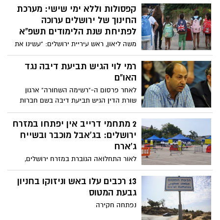
קפסולות וללא ימי שישי: מערכת
תפוסת אורחים ממוצעת של 59%. מדובר
בעלייה של יותר מ-400% בכמות המלונות
החינוך של ירושלים ערוכה
הפתוחים לעומת הנתון שהיה בחודש מאי
לפתיחת שנת הלימודים תשפ"א
משה ליאון, ראש עיריית ירושלים: "עשינו את
כל ההכנות הנדרשות בכדי להבטיח פתיחת
שנת לימודים מוצלחת, בריאה ובטוחה"
רמי לוי הגיש תביעת דיבה נגד
האו"ם
לאחר פרסום ה-"רשימה השחורה" ארגון
שורת הדין הגיש תביעת דיבה בשם חברות
המזון והסלולר של רמי לוי על סך מאות אלפי
שקלים נגד מועצת זכויות האדם של האו"ם
2 מתחמי דרייב אין יפתחו במזרח
בעקבות החרמתן
ירושלים: בג'אבל מוכבר ובשייח
ג'ארח
לאור התחלואה הגוברת במזרח ירושלים,
החולט כי בימים הקרובים יפתחו 2 מתחמי
דרייב אין במזרח ירושלים: בג'אבל מוכבר
13 רכבים עלו באש וניזוקו בחניון
ובשייח ג'ארח
גבעת המטוס
נפתחה חקירה