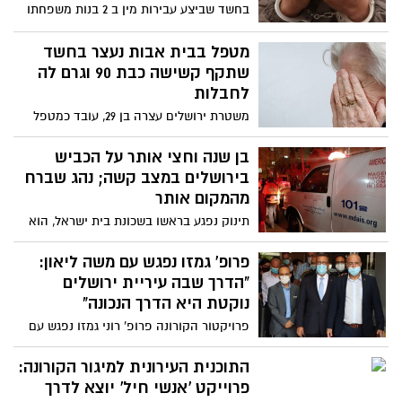
בחשד שביצע עבירות מין ב 2 בנות משפחתו
במשך כעשר שנים - הבוקר הוא יובא לדיון
בהארכת מעצרו
מטפל בבית אבות נעצר בחשד
שתקף קשישה כבת 90 וגרם לה
לחבלות
משטרת ירושלים עצרה בן 29, עובד כמטפל
בבית אבות בדרום ירושלים, בחשד שתקף
קשישה כבת 90; הקשישה פונתה להדסה עם
בן שנה וחצי אותר על הכביש
סימני חבלה קשים
בירושלים במצב קשה; נהג שברח
מהמקום אותר
תינוק נפגע בראשו בשכונת בית ישראל, הוא
הובהל לבית החולים הדסה עין כרם כשהוא
במצב קשה. תושב האזור (32), ככל הנראה
פרופ' גמזו נפגש עם משה ליאון:
הוא זה שפגע בפעוט. הוא עוכב לחקירה
"הדרך שבה עיריית ירושלים
במשטרה ורכבו נתפס לצורך איסוף ממצאים
נוקטת היא הדרך הנכונה"
פרויקטור הקורונה פרופ' רוני גמזו נפגש עם
ראש העיר משה ליאון ובכירים נוספים באולם
מועצת העירייה כדי לדון במצב התחלואה
התוכנית העירונית למיגור הקורונה:
בעיר. פרופ' גמזו: "נעשית בעיריית ירושלים
פרוייקט ‘אנשי חיל’ יוצא לדרך
עבודה בלתי רגילה. אני מצדיע לכם על