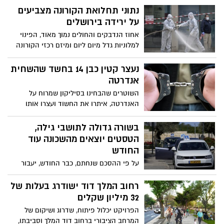
יתקיימו בהתאם להנחיות התו הסגול וע"פ
בזירת האירוע, אך מותו נקבע עם הגעתו לבית
נתוני תחלואת הקורונה מצביעים
ההנחיות המתעדכנות של משרד הבריאות.
החולים
על ירידה בירושלים
אחוז הנדבקים והחולים נמוך מאוד, הפינוי
למלוניות גדל מיום ליום ומיזם רכזי הקורונה
הייחודי של עיריית ירושלים מסייע לשמור על
בידוד ועוצר את שרשרת ההדבקה. ראש העיר
נעצר קטין כבן 14 בחשד שהשחית
ירושלים, משה ליאון: "הנתונים מראים בצורה
אנדרטה
ברורה - סגר הוא לא הפתרון"
השוטרים שהבחינו בסיליקון שמרוח על
האנדרטה, איתרו את החשוד ועצרו אותו
לחקירה. הבוקר יובא לדיון בעניינו
בשורה גדולה לתושבי גילה,
הטסטים יוצאים מהשכונה עוד
החודש
על פי ההסכם שנחתם, כבר החודש, יעבור
מתחם הטסטים הראשי לאזור התעשייה
בתלפיות, למבנה מרווח ומקבל פנים, עם חניה
רחוב המלך דוד ישודרג בעלות של
זמינה ונוחה לבאים. משם יצאו מבחני הנהיגה
32 מיליון שקלים
של כלי הרכב הפרטיים (רשיון ב' B), בלבד
הפרויקט יכלול פיתוח, שדרוג ושיקום של
והמבחנים לרכבים הכבדים ייצאו מאיזור
המרחב הציבורי ברחוב דוד המלך וסביבתו,