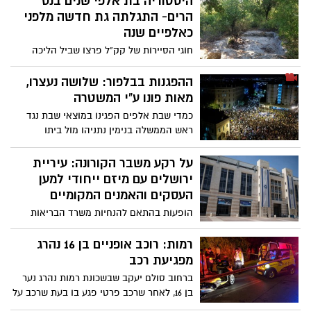
היסטוריה בת אלפי שנים בנס
הרים- התגלתה גת חדשה מלפני
כאלפיים שנה
חוגי הסיירות של קק"ל פרצו שביל הליכה
בעקבותיו התגלתה הגת
ההפגנות בבלפור: שלושה נעצרו,
מאות פונו ע"י המשטרה
כמדי שבת אלפים הפגינו במוצאי שבת נגד
ראש הממשלה בנימין נתניהו מול ביתו
שברחוב בלפור בירושלים. מוקדי מחאה
נוספים התפרשו בגשרים ובצמתים ברחבי
על רקע משבר הקורונה: עיריית
הארץ
ירושלים עם מיזם ייחודי למען
העסקים והאמנים המקומיים
הופעות בהתאם להנחיות משרד הבריאות
ופתרון יצירתי לבעלי העסקים: עיריית ירושלים
יצאה לאחרונה ב'קול קורא' המזמין אמנים,
רמות: רוכב אופניים בן 16 נהרג
יוצרים ובעלי עסקים להצטרף למיזם "ברוטינה
מפגיעת רכב
לאמנים ועסקים", במסגרתו יופיעו אמנים
ברחוב סולם יעקב שבשכונת רמות נהרג נער
ויוצרים בבתי העסק המקומיים, תוך קבלת
בן 16, לאחר שרכב פרטי פגע בו בעת שרכב על
מימון ותמיכה מהעירייה. כלל ההופעות
אופניו. כוחות מד"א העניקו לו טיפול ראשוני