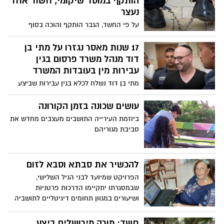
הותקף במוסד שיקומי, חשוד אחד
נעצר
על פי החשד, הגבר הותקף והוכה בסוף
השבוע במרכז טיפולי באזור שכונת בית
ישראל שבעיר. מותו נקבע אתמול בבית
17 שנות מאסר נגזרו על מתי בן
החולים. המשטרה עצרה חשוד בן 40
דוד מנהל משרד פרסום בגין
עבירות מין בעובדות המשרד
מתי בן דוד נשלח לכלא בגין עבירות שביצע
בשש עובדות חרדיות במשרד פרסום שניהל,
בהן אונס ומעשים מגונים. הוא נהג לשלוח
עושים שכונה בזמן הקורונה
הודעות עם הצעות מיניות, וכשסורב נהג
ביוזמת העירייה התושבים מעצבים מחדש את
להשפיל אותן ולהתעמר בהן. הוא אף איים
סביבת מגוריהם
שאם יספרו על המעשים יטען שנעשו
בהסכמה וביוזמתן: "יצר מאזן אימה"
להכשיר את סבתא וסבא לזום
הפרויקט שמיועד לבני הגיל השלישי,
שבמסגרתו יתקיימו הדרכות פרטניות
ושיעורים במגוון תחומים דיגיטליים לתושביה
הוותיקים, המהווים כ-10% מאוכלוסיית העיר.
ראש העיר ירושלים, משה ליאון: "אני מברך על
חשד: מורה מירושלים ביצע