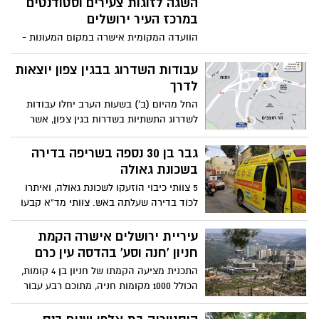
שמובילים אותנו לבחירות רביעיות. עובדות
השגה לזוגות צעירים וסטודנטים
שעל כל אזרח לדעת לפני שתותחי הקמפיינים
במרכז העיר ירושלים
ירעמו וישטפו לכם את המוח על אידאולוגיה
הוועדה המקומית אישרה במקום המעונות -
כלכלית וטובת האזרחים
יחידות דיור בר השגה לזוגות צעירים. בתכנית
הראשונה יבנה כ-80 יחידות דיור ובשנייה
עבודות השדרוג בבגין צפון יוצאות
כ-120
לדרך
החל מהיום (ב') בשעות הערב יחלו עבודות
לשדרוג התשתיות בשדרות בגין צפון, אשר
יכללו שיקום הגשרים, החלפת תפרים, החלפת
אספלט ואיטום הגשר. במסגרת העבודות יוקם
גבר בן 30 נספה בשריפה בדירה
הסדר תנועה זמני בשדרות בגין צפון
בשכונת גאולה
5 צוותי כיבוי הוזעקו לשכונת גאולה, ואיתרו
לכוד בדירה שעלתה באש. צוותי מד"א קבעו
את מותו. המשטרה פתחה בחקירה לבירור
נסיבות השריפה
עיריית ירושלים אישרה הקמת
חניון 'חנה וסע' בהדסה עין כרם
התכנית מציעה הקמתו של חניון בן 4 קומות,
הכולל 1000 מקומות חניה, מתוכם רבע עבור
באי בית החולים והשאר ישרתו את משתמשי
הרכבת הקלה