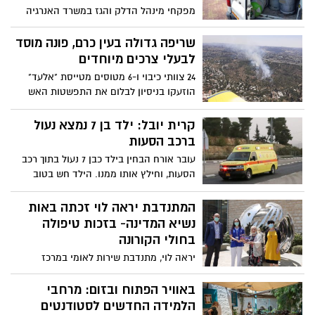
מפקחי מינהל הדלק והגז במשרד האנרגיה
תפסו רכב מסחרי שהוביל 30 מכלי גפ"מ
המכילים 12 ק''ג גז בכל אחד, באופן לא חוקי,
שריפה גדולה בעין כרם, פונה מוסד
כך שסיכנו חיי אדם, וזאת בלב שכונת המגורים
לבעלי צרכים מיוחדים
רמות בירושלים
24 צוותי כיבוי ו-6 מטוסים מטייסת "אלעד"
הוזעקו בניסיון לבלום את התפשטות האש
במורדות עין כרם. המשטרה פינתה את דיירי
"הכפר השבדי" לבעלי צרכים מיוחדים
קרית יובל: ילד בן 7 נמצא נעול
ברכב הסעות
עובר אורח הבחין בילד כבן 7 נעול בתוך רכב
הסעות, וחילץ אותו ממנו. הילד חש בטוב
ואינו זקוק לטיפול רפואי. נהג ההסעות עוכב
להמשך חקירה
המתנדבת יראה לוי זכתה באות
נשיא המדינה- בזכות טיפולה
בחולי הקורונה
יראה לוי, מתנדבת שירות לאומי במרכז
הרפואי שערי צדק שהתנדבה לטפל בחולי
קורונה זכתה באות נשיא המדינה למתנדב.
באוויר הפתוח ובזום: מרחבי
במשך כחודשיים יראה לא חזרה לביתה
הלמידה החדשים לסטודנטים