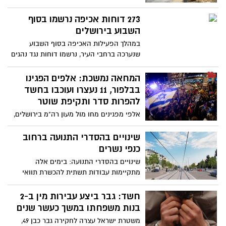
273 דוחות אכיפה נרשמו בסוף
השבוע בירושלים
במהלך הפעילות האכיפה בסוף השבוע
שנערכה ברחבי העיר, נרשמו דוחות נגד נהגים
והולכי רגל בגין עבירות מסכנות חיים, כאשר
חלקם הגדול נרשמו 'ברחובות אדומים' בהם
המחאה נמשכת: אלפים הפגינו
ממקדת המשטרה את האכיפה בשל ריבוי
בבלפור, 11 נעצרו ועוכבו בחשד
עבירות ותאונות דרכים
להפרות סדר ותקיפת שוטר
אלפי מפגינים מחו מול מעון רה"מ בירושלים,
המשטרה עצרה ועכבה מפגינים בחשד
להפרת הסדר הציבורי
שינויים בהסדרי התנועה ברחוב
כנפי נשרים
שינויים בהסדרי התנועה: בימים אלה
מתקיימות עבודות תשתית להכשרת תוואי
הרכבת הקלה בחלקו הצפוני של רחוב כנפי
נשרים
חשד: גבר ביצע עבירות מין ב-2
בנות משפחתו במשך כעשר שנים
משטרת ישראל עצרה לחקירה גבר כבן 49,