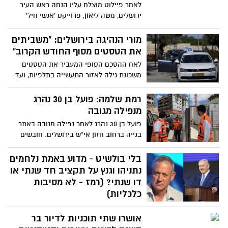
לאחר פיילוט מוצלח עליו הנחה ראש העיר
הניסיונות לשלוט על תחלואת הקורונה בעיר
ירושלים, משה ליאון, פרוייקט 'אנשי חיל'
המורכבת ביותר בישראל"
בירושלים יוצא לדרך בתקצוב משרד הביטחון,
בכ- 1.5 מילון ₪ . הפרויקט בא לנהל באופן
מורי הנהיגה בירושלים: "משביתים
ממוקד את הקורונה בקהילה, יחד עם פיקוד
את הטסטים מסוף החודש הקרוב"
העורף
לאח ההסכם הסופי המעביר את הטסטים
משכונת גילה לאזור התעשייה בתלפיות, ועד
מורי הנהיגה בירושלים מתנגדים נחרצות,
והודיעו על השבתת מערך מבחני הנהיגה
רמת שלמה: פועל בן 30 נהרג
בבירה. מסוף החודש לא יהיו טסטים
מנפילה מגובה
פועל בן 30 נהרג לאחר נפילה מגובה באתר
בנייה ברחוב חזון אי"ש בירושלים. חובשים
ופראמדיקים של מד"א העניקו לו טיפול רפואי
וביצעו פעולות החייאה שבסופן נאלצו לקבוע
בלי בולשיט - מדוע באמת נלחמים
את מותו.
נתניהו וגנץ על תקציב חד שנתי או
דו שנתי? (רמז - לא מסיבות
כלכליות)
ההסבר המלא שיעשה לכם סדר עם הקשקוש
אושרו שתי תוכניות לדיור בר
של חד או דו שנתי - מה הסיבה האמיתית