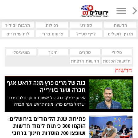
חדשות
ספורט
רכילות
תרבות ובידור
מגזין ירושלים
לייף סטייל
פרסום ברדיו
לוח שידורים
פלילי
סקרים
חינוך
מוניציפלי
חדשות הכנסת
חדשות ארציות
חדשות
בנה של מרים פרץ מונה לראש אגף
חברה ונוער בעירייה
אליסף פרץ, בנה של אשת החינוך וכלת פרס
ישראל מרים פרץ, מונה לראש אגף חברה
ונוער בעיריית ירושלים, פרץ מחליף בתפקיד
את רני רוזנהיים אשר מונה לאחרונה לתפקיד
פתיחת שנת הלימודים בירושלים:
ראש מינהל חדשנות ואסטרטגיה
הוקמו 300 כיתות לימוד חדשות
ושופצו 700 מוסדות חינוך ברחבי