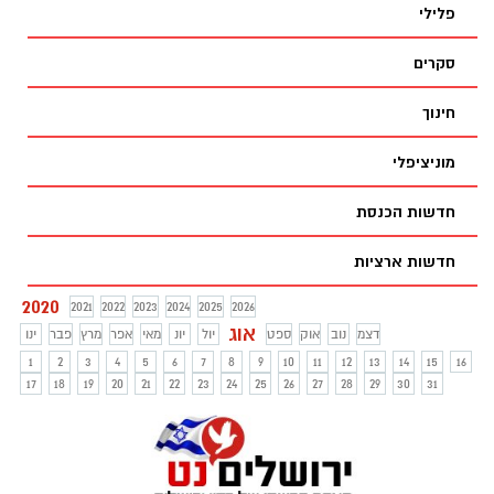
פלילי
יגיעו להסכמה, עלולה להיסלל הדרך לבחירות
רביעיות בישראל בתוך שנה.
סקרים
חינוך
מוניציפלי
חדשות הכנסת
חדשות ארציות
2020
2021
2022
2023
2024
2025
2026
אוג
דצמ
נוב
אוק
ספט
יול
יונ
מאי
אפר
מרץ
פבר
ינו
1
2
3
4
5
6
7
8
9
10
11
12
13
14
15
16
17
18
19
20
21
22
23
24
25
26
27
28
29
30
31