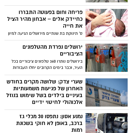
איצטדיון טדי
ויצור רצף לתנועת הולכי רגל ורוכבי אופניים
ממלחה למרכז העיר
פריחה וחום בפעוטה התבררו
כחיידק אלים – אבחון מהיר הציל
את חייה
ס' תינוקת בת שנתיים מירושלים הגיעה למיון
בשערי צדק לאחר שהקיאה ללא הפסקה. ס'
מיד טופלה באמצעות אנטיביוטיקה והובהלה
ירושלים נפרדת מהטלפונים
ליחידה לטיפול נמרץ ילדים. הוריה: "זה פשוט
הציבוריים
נס, הגענו לבית החולים בשנייה האחרונה"
בירושלים נותרו 360 טלפונים ציבוריים בכל
העיר, וכבר בימים הקרובים יחלו העבודות
להסרתם מהמרחב הציבורי
שערי צדק: שלושה מקרים בחודש
האחרון של פגיעות משמעותיות
בעיניים בילדים בשל שימוש בנוזל
אלכוהולי לחיטוי ידיים
"האלכוהול שבחומרי החיטוי הביתיים הורג
נמנע אסון: נתפסו 30 מכלי גז
נגיפים כמו שהוא הורס תאים אחרים" אומר
ד"ר ישי ווייל, רופא עיניים בכיר ביחידת
ברכב, באופן לא חוקי בשכונת
הקרנית במרכז הרפואי שערי צדק
רמות