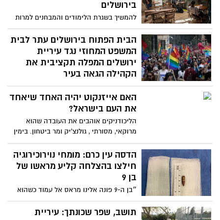
ונשארה להתנדב בבית החולים למען חולי
בירושלים
הקורונה
להמשיך בשגרת הלימודים והמבחנים למרות
הקורונה: עיריית ירושלים מציעה לסטודנטים
הירושלמים שני מסלולים ייחודיים ללמידה
הבית הפתוח בירושלים עתר לבית
משותפת, כולם עומדים בהגבלות משרד
המשפט המחוזי נגד עיריית
הבריאות
ירושלים המפלה תקציבית את
הקהילה הגאה בעיר
הבית הפתוח בירושלים עתר לבית המשפט
האם אייזנקוט יהיה האחד שיאחד
בטענה כי העירייה מפלה תקציבית את
הקהילה הגאה ופועלת בניגוד לחוק. הם
את העם בישראל?
דורשים לקבל תקציב בסך 1,200,000 שקלים.
הליכודניקים אוהבים את העובדה שהוא
יו"ר הבית הפתוח: "מאז שנבחר משה ליאון
מרוקאי, מסורתי , גולנצ'יק ומר ביטחון. בימין
לראשות העיר דבר לא השתנה"
יציינו שאחותו גרה בהתנחלות שאימו אישה
דתית ושכרמטכ"ל הוא הוביל את הקו הכי
הדסה עין כרם: מומחי נוירוכירוגיה
נוקשה בכל הקשור לכוח. במרכז מתרשמים
חילצו בהצלחה קליע מראשו של
שהוא היחיד בהיסטוריה שוויתר על תפקיד
בן 9
הרמטכ"ל. פעמיים! מסיבות ערכיות. שהוא
״בן ה-9 פונה אלינו מראס אל עמוד כשהוא
בעל סולם ערכים יצוק מבטון, שאינו מתקפל
בהכרה ירודה עם סימנים ללחץ תוך גולגלתי
מול לחץ ציבורי ופוליטי. ושלא כמו גנץ,
מוגבר, ובבדיקת CT התגלה כי קליע מנשק חם
תושב, שפר שכונתך: עיריית
איזנקוט לא ימצמץ. בשמאל מתרשמים