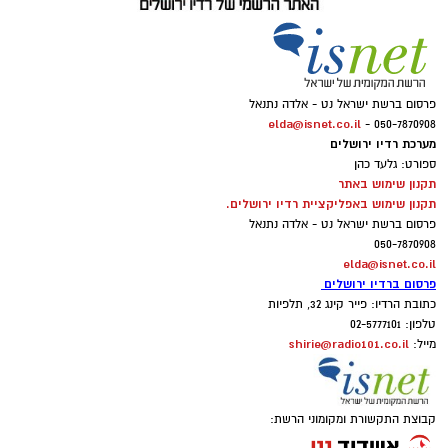
פרסום ברשת ישראל נט - אלדה נתנאל
elda@isnet.co.il
050-7870908 -
מערכת רדיו ירושלים
ספורט: גלעד כהן
תקנון שימוש באתר
תקנון שימוש באפליקציית רדיו ירושלים.
פרסום ברשת ישראל נט - אלדה נתנאל
050-7870908
elda@isnet.co.il
פרסום ברדיו ירושלים
כתובת הרדיו: פייר קינג 32, תלפיות
טלפון: 02-5777101
shirie@radio101.co.il
מייל:
קבוצת התקשורת ומקומוני הרשת: