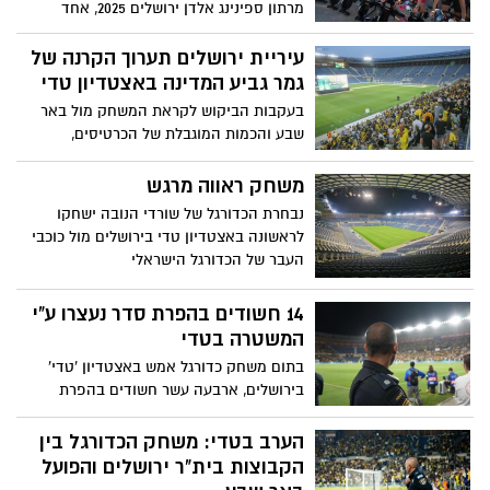
מרתון ספינינג אלדן ירושלים 2025, אחד
מאירועי הספורט הבולטים בישראל, יתקיים
ב-11-12 ביוני בשדרות אלרוב ממילא, למרגלות
עיריית ירושלים תערוך הקרנה של
חומות העיר העתיקה בירושלים
גמר גביע המדינה באצטדיון טדי
בעקבות הביקוש לקראת המשחק מול באר
שבע והכמות המוגבלת של הכרטיסים,
העירייה באמצעות חברת "אריאל" תקיים
הקרנה חגיגית בעלות של 15 ש''ח בהרשמה
משחק ראווה מרגש
מראש. ראש העיר ליאון: "מזמין את כולם.
נבחרת הכדורגל של שורדי הנובה ישחקו
מקווים ומאמינים שהגביע יחזור לירושלים"
לראשונה באצטדיון טדי בירושלים מול כוכבי
העבר של הכדורגל הישראלי
14 חשודים בהפרת סדר נעצרו ע"י
המשטרה בטדי
בתום משחק כדורגל אמש באצטדיון 'טדי'
בירושלים, ארבעה עשר חשודים בהפרת
הסדר טופלו על ידי שוטרי מחוז ירושלים.
בתוך כך, עוכב נהג רכב שפגע באוהד בסמוך
הערב בטדי: משחק הכדורגל בין
לאצטדיון
הקבוצות בית"ר ירושלים והפועל