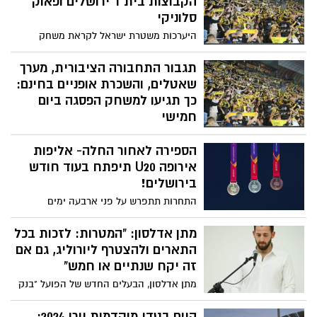
הקבוצות בית"ר ירושלים ופאוק
סלוניקי
היערכות משטרת ישראל לקראת משחק
הכדורגל בין הקבוצות בית"ר ירושלים ופאוק
סלוניקי הערב באצטדיון טדי, והנחיות לציבור
תגבור התחבורה הציבורית, מערך
האוהדים
שאטלים, והשכרת אופניים בחינם:
כך תגיעו למשחק הפסגה ביום
חמישי
במסגרת ההיערכות למשחק תפעיל עיריית
הספירה לאחור החלה- אליפות
ירושלים מערך שטאלים ללא עלות לטובת
האוהדים. השטאלים יופעלו מחניון גן החיות
אירופה U20 תיפתח בעוד חודש
התנ"כי ומחניון עין יעל החל מהשעה 18:00
בירושלים!
לטובת ההגעה למשחק, ויופעלו גם לאחר
התחרות תתפרש על פני ארבעה ימים
סיומו. בנוסף, החנייה בחניון בגן-הטכנולוגי
בתאריכים 7-10 באוגוסט, כשלמעלה מאלף
תתאפשר לאוהדים בחינם
אתלטים מ-48 מדינות ברחבי היבשת ייקחו
מתן אדלסון: "המטרות: לזכות בכל
בה חלק
התארים ולהצטרף ליורוליג, גם אם
זה יקח שנתיים או חמש"
מתן אדלסון, הבעלים החדש של הפועל "בנק
יהב" ירושלים, קיים אתמול (ד') מסיבת
עיתונאים שבה הציג את חזונו לגבי השנים
היום בטדי מוקדמות יורו 2024: