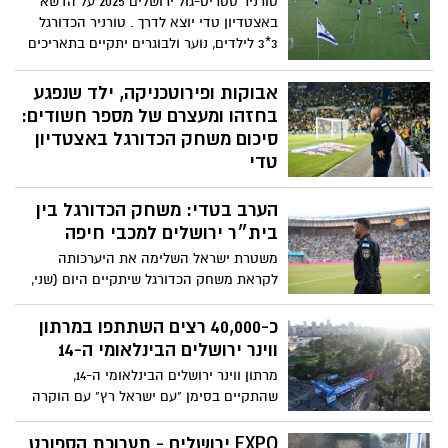
טורניר סטריט-גול ירושלים 2025 על הדשא
באצטדיון טדי יוצא לדרך . טורניר הכדורגל
3*3 לילדים, נוער ולבוגרים יתקיים בתאריכים
25-28 במאי 2025
אבוקות ופירוטכניקה, ילד שנפגע
בחזהו ומעצרם של מספר חשודים:
סיכום משחק הכדורגל באצטדיון
טדי
למרות אכיפה מוגברת מצד המשטרה
הערב בטדי: משחק הכדורגל בין
והחרמה של מאות אבוקות לפני המשחק,
חשודים הצליחו להדליק אבוקות במהלך
בית״ר ירושלים למכבי חיפה
המשחק. האירוע גרם לעצירת המשחק
משטרת ישראל השלימה את היערכותה
ולתחושות מתוחות ביציעים וילד בן 8 ששהה
לקראת משחק הכדורגל שיתקיים היום (שני,
ביציע נפגע
20:30) באצטדיון טדי בירושלים, בין הקבוצות
בית"ר ירושלים ומכבי חיפה.
כ-40,000 רצים השתתפו במרתון
ווינר ירושלים הבינלאומי ה-14
מרתון ווינר ירושלים הבינלאומי ה-14,
שהתקיים בסימן "עם ישראל רץ" עם הוקרה
והצדעה לצה"ל ולכוחות הביטחון וההצלה,
כסמל לחוסן ולתקווה, לחוזק ולניצחון הרוח
EXPO ירושלים - תערוכת הספורט