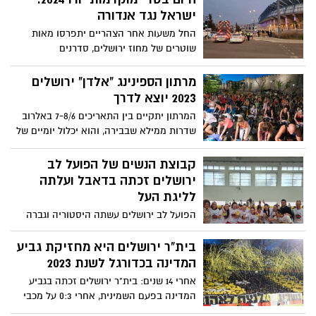
הבאות. אדלסון גם הכריז על המשך דרכם של
ישראל נגד אנדורה
המאמן אלכסנדר דז'יקיץ והשחקן קאדין
החל משעות אחר הצהריים יתפרסו מאות
קרינגטון לעוד שלוש שנים
שוטרים של מחוז ירושלים, סדרנים
ומאבטחים, באזור האצטדיון ובתוכו, ויפעלו
לשמירה על הסדר והביטחון, לאבטחת הקהל
מרתון הספינינג "אלדן" ירושלים
ולהכוונת התנועה באזור
2023 יוצא לדרך
המרתון יתקיים בין התאריכים 7-8/6 באלרוב
שדרות ממילא שבבירה, והוא יכלול יומיים של
אירועי ספינינג, המחולקים לשלושה מקצים
שונים
קבוצת הנשים של הפועל לב
ירושלים זכתה בדאבל ועלתה
לליגת העל
הפועל לב ירושלים עשתה היסטוריה וגברה
ביום שישי, במשחק השני במסגרת גמר
הפלייאוף על קבוצת הפועל כפר סבא 58:38
בית"ר ירושלים היא מחזיקת גביע
המדינה בכדורגל לשנת 2023
אחרי 14 שנים: בית"ר ירושלים זכתה בגביע
המדינה בפעם השמינית, אחרי 0:3 על מכבי
נתניה