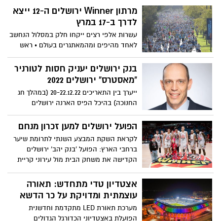
תיקו בטדי. שער של ירדן שועה נפסל במחצית
מרתון Winner ירושלים ה-12 ייצא
הראשונה
לדרך ב-17 במרץ
עשרות אלפי רצים ייקחו חלק במסלול הנחשב
לאחד מהיפים ומהמאתגרים בעולם • ראש
העיר משה ליאון: "ירושלים מזמינה ספורטאים
מקצועיים, חובבי ריצה וספורט ומשפחות
בנק ירושלים יעניק חסות לטורניר
מהארץ ומהעולם, להירשם ולקחת חלק באחד
"מאסטרס" ירושלים 2022
מאירועי הספורט המרשימים בישראל"
ייערך בין התאריכים 20-22.12.22 (במהלך חג
החנוכה) בהיכל הפיס הארנה ירושלים
הפועל ירושלים למען זכרון מנחם
לקראת השקת המבצע השנתי לתרומת שיער
ברחבי הארץ: הפועל 'בנק יהב' ירושלים
הקדישה את משחק הבית מול עירוני קריית
אתא (70:77 ) לעמותת זכרון מנחם
אצטדיון טדי מתחדש: תאורה
עוצמתית ומדויקת על כר הדשא
מערכת תאורת LED מתקדמת וחדשנית
הפועלת באצטדיוני הכדורגל הגדולים