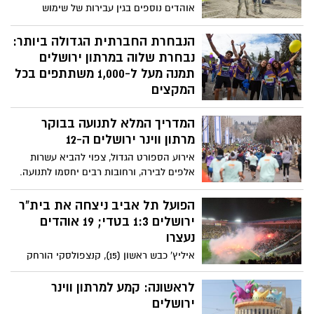
אוהדים נוספים בגין עבירות של שימוש
באמצעי פירוטכניקה לעבר כר הדשא במהלך
המשחק, הפרת הסדר, קריאות הסתה
הנבחרת החברתית הגדולה ביותר:
ותקיפת שוטרים
נבחרת שלוה במרתון ירושלים
תמנה מעל ל-1,000 משתתפים בכל
המקצים
משתתפים מארה"ב, קנדה, אנגליה ומדינות
המדריך המלא לתנועה בבוקר
נוספות וכן חיילי צה"ל, מתנדבי מד"א, בני
נוער, ילדי שלוה ומשפחותיהם, מתנדבי
מרתון ווינר ירושלים ה-12
העמותה, עובדיה ובנות שירות לאומי ירכיבו
אירוע הספורט הגדול, צפוי להביא עשרות
את נבחרת שלוה למרתון ירושלים, הנבחרת
אלפים לבירה, ורחובות רבים יחסמו לתנועה.
החברתית הגדולה ביותר במירוץ
מאות שוטרים, לוחמי מג"ב וסדרנים נערכים
לאבטחת האירוע. המדריך המלא
הפועל תל אביב ניצחה את בית"ר
ירושלים 1:3 בטדי; 19 אוהדים
נעצרו
איליץ' כבש ראשון (15), קנצפולסקי הורחק
באדום מוזר (45+3) ואספרייה איזן במספרת
(ר45+6), אבל אוז'בולט (82) ולאיוס (93).
לראשונה: קמע למרתון ווינר
הצהובים-שחורים הסתבכו במירוץ לפלייאוף
ירושלים