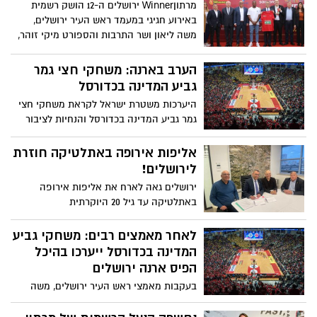
מרתוןWinner ירושלים ה-12 הושק רשמית
באירוע חגיגי במעמד ראש העיר ירושלים,
משה ליאון ושר התרבות והספורט מיקי זוהר,
שהעניקו אות הוקרה מיוחד לאתלט בלסינג
אפריפה, אשר קבע לאחרונה שיא ישראלי
הערב בארנה: משחקי חצי גמר
חדש
גביע המדינה בכדורסל
היערכות משטרת ישראל לקראת משחקי חצי
גמר גביע המדינה בכדורסל והנחיות לציבור
האוהדים
אליפות אירופה באתלטיקה חוזרת
לירושלים!
ירושלים גאה לארח את אליפות אירופה
באתלטיקה עד גיל 20 היוקרתית
לאחר מאמצים רבים: משחקי גביע
המדינה בכדורסל ייערכו בהיכל
הפיס ארנה ירושלים
בעקבות מאמצי ראש העיר ירושלים, משה
ליאון ומנכ"ל העירייה, איציק לארי, יתקיימו
משחקי חצי הגמר וגמר גביע המדינה בכדורסל