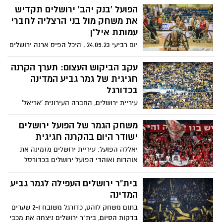
הפועל 'בנק יהב' ירושלים תקדיש
את משחק מול בני הרצליה לחברי
עמותת איל"ן
יום רביעי 24.05.23 , היכל הפיס ארנה ירושלים
עקב הביקוש העצום: תערך הקרנה
חגיגית של גמר גביע המדינה
בכדורגל
עיריית ירושלים, החברה העירונית 'אריאל'
ובית"ר ירושלים יקיימו הקרנה חגיגית של גמר
גביע המדינה בכדורגל 2023 בין הקבוצות
משחק הגמר של הפועל ירושלים
בית"ר ירושלים למכבי נתניה על גבי מסכי ענק
ישודר היום בהקרנה חגיגית
באצטדיון טדי ב-23.5.23. הכניסה חופשית
יאללה הפועל: עיריית ירושלים מזמינה את
אוהדות ואוהדי הפועל ירושלים בכדורסל
לצפות במשחק הגמר בהקרנה חגיגית מיוחדת
ומרגשת
בית"ר ירושלים העפילה לגמר גביע
המדינה
בתום משחק לוהט, כדורגל משובח ו-2 שערים
בדקות הסיום, בית"ר ירושלים ניצחה את מכבי