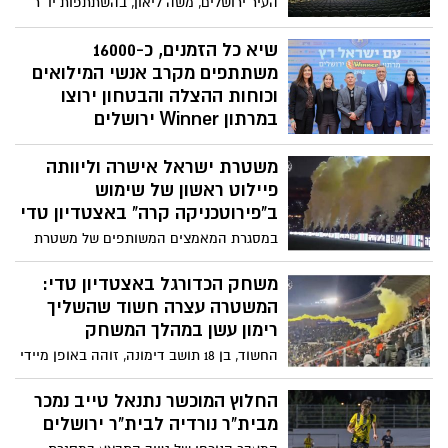
העיר ירושלים, משה ליאון, בהשתתפות יו״ר
ההתאחדות לכדורגל, נציגי הקבוצות
הירושלמיות ואנשי חברת אריאל, הוחלט על
שיא כל הזמנים, כ-16000
שדרוג כר הדשא באצטדיון טדי
משתתפים מקרב אנשי המילואים
וכוחות ההצלה והבטחון ירוצו
במרתון Winner ירושלים
הבינלאומי ה-15
משטרת ישראל אישרה וליוותה
אירוע ההשקה נערך באצטדיון גבעת רם;
פיילוט ראשון של שימוש
המרתון יתקיים השנה ב 27 במרץ 2026
ובמסגרת הליך הרישום ניתנות הטבות
ב"פירוטכניקה קרה" באצטדיון טדי
מיוחדות למשרתי מילואים ולכוחות הביטחון
במסגרת המאמצים המשותפים של משטרת
וההצלה משה ליאון, ראש העיר ירושלים:
ישראל, משרד התרבות והספורט, מנהלת
״מרתון ירושלים הוא הרבה מעבר לאירוע
הליגות לכדורגל, ההתאחדות לכדורגל והנהלת
משחק הכדורגל באצטדיון טדי:
ספורט״
הקבוצה למיגור תופעת השימוש בפירוטכניקה
המשטרה עצרה חשוד שהשליך
אסורה ומסוכנת במגרשי הספורט, בוצע אמש
רימון עשן במהלך המשחק
לראשונה באצטדיון טדי פיילוט מבוקר
החשוד, בן 18 תושב דימונה, זוהה באופן מיידי
בשימוש באמצעי "פירוטכניקה קרה"
על ידי מערך המצלמות הטכנולוגי הפרוס
באצטדיון, ותוך זמן קצר נעצר ע״י השוטרים
החלוץ המוכשר נתנאל טייב נמכר
מבית"ר נורדיה לבית"ר ירושלים