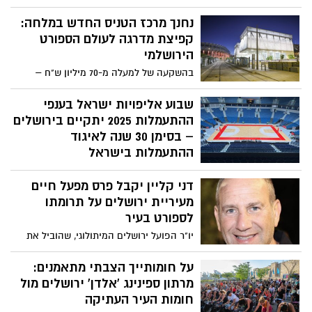
רביעי-חמישי, 30–31 ביולי, החל מהשעה 17:30
נחנך מרכז הטניס החדש במלחה:
– הכניסה חופשית!
קפיצת מדרגה לעולם הספורט
הירושלמי
בהשקעה של למעלה מ-70 מיליון ש"ח –
הושק אחד ממתחמי הספורט המרשימים
בארץ, שישמש את הטניסאים הירושלמים
שבוע אליפויות ישראל בענפי
ויהווה מגרש מרכזי לאירוח אירועי טניס
ההתעמלות 2025 יתקיים בירושלים
ארציים ובינלאומיים
– בסימן 30 שנה לאיגוד
ההתעמלות בישראל
איגוד ההתעמלות בישראל מודיע כי שבוע
דני קליין יקבל פרס מפעל חיים
אליפויות ישראל בענפי ההתעמלות יתקיים בין
התאריכים 6–11 ביולי 2025, ב"היכל הפיס
מעיריית ירושלים על תרומתו
ארנה" בירושלים. הכניסה לקהל הרחב
לספורט בעיר
חופשית
יו"ר הפועל ירושלים המיתולוגי, שהוביל את
הקבוצה במשך שני עשורים והכניס אותה ללב
הכדורסל הישראלי, יקבל הוקרה על פועלו
על חומותייך הצבתי מתאמנים:
באירוע הסטריטבול השנתי בכיכר ספרא
מרתון ספינינג 'אלדן' ירושלים מול
חומות העיר העתיקה