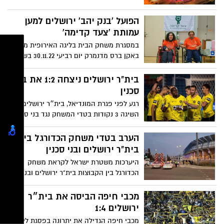
באירופה הותקנה באצטדיון טדי בירושלים.
בנוסף, שודרג והורחב מערך מצלמות
הפועל 'בנק יהב' ירושלים למען
האבטחה באצטדיון
עמותת 'צעד קדימה'
במסגרת משחק הבית בליגה האירופית מול
באקן ברס מדנמרק יום רביעי 30.11.22 בשעה
21:00 היכל הפיס ארנה ירושלים
בית"ר ירושלים ניצחה 1:2 את בני
סכנין
רגע לפני פגרת המונדיאל, בית״ר ירושלים
השיגה 3 נקודות בטדי המשחק נגד בני סכנין.
גיא מלמד העלה ליתרון (25) אבל דנילו
אספרייה כבש צמד (67, 80) מבישולים
הערב בטדי משחק הכדורגל בין
נהדרים של ירדן שועה
בית"ר ירושלים ובני סכנין
היערכות משטרת ישראל לקראת משחק
הכדורגל בין הקבוצות בית"ר ירושלים ובני
סכנין באצטדיון טדי והנחיות לציבור האוהדים
מכבי חיפה הביסה את בית״ר
ירושלים 1:4
מכבי חיפה הגדילה את יתרונה בפסגת ליגת