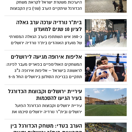
היערכות משטרת ישראל לקראת משחק
של בית"ר והפועל הוציאו הודעה משותפת עם
הכדורגל שיתקיים הערב (שני) בין הקבוצות
מסר מאחד לגבי דחיית הדרבי שהיה אמור
בית"ר ירושלים והפועל תל-אביב באצטדיון
להתקיים. הפועל "בנק יהב" ירושלים תארח
"טדי", שינויים בהסדרי התנועה והנחיות
בית"ר נורדיה ערכה ערב גאלה
את משחקיה במסגרת ליגת האלופות בחו"ל
לציבור האוהדים
לציון 10 שנים למועדון
כ-350 איש השתתפו בערב הגאלה המסורתי
של מועדון האוהדים בית"ר נורדיה ירושלים
שנערך במוזיאון הסובלנות בבירה, לציון 10
שנים להקמת המועדון, העלייה לליגה א'
אליפות אירופה מגיעה לירושלים
ולקראת פתיחת העונה החדשה
המשחקים האולימפיים בפאריס מעבר לפינה:
לראשונה בישראל – אליפות אירופה 3*3
תתקיים בבריכת הסולטן בירושלים החל מ-5
לספטמבר 2023
עיריית ירושלים וקבוצות הכדורגל
בעיר הגיעו להסכמות
עיריית ירושלים וקבוצות הכדורגל הפועל
ירושלים ובית״ר נורדיה ירושלים סיכמו את
מתווה מגרשי האימונים לקבוצה
הערב בטדי: משחק הכדורגל בין