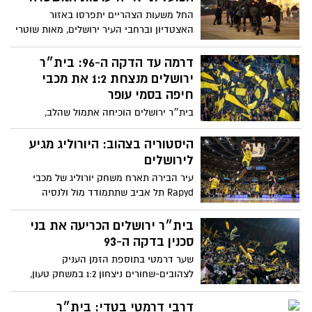
האחדות, הערבות ההדדית, הרוח הירושלמית
החל משעות הצהריים יתפרסו באזור
והתקווה של עם ישראל"
האצטדיון וברחבי העיר ירושלים, מאות שוטרי
מחוז ירושלים, לוחמי מג"ב, סדרנים
ומאבטחים, אשר יפעלו לשמירה על ביטחון
דרמה עד הדקה ה-96: בית״ר
הציבור, הסדר הציבורי והחוק, לאבטחת קהל
ירושלים מנצחת 1:2 את מכבי
האוהדים ולהכוונת התנועה בצירים
חיפה בסמי עופר
בית״ר ירושלים הוכיחה אתמול שהלב,
האמונה והאופי עדיין מנצחים משחקים
גדולים. מול מכבי חיפה החזקה, באחד
היסטוריה בצהוב: היורוליג מגיע
המגרשים הקשים בארץ, הצליחה הקבוצה
לירושלים
מהבירה לצאת עם ניצחון יקר שמסמן הרבה
עיר הבירה תארח משחק יורוליג של מכבי
יותר משלוש נקודות
Rapyd תל אביב שתתמודד מול ולנסיה
הספרדית ביום חמישי הקרוב ב-21:05 בפיס
ארנה
בית״ר ירושלים הכריעה את בני
סכנין בדקה ה-93
שער דרמטי בתוספת הזמן העניק
לצהובים-שחורים ניצחון 1:2 במשחק טעון,
שבו האופי גבר על היכולת והקהל הפך
לשחקן ה-12
דרבי דרמטי בטדי: בית״ר