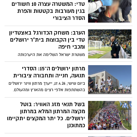
ליגת העל. לאחר שנראה היה כי המארחת
טדי: המשטרה עצרה 10 חשודים
בדרך לניצחון יוקרתי, הצליחה בית”ר ירושלים
בגין מעורבות בקטטות והפרת
לחזור בדקות הסיום ולחלץ נקודה יקרה
הסדר הציבורי
במאבק הצמרת
במהלך אירוע הכדורגל נעצרו 10 אוהדים בגין
הערב: משחק הכדורגל באצטדיון
אירועי אלימות - שוטר נפצע בראשו ונזקק
לטיפול רפואי
טדי בין הקבוצות בית"ר ירושלים
ומכבי חיפה
משטרת ישראל השלימה את היערכותה
לקראת משחק הכדורגל שיתקיים היום, יום
ראשון, בשעה 20:00 באצטדיון טדי בירושלים,
מרתון ירושלים ה־15: הסדרי
בין הקבוצות בית"ר ירושלים ומכבי חיפה
תנועה, חנייה ותחבורה ציבורית
ביום שישי, 17.4.26, ייערך מרתון ווינר ירושלים
בהשתתפות אלפי רצים מהארץ ומהעולם.
לקראת האירוע ייסגרו צירים מרכזיים בעיר
החל משעות הלילה, ויופעלו מערכי תחבורה,
בשל תנאי מזג האוויר: בוטל
רכבות ושאטלים לטובת המשתתפים והציבור
מקצה המרתון המלא במרתון
ירושלים. כל יתר המקצים יתקיימו
כמתוכנן
הנרשמים למקצה המלא ישתתפו במקצה חצי