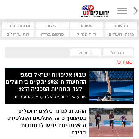
חדשות
ספורט
רכילות
תרבות ובידור
מגזין ירושלים
לייף סטייל
פרסום ברדיו
לוח שידורים
כדורגל
כדורסל
ספורט
שבוע אליפויות ישראל בענפי
ההתעמלות 2026 יתקיים בירושלים
- לצד תחרויות המכביה ה־22
שבוע אליפויות ישראל בענפי ההתעמלות
יתקיים בין התאריכים 6–13 ביולי 2026, בהיכל
הפיס ארנה בירושלים. כניסה לקהל הרחב
ההכנות לגרנד סלאם ירושלים
חופשית
בעיצומן: כ־76 אתלטים ואתלטיות
מ־29 מדינות יגיעו להתחרות
בבירה