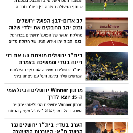
המעבר הנוכחי של טייב התבצע במסגרת
שיתוף הפעולה הפורה בין בית"ר נורדיה
לבית"ר ירושלים, וטייב הוא השחקן הרביעי
שעובר מנורדיה לבית"ר ירושלים
לב אדום-לבן: הפועל ירושלים
ובנק יהב מחבקים את ילדי שלוה
מחלקת הנוער של הפועל ירושלים בכדורסל
ובנק יהב קיימו אירוע חגיגי של חלוקת מדים
לקבוצות הנוער והילדים של ארגון שלוה
בית״ר ירושלים מנצחת 1:0 את בני
ריינה בטדי וממשיכה בצמרת
בית״ר ירושלים המשיכה את רצף ההצלחות
המרשים שלה בליגת העל עם ניצחון ביתי
צמוד, 1:0 על מכבי בני ריינה באצטדיון טדי
בירושלים במסגרת המחזור ה-18 של עונת
מרתון Winner ירושלים הבינלאומי
2025/26. הניצחון הוא החמישי ברצף של
ה-15 יוצא לדרך
הצהובים-שחורים בליגה ומחזק את מיקומה
מרתון Winner ירושלים הבינלאומי יתקיים
בצמרת טבלת הליגה
השנה ב-27 במרץ 2026 * צה''ל מעניק הנחות
מיוחדות למשתתפים מקרב אנשי המילואים,
בני ובנות הזוג * משה ליאון, ראש העיר
הערב בטדי: בית״ר ירושלים נגד
ירושלים: "במרתון נציין יחד את העוצמה,
הפועל ת״א- היערכות המשטרה