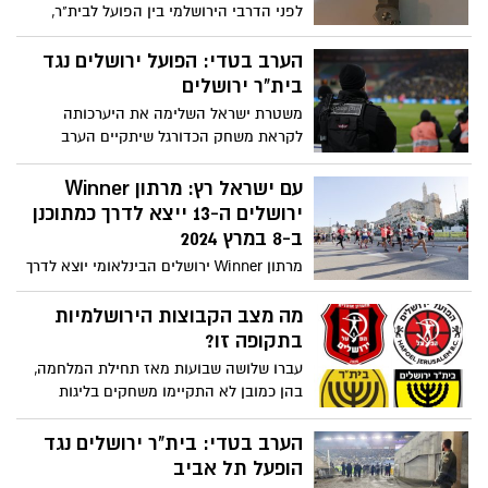
לפני הדרבי הירושלמי בין הפועל לבית"ר,
המשטרה תפסה את הסכין בתיק בית הספר
של הקטין, שעוכב לחקירה. אביו זומן והכניסה
הערב בטדי: הפועל ירושלים נגד
לשטח האצטדיון נאסרה עליו
בית"ר ירושלים
משטרת ישראל השלימה את היערכותה
לקראת משחק הכדורגל שיתקיים הערב
(בשעה 20:00) באצטדיון טדי בירושלים, בין
הקבוצות הפועל ירושלים ובית"ר ירושלים.
עם ישראל רץ: מרתון Winner
להלן הנחיות לציבור האוהדים
ירושלים ה-13 ייצא לדרך כמתוכנן
ב-8 במרץ 2024
מרתון Winner ירושלים הבינלאומי יוצא לדרך
ויתקיים השנה בסימן הוקרה לצה"ל, כוחות
הביטחון וההצלה • ראש העיר ירושלים:
מה מצב הקבוצות הירושלמיות
"חוזקה של חברה נמדד ביכולת להמשיך
בתקופה זו?
בשגרת החיים בעורף, לצד תמיכה בחיילינו
עברו שלושה שבועות מאז תחילת המלחמה,
המסורים הנלחמים עבור המדינה בחזית"
בהן כמובן לא התקיימו משחקים בליגות
השונות. בתקופה זו הקבוצות הפנו את עיקר
מאמציהן לתרומות ועזרה לקהילה. נכון
הערב בטדי: בית"ר ירושלים נגד
לרגעים אלה, ליגת העל בכדורגל ובכדורסל
הופעל תל אביב
אמורות לחזור ב-24-25.11.23. מועדוני הכדורגל