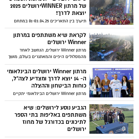
הישראלית
של מרתון WINNERירושלים 2025
יוצאת לדרך!
תיערך בין התאריכים 01-03.04.25 במתחם
הסינמה סיטי ירושלים. הכניסה חופשית
לקראת שיא משתתפים במרתון
Winner ירושלים
מרתון Winner ירושלים, הנחשב לאחד
מהמסלולים היפים והמאתגרים בעולם, מושך
אליו מדי שנה אלפי רצים – חובבנים
ומקצועיים כאחד
מרתון Winner ירושלים הבינלאומי
ה- 14 יוצא לדרך ומצדיע לצה"ל,
כוחות הביטחון וההצלה
מרתון Winner ירושלים הבינלאומי יתקיים
השנה ב-4 באפריל והנחות מיוחדות יוענקו
למשתתפים מקרב כוחות הביטחון, אנשי
הגביע נוסע לירושלים: שיא
המילואים, בני ובנות הזוג. משה ליאון, ראש
משתתפים באליפות בתי הספר
העיר ירושלים: "במרתון נציין יחד את
לתיכונים בכדורגל של מחוז
העוצמה, האחדות, הרוח הירושלמית והתקווה
ירושלים
שמאפיינות את עם ישראל"
לאחר שנה של הפסקה בעקבות המלחמה,