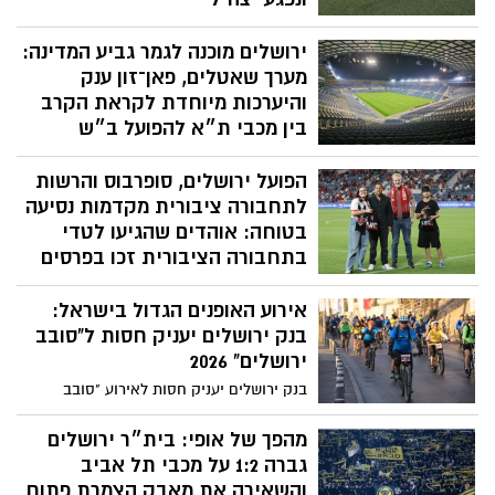
קבוצות ומגוון פעילויות לכל המשפחה
האירוע נועד לחזק את החיבור בין הקהילה
ירושלים מוכנה לגמר גביע המדינה:
הירושלמית לבין לוחמי צה"ל ונפגעי המלחמה,
באמצעות כוחו המאחד של הספורט והכדורגל
מערך שאטלים, פאן־זון ענק
והיערכות מיוחדת לקראת הקרב
בין מכבי ת״א להפועל ב״ש
כ־30 אלף אוהדים צפויים להגיע ביום שלישי
הפועל ירושלים, סופרבוס והרשות
לאצטדיון טדי לגמר גביע המדינה ווינר 2026.
עיריית ירושלים, ההתאחדות לכדורגל
לתחבורה ציבורית מקדמות נסיעה
והמשטרה קוראות לציבור להגיע מוקדם
בטוחה: אוהדים שהגיעו לטדי
ולהעדיף תחבורה ציבורית; חניונים, הסעות
בתחבורה הציבורית זכו בפרסים
חינם ומתחם אוהדים רחב יופעלו במקום
במהלך משחק הפועל ירושלים מול עירוני
אירוע האופנים הגדול בישראל:
טבריה נערך טקס מיוחד לעידוד השימוש
בתחבורה הציבורית, במסגרתו הוענקו פרסים
בנק ירושלים יעניק חסות ל"סובב
לאוהדים שהגיעו לאצטדיון באוטובוסים.
ירושלים" 2026
המיזם המשותף כלל לאורך השנה פעילויות
בנק ירושלים יעניק חסות לאירוע "סובב
הסברה לבני נוער ולאוהדים בנושאי בטיחות
ירושלים" 2026, אירוע רכיבת האופניים הגדול
בדרכים, מניעת אלימות, אחריות אישית
בישראל, שיתקיים ביום שישי, 29 במאי 2026
מהפך של אופי: בית״ר ירושלים
ותיקוף נסיעות כחוק
בבירה
גברה 1:2 על מכבי תל אביב
והשאירה את מאבק הצמרת פתוח