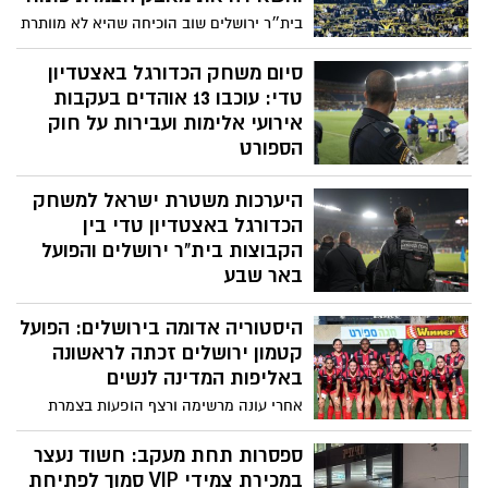
בית״ר ירושלים שוב הוכיחה שהיא לא מוותרת
עד השריקה האחרונה. הקבוצה מהבירה
רשמה ניצחון דרמטי 1:2 על מכבי תל אביב,
סיום משחק הכדורגל באצטדיון
לאחר שחזרה מפיגור והציגה הרבה אופי,
טדי: עוכבו 13 אוהדים בעקבות
נחישות וכדורגל התקפי
אירועי אלימות ועבירות על חוק
הספורט
בפעילות כוחות המשטרה בשטח, עוכבו 13
היערכות משטרת ישראל למשחק
חשודים בגין מעורבותם באירועי האלימות. הם
זוהו בשטח לצורך בחינת זימונם להליך שימוע
הכדורגל באצטדיון טדי בין
והרחקה ממגרשי הספורט לתקופה של עד 60
הקבוצות בית"ר ירושלים והפועל
ימים
באר שבע
עקב הצפי לעומסי תנועה חריגים באיזור,
היסטוריה אדומה בירושלים: הפועל
מומלץ לקהל האוהדים להקדים את ההגעה
לאצטדיון ולהתבסס על תחבורה ציבורית.
קטמון ירושלים זכתה לראשונה
השערים ייפתחו בשעה 17:30
באליפות המדינה לנשים
אחרי עונה מרשימה ורצף הופעות בצמרת
הליגה, הקבוצה הירושלמית השלימה זכייה
היסטורית באליפות המדינה לנשים והביאה
ספסרות תחת מעקב: חשוד נעצר
לבירה תואר ראשון בתולדותיה
במכירת צמידי VIP סמוך לפתיחת