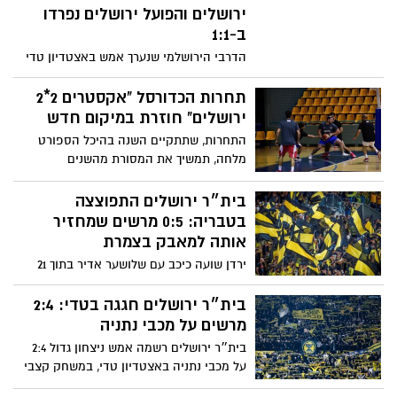
ירושלים והפועל ירושלים נפרדו
ב-1:1
הדרבי הירושלמי שנערך אמש באצטדיון טדי
עמד בכל הציפיות: אווירה מחשמלת, קהל
עצום, עצבים מתוחים ושני שערים שהגיעו
תחרות הכדורסל "אקסטרים 2*2
בדיוק מהרגעים שמגדירים עונה. בסיום 1:1,
ירושלים" חוזרת במיקום חדש
תוצאה שמשאירה את שתי הקבוצות עם טעם
התחרות, שתתקיים השנה בהיכל הספורט
מתוק-מר
מלחה, תמשיך את המסורת מהשנים
האחרונות. המשחק החדשני שהומצא בבירה
משלב 5 תחרויות שונות בעצימות גבוהה
בית״ר ירושלים התפוצצה
במיוחד במשך כשעה ללא הפסקה
בטבריה: 0:5 מרשים שמחזיר
אותה למאבק בצמרת
ירדן שועה כיכב עם שלושער אדיר בתוך 21
דקות, דור חוגי ועדי יונה הצטרפו לחגיגה
במחצית השנייה – ובית״ר ירושלים רשמה את
בית״ר ירושלים חגגה בטדי: 2:4
אחד הערבים המרשימים שלה העונה, מול
מרשים על מכבי נתניה
עירוני טבריה שלא הצליחה להתמודד עם
בית״ר ירושלים רשמה אמש ניצחון גדול 2:4
המומנטום הצהוב־שחור
על מכבי נתניה באצטדיון טדי, במשחק קצבי
ומלא מצבים. ירדן כהן וקאלו הובילו את