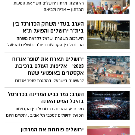
העליון
רץ ורצה: מרתון ירושלים חשף את קמעות
המרתון – אריה ולביאה
הערב בטדי משחק הכדורגל בין
בית"ר ירושלים והפועל ת"א
היערכות משטרת ישראל לקראת משחק
הכדורגל בין הקבוצות בית"ר ירושלים והפועל
תל-אביב באצטדיון "טדי" והנחיות לציבור
האוהדים
ירושלים תארח את 'סופר אנדורו
2023' - אליפות העולם ברכיבת
אקסטרים באופנועי שטח
לראשונה בישראל: במסגרת סופר אנדורו
תתקיים תערוכת ייחודית המצדיעה לעולם
הדו גלגלי המוטורי בישראל | היכל הפיס ארנה
הערב: גמר גביע המדינה בכדורסל
ירושלים 02-03.03.23
בהיכל הפיס הארנה
גמר גביע המדינה בכדורסל בין הקבוצות
הפועל ירושלים למכבי תל אביב , יתקיים היום
(חמישי), בשעה 20:45 בהיכל הפיס הארנה
ירושלים
ירושלים פותחת את המרתון