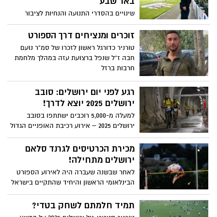
באר שבע
שינויים בהסדרי התנועה והנחיות לציבור
לקראת משחק הכדורגל באצטדיון טדי, היום
בשעה 20:30
זוכרים ומנציחים דרך הספורט
טורניר כדורגל ראשון לזכרו של סמ"ר נועם
חבה ז"ל שנפל ברצועת עזה במהלך מלחמת
חרבות ברזל
רגע לפני יום ירושלים: סובב
ירושלים 2025 יוצא לדרך!
למעלה מ-5,000 רוכבים ישתתפו בסובב
ירושלים 2025 – אירוע רכיבת האופניים הגדול
בישראל | יום שישי, 23 במאי 2025, מתחם
הרכבת הראשונה בירושלים | מסלולי הרכיבה:
מכירת הכרטיסים לגרנד סלאם
50 ק"מ, 30 ק"מ, 15 ק"מ ו-8 ק"מ יעברו דרך
ירושלים מתחילה!
הנופים ההיסטוריים והמרהיבים של עיר
לאחר שבשנה שעברה היה לאירוע הספורט
הבירה ירושלים והסביבה
הבינלאומי הראשון והיחיד שהתקיים בישראל
וזכה להצלחה גדולה, גראנד סלאם ירושלים
חוזר לעיר הבירה גם השנה
תמיד חלמתם לשחק בטדי?