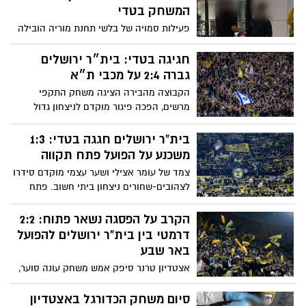
המשחק בטדי
פעילות סמויה של בלשי תחנת מוריה הובילה
למעצר תושב ירושלים שניסה למכור צמידי
כניסה למתחם ה־VIP במאות שקלים;
חגיגה בטדי: בית״ר ירושלים
במשטרה קוראים לציבור להימנע מרכישות
גברה 2:4 על מכבי ת״א
בלתי רשמיות ולהיאבק בתופעת הספסרות
הקבוצה מהבירה הציגה משחק התקפי
מרשים, הפכה פיגור מוקדם לניצחון גדול
ושמרה על מקומה בצמרת; אצילי חתם ערב
עוצמתי
בית”ר ירושלים חגגה בטדי: 1:3
משכנע על הפועל פתח תקווה
צמד של עומר אצילי ושער עצמי מוקדם סידרו
לצהובים-שחורים ניצחון ביתי חשוב. פתח
תקווה רק צימקה ולא הצליחה לעצור את
המארחת
הקרב על הפסגה נשאר פתוח: 2:2
דרמטי בין בית”ר ירושלים להפועל
באר שבע
אצטדיון טרנר סיפק אמש משחק עונה סוער,
כאשר הפועל באר שבע ובית”ר ירושלים נפרדו
ב-2:2 דרמטי במסגרת הפלייאוף העליון של
סיום משחק הכדורגל באצטדיון