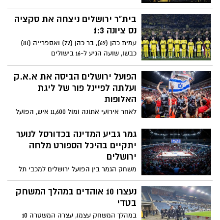
תל אביב, 1-3, בחצי גמר גביע המדינה ועלתה
לגמר שם היא תפגוש את מכבי נתניה לקרב
בית"ר ירושלים ניצחה את סקציה
אדיר על התואר היוקרתי
נס ציונה 1:3
עמית כהן (69), בר כהן (72) ואספרייה (81)
כבשו, שועה הגיע ל-16 בישולים
והצהובים-שחורים רשמו חזרה גנרלית
מוצלחת לפני חצי גמר גביע המדינה. בוזגלו
הפועל ירושלים הביסה את א.א.ק
צימק (76) עבור נס ציונה שירדה עוד לפני
ועלתה לפיינל פור של ליגת
שריקת הפתיחה
האלופות
לאחר אירועי אתונה ומול 11,600 איש, הפועל
ירושלים הביסה 51:91 את א.א.ק, הבטיחה
עלייה לפיינל 4 של האלופות ותוכל לחגוג תואר
גמר גביע המדינה בכדורסל לנוער
שני לאחר הגביע
יתקיים בהיכל הספורט מלחה
ירושלים
משחק הגמר בין הפועל ירושלים למכבי תל
אביב בכדורסל יתקיימו בירושלים
נעצרו 10 אוהדים במהלך המשחק
בטדי
במהלך המשחק עצמו, עצרה המשטרה 10