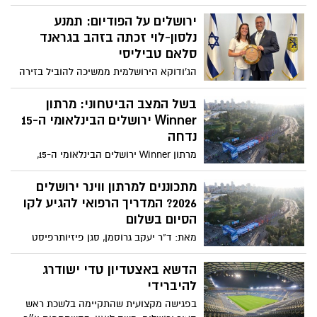
כ-40 אלף משתתפים, ביום שישי, 17.4.26; ראש
העיר משה ליאון: "זהו רגע שמסמן חזרה
ירושלים על הפודיום: תמנע
לפעילות וחוסן לאומי בעיר הבירה ירושלים"
נלסון-לוי זכתה בזהב בגראנד
סלאם טביליסי
הג’ודוקא הירושלמית ממשיכה להוביל בזירה
הבינלאומית עם ניצחון בגמר ישראלי והישג
מרשים לנבחרת ישראל, שגרפה ארבע מדליות
בשל המצב הביטחוני: מרתון
ביום תחרות אחד
Winner ירושלים הבינלאומי ה-15
נדחה
מרתון Winner ירושלים הבינלאומי ה-15,
שתוכנן להתקיים ביום שישי 27.3, נדחה למועד
חדש – 17.4.26
מתכוננים למרתון ווינר ירושלים
2026? המדריך הרפואי להגיע לקו
הסיום בשלום
מאת: ד"ר יעקב גרוסמן, סגן פיזיותרפיסט
ראשי במאוחדת ודודי לביא, דיאטן מחוזי
במאוחדת מחוז ירושלים
הדשא באצטדיון טדי ישודרג
להיברידי
בפגישה מקצועית שהתקיימה בלשכת ראש