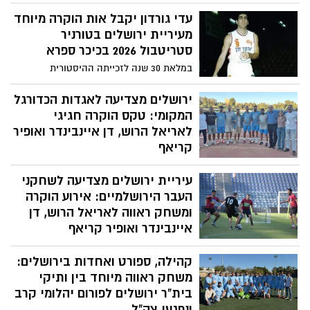
ההכנות לגרנד סלאם ירושלים 2026 נכנסות
עדי גורדון יקבל אות הוקרה מיוחד
לישורת האחרונה לקראת התחרות
הבינלאומית שתיערך ביום חמישי הקרוב, 25
מעיריית ירושלים בטורניר
ביוני, באצטדיון הלאומי בגבעת רם בירושלים.
סטריטבול 2026 בכיכר ספרא
ראש העיר משה ליאון: "הגרנד סלאם היא
במלאת 30 שנה לזכייתה ההיסטורית
ביטוי נוסף למעמדה ההולך ומתחזק של
הראשונה של הפועל ירושלים בגביע המדינה,
ירושלים על מפת הספורט העולמית."
הסמל של הפועל ושחקן העבר שנחשב לאחד
ירושלים מצדיעה לאגדות הכדורגל
מגדולי הכדורסלנים בארץ, יקבל אות הוקרה
המקומי: טקס הוקרה חגיגי
על "מורשת של מצוינות, מנהיגות, ווינריות,
לאריאל הרוש, דן איינבינדר ואופיר
הקרבה, נתינה ואהבת אמת". גורדון יקבל את
קריאף
אות ההוקרה המיוחד מראש העיר ירושלים
עיריית ירושלים קיימה ערב הוקרה מרגש
משה ליאון במסגרת אירוע הסטריטבול השנתי
עיריית ירושלים מצדיעה לשחקני
לשלושת שחקני העבר שפרשו ממשחק פעיל,
שכלל סרטון מחווה, הענקת תשורות ומשחק
העבר הירושלמיים: אירוע הוקרה
ראווה חגיגי במסגרת פתיחת טורניר סטריטגול
ומשחק ראווה לאריאל הרוש, דן
ירושלים 2026
איינבינדר ואופיר קריאף
במסגרת סטריטגול ירושלים 2026 ייערך טקס
קהילה, ספורט ואחדות בירושלים:
חגיגי לשלושת שחקני העבר הירושלמים
שפרשו ממשחק פעיל, לצד משחק ראווה
משחק ראווה מיוחד בין ותיקי
בהשתתפות חבריהם לדרך. הטורניר, שיתקיים
בית"ר ירושלים לפורום יהלומי קרב
השנה באצטדיון גבעת רם, צפוי לארח כ-150
ונפגעי צה"ל