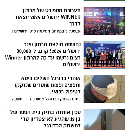
במאי 2024
תערוכת הספורט של מרתון
WINNER ירושלים 2024 יוצאת
לדרך
5-7.03.24 במתחם הסינמה סיטי ירושלים |
הכניסה חופשיות | במסגרת EXPO ירושלים
ייערך גם ערב הפסטה המסורתי של המרתון
נחשפה חולצת מרתון ווינר
ירושלים 2024! קרוב ל-30,000
רצים נרשמו עד כה למרתון Winner
ירושלים
הצפי הוא להשתתפותם של כ-40,000 רצים
אוהדי כדורגל השליכו כיסא
ורצות, וכ-50,000 משתתפים: מספר שיא
בהיסטוריית מרתון Winner ירושלים
וחפצים ופצעו שוטרים שנזקקו
לטיפול רפואי.
בתום משחק הכדורגל אמש בטדי - תשעה
חשודים בהפרת סדר נעצרו והועברו לחקירה
בתחנת המשטרה. 2 שוטרים נפצעו ופונו
סכין אותרה בתיק בית הספר של
לקבלת טיפול רפואי
בן 12 שהגיע לאיצטדיון טדי
למשחק הכדורגל