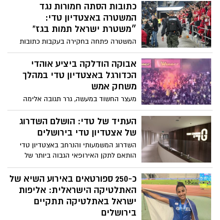
הצהובים־שחורים להצגה התקפית, כשנתניה
כתובות הסתה חמורות נגד
אמנם ניסתה לחזור פעמיים- אך בית״ר הייתה
המשטרה באצטדיון טדי:
חדה יותר וסגרה ערב מרשים מול כמעט 30
״משטרת ישראל תמות בגז”
אלף אוהדים
המשטרה פתחה בחקירה בעקבות כתובות
נאצה והסתה חמורות נגד שוטרים, שאותרו
בשירותים באצטדיון טדי במהלך משחק
אבוקה הודלקה ביציע אוהדי
הפועל ת”א. במשטרה מתחייבים: “נאתר את
הכדורגל באצטדיון טדי במהלך
המעורבים ונמצה עימם את הדין”
משחק אמש
מעצר החשוד במעשה, גרר תגובה אלימה
והתפרעות מצד קומץ אוהדי הקבוצה
המקומית, תוך שתקפו שוטרים והשליכו
העתיד של טדי: הושלם השדרוג
חפצים וכיסאות לעברם וגרמו לפציעתם של
של אצטדיון טדי בירושלים
שוטרים. שלושה חשודים נעצרו לחקירה
השדרוג המשמעותי והנרחב באצטדיון טדי
הותאם לתקן האירופאי הגבוה ביותר של
אופ"א, המאפשר אירוח משחקי ליגת
האלופות, האירופאית והקונפרנס ליג
כ-250 ספורטאים באירוע השיא של
ומשחקים בינלאומיים של נבחרות
האתלטיקה הישראלית: אליפות
ישראל באתלטיקה תתקיים
בירושלים