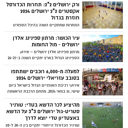
ורק ירושלים 2*2: תחרות הכדורסל
אליפות בתי הספר התיכוניים בכדורגל חזרה
ובגדול: בגמר שהתקיים באצטדיון חומת
אקסטרים 2*2 ירושלים 2024
שמואל נכחו למעלה מ-250 צופים שראו את
חוזרת בגדול
נבחרת ביה"ס הגימנסיה זוכה בתואר
התחרות שתתקיים השנה בהיכל הספורט
ימק"א תחזיר לירושלים את המשחק החדשני
שהומצא בעיר המשחק משלב 4 תחרויות
עיר הכושר: מרתון ספינינג אלדן
שונות בעצימות גבוהה במיוחד במשך כשעה
ירושלים - מול החומות
ללא הפסקה
מרתון ספינינג אלדן ירושלים – אירוע
הספינינג הגדול בארץ יתקיים השנה ב-26-27
ביוני מול חומות העיר העתיקה
למעלה מ-6,000 רוכבים ישתתפו
בסובב עזריאלי ירושלים 2024
אירועי רכיבת האופניים הגדול בישראל ביום
שישי, 31 במאי 2024, מתחם הרכבת הראשונה
בירושלים מסלולי הרכיבה: 50 ק"מ, 30 ק"מ, 15
ק"מ ו-8 ק"מ שיעברו דרך הנופים ההיסטוריים
מהיציע לכר הדשא בטדי: טורניר
והמרהיבים של העיר ירושלים והסביבה*
סטריט-גול ירושלים 3*3 על הדשא
באצטדיון טדי יוצא לדרך
טורניר הכדורגל הייחודי יתקיים בין ה-28 ל-30