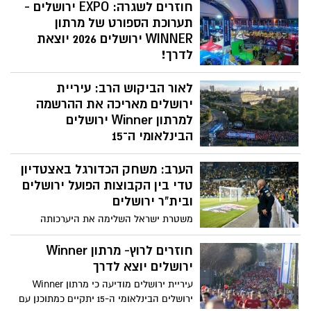
חוזרים לשגרה: EXPO ירושלים -
המרתון
תערוכת הספורט של מרתון
WINNER ירושלים 2026 יוצאת
לדרך!
תיערך בין התאריכים 14-16.04.26 במתחם
לאור הביקוש הרב: עיריית
הסינמה סיטי ירושלים, הכניסה חופשית.
במסגרת EXPO ירושלים ייערך גם ערב הפסטה
ירושלים מאריכה את ההרשמה
המסורתי של המרתון
למרתון Winner ירושלים
הבינלאומי ה־15
ההרשמה תישאר פתוחה עד היום (יום ראשון,
הערב: משחק הכדורגל באצטדיון
12.4) בשעות הערב; המרתון, שנדחה בשל
המצב הביטחוני, יתקיים ביום שישי הקרוב
טדי בין הקבוצות הפועל ירושלים
(17.4) עם כ־40 אלף משתתפים
ובית"ר ירושלים
משטרת ישראל השלימה את היערכותה
לקראת משחק הכדורגל שיתקיים הערב,
בשעה 20:00 באצטדיון טדי, בין הקבוצות
חוזרים לרוץ- מרתון Winner
הפועל ירושלים ובית"ר ירושלים
ירושלים יוצא לדרך
עיריית ירושלים מודיעה כי מרתון Winner
ירושלים הבינלאומי ה-15 יתקיים כמתוכנן עם