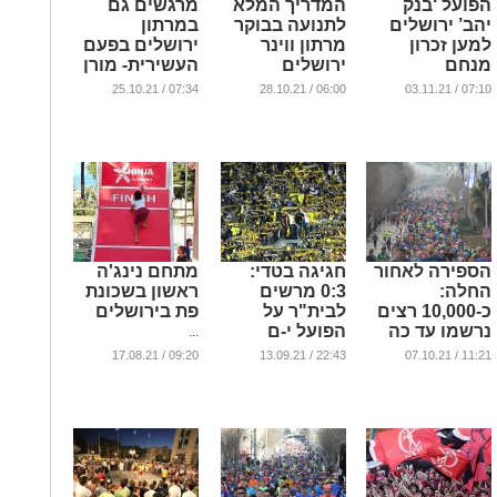
הפועל ‘בנק
המדריך המלא
מרגשים גם
יהב’ ירושלים
לתנועה בבוקר
במרתון
למען זכרון
מרתון ווינר
ירושלים בפעם
מנחם
ירושלים
העשירית- מורן
סמואל תוביל
...
...
07:34 / 25.10.21
06:00 / 28.10.21
07:10 / 03.11.21
השנה את
הנבחרת של
ארגון שלוה
...
הספירה לאחור
חגיגה בטדי:
מתחם נינג'ה
החלה:
0:3 מרשים
ראשון בשכונת
כ-10,000 רצים
לבית"ר על
פת בירושלים
נרשמו עד כה
הפועל י-ם
...
למרתון Winner
בדרבי
09:20 / 17.08.21
22:43 / 13.09.21
11:21 / 07.10.21
ירושלים
...
...