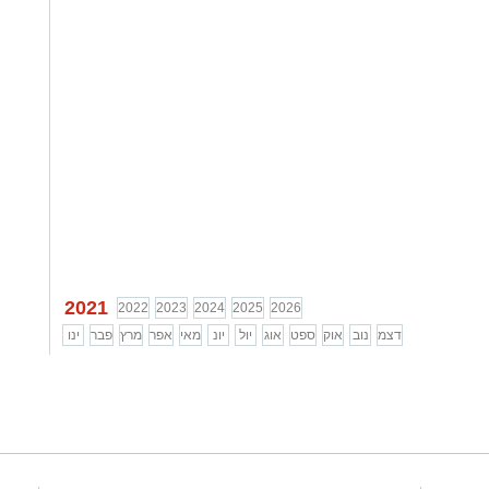
משה חוגג
...
2021
2022
2023
2024
2025
2026
דצמ
נוב
אוק
ספט
אוג
יול
יונ
מאי
אפר
מרץ
פבר
ינו