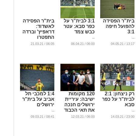
בית"ר הפסידה
3:1 לבית"ר על
בית"ר הפסידה
להפועל חיפה
כפר סבא: עטר
לאשדוד:
3:1
כבש צמד
דראפיץ' וברדה
התפטרו
...
...
...
06:05 / 21.03.21
06:00 / 06.04.21
13:17 / 04.05.21
רק ניצחון: 2:1
120 מקומות
1:4 למכבי תל
לבית"ר על כפר
ישיבה: עיריית
אביב על בית"ר
סבא
ירושלים חנכה
ירושלים
את תאי הכבוד
...
...
החדשים של
08:41 / 09.03.21
06:00 / 12.03.21
23:00 / 14.03.21
אצטדיון טדי
...