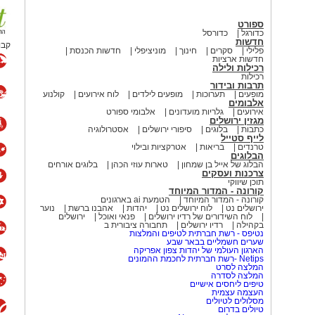
ספורט
כדורגל
כדורסל
חדשות
קבו
פלילי
סקרים
חינוך
מוניציפלי
חדשות הכנסת
חדשות ארציות
רכילות ולילה
רכילות
תרבות ובידור
מופעים
תערוכות
מופעים לילדים
לוח אירועים
קולנוע
אלבומים
אירועים
גלריות מועדונים
אלבומי ספורט
מגזין ירושלים
כתבות
בלוגים
סיפורי ירושלים
אסטרולוגיה
לייף סטייל
טרנדים
בריאות
אטרקציות ובילוי
הבלוגים
הבלוג של אייל בן שמחון
טארות עוזי הכהן
בלוגים אורחים
צרכנות ועסקים
תוכן שיווקי
קורונה - המדור המיוחד
קורונה - המדור המיוחד
הטמעת ai בארגונים
ירושלים נט
לוח ירושלים נט
יהדות
אהבנו ברשת
נוער
לוח השידורים של רדיו ירושלים
פנאי ואוכל
ירושלים
בקהילה
רדיו ירושלים
תחבורה ציבורית ב
נטיפס - רשת חברתית לטיפים והמלצות
שערים חשמליים בבאר שבע
הארגון העולמי של יהדות צפון אפריקה
Netips -רשת חברתית לחכמת ההמונים
המלצה לסרט
המלצה לסדרה
טיפים ליחסים אישיים
העצמה עצמית
מסלולים לטיולים
טיולים בדרום