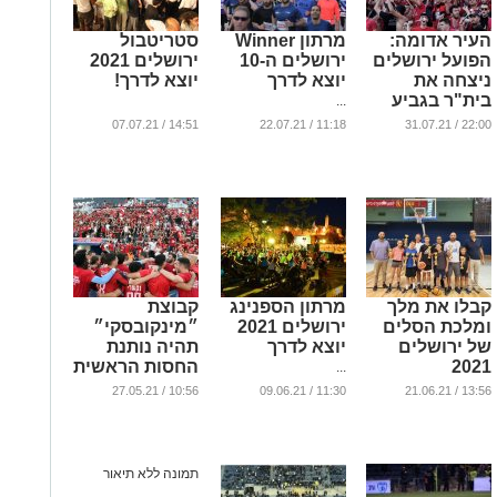
העיר אדומה:
מרתון Winner
סטריטבול
הפועל ירושלים
ירושלים ה-10
ירושלים 2021
ניצחה את
יוצא לדרך
יוצא לדרך!
בית"ר בגביע
...
הטוטו
14:51 / 07.07.21
11:18 / 22.07.21
22:00 / 31.07.21
...
קבלו את מלך
מרתון הספנינג
קבוצת
ומלכת הסלים
ירושלים 2021
״מינקובסקי״
של ירושלים
יוצא לדרך
תהיה נותנת
2021
החסות הראשית
...
של הפועל
...
10:56 / 27.05.21
11:30 / 09.06.21
13:56 / 21.06.21
ירושלים בליגת
העל בכדורגל
...