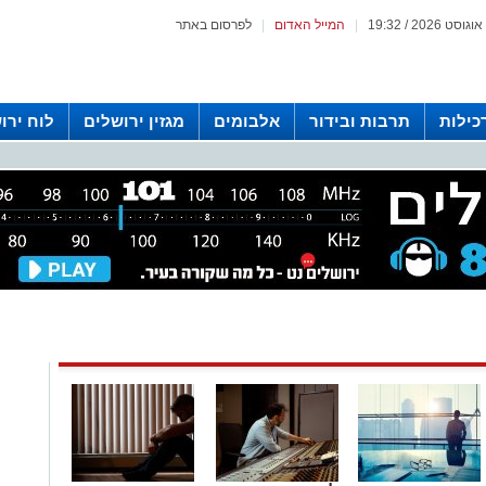
|
המייל האדום
|
לפרסום באתר
כילות
תרבות ובידור
אלבומים
מגזין ירושלים
לוח ירו
 רדיו ירושלים