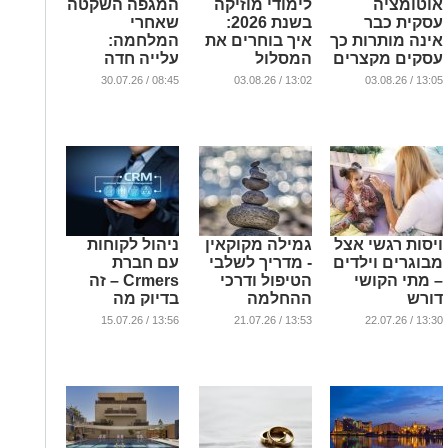
אוטומציה
לימודי מוזיקה
המגפה השקטה
עסקית כבר
בשנת 2026:
שאחרי
אינה מותרות כך
איך בוחרים את
המלחמה:
עסקים מקצרים
המסלול
עלייה חדה
תהליכים
המתאים
במספר הפניות
08:45 / 30.07.26
13:02 / 03.08.26
13:05 / 03.08.26
ומשפרים את
לקריירה
לקבלת טיפול
חוויית הלקוח
בתעשיית
בדיכאון
המוזיקה?
...
...
...
ויסות רגשי אצל
גמילה מקוקאין
ניהול לקוחות
מבוגרים וילדים
- מדריך לשלבי
עם חברת
– מתי הקושי
הטיפול ודרכי
Crmers – זה
דורש
ההחלמה
בדיוק מה
התייחסות?
שאתם צריכים
...
13:56 / 15.07.26
13:53 / 21.07.26
13:30 / 22.07.26
...
...