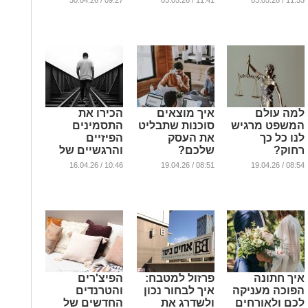
09:27 / 30.04.26
11:41 / 03.05.26
11:53 / 03.05.26
החברה
אמיתי
מדויק
...
...
...
למה עולם
איך מוצאים
הכירו את
המשפט מרגיש
סוכנות שתבליט
התסמינים
לנו כל כך
את העסק
הפיזיים
רחוק?
שלכם?
והרגשיים של
דכאון
...
...
10:46 / 16.04.26
08:51 / 19.04.26
08:54 / 19.04.26
...
איך חתונה
פרזול למטבח:
הפיצ'רים
הפוכה מעניקה
איך לבחור נכון
והטרנדים
לכם ולאורחים
ולשדרג את
החדשים של