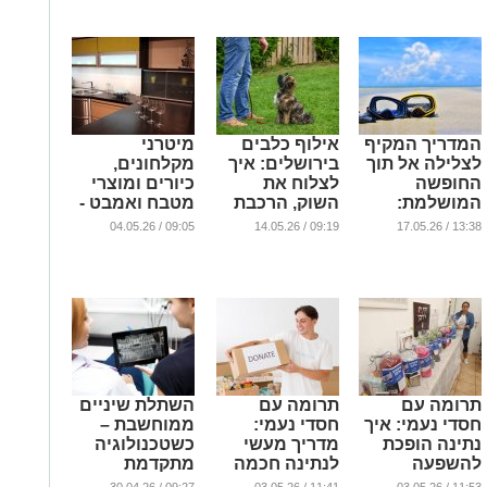
והסביבה
...
המדריך המקיף
אילוף כלבים
מיטרני
לצלילה אל תוך
בירושלים: איך
מקלחונים,
החופשה
לצלוח את
כיורים ומוצרי
המושלמת:
השוק, הרכבת
מטבח ואמבט -
מגילוי סודות
הקלה
הבחירה
09:05 / 04.05.26
09:19 / 14.05.26
13:38 / 17.05.26
השונית ועד
והסמטאות עם
המובילה
לחוויות שירגשו
כלב רגוע
לעיצוב הבית
את כל
...
...
המשפחה
...
תרומה עם
תרומה עם
השתלת שיניים
חסדי נעמי: איך
חסדי נעמי:
ממוחשבת –
נתינה הופכת
מדריך מעשי
כשטכנולוגיה
להשפעה
לנתינה חכמה
מתקדמת
אמיתית על
שמייצרת שינוי
פוגשת תכנון