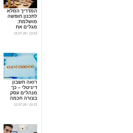
המדריך המלא
לתכנון חופשה
מושלמת:
מגלים את
העולם בלי
13:53 / 15.07.26
להתפשר על
המסורת
...
רואה חשבון
דיגיטלי – כך
מנהלים עסק
בצורה חכמה
...
10:21 / 12.07.26