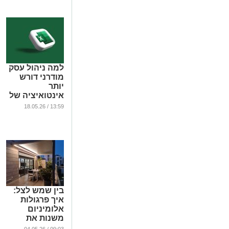
ואופטיקת לילה
מתקדמת
...
למה ניהול עסק
מודרני דורש
יותר
אינטואיציה של
אמן ופחות
13:59 / 18.05.26
טבלאות אקסל?
...
בין שמש לצל:
איך פרגולות
אלומיניום
משנות את
חוויית המגורים