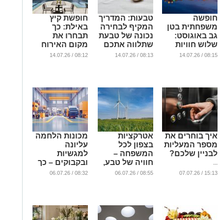
חופשה
טבעות: המדריך
חופשת קיץ
משפחתית בטן
המקיף לבחירה
באילת: כך
גב באוגוסט:
נכונה של טבעת
תבחרו את
שלוש חוויות
שתלווה אתכם
מקום האירוח
אירוח שונות
לאורך שנים
שיתאים באמת
08:12 / 14.07.26
08:13 / 14.07.26
08:15 / 14.07.26
באילת
למשפחה שלכם
...
...
...
איך בוחרים את
אטרקציות
מכונות הלחמה
מספר המעליות
בצפון לכל
עליונה
לבניין שלכם?
המשפחה –
למגשיות
חוויה של טבע,
ובקבוקים – כך
...
חדשנות ונופים
תבחרו את
08:32 / 06.07.26
08:55 / 06.07.26
15:13 / 07.07.26
בחוות הרוח
פתרון האריזה
בגלבוע
המתאים לקו
הייצור שלכם
...
...