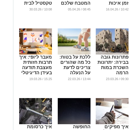
זמן איכות
המטבח שלכם
טקסטיל לבית
אמיתי
בצורה חכמה?
...
10:08 / 30.03.26
08:45 / 05.04.26
10:42 / 16.04.26
...
...
פתרונות גובה
ללכת על בטוח:
מעבר ליופי: איך
בבירה: יתרונות
כל מה שהורים
תרבות חזותית
השכרת במות
צריכים לדעת
מעצבת תודעה
הרמה
על הנעלה
בעידן הדיגיטלי
בירושלים
ראשונה לקיץ
...
15:25 / 19.03.26
13:44 / 22.03.26
09:30 / 23.03.26
...
...
איך מפיקים
החופשה
איך כרסומת