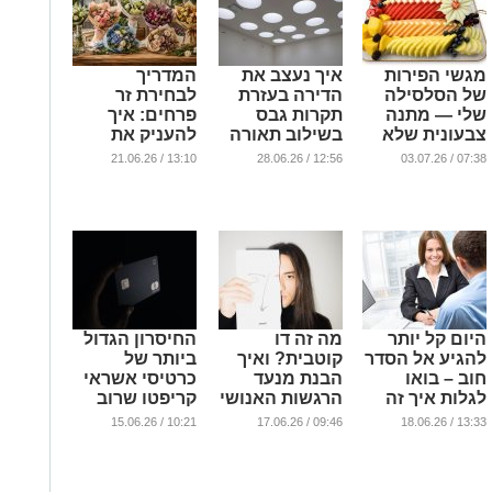
מגשי הפירות
איך נעצב את
המדריך
של הסלסילה
הדירה בעזרת
לבחירת זר
שלי — מתנה
תקרות גבס
פרחים: איך
צבעונית שלא
בשילוב תאורה
להעניק את
מרגישה רגילה
המתנה
...
13:10 / 21.06.26
12:56 / 28.06.26
07:38 / 03.07.26
המושלמת בכל
...
פעם מחדש
...
היום קל יותר
מה זה דו
החיסרון הגדול
להגיע אל הסדר
קוטבית? ואיך
ביותר של
חוב – בואו
הבנת מנעד
כרטיסי אשראי
לגלות איך זה
הרגשות האנושי
קריפטו שרוב
עובד
עוזרת לנו לבנות
המשתמשים
10:21 / 15.06.26
09:46 / 17.06.26
13:33 / 18.06.26
חברה מכילה
מגלים מאוחר
...
יותר
מדי
...
...