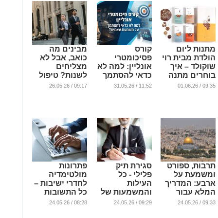
מתנות ליום
קורס
מבינים מה
הולדת מבית רוי
פסיכומטרי
כואב, אבל לא
שוקולד – איך
אונליין: למה לא
מצליחים
בוחרים מתנה
כדאי להסתמך
לשנות? טיפול
שמשאירה טעם
רק על משמעת
DBT בירושלים
09:17 / 26.05.26
11:52 / 31.05.26
09:35 / 01.06.26
טוב גם בלב?
עצמית?
מציע דרך
אחרת
...
...
...
תרבות, ספורט
סגירת תיק
פתרונות
ומשמעת על
פלילי - כל
מולטימדיה
ארבע: המדריך
העילות
לחדרי ישיבות –
המלא עבור
והמשמעות של
כל התשובות
אילוף כלבים
כל אחת מהן
לשאלות
08:28 / 24.05.26
09:29 / 24.05.26
09:33 / 24.05.26
בירושלים
...
...