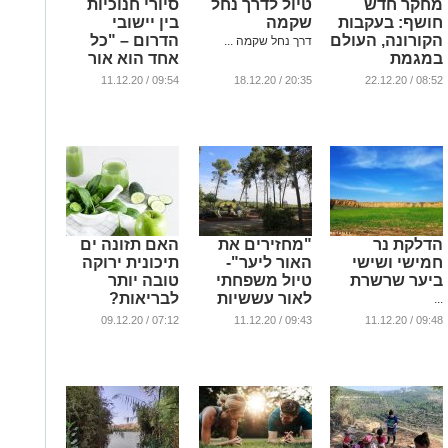
מחקר חדש
טיול לדרך נחל
סיורי חנוכיות
חושף: בעקבות
שקמה
בין יישובי
הקורונה, העולם
הדרום – "כל
דרך נחל שקמה ...
במגמת
אחד הוא אור
צמחונות
קטן וכולנו עם
09:54 / 11.12.20
20:35 / 18.12.20
08:52 / 22.12.20
איתן"
...
...
הדלקת נר
"מחזירים את
האם תזונה ים
חמישי ושישי
האור ליער"-
תיכונית ירוקה
ביער שרשרת
טיול משפחתי
טובה יותר
לאור עששיות
לבריאות?
...
...
...
07:12 / 09.12.20
09:43 / 11.12.20
09:48 / 11.12.20