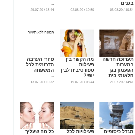
בגנים
...
הלאומיים
13:44 / 29.07.20
10:50 / 02.08.20
10:54 / 03.08.20
ברחבי הארץ
...
תערוכה חדשה
מה הקשר בין
סיורי הערבה
במערות
פעילות
הדרומית לכל
הפעמון בגן
ספורטיבית לבין
המשפחה
הלאומי בית
יופי?
...
גוברין - "צורות
...
10:32 / 13.07.20
08:44 / 19.07.20
14:41 / 21.07.20
אנוש"
...
מגדל כיסופים
פעילויות לכל
כל מה שעליך