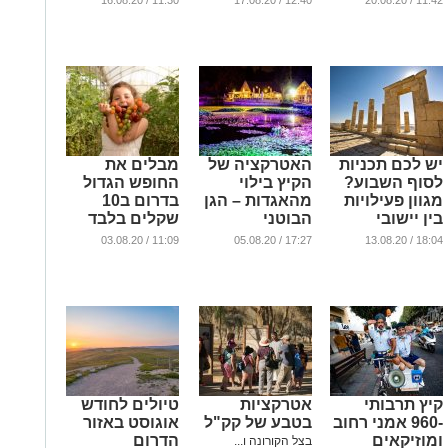
11:30 / 16.08.20
12:40 / 17.08.20
11:42 / 20.08.20
מערת המבוך
...
והמערה
הצידונית בגן
לאומי בית
גוברין
...
יש לכם תכניות
האטרקציה של
מבלים את
לסוף השבוע?
הקיץ בילוי
החופש הגדול
מגוון פעילויות
מהאגדות – הגן
בדרום ב10
בין יישובי
הבוטני
שקלים בלבד
הדרום
בירושלים
...
11:09 / 03.08.20
17:27 / 05.08.20
18:04 / 13.08.20
...
...
קיץ תרבותי
אטרקציות
טיולים לחודש
-960 אמני רחוב
בטבע של קק"ל
אוגוסט באזור
ומוזיקאים
הדרום
בצל הקורונה ו...