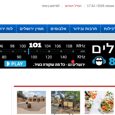
|
המייל האדום
|
לפרסום באתר
כילות
תרבות ובידור
אלבומים
מגזין ירושלים
לוח ירו
 רדיו ירושלים