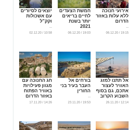
אירועי חנוכה
חמשת הצעדים
יוצאים לסיורים
ללא עלות באזור
לחיים בריאים
עם אשכולות
הדרום
יותר בשנת
וקק"ל
2021
...
...
...
10:58 / 02.12.20
19:03 / 06.12.20
19:15 / 06.12.20
אל תתנו למזג
בורחים אל
חג החנוכה עם
האוויר לעצור
העבר בעיר בני
מגוון פעילויות
אתכם, גם בסוף
החורין
באוויר הפתוח
השבוע הקרוב
באזור הדרום
...
נצלו את הזמן
...
14:26 / 17.11.20
19:53 / 23.11.20
12:14 / 26.11.20
כדי לצאת לטייל
...