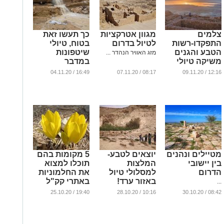
צלמים
מגוון אטרקציות
כך תעשו זאת
התפקדו-רשות
לטיול בדרום
בטוח, טיולי
הטבע והגנים
שיטפונות
מזג האוויר הנהדר ...
משיקה טיולי
במדבר
צילום במיוחד
...
16:49 / 04.11.20
08:17 / 07.11.20
12:16 / 09.11.20
עבורכם "טבע
זום אין"
...
מטיילים ונהנים
יוצאים לטבע-
5 מקומות בהם
בין יישובי
המלצות
תוכלו למצוא
הדרום
למסלולי טיול
את החלמוניות
באזור ערד!
באתרי קק"ל
...
...
...
19:40 / 25.10.20
10:16 / 28.10.20
08:42 / 30.10.20