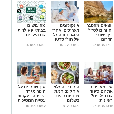
יוצאים מהסגר
אונקולוגים
מה עושים
וחוזרים לטייל
מעריכים: אחרי
בבית? פעילויות
בין יישובי
הסגר נחווה גל
עם הילדים
הדרום
של חולי סרטן
...
חדשים
...
13:07 / 05.10.20
19:10 / 15.10.20
17:07 / 22.10.20
...
איך מעבירים
המדריך המלא
איך שומרים על
את יום כיפור
איך לעבור את
העור מגרד
עם הילדים?
צום יום כיפור
ופריחה בעקבות
רעיונות
בשלום
עטיית המסיכות
לפעילויות בלי
...
...
10:02 / 18.09.20
13:20 / 21.09.20
13:19 / 27.09.20
לצאת מהבית!