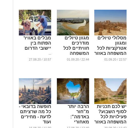
...
מסלולי טיולים
מגוון טיולים
מבלים באוויר
ומגוון
מודרכים
הפתוח בין
אטרקציות לכל
חוויתיים לכל
יישובי הדרום
המשפחה באזור
המשפחה
...
הדרום
באשדוד בחודש
10:57 / 27.08.20
22:44 / 01.09.20
22:57 / 01.09.20
ספטמבר
...
...
יש לכם תכניות
הרבה יותר
חופשה בדובאי -
לסוף השבוע?
מ"חור
כל מה שרציתם
פעילויות לכל
באדמה":
לדעת - מחירים
המשפחה באזור
מאחורי
ועוד
הדרום
הקלעים של
...