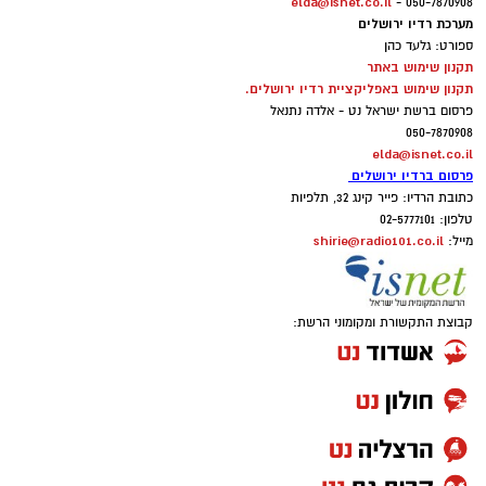
elda@isnet.co.il
050-7870908 -
מערכת רדיו ירושלים
ספורט: גלעד כהן
תקנון שימוש באתר
תקנון שימוש באפליקציית רדיו ירושלים.
פרסום ברשת ישראל נט - אלדה נתנאל
050-7870908
elda@isnet.co.il
פרסום ברדיו ירושלים
כתובת הרדיו: פייר קינג 32, תלפיות
טלפון: 02-5777101
shirie@radio101.co.il
מייל:
קבוצת התקשורת ומקומוני הרשת: