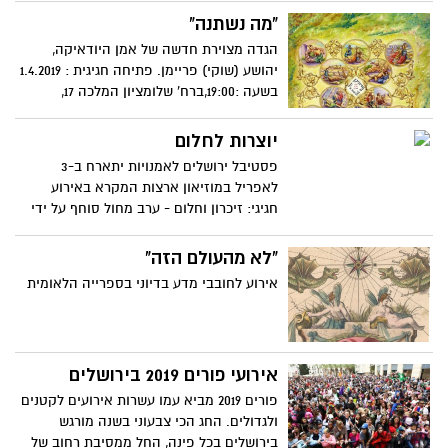
"מה נשתנה"
הגדה מצוירת חדשה של אמן היודאיקה,
יהושע (שוקי) פריימן. פתיחה חגיגית : 1.4.2019
בשעה :19:00,ברח' שלומציון המלכה 17,
ירושלים. אוצרת התערוכה: ד"ר זיוה גבע לוין
יוצרות לחלום
פסטיבל ירושלים לאמנויות יתארח ב-3
לאפריל במוזיאון ארצות המקרא באירוע
חגיגי: זיכרון וחלום - ערב מחול סוחף על ידי
ארבע יוצרות שיהפכו את מוזאון לבמה
אומנותית, עכשווית ומקורית
"לא מהעולם הזה"
אירוע לחובבי מדע בדיוני בספרייה הלאומית
אירועי פורים 2019 בירושלים
פורים 2019 מביא עמו עשרות אירועים לקטנים
ולגדולים. החג הכי צבעוני בשנה מורגש
בירושלים בכל פינה, החל ממסיבת רחוב של