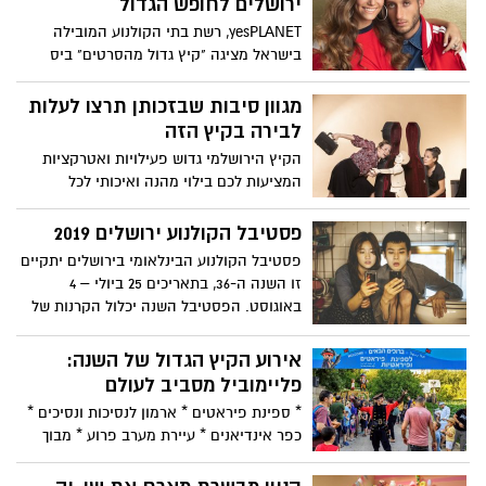
ירושלים לחופש הגדול
yesPLANET, רשת בתי הקולנוע המובילה
בישראל מציגה "קיץ גדול מהסרטים" ביס
פלאנט ירושלים עם הופעות של בן זיני וטיילור
ואנה זק – הכניסה חופשית!
מגוון סיבות שבזכותן תרצו לעלות
לבירה בקיץ הזה
הקיץ הירושלמי גדוש פעילויות ואטרקציות
המציעות לכם בילוי מהנה ואיכותי לכל
המשפחה ולכל הגילאים. אתם מוזמנים לנטוש
את המזגן לכמה שעות וגם את המסכים,
פסטיבל הקולנוע ירושלים 2019
לעלות לירושלים ליהנות מבריזה ולחוות בילוי
פסטיבל הקולנוע הבינלאומי בירושלים יתקיים
משפחתי כפי שלא עשיתם מזמן. רק אל
זו השנה ה-36, בתאריכים 25 ביולי – 4
תשכחו את הסוודר לשעות הערב..
באוגוסט. הפסטיבל השנה יכלול הקרנות של
למעלה מ- 200 סרטים מ-50 מדינות שונות
אירוע הקיץ הגדול של השנה:
פליימוביל מסביב לעולם
* ספינת פיראטים * ארמון לנסיכות ונסיכים *
כפר אינדיאנים * עיירת מערב פרוע * מבוך
פרחים * מבצר אבירים * חיפוש קואלות בין
העצים * כבאית אש * אמבולנס של מד"א *