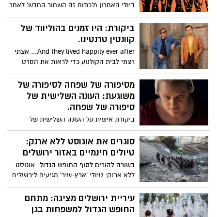
ביולי האחרון מ'כתום זה השחור החדש' לאחר
שבע עונות מרתקות. סדרת כלא הנשים של
נטפליקס, שפרצה לחיינו בשנת 2013 והייתה
ביקורת: היו זמנים בהוליווד של
בין המצליחות שנוצרו. לאחר תקופת אבל
קוונטין טרנטינו.
קצרה, הגיע הזמן לדבר על העונה השביעית
And they lived happily ever after… אצתי
של הסדרה עטורת הפרסים (ספוילרים
רצתי לבית הקולנוע כדי לראות את הסרט
מובטחים)
החדש של קוונטין טרנטינו 'היו זמנים
בהוליווד', בכיכובם של בראד פיט ולאונרדו
מסיפורה של שפחה לסיפורה של
דיקפריו ההורסים ת'בריאות.
משוגעת: העונה השלישית של
סיפורה של שפחה.
ביקורת אישית על העונה השלישית של
הסדרה מהמדוברות ביותר בעולם מאת -
ענבל B.A קולנוע וטלוויזיה.
סוגרים את אוגוסט ללא ארנק:
טיולים חינמיים באזור ירושלים
בשורה להורים לסוף החופש הגדול- אוגוסט
ללא ארנק: טיולי 'ארץ-שיר' מגיעים לירושלים
והסביבה ימי חמישי-שישי במהלך חודש
אוגוסט 15-16/8, 22-23/8, 29-30/8 פעילות
עיריית ירושלים מציגה: מתחם
חינם- ללא עלות
החופש הגדול למשפחות בגן