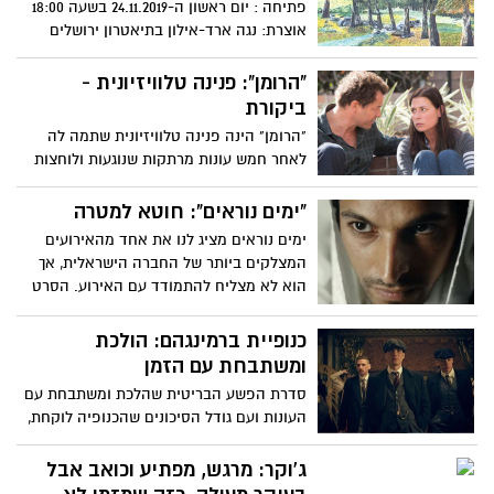
פתיחה : יום ראשון ה-24.11.2019 בשעה 18:00
אוצרת: נגה ארד-אילון בתיאטרון ירושלים
"הרומן": פנינה טלוויזיונית -
ביקורת
"הרומן" הינה פנינה טלוויזיונית שתמה לה
לאחר חמש עונות מרתקות שנוגעות ולוחצות
על נקודות רגישות. הסדרה מביאה עימה
חידוש וריענון לסדרות רבות שמשחקות עם
"ימים נוראים": חוטא למטרה
נקודות מבט ועלילה לא ליניארית, ומצליחה
ימים נוראים מציג לנו את אחד מהאירועים
לגרום לנו לערער על האמת ולחשוב, האם היא
המצלקים ביותר של החברה הישראלית, אך
בכלל רלוונטית? סדרה מומלצת מאוד. אל
הוא לא מצליח להתמודד עם האירוע. הסרט
חשש, ההמלצה נטולה ספוילרים
כמותחן פסיכולוגי לא מצליח לעמוד בציפיות
הז'אנר שלו והחיבור ליגאל עמיר וההגעה
כנופיית ברמינגהם: הולכת
להבנה שלו לא מתממשים בהתאם לציפיות
ומשתבחת עם הזמן
הרבות מהסרט שמתיימר להיכנס לראשו של
סדרת הפשע הבריטית שהלכת ומשתבחת עם
עמיר
העונות ועם גודל הסיכונים שהכנופיה לוקחת,
היא סדרה טובה שמסמנת ברשימת הצ'ק
ליסט כמה וכמה וויים חשובים, אבל מגזימה
ג'וקר: מרגש, מפתיע וכואב אבל
עם כמה וחוטאת במספר חטאים קטנים