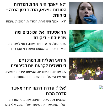
שקלים לכרטיס, ניתן טיפים שהוא העניק
"לא ייאמן" היא אחת הסדרות
בראיונות בישראל
הטובות שיצאו, מכה בבטן הרכה -
ביקורת
"לא ייאמן" היא אחת הסדרות הטובות שיצאו
בזמן האחרון. היא מטפלת בנושא מזעזע
שקרה במציאות בצורה טובה, מכבדת
אד אסטרה: אל הכוכבים ומה
ומדויקת. במהלכה אנחנו לא רק מזועזעים
שביניהם - ביקורת
מהמקרה הנורא של מארי אדלר, אלא גם
סרט החלל מדע-בדיוני שונה בנוף ז'אנר זה.
מעצמנו, ובנוסף למקרה הקשה שהיא מתארת
בראד פיט הוא האסטרונאוט רוי מקברייד
היא גם מצליחה להעביר סיפור בלשי מרתק
חסר הרגש, אשר מקלף את שכבות ליבו שכבה
ומעניין אודות תפיסת האנס הסדרתי.
אחר שכבה. אד אסטרה הוא סרט פחות
אירועי הסליחות המרכזיים
קלסטרופובי ומחניק מדומיו, אלא מתרכז יותר
בירושלים לקראת יום הכיפורים
בנבכי נפשו של גיבורו. סרט יפהפה, לא רק
לקראת יום הכיפורים, מקיימת עיריית ירושלים
בזכות פיט
שני אירועי סליחות מרכזיים בהשתתפות
זמרים ופייטנים בכל רחבי העיר. האירוע
הראשון יתקיים ביום ראשון 6.10.19 בגן
"אלי": סדרת דרמה יותר מאשר
מיטשל- אירוע סליחות ושירה חסידית,
סדרת מתח
והאירוע השני יתקיים ביום שני, 7.10.19 ברחבת
הענקית נטפליקס השיקה את מיני הסדרה
כיכר ספרא. שני האירועים פתוחים בחינם
"אלי" שמביאה את סיפורו של המרגל אלי כהן
לקהל הרחב