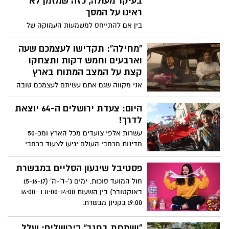
בעיקר מעולה, כזה שמזמן לא
ראינו על המסך
בין אם להתייחס למשמעות העמוקה של
הסרט כפי שהוא מציג, או בין להתייחס
לפרשנויות שמציגות נבל על מטורף, מדובר
"מחילה": תקדישו לעצמכם שעה
בסרט טוב. סרט לא קל אבל שמשאיר אותך
וארבעים וחמש דקות ותצחקו
בציפייה תמידית לעוד. הסרט כמו שאומרים
קצת על המצב המתוח בארץ
תפס אותי לא מוכנה פעמים רבות, אבל בסך
אני מקווה שגם אתם עשיתם לעצמכם טובה
הכל זה מה שאנחנו מחפשים בסרט - שירגש,
והלכתם לראות את הקומדיה החדשה של
יפתיע, יזעזע ולפעמים שיכאיב
הצמד חנן סביון וגיא עמיר. "מחילה" הוא סרט
היום: צעדת ירושלים ה-64 יוצאת
מצחיק ועם זאת נוגע ללב, המשלב בתוכו את
לדרך!
המצב המתוח שקיים בדרום הארץ. תראו איך
עשרות אלפי צועדים מכל הארץ ומכ-50
סרט אחד יכול לשלב בתוכו רובים, טילים,
מדינות מרחבי העולם יגיעו לצעוד ברחבי
רימוני רסס, רקדנית בלט מחוננת, חרדי,
העיר ירושלים במגוון מסלולים דרך שכונות
אזעקות, חדרי ממד, עבריין משוחרר, לק ג'ל
ואתרים מרכזיים, ייהנו מנופיה עוצרי הנשימה
פסטיבל שיגעון הסליים במבשרת
בצבע סגול וסוס שחור בשם רומיאו
ויקנחו בהפנינג ייחודי לכל המשפחה ללא
חול המועד סוכות. ימים ג'-ד'-ה' (15-16-17
תשלום
באוקטובר) בין השעות 11:00-14:00 ו 16:00-
19:00 בקניון מבשרת.
"ושמחת בחגך" בירושלים: שלל