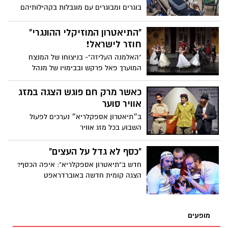
בוגרים ומבוגרים עם מוגבלות בקהילותיהם
במנהלים הקהילתיים השונים בעיר
"התיאטרון המוזיקלי ההונגרי"
חוזר לישראל!
"האלמנה העליזה"- בניצוחו של המנצח
המוערך פאל פרקש ובבימויו של מנהל
התיאטרון המוזיקלי ההונגרי בוז'ו ג'וזף (Bozsó
József)/ בליווי התזמורת הסימפונית חיפה
כאשר מרק חם פוגש הצגה במזג
אוויר סוער
ב״תיאטרון אספקלריא״ נערכים לפעול
השבוע בכל מזג אוויר
"כסף לא גדל על העצים"
חדש ב"תיאטרון אספקלריא": איפה הכסף?
הצגה קומית חדשה באוברדראפט
מופעים