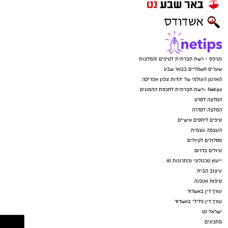
נטיפס - רשת חברתית לטיפים והמלצות
שערים חשמליים בבאר שבע
הארגון העולמי של יהדות צפון אפריקה
Netips -רשת חברתית לחכמת ההמונים
המלצה לסרט
המלצה לסדרה
טיפים ליחסים אישיים
העצמה עצמית
מסלולים לטיולים
טיולים בדרום
ייעוץ טכנולוגי ופתרונות AI
עיצוב הבית
טיפוח ואופנה
עורך דין באשדוד
עורך דין פלילי באשדוד
ישראל נט
מתכונים