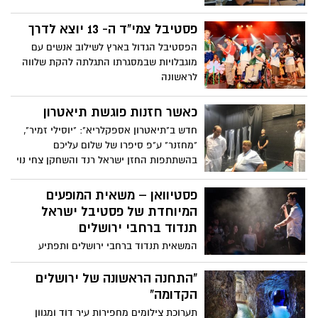
פסטיבל צמי"ד ה- 13 יוצא לדרך
הפסטיבל הגדול בארץ לשילוב אנשים עם
מוגבלויות שבמסגרתו התגלתה להקת שלווה
לראשונה
כאשר חזנות פוגשת תיאטרון
חדש ב"תיאטרון אספקלריא": "יוסילי זמיר",
"מחזנר" ע"פ סיפרו של שלום עליכם
בהשתתפות החזן ישראל רנד והשחקן צחי נוי
פסטיוואן – משאית המופעים
המיוחדת של פסטיבל ישראל
תנדוד ברחבי ירושלים
המשאית תנדוד ברחבי ירושלים ותפתיע
במופעים ללא תשלום: מופעי היפ הופ, ספוקן
וורד ורוק חוצה תרבויות
‏"התחנה הראשונה של ירושלים
הקדומה"
תערוכת צילומים מחפירות עיר דוד ומגוון