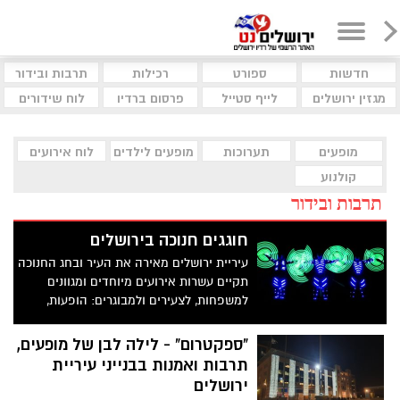
חדשות
ספורט
רכילות
תרבות ובידור
מגזין ירושלים
לייף סטייל
פרסום ברדיו
לוח שידורים
מופעים
תערוכות
מופעים לילדים
לוח אירועים
קולנוע
תרבות ובידור
חוגגים חנוכה בירושלים
עיריית ירושלים מאירה את העיר ובחג החנוכה
תקיים עשרות אירועים מיוחדים ומגוונים
למשפחות, לצעירים ולמבוגרים: הופעות,
פסטיבלים, הצגות, סדנאות, מופעי אש, אירועי
הדלקת נרות, מסיבות חנוכה ועוד הפתעות.
"ספקטרום" - לילה לבן של מופעים,
תרבות ואמנות בבנייני עיריית
ירושלים