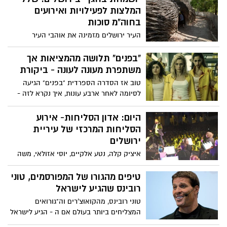
המלצות לפעילויות ואירועים
בחוה"מ סוכות
העיר ירושלים מזמינה את אוהבי העיר
ואורחיה, קטנים וגדולים למגוון פעילויות
באתרי העיר. רוצים לדעת מה הכי שווה?
"בפנים" תלושה מהמציאות אך
ריכזנו במיוחד בשבילכם מגוון המלצות
משתפרת מעונה לעונה - ביקורת
ואירועים!
טוב אז הסדרה הספרדית "בפנים" הגיעה
לסיומה לאחר ארבע עונות, איך נקרא לזה -
"מאתגרות במיוחד". כל עונה הביאה איתה
משהו אחר שתלוש מהמציאות בצורה
היום: אדון הסליחות- אירוע
קיצונית. עם התקדמות העונות, הסדרה
הסליחות המרכזי של עיריית
מקבלת צורה קצת יותר אמינה, אולי בזכות
ירושלים
שמונת החודשים בהם מקארנה פריירו נמצאת
איציק קלה, נטע אלקיים, יוסי אזולאי, משה
לשמחתי הרבה בקומה
גיאת, ספיר סבן, נרקיס, מתי סרי. יום שני, ח'
תשרי (7.10.2019) בשעה 20:30 בכיכר ספרא.
טיפים מהגורו של המפורסמים, טוני
הכניסה ללא תשלום
רובינס שהגיע לישראל
טוני רובינס, מהקואוצ'רים וה"גורואים
המצליחים ביותר בעולם אם ה - הגיע לישראל
ולמי שלא יכול להרשות לעצמו לשלם אלפי