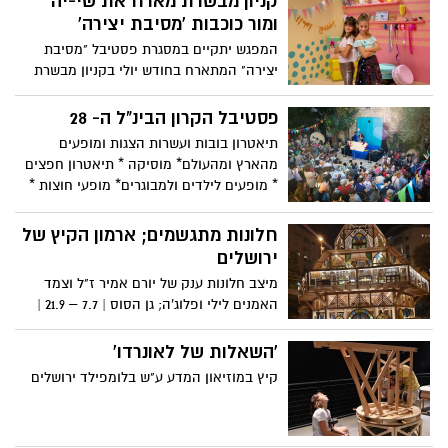
קניון מבשרת מארח את שי-יה
דמויות ענק * מסלול אתגרי בסגנון נינג'ה
ומור כוכבות 'מסיבת יצירה'
בטבע * משחקיה ממוזגת עם 10,000 חלקי
המפגש יתקיים במסגרת פסטיבל "מסיבת
פליימוביל * פעילויות טבע וצמחים ושלל
יצירה" המתארח בחודש יולי בקניון מבשרת
הפעלות נוספות ברוח הפליימוביל והגן
המארח כל שבוע בחופשת קיץ פסטיבל
הבוטני. 21 ביולי ועד סוף אוגוסט 2019. הגן
מדליק וייחודי אחר
פסטיבל הקרון הבינ"ל ה- 28
הבוטני האוניברסיטאי גבעת רם ירושלים
תיאטרון בובות ועשרות הצגות ומופעים
מהארץ ומהעולם* מוסיקה * תיאטרון חפצים
* מופעים לילדים ולמבוגרים* מופעי חוצות *
ועוד שלל הפתעות בפסטיבל השנה ראשון עד
חמישי 18-22 באוגוסט 2019
חלונות מתגשמים; ארמון הקיץ של
ירושלים
מיצב חלונות ענק של יורם אמיר ז"ל וצמד
האמנים לילי ופלוג'ה; גן הסוס | 7.7 – 21.9 |
כניסה חופשית 550 חלונות מכל רחבי
ירושלים, בשלל צורות ומכל התקופות, הפכו
'השאלות של לאונרדו'
ליצירת אמנות מרהיבה ולמגדל מפואר שהוצב
קיץ במוזיאון המדע ע"ש בלומפילד ירושלים
בימים אלו בגן הסוס בירושלים