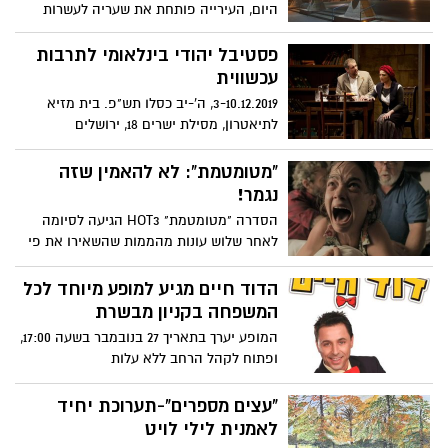
היום, העירייה פותחת את שעריה לעשרות
מופעים, סדנאות ומסיבות במיקומים
מפתיעים ומוכיחה שאפשר להפוך בעזרת
פסטיבל יהודי בינלאומי לתרבות
יצירתיות ותמיכה באמנות את אגף הארנונה
עכשווית
לזירת תרבות, את המועצה לאולם קונצרטים
3-10.12.2019, ה'-יב כסלו תש"פ. בית מזיא
ואת החמ"ל העירוני למתחם מסיבות ענק
לתיאטרון, מסילת ישרים 18, ירושלים
"מטומטמת": לא להאמין שזה
נגמר!
הסדרה "מטומטמת" HOT3 הגיעה לסיומה
לאחר שלוש עונות מהממות שהשאירו את פי
פעור ואת ליבי מכווץ בכל פרק מחדש. סדרה
שהטמיעה בלקסיקון היומי של כולנו כמה
הדוד חיים מגיע למופע מיוחד לכל
וכמה קללות שיהיה קשה לשטוף בסבון ובמים
המשפחה בקניון מבשרת
כשבראש ובראשונה היא כמובן "מטומטמת".
המופע יערך בתאריך 27 בנובמבר בשעה 17:00,
אני לטובת כל אלה מאיתנו שלא ראו (לא ברור
ופתוח לקהל הרחב ללא עלות
לי למה) ולכן ההמלצה נטולת ספוילרים
"עצים מספרים"-תערוכת יחיד
לאמנית לילי לויט