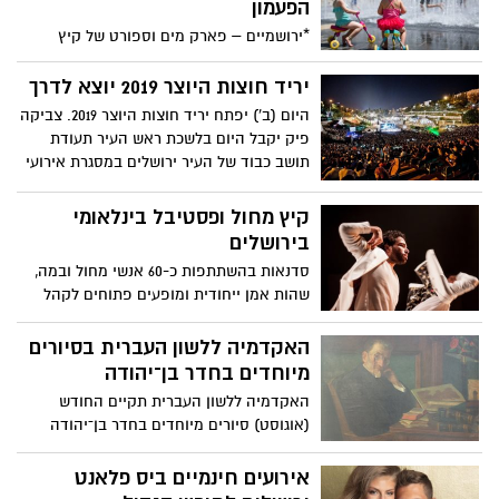
הפעמון
*ירושמיים – פארק מים וספורט של קיץ
2019*מתחם אחה"צ למשפחות -יצירה, ספורט,
סדנאות מוזיקה, הצגות ילדים ועוד..*מירוץ
יריד חוצות היוצר 2019 יוצא לדרך
משפחות באווירה קיצית* 18-29 לאוגוסט
היום (ב') יפתח יריד חוצות היוצר 2019. צביקה
בימים א-ה.
פיק יקבל היום בלשכת ראש העיר תעודת
תושב כבוד של העיר ירושלים במסגרת אירועי
פתיחת הפסטיבל
קיץ מחול ופסטיבל בינלאומי
בירושלים
סדנאות בהשתתפות כ-60 אנשי מחול ובמה,
שהות אמן ייחודית ומופעים פתוחים לקהל
הרחב בחוצות העיר ובאולמות. אירועים
מרכזיים: 13-15 באוגוסט. הכניסה חינם!
האקדמיה ללשון העברית בסיורים
מיוחדים בחדר בן־יהודה
האקדמיה ללשון העברית תקיים החודש
(אוגוסט) סיורים מיוחדים בחדר בן־יהודה
לילדים, לבני נוער ולמבוגרים
אירועים חינמיים ביס פלאנט