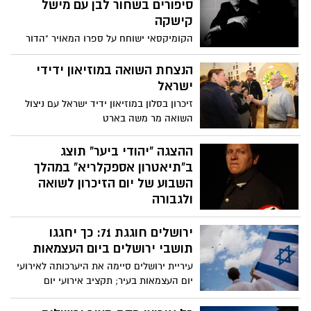
סיפורים בשחור לבן עם מישל
קישקה
הקומיקסאי ישוחח על ספרו המאויר "הדור
השני - דברים שלא סיפרתי לאבא" עם הבמאי
גדי אייזן, מנחה – המשורר ויוצר הקולנוע
הנצחת השואה במוזיאון ידידי
עמיחי חסון יום רביעי 01.05.19 ערב יום
ישראל
השואה, שעה 19:30 אודיטוריום מרכז תרבות
זיכרון בסלון במוזיאון ידיד ישראל עם ניצול
משכנות שאננים, ירושלים הכניסה חופשית
השואה מר משה בארט
בהרשמה מראש
ההצגה "יהודי ביער" תוצג
ב"תיאטרון אספקלריא" במהלך
השבוע של יום הזיכרון לשואה
ולגבורה
לקראת יום הזיכרון לשואה ולגבורה, "תיאטרון
ירושלים חוגגת 71: כך יחגגו
אספקלריא" מעלה את ההצגה "יהודי ביער",
עיבוד לפואמה מאת המשורר אורי צבי
תושבי ירושלים ביום העצמאות
גרינברג, ההצגה תוצג מספר פעמים במהלך
עיריית ירושלים סיימה את היערכותה לאירועי
השבוע של יום הזיכרון לשואה ולגבורה
יום העצמאות בעיר; תקציב אירועי יום
העצמאות בבירה גדלו ב- 700 אלש"ח נוספים
והתקציב יעמוד ע"ס 1.5 מלש"ח. המודל בו