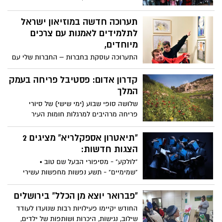
רדיו ירושלים, תהלוכת העדלאידע הססגונית
ועד לפעילויות לפורים המתקיימות כמעט בכל
תערוכה חדשה במוזיאון ישראל
אזור בעיר. העיר ירושלים מציעה אין ספור
לתלמידים לאמנות עם צרכים
אירועי פורים, אטרקציות מיוחדות, וכמובן איך
מיוחדים,
לא- גם מסיבות פורים לגדולים
התערוכה עוסקת בחברות – החברות שלי עם
עצמי, מי אני, החברות שלי עם האחר, הקשר
בין חברי הקבוצה
קדרון אדום: פסטיבל פריחה בעמק
המלך
שלושה סופי שבוע (ימי שישי) של סיורי
פריחה מרהיבים למרגלות חומות העיר
העתיקה ‏בעמק המלך שליד עיר דוד- ללא
עלות
"תיאטרון אספקלריא" מציגים 2
הצגות חדשות:
"לולקע" - מסיפורי הבעל שם טוב •
"שמימיים" - תשע נפשות מחפשות עשירי
למניין
"פברואר יוצא מן הכלל" בירושלים
החודש יקיימו פעילויות רבות שנועדו לעודד
שילוב, נגישות, היכרות ושותפות של ילדים,