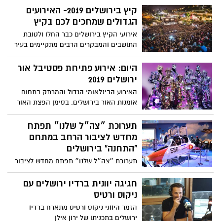
קיץ בירושלים 2019- האירועים
הגדולים שמחכים לכם בקיץ
אירועי הקיץ בירושלים כבר החלו ולטובת
התושבים והמבקרים הרבים מתקיימים בעיר
אירועים רבים ומיוחדים במוקדי הבילוי,
בשכונות, במרכז העיר, בעיר העתיקה,
היום: אירוע פתיחת פסטיבל אור
למרגלות החומות ובכל רחבי העיר. במהלך כל
ירושלים 2019
החופש הגדול יתקיימו אירועים ופעילויות
האירוע הבינלאומי הגדול והמרתק בתחום
בשכונות הנותנים מענה למשפחות ולבני נוער
אומנות האור בירושלים. בסימן הפצת האור
ובמוסדות התרבות יתקיימו עשרות פסטיבלים,
וחיבור בין אנשים, יציג יצירות אומנות
אירועים ואטרקציות ייחודיות
וטכנולוגיות חדשות שהתפתחו בשנה
תערוכת ״צה״ל שלנו״ תפתח
האחרונה. השנה נרשם מספר שיא של אומני
מחדש לציבור הרחב במתחם
אור בינלאומיים מהעולם: הודו, ארה"ב, ברזיל,
"התחנה" בירושלים
ניו זילנד, סרביה ועוד, לצד שישה VJ מהטובים
תערוכת ״צה״ל שלנו״ תפתח מחדש לציבור
בעולם. הכניסה ללא תשלום
הרחב במתחם "התחנה" בירושלים החל מה-
26 ביוני 2019, כ"ג בסיון התשע"ט, ללא עלות
חגיגה יוונית ברדיו ירושלים עם
ובהרשמה מראש, לאחר שבפעם הקודמת
ניקוס ורטיס
אזלו כ-100,000 כרטיסי הכניסה תוך זמן קצר
הזמר היווני ניקוס ורטיס מתארח ברדיו
ירושלים בתכניתו של ירון אילן