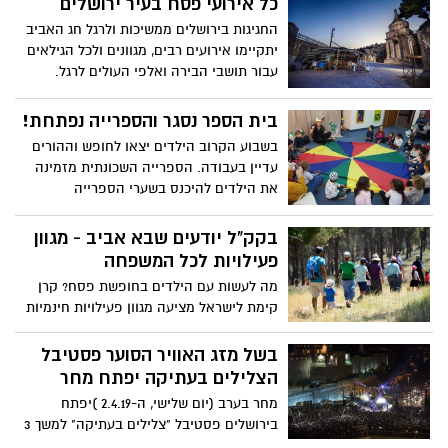
כל אירועי פסח בעיר ירושלים
תעבוד העירייה הוא אותו מודל עבודה בו
החגיגות בירושלים ממשיכות ולרגל חג האביב
השתמשו בפורים האחרון והגדול ביותר שהיה
יתקיימו אירועים רבים, מגוונים ולכל הגילאים
בבירה
עבור תושבי הבירה ואלפי העולים לרגל.
במהלך חופשת הילדים בימי החופשה ועד
לליל הסדר תפתח העירייה בפני המשפחות
בית הספר נסגר והספרייה נפתחת!
הצעירות את הספריות עם עשרות פעילויות
בשבוע הקרוב הילדים יצאו לחופש וההורים
ללא תשלום בניהן: שעות סיפור, הצגות
עדיין בעבודה. הספרייה השכונתית מזמינה
סדנאות יצירה, סרטים ועוד פעילויות
את הילדים להיכנס בשערי הספרייה
המותאמות לילדים בגילאים השונים רצ"ב
המתחדשת וליהנות מספרים איכותיים,
מסמך עם פירוט כלל האירועים
פעילויות חינמיות מהנות של שעות סיפור,
בקק"ל יודעים שבא אביב - מגוון
תיאטרון בובות, סדנאות קומיקס, פסטיבל
פעילויות לכל המשפחה
סרטים ועוד
מה לעשות עם הילדים בחופשת פסח? קרן
קימת לישראל מציעה מגוון פעילויות חינמיות
לילדים (והוריהם) בפריסה ארצית במיוחד
לחג האביב ולמזג האוויר הנעים, המתאים
בשל מזג האוויר הסוער פסטיבל
לטיולים ברחבי הארץ שצפוי בחול המועד
הצלילים בעתיקה יפתח מחר
פסח
מחר בערב (יום שלישי, ה-2.4.19 )יפתח
בירושלים פסטיבל "צלילים בעתיקה" למשך 3
ימים. הכניסה – ללא תשלום לקהל הרחב