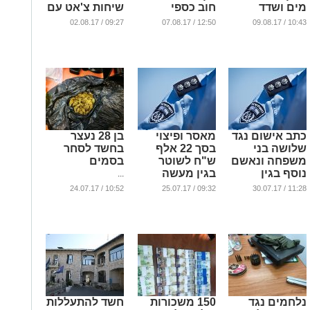
מים ושדד
חוב כספי
שיחות צ'אט עם
תכשיטים בשווי
קטינות
...
09:27 / 02.08.17
12:50 / 07.08.17
10:43 / 09.08.17
אלפי שקלים
...
...
כתב אישום נגד
מאסר ופיצוי
בן 28 נעצר
שלושה בני
בסך 22 אלף
בחשד לסחר
משפחה ונאשם
ש"ח לשוטר
בסמים
נוסף בגין
בגין מעשה
...
סרסרות לזנות
מגונה
10:52 / 24.07.17
09:32 / 25.07.17
11:28 / 30.07.17
במתלוננת
...
במהלך בדיקת
רשיונות
בירושלים
...
נלחמים נגד
150 משכורות
חשד להתעללות