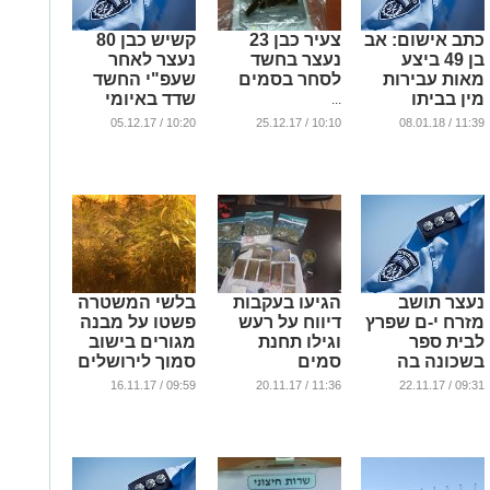
כתב אישום: אב
צעיר כבן 23
קשיש כבן 80
בן 49 ביצע
נעצר בחשד
נעצר לאחר
מאות עבירות
לסחר בסמים
שעפ"י החשד
מין בביתו
שדד באיומי
...
במשך שנים
סכין מכרה שלו
10:20 / 05.12.17
10:10 / 25.12.17
11:39 / 08.01.18
בת 77
...
...
נעצר תושב
הגיעו בעקבות
בלשי המשטרה
מזרח י-ם שפרץ
דיווח על רעש
פשטו על מבנה
לבית ספר
וגילו תחנת
מגורים בישוב
בשכונה בה
סמים
סמוך לירושלים
מתגורר
אשר שימש
...
09:59 / 16.11.17
11:36 / 20.11.17
09:31 / 22.11.17
כמעבדה לגידול
...
והפצת סמים
...