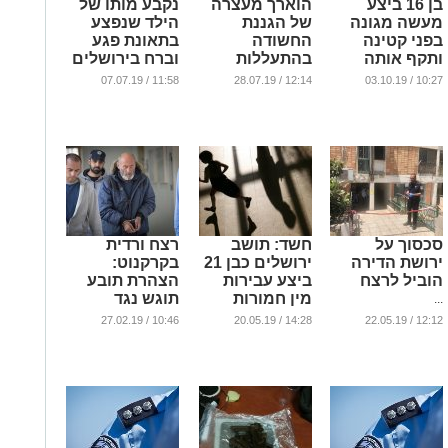
בן 16 ביצע
הוארך מעצרה
נקבע מותו של
מעשה מגונה
של הגננת
הילד שנפצע
בפני קטינה
החשודה
בתאונת פגע
ותקף אותה
בהתעללות
וברח בירושלים
בפעוטון בגילה
...
...
11:58 / 07.07.19
12:14 / 28.07.19
10:27 / 03.10.19
...
סכסוך על
חשד: תושב
רצח ורדית
ירושת הדירה
ירושלים כבן 21
בקרקנוט:
הוביל לרצח
ביצע עבירות
הצהרת תובע
מין חמורות
תוגש נגד
...
בקטינות בגילאי
החשוד בביצוע
10:46 / 27.02.19
14:28 / 20.05.19
12:12 / 22.05.19
12-15
המעשה
...
...