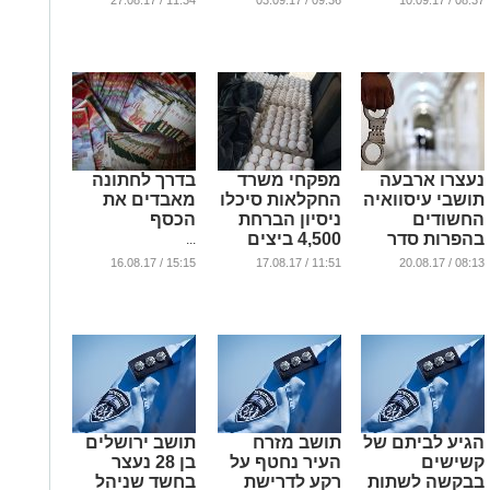
11:34 / 27.08.17
09:36 / 03.09.17
08:37 / 10.09.17
בעליהם זומנו
...
לשימוע
...
נעצרו ארבעה
מפקחי משרד
בדרך לחתונה
תושבי עיסוואיה
החקלאות סיכלו
מאבדים את
החשודים
ניסיון הברחת
הכסף
בהפרות סדר
4,500 ביצים
...
במחסום
...
15:15 / 16.08.17
11:51 / 17.08.17
08:13 / 20.08.17
בירושלים
...
הגיע לביתם של
תושב מזרח
תושב ירושלים
קשישים
העיר נחטף על
בן 28 נעצר
בבקשה לשתות
רקע לדרישת
בחשד שניהל