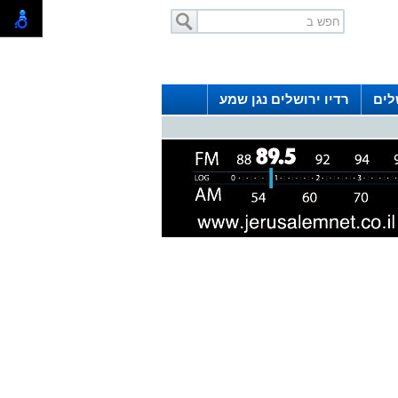
לים
רדיו ירושלים נגן שמע