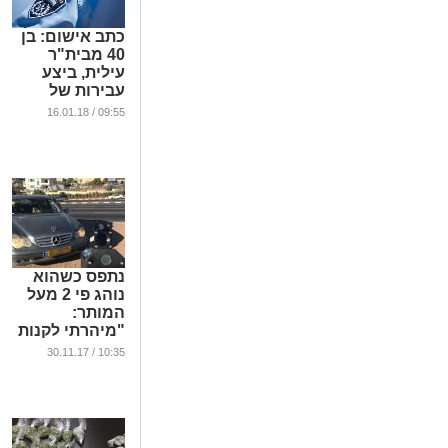
כתב אישום: בן
40 מבית"ר
עילית, ביצע
עבירות של
מעשי סדום,
09:55 / 16.01.18
אינוס ומעשים
מגונים בשתי
קטינות
...
נתפס כשהוא
נוהג פי 2 מעל
המותר:
"מיהרתי לקנות
ממתקים
10:35 / 30.11.17
וסוכריות לחג
...