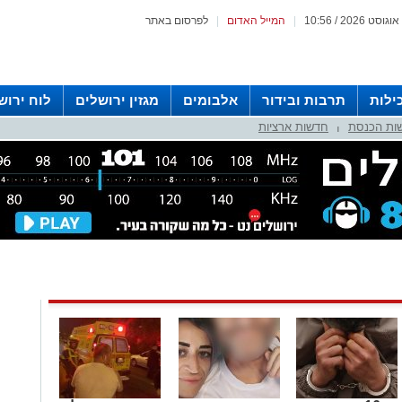
|
המייל האדום
|
לפרסום באתר
ילות
תרבות ובידור
אלבומים
מגזין ירושלים
לוח ירוש
ות הכנסת
חדשות ארציות
 רדיו ירושלים
|