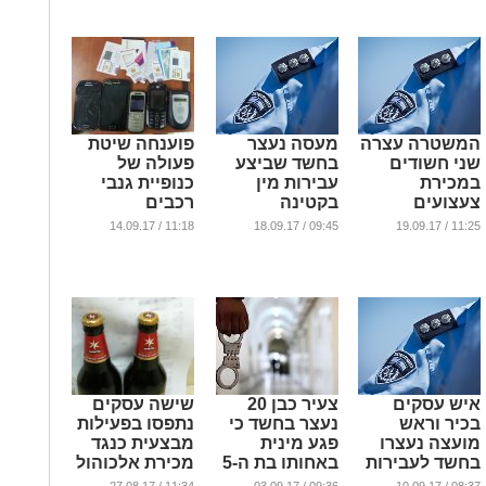
...
המשטרה עצרה
מעסה נעצר
פוענחה שיטת
שני חשודים
בחשד שביצע
פעולה של
במכירת
עבירות מין
כנופיית גנבי
צעצועים
בקטינה
רכבים
מסוכנים
בירושלים
...
11:18 / 14.09.17
09:45 / 18.09.17
11:25 / 19.09.17
...
...
איש עסקים
צעיר כבן 20
שישה עסקים
בכיר וראש
נעצר בחשד כי
נתפסו בפעילות
מועצה נעצרו
פגע מינית
מבצעית כנגד
בחשד לעבירות
באחותו בת ה-5
מכירת אלכוהול
מרמה
לקטינים :
...