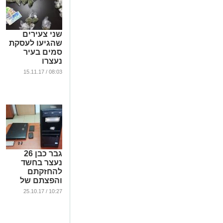
שני צעירים
שהגיעו לעסקת
סמים בעיר
נעצרו
...
08:03 / 15.11.17
גבר כבן 26
נעצר בחשד
להחזקתם
והפצתם של
חומרי תועבה
10:27 / 25.10.17
...