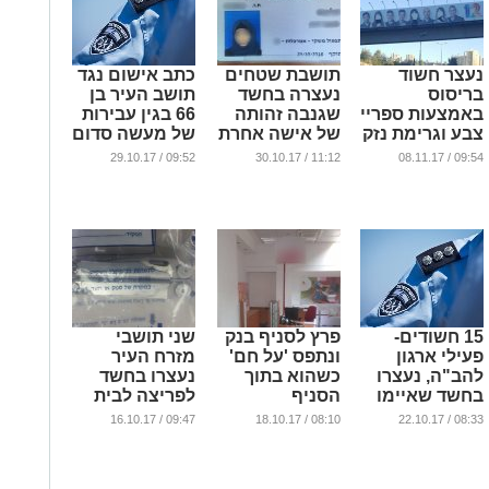
נעצר חשוד
תושבת שטחים
כתב אישום נגד
בריסוס
נעצרה בחשד
תושב העיר בן
באמצעות ספריי
שגנבה זהותה
66 בגין עבירות
צבע וגרימת נזק
של אישה אחרת
של מעשה סדום
לשלטי חוצות
ומעשים מגונים
...
09:52 / 29.10.17
11:12 / 30.10.17
09:54 / 08.11.17
בהם תמונות
...
של נשים
...
15 חשודים-
פרץ לסניף בנק
שני תושבי
פעילי ארגון
ונתפס 'על חם'
מזרח העיר
להב"ה, נעצרו
כשהוא בתוך
נעצרו בחשד
בחשד שאיימו
הסניף
לפריצה לבית
על ערבים
עסק
...
09:47 / 16.10.17
08:10 / 18.10.17
08:33 / 22.10.17
...
...