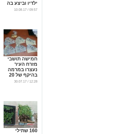
ילדיו וביצע בה
מעשים מגונים
09:57 / 10.08.17
...
חמישה תושבי
מזרח העיר
נעצרו במרמה
בהיקף של 20
מיליון דולר
12:28 / 30.07.17
...
160 שתילי