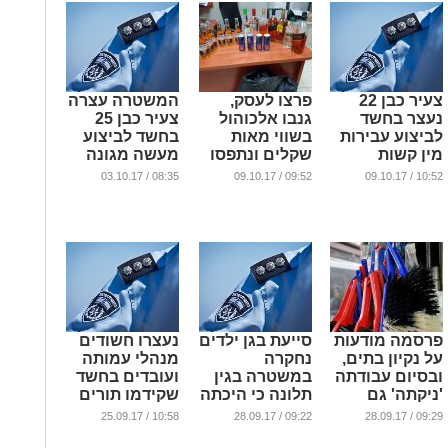
צעיר כבן 22
פרצו לעסק,
המשטרה עצרה
נעצר בחשד
גנבו אלכוהול
צעיר כבן 25
לביצוע עבירות
בשווי מאות
בחשד לביצוע
מין קשות
שקלים ונתפסו
מעשה מגונה
בקטינה כבת 13
'על חם'
בקטינה
08:35 / 03.10.17
09:52 / 09.10.17
10:52 / 09.10.17
...
...
...
פרסמה מודעות
סייעת בגן ילדים
נעצרו חשודים
על נקיון בתים,
נחקרה
מנהלי עמותה
ובסיום עבודתה
במשטרה בגין
ועובדים בחשד
'ניקתה' גם
תלונה כי היכתה
שקידמו תורים
חפצים יקרי ערך
ילדה כבת 4
להשתלות
10:58 / 25.09.17
09:22 / 28.09.17
09:29 / 28.09.17
תמורת כסף
...
...