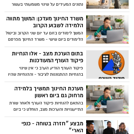
עבור אותם הורים, מסגרת לילדים אינה רק
נתונים המעידים על שינוי משמעותי בעשור
פתרון לוגיסטי, אלא צורך חיוני המאפשר את
האחרון: שיעור הנשים בתפקידי לחימה גדל
המשך פעילותם ואת כוח העמידה של החברה
פי שלושה, כ-20% ממערך הלחימה מורכב
משרד החינוך מעדכן: המשך מתווה
בתקופת מלחמה.
מנשים וכ-90% מהתפקידים בצבא פתוחים
הלמידה לשבוע הקרוב
בפניהן. גם במבצע “שאגת הארי” הן
המשך לימודים בזום עד יום שני הקרוב וביטול
משתתפות בחזיתות רבות – באוויר, בים,
הלימודים ביום שישי - משרד החינוך מפרסם
במודיעין ובמערך המילואים
את מתווה למידה לשבוע הקרוב, שאמור
להתעדכן שוב ביום שני השבוע
בתום הערכת מצב - אלו הנחיות
פיקוד העורף המעודכנות
פיקוד העורף הודיע הערב כי אין שינוי
בהנחיות ההתגוננות לציבור - וההנחיות שהיו
תקפות עד מוצ״ש יימשכו
מערכת החינוך תמשיך בלמידה
מרחוק גם ביום ראשון
בהתאם להנחיות פיקוד העורף ולאחר שורת
התייעצויות והערכות מצב, הוחלט כי ביום
ראשון (8.3) תמשיך מערכת החינוך לפעול
במתכונת של למידה מרחוק בכל מוסדות
מבצע ״חזרה בטוחה - כנפי
החינוך.
הארי״