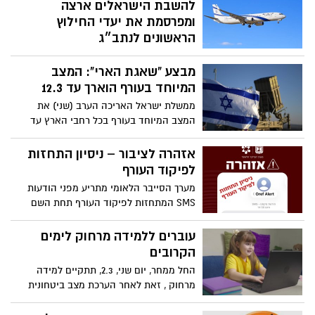
מפרסמים מדריך מצולם ב־8 תמונות עם כלים
להשבת הישראלים ארצה
פשוטים וברורים להורים – לשמירה על
ומפרסמת את יעדי החילוץ
ביטחון, חוסן ושלווה גם בזמן חירום
הראשונים לנתב״ג
בכפוף לאישור המדינה וגופי הביטחון, תיבחן
מבצע "שאגת הארי": המצב
הפעלת טיסות במטוסי KlasJet מיעדים
קרובים באירופה, לטאבה או לעקבה עבור
המיוחד בעורף הוארך עד 12.3
לקוחות אל על וסאן דור אל על מודיעה על
ממשלת ישראל האריכה הערב (שני) את
תחילת ההיערכות למבצע החילוץ שיחל ברגע
המצב המיוחד בעורף בכל רחבי הארץ עד
שנתב״ג ייפתח לפעילות
ל-12 במרץ 2026, במסגרת מבצע "שאגת הארי"
והמערכה המתנהלת מול איראן. ההחלטה
אזהרה לציבור – ניסיון התחזות
התקבלה בתום הערכת מצב, וכוללת המשך
לפיקוד העורף
סגירת מוסדות החינוך והטלת מגבלות על
מערך הסייבר הלאומי מתריע מפני הודעות
פעילות מקומות העבודה.
SMS המתחזות לפיקוד העורף תחת השם
“Oref Alert” המכילות בקשה לעדכן לגרסה
חדשה של האפליקציה באמצעות קישור
עוברים ללמידה מרחוק לימים
מצורף
הקרובים
החל ממחר, יום שני, 2.3, תתקיים למידה
מרחוק , זאת לאחר הערכת מצב ביטחונית
שנערכה בהובלת שר החינוך ומנכ"ל משרד
החינוך, ובהתאם להנחיות פיקוד העורף