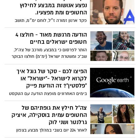
שיעזרו להימנע ממקרים כאלה, ומה הכי חשוב
נפצע אנושות במבצע לחילוץ
לעשות אם זה בכל זאת קורה.
החטופים ומת מפצעיו.
פקד ארנון זמורה ז״ל, לוחם ימ״מ, תושב
שדה דוד מועצה אזורית לכיש נשוי ואב
לשניים, נפצע אנושות במבצע לחילוץ
הודעה מרגשת מאוד - חולצו 4
החטופים ומת מפצעיו. ארנון היה מפקד הכוח
חטופים ישראלים בחיים
הפורץ בחילוץ החטופים ולכן לקח סיכון
הותר לפרסום כי במבצע מורכב של צה"ל,
ושילם בחייו. ב7 באוקטובר הוא יצא מביתו
שב"כ ומשטרת ישראל (ימ"מ) חולצו הבוקר
היישר לקיבוץ יד מרדכי ונלחם בכל הקרבות
(ש׳) ארבעה חטופים ישראלים, נועה ארגמני
והציל חיים רבים . יהי זכרו ברוך
(25), אלמוג מאיר (21), אנדרי קוזלוב (27)
הפיצו לכם - סקר של גוגל איך
ושלומי זיו (40), אשר נחטפו על ידי חמאס
לקרוא לישראל -"ישראל" או
לרצועת עזה ממסיבת ׳הנובה׳ ב-7
"פלסטין"? זה הודעת פייק
באוקטובר. החטופים חולצו על ידי לוחמי
בימים האחרונים מופצת הודעה עם הטקסט
שב״כ וימ״מ משני איתורים שונים במבצע
"גוגל השיקה הצבעה להוספת השם 'ישראל'
בלב נוציאראת. מצבם הרפואי תקין והם
או 'פלסטין' למפת Google Earth", עם קישור
צה"ל חילץ את גופתיהם של
הועברו להמשך בדיקות רפואיות במרכז
לאתר שבו ניתן להצביע לישראל או לפלסטין.
החטופים עמית בוסקילה, איציק
הרפואי ‘שיבא׳ תל השומר. כוחות הביטחון
האתר עם הדומיין היפה israel-vs-
גרלנטר ושני לוק
ימשיכו לפעול בכלל המאמצים להשבת
palestine.com מציג כביכול סקר בין-לאומי
החטופים.
לאחר 224 יום בשבי במהלך מבצע בצפון
שבו ניתן להצביע בעד ישראל או בעד פלסטין.
רצועת עזה היום (שישי) אותרו גופתויהם של
האתר מציג את מספר ההצבעות הכולל ואת