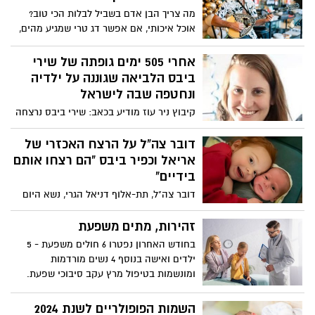
לשישי.
מה צריך הבן אדם בשביל לבלות הכי טוב?
אוכל איכותי, אם אפשר דג טרי שמגיע מהים,
מאזטים יווניים קלאסיים, סלטים מרעננים
פינוקים והפתעות שזורמות לשולחן (כשר),
אחרי 505 ימים גופתה של שירי
מוזיקה טובה, אווירה שמחה ומשוחררת. כל
ביבס הלביאה שגוננה על ילדיה
אלו ועוד מקבלים הבאים מכל קצוות הארץ
ונחטפה שבה לישראל
לסלון יווני אשדוד כולל לערבי הטברנות
קיבוץ ניר עוז מודיע בכאב: שירי ביבס נרצחה
המתקיימות פעמיים בשבוע במקום בימים
בשבי חמאס וגופתה הושבה לישראל האמא
שלישי וחמישי. בשאר הימים - אווירה
הלביאה, שגוננה בגופה על ילדיה מפני
דובר צה"ל על הרצח האכזרי של
רומנטית
מחבלים חסרי רחמים, שבה הביתה – אבל לא
אריאל וכפיר ביבס "הם רצחו אותם
כפי שייחלה מדינה שלמה. שירי ביבס,
בידיים"
שנחטפה יחד עם שני ילדיה, אריאל וכפיר,
דובר צה"ל, תת-אלוף דניאל הגרי, נשא היום
ב-7 באוקטובר 2023, נרצחה במהלך השבי
(שישי) הצהרה תקיפה ונרגשת על רקע הפרת
ברצועת עזה. הלילה, אחרי חודשים ארוכים
ההסכם מצד חמאס והשבת גופתה של אישה
זהירות, מתים משפעת
של חוסר ודאות ותקווה שכבתה, גופתה
עזתית במקום שירי ביבס. בהצהרה זו,
בחודש האחרון נפטרו 6 חולים משפעת - 5
הועברה לישראל על ידי הצלב האדום.
התייחס הגרי לחשיפת נסיבות הרצח
ילדים ואישה בנוסף 4 נשים מורדמות
המזעזעות של כפיר ואריאל ביבס, שנרצחו
ומונשמות בטיפול מרץ עקב סיבוכי שפעת.
באכזריות בשבי בעזה.
מתחילת העונה ועד לשבוע שעבר אושפזו
2,057 חולים מאומתים בבתי החולים ברחבי
השמות הפופולריים לשנת 2024