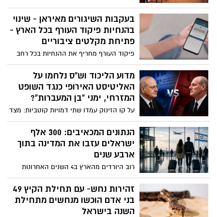
תדרוך כתבים ולאחר סבב התייעצויות עם
בכירי משרד החינוך, ראשי רשויות, נציגי
בעקבות השיגורים מאיראן - שינוי
המועצות האזוריות ושותפים נוספים, כי
בהנחיות פיקוד העורף בכל הארץ -
מדיניות המשרד היא לפעול לחזרה מהירה
פתיחת מקלטים ציבוריים
ככל הניתן ללמידה פרונטלית, בכפוף להנחיות
פיקוד העורף מחריף את ההנחיות בכל רחב
פיקוד העורף.
הארץ בעקבות הירי מאיראן לשטח ישראל,
שמתכוונת להגיב בעוצמה לירי. אלו ההנחיות
מדוע הליכוד וש"ס נלחמו על
החדשות
האליטיסט האירופי כנגד השופט
המזרחי, ימני "בן המעברות"?
על קו הזינוק עמדו שתי דמויות קוטביות: מצד
אחד, שופט בית המשפט העליון בדימוס יוסף
אלרון (אלפריח) – בשר מבשרה של
הנתונים המכאיבים: 300 אלף
הפריפריה, בן למשפחה עיראקית מרובת
ישראלים עזבו את המדינה בתוך
ילדים שגדל בדירת שני חדרים של עמידר
ארבע שנים
במעברה, שופט שמרן וימני המוכר ברגישותו
רוב היורדים מהארץ ב4 השנים האחרונות
החברתית למוחלשים. מצד שני, עו"ד פרטי -
הם- צעירים, נשואים ומשכילים. כאשר כ-200
מיכאל ראבילו – אירופי, בן לשושלת
אלף ישראלים יותר עוזבים מאשר חוזרים,
זהירות נחש- עם תחילת הקיץ 49
משפטנים ואנשי אקדמיה מיוחסת, המייצג
מדובר למעשה בעיר גדולה שלמה (כמו
בני אדם הוכשו מנחשים מתחילת
אליטה כלכלית ותרבותית סגורה. ההיגיון אומר
אשדוד למשל) שנעלמת מהמפה הדמוגרפית
השנה בישראל
– השופט אלרון אמור להיות הבחירה