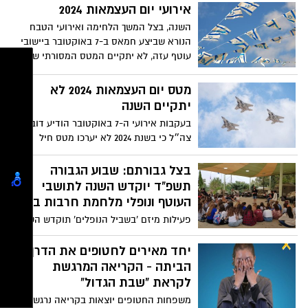
ארבעה החטופים שלושה מבין החטופים
אירועי יום העצמאות 2024
מספר ההצבעות היומי. ההודעה רצה חזק
שגופותיהם הובאו בחזרה לישראל היו עד
השנה, בצל המשך הלחימה ואירועי הטבח
מאוד בקרב הישראלים שמאוד חשוב להם
היום בסטטוס של ׳חטוף חי׳. החטופים
הנורא שביצע חמאס ב-7 באוקטובר ביישובי
לסייע להסברה של ישראל, רק שהפעם המסר
שחולצו הם עמית בוסקילה תושבת אשדוד בת
עוטף עזה, לא יתקיים המטס המסורתי של
ההזוי הזה, לא באמת מתקיים
ה28, איציק גרלנטר בן 57 תושב אירוס ושני
חיל האוויר אך התקיימו 3 אירועים טקס
לוק בת ה23 תושבת תל אביב
מצטייני הנשיא, חידון התנ"ך ופרס ישראל
מטס יום העצמאות 2024 לא
יתקיים השנה
בעקבות אירועי ה-7 באוקטובר הודיע דובר
צה״ל כי בשנת 2024 לא יערכו מטס חיל
האוויר, משט חיל הים ובסיסי צה״ל לא יפתחו
את שעריהם לציבור כמדי שנה שר הביטחון
בצל גבורתם: שבוע הגבורה
יואב גלנט והרמטכ"ל הרצי הלוי החליטו שלא
תשפ"ד יוקדש השנה לתושבי
לקיים השנה את המטס, לפי דובר צה"ל, זאת
העוטף ונופלי מלחמת חרבות ברזל
"לאור מיקוד הצבא במלחמה ובהתאם
פעילות מיזם 'בשביל הנופלים' תוקדש השנה
להמלצת מפקד חיל הים ומפקד חיל האוויר".
לנופלי מלחמת 'חרבות ברזל' ותושבי העוטף,
כך שבכל יום במהלך שבוע הגבורה יוצע סיור
יחד מאירים לחטופים את הדרך
באזור עוטף עזה, בהובלת אלופים במיל' יחד
הביתה - הקריאה המרגשת
עם נציגי עם משפחות נופלים מעוטף עזה
לקראת "שבת הגדול"
והמלחמה
משפחות החטופים יוצאות בקריאה נרגשת