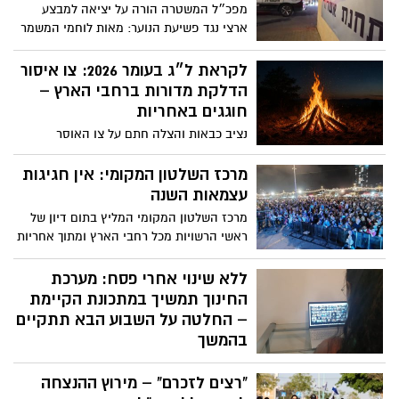
מפכ״ל המשטרה הורה על יציאה למבצע
ארצי נגד פשיעת הנוער: מאות לוחמי המשמר
הלאומי של מג״ב, תגבור כוחות בשטח, פריסה
רחבה במוקדי חיכוך ופעילות ממוקדת נגד
לקראת ל״ג בעומר 2026: צו איסור
מחוללי פשיעה
הדלקת מדורות ברחבי הארץ –
חוגגים באחריות
נציב כבאות והצלה חתם על צו האוסר
הדלקת מדורות והבערת אש בכל רחבי הארץ,
החל מתאריך 3 במאי ועד ל-30 ביוני בחצות.
מרכז השלטון המקומי: אין חגיגות
ההחלטה התקבלה בשל תנאים קיצוניים
עצמאות השנה
המעלים באופן משמעותי את הסיכון
מרכז השלטון המקומי המליץ בתום דיון של
להתפתחות שריפות, לצד שיקולי בטיחות
ראשי הרשויות מכל רחבי הארץ ומתוך אחריות
והגנה על היערות והשטחים הפתוחים.
לשלום הציבור ובהתאם למצב הביטחוני
והנחיות פיקוד העורף, לצד סולידריות עם
ללא שינוי אחרי פסח: מערכת
תושבי הצפון, הוחלט על דחיית אירועי יום
החינוך תמשיך במתכונת הקיימת
העצמאות ההמוניים וקיום טקסים קהילתיים
– החלטה על השבוע הבא תתקיים
מצומצמים
בהמשך
ביום חמישי ושישי הקרובים הלימודים יתקיימו
"רצים לזכרם" – מירוץ ההנצחה
בהתאם למתווה של ערב החג ובכפוף להנחיות