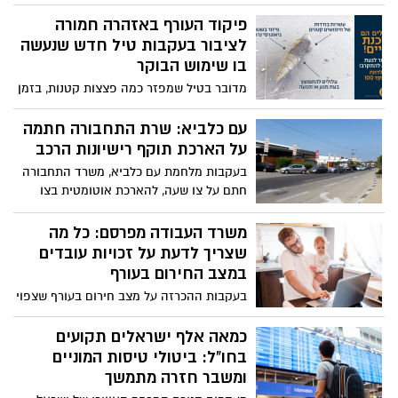
שבין שבת לראשון, בעקבות התקיפה
בנק ישראל מזהירים: עד 2045 תתרוקן קופת
האמריקאית באיראן - לאחר הערכת מצב גם
פיקוד העורף באזהרה חמורה
הביטוח הלאומי – והיא לא תוכל לשלם
מחר יישארו בתוקף ההנחיות המחמירות
לציבור בעקבות טיל חדש שנעשה
קצבאות כלל.
בו שימוש הבוקר
מדובר בטיל שמפזר כמה פצצות קטנות, בזמן
שהוא נמצא בגובה רב של כ-7 ק״מ באוויר.
בגובה הזה, הראש הקרבי של הטיל נפתח
עם כלביא: שרת התחבורה חתמה
ומתפצל - וכ-20 פצצות הקטנות עפות ממנו
על הארכת תוקף רישיונות הרכב
ברדיוס של כ-8 קילומטרים
בעקבות מלחמת עם כלביא, משרד התחבורה
חתם על צו שעה, להארכת אוטומטית בצו
מיוחד של תוקף רישיונות הרכב שתוקפם פג
החל מ- 13/06 ועד ל- 13/07 2025, לתקופה של
משרד העבודה מפרסם: כל מה
60 ימים, בהוראת שעה, במטרה להבטיח את
שצריך לדעת על זכויות עובדים
הרציפות התפקודית של המשק גם בימי
במצב החירום בעורף
חירום
בעקבות ההכרזה על מצב חירום בעורף שצפוי
להימשך עד ה30 ליוני, משרד העבודה מפרסם
מידע מקיף ומעודכן על זכויות עובדים, בדגש
כמאה אלף ישראלים תקועים
על סוגיות כמו עבודה מרחוק, פטורים
בחו"ל: ביטולי טיסות המוניים
מהתייצבות, תשלום שכר, פיטורים ועוד.
ומשבר חזרה מתמשך
הפרסום מגיע לאחר הערכת מצב משותפת