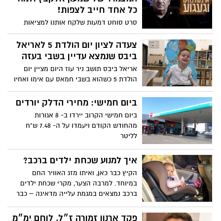
נירים, שנחטף ונרצח ביוני האחרון, לאחר
כל אחד חייב לצפות!
שסרטון מצמרר בו נראה רגעיו האחרונים
סרט סוחט דמעות שלקח אותנו למציאות
פורסם במסגרת הטרור הפסיכולוגי של
בלתי נתפסת שקרתה באמת ואנחנו עדין לא
הארגון. גופותיהם של השניים הובאו היום
מצליחים להבין - איך זה יכול להיות? משפחת
צעדה לציון יום הולדת 5 לאריאל
בחזרה לישראל. יהי זכרם ברוך
אלקבץ עזבה לפני כ 4 שנים את אשדוד
ביבס שנמצא עדיין בשבי בעזה
ועברה לגור בכפר עזה בארבעה בתים שונים.
אריאל ביבס תושב ניר עוז היום מציין יום
שמעון אלקבץ, מפקד גלי צה"ל לשעבר,
הולדת 5 כשהוא בשבי חמאס עם אימו ואחיו
ואשתו ענתי שכלו את בתם סיון שנרצחה עם
הקטן כפיר. ילד קטן ותמים שאוהב את
בן זוגה נאור בטבח ביישוב ב 7 באוקטובר.
באטמן ובמקום לחגוג עם החברים והמשפחה
ביום חמישי: מחירי הדלק יורדים
בסרטו המרגש - "ארבעה בתים וגעגוע" לוקח
נמצא בשבי בעזה מאז שנחטף לפני 10
ביום חמישי הקרוב יירדו ב- 8 אגורות
אותנו אלקבץ למסע למציאת תשובות
חודשים. והעולם שותק.
מהחודש הקודם ויעמדו על ה- 7.48 ש"ח
לשאלות שנותרו פתוחות מאותה השבת
לליטר
הארורה של ה 7/10. צפינו בסרט, לא הפסקנו
לבכות ובסופו עדין נשארנו עם השאלות - איך
זה קרה לנו ואיך הצבא לא היה ערוך לתרחיש
איך למנוע שכחת ילדים ברכב?
האימה? מהי התשובה היחידה שקיבלנו
הקיץ כבר כאן, ואיתו מזג האוויר החם
מהסרט החשוב כל כך?
במיוחד. למרבה הצער, מקרי שכחת ילדים
ברכב נמצאים במגמת עלייה מדאיגה – כבר
השנה היו 6,500 מקרי חילוץ. המומחים של
ארגון "ידידים" נותנים כמה טיפים חשובים
פקד ארנון זמורה ז״ל, לוחם ימ״מ