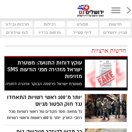
חדשות
ספורט
רכילות
תרבות ובידור
מגזין ירושלים
לייף סטייל
פרסום ברדיו
לוח שידורים
חדשות ארציות
עוקץ דוחות התנועה: משטרת
ישראל מזהירה מפני הודעות SMS
מזויפות
משטרת ישראל פרסמה הבוקר אזהרה דחופה
לנהגים ולכלל הציבור, בעקבות גל הודעות
טקסט (SMS) כוזבות המתחזות לדרישת
יותר מ־100 ראשי רשויות התאחדו
תשלום ממרכז קנסות התנועה. המטרה: גניבת
נגד חוק הפטור מגיוס
פרטי אשראי ומידע אישי.
גל מחאה חסר תקדים של ראשי רשויות מכל
רחבי הארץ, יותר מ־100 ראשות וראשי רשויות
חתמו על גילוי דעת משותף הקורא לעצור את
החקיקה שתאפשר, לדבריהם, השתמטות
כך תדעו להיזהר מטביעה בים