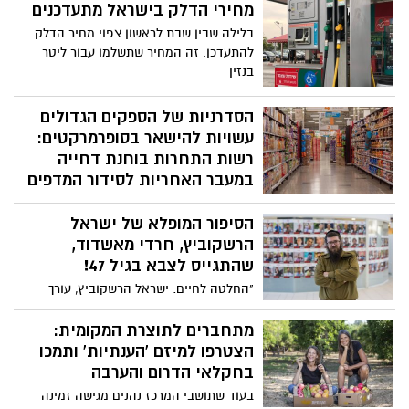
החטופים ישירות לציבור הרחב. מטרת המיזם
מחירי הדלק בישראל מתעדכנים
היא לחזק את המאבק להחזרת החטופים
בלילה שבין שבת לראשון צפוי מחיר הדלק
הביתה תוך יצירת ערוצי תמיכה אישיים
להתעדכן. זה המחיר שתשלמו עבור ליטר
ומרגשים.
בנזין
הסדרניות של הספקים הגדולים
עשויות להישאר בסופרמרקטים:
רשות התחרות בוחנת דחייה
במעבר האחריות לסידור המדפים
רשות התחרות שוקלת לדחות את המועד
הסיפור המופלא של ישראל
להעברת האחריות לסידור המוצרים על
המדפים מהספקים הגדולים לידי
הרשקוביץ, חרדי מאשדוד,
הקמעונאים. הדחייה נבחנת על רקע טענות
שהתגייס לצבא בגיל 47!
למחסור בכוח אדם והיעדר נכונות מצד
"החלטה לחיים: ישראל הרשקוביץ, עורך
הסדרניות, המועסקות כיום על ידי הספקים,
באתר אשדודס (מבית אשדוד נט) ואחראי
לעבור לעבוד תחת הקמעונאים.
תחום תקשורת חרדית בביה"ח הציבורי
מתחברים לתוצרת המקומית:
אסותא אשדוד, בן 47 ואב לשישה, התגייס
הצטרפו למיזם 'הענתיות' ותמכו
לצה"ל לאחר שנחשף לסיפור נפילת בנו של
בחקלאי הדרום והערבה
רא"ל במיל' אייזנקוט"
בעוד שתושבי המרכז נהנים מגישה זמינה