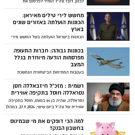
לבנון, דובר צה"ל הותיר לפרסום את
להוציא פיגועים, ירי תלול מסלול לעוטף ואף
שמותיהם של 8 לוחמים. יהיה זכרם ברוך
למרכז הארץ ואף ניסיונות פלישה
מחשש לירי טילים מאיראן:
הכוננות הועלתה באזורים שונים
בארץ
הכוננות בישראל הועלתה בשל החשש מירי
מאיראן. דובר צה"ל עידכן בהתפתחות
החדשה, כאשר בשלב זה אין שינוי בהנחיות
בכוננות גבוהה: חברות התעופה
של פיקוד העורף לאזור אשדוד, אך הדברים
מפרסמות הודעה מיוחדת בגלל
יכולים להשתנות במהרה
המצב
בעקבות המתיחות הביטחונית הנמשכת
וביטולי הטיסות של חברות תעופה רבות
לישראל וממנה, חברות התעופה הישראליות
רשמית : מזכ"ל חיזבאללה חסן
אל על, ישראייר וארקיע פרסמו הודעות
נסראללה חוסל בתקיפה אווירית
לציבור הנוסעים והנוסעות על מנת לעדכן על
נסראללה, שהיה בן 64 במותו, חוסל בתקיפה
ההתפתחויות האחרונות ולספק מענה לביקוש
אווירית של צה"ל ביום שישי, 27.9.2024, במהלך
הרב לטיסות.
מבצע ממוקד בדרום לבנון.
למה הכי דופקים את מי שבמינוס
בחשבון הבנק?