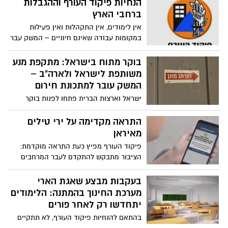
הנחיות פיקוד העורף וההגבלות
שלפיהן לא תתקיים פעילות חינוכית פיזית,
ברחבי הארץ
נקבע מתווה הלמידה מרחוק לימים הקרובים
אין לימודים, אין התקהלות ואין פעילות
עבור כלל מערכת החינוך.
במקומות עבודה שאינם חיוניים – המשק עבר
למתכונת חירום עד יום שני בערב
בוקר מתוח בישראל: מתקפת מנע
משותפת לישראל ולארה"ב –
המשק עובר למתכונת חירום
ישראל וארצות הברית פתחו לפנות בוקר
(שבת) במתקפת מנע נגד יעדים באיראן, זאת
על רקע הערכות במערכת הביטחון בדבר איום
התראה מקדימה על ירי טילים
מיידי. בצה״ל ובדרג המדיני מגדירים את
מאיראן
המהלך כהכרחי ונועד לסכל סכנה מתפתחת.
פיקוד העורף מפיץ כעת התראה מוקדמת:
הציבור מתבקש להתקדם לעבר המרחבים
המוגנים ולהיערך לכניסה מיידית עם הישמע
אזעקה
בעקבות מבצע שאגת הארי
מערכת החינוך בהמתנה: הלימודים
יתחדשו רק לאחר פורים
בהתאם להנחיות פיקוד העורף, לא תתקיים