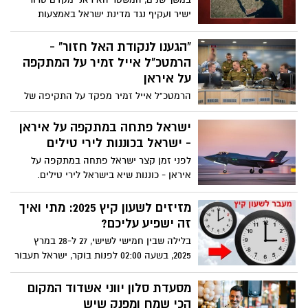
ישיר ועקיף נגד מדינת ישראל באמצעות
פיתוח נשק גרעיני, פיתוח טילים מתקדמים
וארוכה טווח וראשי נפץ ומימון והכוונת שלוחי
"הגענו לנקודת האל חזור" -
טרור ברחבי המזרח התיכון. הרצון להשמיד
הרמטכ"ל אייל זמיר על המתקפה
את מדינת ישראל מעוגן בעקרונותיו של
על איראן
המשטר האיראני הקיצוני עוד מראשית ימיו
הרמטכ"ל אייל זמיר מפקד על התקיפה של
ומנהיגי המשטר מצהירים עליו באופן פומבי.
ישראל באיראן - עשרות מטרות ביניהם חיסול
בכירי השלטון האיראני ומתקני הגרעין
ישראל פתחה במתקפה על איראן
האיראני. בהודעה לציבור אומר הרמטכ"ל: "כל
- ישראל בכוננות לירי טילים
מי שינסה לאתגר אותנו, ישלם מחיר כבד"
לפני זמן קצר ישראל פתחה במתקפה על
איראן - כוננות שיא בישראל לירי טילים.
אזרחי ישראל נקראים להשאר סמוך למרחבים
מוגנים. האזעקות שהופעלו נועד לעדכן את
מזיזים לשעון קיץ 2025: מתי ואיך
התושבים על מצב חירום בעורף
זה ישפיע עליכם?
בלילה שבין חמישי לשישי, 27 ל-28 במרץ
2025, בשעה 02:00 לפנות בוקר, ישראל תעבור
לשעון קיץ, והמחוגים יוזזו שעה אחת קדימה.
המשמעות – נרוויח שעת אור נוספת בערב, אך
מסעדת סלון יווני אשדוד המקום
מנגד נישן שעה פחות בלילה שבין חמישי
הכי שמח ומפנק שיש