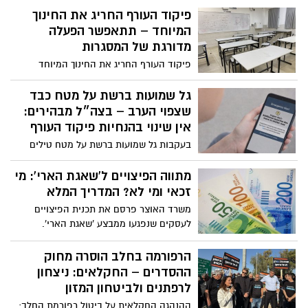
מורכבים.
פיקוד העורף החריג את החינוך
המיוחד – תתאפשר הפעלה
מדורגת של המסגרות
פיקוד העורף החריג את החינוך המיוחד
ותתאפשר הפעלה מדורגת של מסגרות החינוך
גל שמועות ברשת על מטח כבד
שצפוי הערב – בצה״ל מבהירים:
אין שינוי בהנחיות פיקוד העורף
בעקבות גל שמועות ברשת על מטח טילים
כבד הצפוי לכאורה הערב, בצה״ל ובפיקוד
העורף מבקשים להרגיע את הציבור: אין שינוי
מתווה הפיצויים ל'שאגת הארי': מי
בהנחיות. דובר צה״ל תא״ל אפי דפרין הדגיש
זכאי ומי לא? המדריך המלא
כי הצבא ערוך בהגנה חזקה וקרא לציבור
משרד האוצר פרסם את תכנית הפיצויים
להסתמך רק על הודעות רשמיות ולהמשיך
לעסקים שנפגעו ממבצע 'שאגת הארי'.
להישמע להנחיות פיקוד העורף
המתווה דומה למה שנקבע ב'עם כלביא', אך
בשל פתיחת המשק המהירה - כבר שמונה
הרפורמה בחלב הוסרה מחוק
ימים אחרי פרוץ המלחמה - חלק נכבד
ההסדרים – החקלאים: ניצחון
מהעסקים כנראה לא יעברו את רף הנזק
לרפתנים ולביטחון המזון
המזכה ולא יקבלו כסף כלל
ההנהגה החקלאית על ביטול רפורמת החלב: