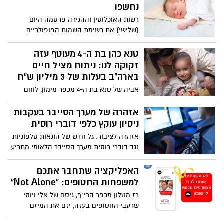
הארץ, מתוכם 1372 מבוגרים, 620 ילדים, ו-65
נחשפו
נשים הרות.
רשות האוכלוסין וההגירה פרסמה היום
(שלישי) את רשימת השמות הפופולריים
בקרב התינוקות שנולדו בשנה החולפת (2024),
ומספקת הצצה מרתקת לבחירות ההורים
טנא כהן בת ה-4 מעוטף עזה
בישראל
זקוקה לנו: ניתוח מציל חיים
בארה"ב בעלות של 3 מיליון ש"ח
אביה של טנא בת ה-4 מכפר מימון, לוחם
מילואים שעשה מעל 200 ימי שירות מאז
תחילת המלחמה, ואמה גלי, משתפים את
אזהרה של מערך הסייבר בעקבות
סיפורם המטלטל על המאבק להצלת חייה של
ניסיון עוקץ כלפי דוברי רוסית
בתם הקטנה, שמתמודדת בפעם השנייה עם
אזהרה לציבור: גל חדש של הונאות טלפוניות
סרטן אלים. המשפחה יוצאת למסע נואש
נגד דוברי רוסית מערך הסייבר הלאומי מתריע
לניתוח מציל חיים בארה"ב, ועלותה נאמדת
מפני התחזויות לנציגי חברות תקשורת,
ב-3 מיליון ש"ח. זה הזמן שלנו להתגייס
המיועדות בעיקר לדוברי רוסית
האפליקציה שתחבר אתכם
ולעזור.
למשפחות החטופים: "Not Alone"
רז מטלון מכפר הרי"ף, גיסם של אלי ויוסי
שרעבי החטופים בעזה, יזם את המיזם
המרגש "Not Alone" שמחבר את משפחות