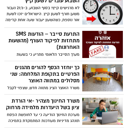
השבוע עוברים לשעון קיץ
איראן, האליטה האיראנית השלטת תתחיל
להכין את עצמה מידית לנקמה שלה בישראל
לא מרגישים קיץ? בסוף השבוע, ב-27/3 נעבור
– במטרה לממש את המחויבות האידיאולוגית
משען חורף לשעון קיץ. הישראלים יזכו לשעת
שלה, בת 47 השנים לחיסולה. השאלה האם
אור נוספת, כשהשעון יעבור שעה אחת קדימה
טראמפ מחפש לסיים את המערכה מהר
בין חמישי לשישי ב-02:00
במשא ומתן, או שמדובר בעוד תרגיל שלו
התרעת סייבר – הודעות SMS
לקראת תקיפה אגרסיבית יותר בשבוע הבא?
מתחזות לפיקוד העורף (מהשעות
ואם האירוע יסגר - האם איראן, כשסין לצידה,
האחרונות)
תשמור לעצמה את האורניום שיוביל אותה תוך
זמן קצר של שבועות עד חודשים לפצצה
מערך הסייבר הלאומי מתריע כי בשעות
גרעינית?
האחרונות מופצות הודעות SMS המתחזות
להודעות רשמיות של פיקוד העורף
כך יוחזר הכסף להורים מהגנים
הפרטיים בתקופת המלחמה: שני
מסלולים במתווה האוצר
משרד האוצר הציג מתווה חדש, שצפוי לקבל
אישור בקרוב, ומציע שני מסלולים
להתמודדות עם המשבר במעונות היום והגנים
משרד החינוך מצהיר -אי הורדת
הפרטיים שנסגרו מאז פרוץ המלחמה עם
ציון בשל היעדרות מלמידה מרחוק
איראן בעוד ההורים ממשיכים לשלם
מערכת החינוך הודיעה כי עד לחופשת הפסח
והמסגרות אינן פועלות.
תונהג מדיניות מעודכנת המתמקדת בתמיכה
אישית בתלמידים ובהתחשבות במצבים