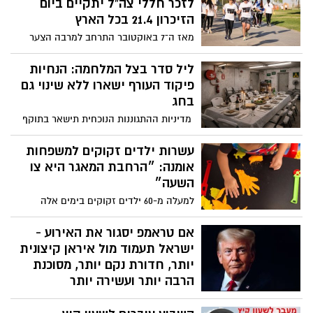
פיקוד העורף; במקביל נבחנת חזרה הדרגתית
לזכר חללי צה"ל יתקיים ביום
ללמידה פיזית בהיקף של עד 50%
הזיכרון 21.4 בכל הארץ
מהתלמידים כבר משבוע הבא
מאז ה־7 באוקטובר התרחב למרבה הצער
מעגל השכול בישראל, כאשר חיילים וחיילות
נוספים נפלו בהגנה על המולדת. ביום הזיכרון
ליל סדר בצל המלחמה: הנחיות
הקרוב מוזמנים אזרחי ישראל להשתתף
פיקוד העורף ישארו ללא שינוי גם
במיזם ההנצחה "רצים לזכרם" שיתקיים
בחג
השנה ביום רביעי, 21 באפריל, ולצאת לריצה
מדיניות ההתגוננות הנוכחית תישאר בתוקף
לזכר יקיריהם ולזכרם של כלל חללי מערכות
ותחול גם במהלך ערב ליל הסדר. ההנחיות
ישראל.
הוארכו ללא שינוי עד ליום שבת, 4 באפריל
עשרות ילדים זקוקים למשפחות
2026, בשעה 20:00. בפיקוד העורף מציינים כי
אומנה: ״הרחבת המאגר היא צו
ימשיכו לבחון בימים הקרובים התאמות
השעה״
אפשריות להמשך, במטרה למצוא את האיזון
למעלה מ-60 ילדים זקוקים בימים אלה
הנדרש בין הצלת חיים לבין קיום שגרת חירום.
למשפחות אומנה ונמצאים בינתיים במסגרות
במידה ויחולו שינויים בהתאם להערכת המצב,
חירום; בארגוני האומנה מעריכים כי המספר
אם טראמפ יסגור את האירוע -
המדיניות תעודכן ותפורסם לציבור.
צפוי לזנק עם התייצבות המצב הביטחוני
ישראל תעמוד מול איראן קיצונית
יותר, חדורת נקם יותר, מסוכנת
הרבה יותר ועשירה יותר
אם חלילה המלחמה תסתיים ללא תבוסת