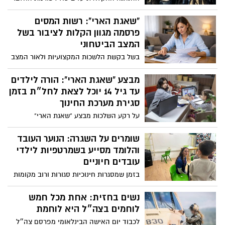
״זו העת להצדיע לחקלאי ישראל שלמרות
הסיכון ממשיכים כל העת בכל רחבי הארץ
"שאגת הארי": רשות המסים
לספק תוצרת טרייה לאזרחי ישראל״
פרסמה מגוון הקלות לציבור בשל
המצב הביטחוני
בשל בקשת הלשכות המקצועיות ולאור המצב
הביטחוני בו שרויה המדינה בעקבות מבצע
"שאגת הארי", ועל מנת להקל על הציבור,
מבצע "שאגת הארי": הורה לילדים
הורה מנהל רשות המסים, שי אהרונוביץ', על
עד גיל 14 יוכל לצאת לחל״ת בזמן
מתן מספר הקלות
סגירת מערכת החינוך
על רקע השלכות מבצע "שאגת הארי"
והפגיעה בפעילות המשק, שר האוצר בצלאל
סמוטריץ' הודיע כי במסגרת מתווה הפיצויים
שומרים על השגרה: הנוער העובד
שמגבש משרד האוצר, משפחות עם ילדים
והלומד מסייע בשמרטפיות לילדי
מתחת לגיל 14 בכל רחבי הארץ יוכלו לאפשר
עובדים חיוניים
לאחד ההורים לצאת לחל״ת כל עוד מערכת
בזמן שמסגרות חינוכיות סגורות ורוב מקומות
החינוך סגורה.
העבודה אינם פועלים כסדרם, ישנם הורים
שממשיכים להתייצב מדי יום לעבודתם,
נשים בחזית: אחת מכל חמש
במערכת הבריאות, במערכת הביטחון,
לוחמים בצה״ל היא לוחמת
בשירותי הרווחה ובשירותים ציבוריים נוספים.
לכבוד יום האישה הבינלאומי מפרסם צה״ל