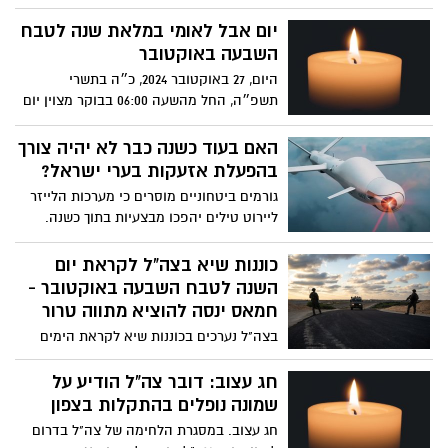
לתוצרת טרייה, תושבי הדרום והערבה לוקחים
יוזמה ומנגישים תוצרת חקלאית איכותית
יום אבל לאומי במלאת שנה לטבח
היישר מהמשקים המקומיים – צעד שמחזק
השבעה באוקטובר
את החקלאות הישראלית ומבטא סולידריות
היום, 27 באוקטובר 2024, כ״ה בתשרי
בתקופה מאתגרת. כעת, בעזרתם של
תשפ״ה, החל מהשעה 06:00 בבוקר מצוין יום
התושבים עצמם ובשיתוף מיזם 'הענתיות'
האבל הלאומי במלאת שנה לטבח הנוראי
המחבר בין חקלאים לצרכנים מכל רחבי
בשבעה באוקטובר ולמלחמת "חרבות ברזל"
האם בעוד כשנה כבר לא יהיה צורך
הארץ, מוקמות נקודות חלוקה חדשות
בהפעלת אזעקות בערי ישראל?
ביישובים שונים במטרה להביא לתושבים
תוצרת איכותית היישר מהמשקים, ולעודד את
גורמים ביטחוניים מוסרים כי מערכות הלייזר
החקלאות המקומית
ליירוט טילים יהפכו מבצעיות בתוך כשנה.
הגרסה האווירית, שמפותחת על ידי חברת
אלביט, תאפשר לישראל להשתמש בלייזרים
כוננות שיא בצה"ל לקראת יום
נגד רקטות מעל לכיסוי העננים – ובשטח אויב
השנה לטבח השבעה באוקטובר -
במקום בשמי ישראל ובכך ייתרו את הצורך
חמאס ינסה להוציא מתווה טרור
בהפעלת האזעקות.
בצה"ל נערכים בכוננות שיא לקראת הימים
הקרובים, בדגש על מחר (שני, השבעה
באוקטובר). בצה"ל נערכים בהגנה ובהתקפה
חג עצוב: דובר צה"ל הודיע על
לתת מענה למתווה טרור שעשויים לצאת
שמונה נופלים בהתקלות בצפון
מהרצועה לציון יום השנה לטבח השבעה
חג עצוב. במסגרת הלחימה של צה"ל בדרום
באוקטובר. בצה"ל צופים כי ארגון הטרור ינסה