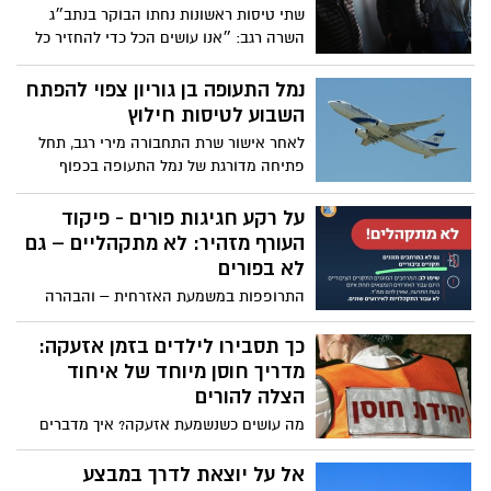
שתי טיסות ראשונות נחתו הבוקר בנתב״ג
השרה רגב: ״אנו עושים הכל כדי להחזיר כל
ישראלי הביתה בבטחה. מבצע ״כנפי הארי״
הוא הוכחה לערבות ההדדית שלנו וליכולת
נמל התעופה בן גוריון צפוי להפתח
לפעול במהירות גם בימים מורכבים״
השבוע לטיסות חילוץ
לאחר אישור שרת התחבורה מירי רגב, תחל
פתיחה מדורגת של נמל התעופה בכפוף
להנחיות – אל על נערכת למבצע השבת
ישראלים מחו״ל, והשיבוצים לטיסות יחלו כבר
על רקע חגיגות פורים - פיקוד
הערב
העורף מזהיר: לא מתקהליים – גם
לא בפורים
התרופפות במשמעת האזרחית – והבהרה
חד-משמעית של פיקוד העורף: גם ממ״ד אינו
מתיר התכנסות
כך תסבירו לילדים בזמן אזעקה:
מדריך חוסן מיוחד של איחוד
הצלה להורים
מה עושים כשנשמעת אזעקה? איך מדברים
עם הילדים על הפחד? ואיך שומרים על רוגע
בתוך דקות של מתח? באיחוד הצלה
אל על יוצאת לדרך במבצע