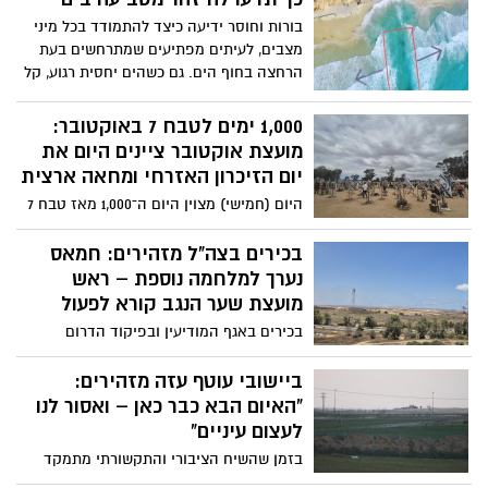
משירות צבאי ותפגע בעקרון השוויון בנטל.
בורות וחוסר ידיעה כיצד להתמודד בכל מיני
מצבים, לעיתים מפתיעים שמתרחשים בעת
הרחצה בחוף הים. גם כשהים יחסית רגוע, קל
מאוד לטבוע בתוכו. אז מה עושים ברגע
שנסחפים פנימה?
1,000 ימים לטבח 7 באוקטובר:
מועצת אוקטובר ציינים היום את
יום הזיכרון האזרחי ומחאה ארצית
היום (חמישי) מצוין היום ה־1,000 מאז טבח 7
באוקטובר, ומועצת אוקטובר מקיימת יום
זיכרון אזרחי ומחאה ארצי תחת הכותרת
בכירים בצה"ל מזהירים: חמאס
"1,000 ימים של שבעה".
נערך למלחמה נוספת – ראש
מועצת שער הנגב קורא לפעול
בכירים באגף המודיעין ובפיקוד הדרום
הזהירו את הרמטכ"ל כי חמאס ממשיך להיערך
לעימות נוסף מול ישראל. לדבריהם, הארגון
ביישובי עוטף עזה מזהירים:
מייצר מדי חודש מאות מטעני חבלה וטילי
"האיום הבא כבר כאן – ואסור לנו
נ"ט, מגייס מחבלים חדשים ומשקם את
לעצום עיניים"
תשתיותיו התת-קרקעיות ברחבי רצועת עזה.
בזמן שהשיח הציבורי והתקשורתי מתמקד
בצה"ל מעריכים כי יש צורך בחידוש הלחימה,
בעיקר בגזרה הצפונית ובלחימה מול