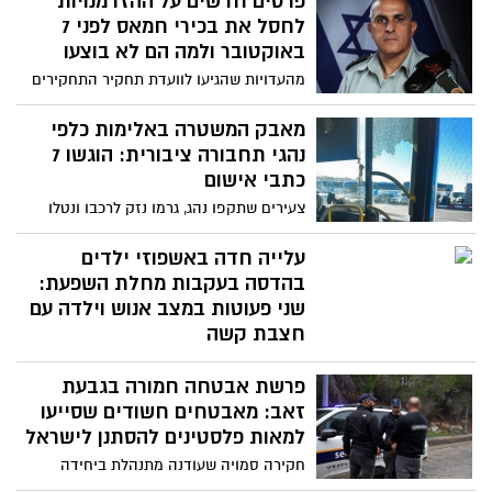
פרטים חדשים על ההזדמנויות
נשוי ואב לשלושה, השלים את לימודי הרפואה
לחסל את בכירי חמאס לפני 7
באוניברסיטת תל אביב וביצע את שנות
באוקטובר ולמה הם לא בוצעו
ההתמחות בשערי צדק
מהעדויות שהגיעו לוועדת תחקיר התחקירים
שהקים הרמטכ"ל לבדיקת לקחי ה7
באוקטובר, בראשותו של אלוף (במיל') סמי
מאבק המשטרה באלימות כלפי
תורג'מן עולה התוכניות המבצעיות של פיקוד
נהגי תחבורה ציבורית: הוגשו 7
הדרום לחסל את מוחמד דף ויחיא סינוואר
כתבי אישום
ומכת פתע יזומה ואנושה לחמאס, כבר בשנת
צעירים שתקפו נהג, גרמו נזק לרכבו ונטלו
2022 (שנה לפני מתקפת החאמס על ישראל)
מרשותו פריטים אישיים, נעצרו על ידי שוטרי
אך מדיניות ראש הממשלה הייתה – " לעשות
מחוז ירושלים מיד לאחר המעשה. עם סיומה
עלייה חדה באשפוזי ילדים
הכול כדי שעזה תישאר משנית ושקטה, כמעט
של החקירה, הגישה יחידת התביעות
בהדסה בעקבות מחלת השפעת:
בכל מחיר" – המסר היה ברור – "לא ליזום
המשטרתית את כתב אישום נגדם בבית
שני פעוטות במצב אנוש וילדה עם
מהלך בעזה בימים של רגיעה".
המשפט
חצבת קשה
במחלקות הילדים בשני קמפוסי הדסה
פרשת אבטחה חמורה בגבעת
מאושפזים בימים אלו ילדים רבים במצב
קשה; הצוותים קוראים לציבור להקפיד על
זאב: מאבטחים חשודים שסייעו
חיסוני שגרה וחיסוני שפעת
למאות פלסטינים להסתנן לישראל
חקירה סמויה שעודנה מתנהלת ביחידה
המרכזית של מחוז ירושלים, חשפה כי