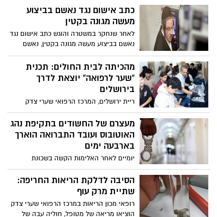
המאבטחים ונוספים, סייעו למאות פלסטינים
כתב אישום נגד נאשם בביצוע
להיכנס לשטח מדינת ישראל. עם מעבר
מעשה מגונה בקטין
החקירה לגלויה לאחרונה, נעצרו על ידי בלשי
לאחר שנחקר במשטרה והוגש כתב אישום נגד
היחידה המרכזית מספר מאבטחים ונוספים
נאשם בביצוע מעשה מגונה בקטין, נאשם
לחקירה שעודנה מתנהלת
שפרטיו נאסרו בפרסום עד כה על ידי בית
משפט בניגוד לבקשת חוקרי המשטרה, הוסר
מהכיתה לבית החולים: תכנית
הצו וכעת עדיין מנסה המשטרה לאתר
“שער לרפואה” יוצאת לדרך
קורבנות נוספים
בירושלים
ריית ירושלים, המרכז הרפואי שערי צדק
ושותפים נוספים יוצאים במהלך חינוכי רפואי
לחיבור תלמידי העיר לעולם הרפואה
מעצרם של החשודים בתקיפת נהג
והחדשנות הטכנולוגית בתחום
האוטובוס ועובד התברואה הוארך
בארבעה ימים
יומיים לאחר האלימות הקשה בשכונת
מגוריהם, שני צעירים בני 17 ו-18 הובאו שוב
לבית המשפט, שהורה להשאירם במעצר עד
הסיבה לדלקת הריאות החריפה:
9.12 לצורך השלמת החקירה. השניים חשודים
שתיית מרק עוף
שגרמו חבלות חמורות לקורבנות, בהם שבירת
רופאי מכון הריאות במרכז הרפואי שערי צדק
שיניים וחשש לשברים. החקירה נמשכת
הוציאו מריאה של מטופל, חוליה עבה של