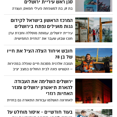
סגן ראש עיריית ירושלים
בת 19, בת למשפחת פעילי חמאס, נעצרה
בפעילות משותפת של ימ״ר ירושלים וצה״ל
לאחר ששלחה איומים והודעות הסתה ברשת;
המרכז הראשון בישראל לקידום
הצהרת תובע הוגשה וכתב אישום צפוי בימים
גגות מועילים נפתח בירושלים
הקרובים
עיריית ירושלים, עמותת מוסללה וחברת עדן
חנכו שבוע שעבר את “החזית החמישית:
המרכז לגגות מועילים", מרכז חדשני וראשון
מסוגו בישראל, המוקדש לפיתוח והטמעה של
חובש איחוד הצלה הציל את חייו
פתרונות גגות מועילים – משילוב טבע עירוני
של בן 78
וגינון מקיים, דרך אנרגיה סולארית ותשתיות
תגובה אלרגית מסכנת חיים טופלה במהירות
מים, ועד חקלאות עירונית ויישומי אקלים
– הקשיש פונה לבית החולים במצב יציב
מתקדמים
ירושלים השלימה את העבודה
להארת תיאטרון ירושלים ומנזר
האחיות רוזרי
לאחרונה הושלמו עבודות התאורה גם בחזית
תיאטרון ירושלים שבשכונת טלביה ובמנזר
האחיות רוזרי ברחוב אגרון. התאורה החדשה
בעוד חודשיים - איסור מוחלט על
מעניקה למבנים נוכחות לילית מחודשת,