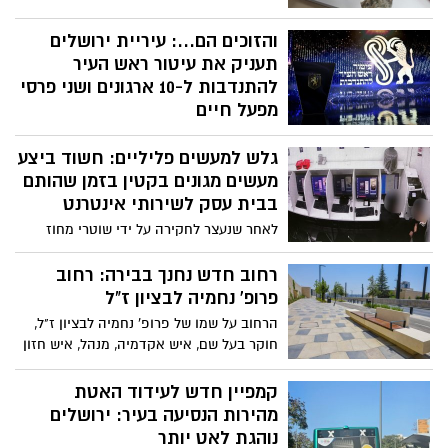
עצם שכנראה בלע במהלך שתית מרק עוף.
העצם גרמה לדלקת ריאות חריפה שלוותה
והזוכים הם...: עיריית ירושלים
בחסימת ריאות מסכנת חיים
תעניק את עיטור ראש העיר
להתנדבות ל-10 ארגונים ושני פרסי
מפעל חיים
השנה הוגשו מעל 150 מועמדויות - 53 במסלול
גלש למעשים פליליים: חשוד ביצע
הארגונים ו-102 במסלול מפעל חיים. מתוכן,
בחרה ועדת השיפוט בראשות השופט בדימוס
מעשים מגונים בקטין בזמן שהותם
יוסף שפירא, ב-10 ארגונים ושני פרסי מפעל
בבית עסק לשירותי אינטרנט
חיים
לאחר שנעצר לחקירה על ידי שוטרי מחוז
ירושלים, נדרש לא אחת בית משפט מחוזי
להתערב ולהורות על הארכת מעצרו לטובת
רחוב חדש נחנך בבירה: רחוב
מיצוי החקירה, ובימים הקרובים צפוי נגדו
פרופ' נחמיה לבציון ז"ל
כתב אישום
הרחוב על שמו של פרופ' נחמיה לבציון ז"ל,
חוקר בעל שם, איש אקדמיה, מנהל, איש חזון
ומעש, אשר פעל ללא לאות ליצירת גשרים בין
אוכלוסיות ותרבויות. הרחוב החדש ממוקם
קמפיין חדש לעידוד האטת
בסמוך לתחנת הרכבת "יצחק נבון"
מהירות הנסיעה בעיר: ירושלים
נוהגת לאט יותר