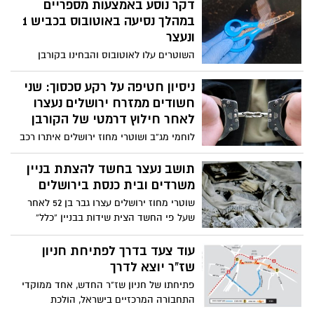
המילואימניקים תהיה ללא עלות
דקר נוסע באמצעות מספריים
במהלך נסיעה באוטובוס בכביש 1
ונעצר
השוטרים עלו לאוטובוס והבחינו בקורבן
שטופל במקום על ידי גורמי רפואה, ועצרו
נוסע (20) תושב ירושלים בחשד שתקף ודקר
ניסיון חטיפה על רקע סכסוך: שני
זמן קצר קודם לכן את הקורבן
חשודים ממזרח ירושלים נעצרו
לאחר חילוץ דרמטי של הקורבן
לוחמי מג”ב ושוטרי מחוז ירושלים איתרו רכב
חשוד סמוך לקלנדיה ובתוכו קורבן חבול
שנחטף והותקף באלימות קשה. שני החשודים
תושב נעצר בחשד להצתת בניין
נעצרו ומעצרם הוארך עד 19.11 כחלק מחקירה
משרדים ובית כנסת בירושלים
המתנהלת בחשד לניסיון חטיפה על רקע
שוטרי מחוז ירושלים עצרו גבר בן 52 לאחר
סכסוך מתמשך
שעל פי החשד הצית שידות בבניין “כלל”
במרכז העיר ולאחר מכן גרם לנזק ולהצתה
בבית כנסת סמוך. מצית נמצאה על גופו,
עוד צעד בדרך לפתיחת חניון
והבוקר תבקש המשטרה להאריך את מעצרו
שז"ר יוצא לדרך
פתיחתו של חניון שז"ר החדש, אחד ממוקדי
התחבורה המרכזיים בישראל, הולכת