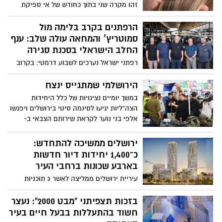
זהו מקרה שני בתוך כחודש של אי ספיקת
כליות עקב החלקת שיער
הרפתנים בקרב בלימה מול
סמוטריץ׳ והמחאה עולה שלב: ענף
החלב הישראלי בסכנת סגירה
רפתני ישראל נערכים לשבוע דרמטי: בקרוב
יוכרע עתידו של ענף החלב הישראלי
והרפתנים זועקים: במחאה להסרת קידומה
הירושלמי שמתגייס ינצח
של רפורמת החלב שמוביל סמוטריץ׳: אל
במשך יומיים נציגויות של כלל היחידות
תיתן יד להפקרת אדמות הלאום בשם חיסכון
הצה"ליות יגיעו לסינמה סיטי בירושלים ויפגשו
של כמה שקלים בעוד שר האוצר מנופף
אלפי בני נוער לקראת שירותם הצבאי ב-
בהוזלת מחירים, הרפתנים מזהירים: מאחורי
'שבוע צה"ל' שתקיים עיריית ירושלים בשבוע
המילה "רפורמה" מסתתר חיסול של 400
הקרוב. האירוע הוא הזדמנות עבור
ירושלים ממשיכה להתחדש:
רפתות והפקרת החלב למדינות עוינות. בכיר
המלש"בים הירושלמים להכיר את היחידות
כ־1,400 יחידות דיור חדשות
בענף: "זהו גזר דין מוות להתיישבות. במקום
אליהן הם מתגייסים
בארבע שכונות ברחבי העיר
שבו לא תהיה חקלאות לא יהיה גבול״.
עיריית ירושלים ממליצה לאשר 3 תוכניות
התחדשות עירונית ותכנית בניה חדשה,
שכוללות כ-1,400 יחידות דיור חדשות ברחבי
בזכות תצפיתני “מבט 2000”: נעצר
העיר, לצד מבני ציבור, שטחי מסחר ותעסוקה,
חשוד בהתעללות בבעל חיים בעיר
ומרחבים ציבוריים פתוחים