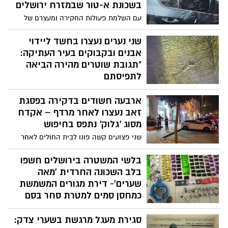
תשתיות, שיפור המרחב העירוני, ומענה מיטבי
בשכונת א-טור שבמזרח ירושלים
לצורכי התושבים של בירת ישראל
עם השלמת פעולות החקירה ומעצרם של
ארבעת החשודים במעשה, צפוי כי בימים
הקרובים יוגש נגדם כתב אישום על ידי
שני נערים נעצרו בחשד ליידוי
הפרקליטות
אבנים ובקבוקים בעיר העתיקה:
“תגובת שוטרים מהירה הביאה
לתפיסתם
כוחות משטרת מרחב דוד ומג”ב ירושלים עצרו
ארבעה חשודים בדקירה בפסגת
הלילה שני חשודים בני 14 בחשד ליידוי
בלוקים ובקבוקים לעבר מבנה בעיר העתיקה.
זאב נעצרו לאחר מרדף – אקדח
הודות להכוונת תצפיתני “מבט 2000”, נתפסו
מסוג ‘גלוק’ נתפס בחיפוש
החשודים במהירות וללא נפגעים. היום יובאו
שני פצועים קשה פונו לבית החולים לאחר
לדיון בהארכת מעצרם
קטטה אלימה בצפון ירושלים. הודות לתגובה
מהירה של שוטרי מחוז ירושלים ותצפיתני
בלשי המשטרה בירושלים חשפו
מרכז השליטה, אותר רכב החשודים ונעצרו
בלב השכונה החרדית 'מאה
ארבעת המעורבים במבשרת ציון. בחיפושים
שערים'- דירת מגורים המשמשת
שבוצעו בבתיהם אותר אקדח “גלוק”,
כמחסן סמים למטרת סחר בסם
והחקירה הועברה לימ”ר ירושלים
לאחר פעילות סמויה שערכו בלשי תחנת לב
סגירת מעגל מרגשת בשערי צדק:
הבירה שבמרחב ציון כנגד עבירות סחר