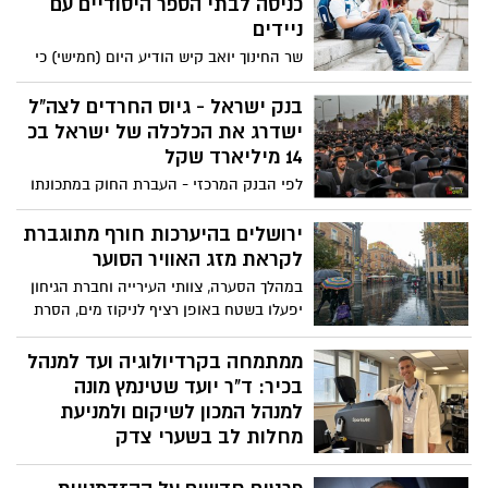
כניסה לבתי הספר היסודיים עם
ומאפשרת לראות את הפרטים
ניידים
הארכיטקטוניים הייחודיים בהם.
שר החינוך יואב קיש הודיע היום (חמישי) כי
ממחציתה השנייה של שנת הלימודים תשפ"ו,
החל מתאריך 2 בפברואר 2026 - ייפרדו
בנק ישראל - גיוס החרדים לצה"ל
תלמידי היסודי מהטלפונים הניידים כבר
ישדרג את הכלכלה של ישראל בכ
בשער בית הספר. מדובר בהרחבת ההחלטה
14 מיליארד שקל
משנת 2019, שאסרה על שימוש בטלפונים
לפי הבנק המרכזי - העברת החוק במתכונתו
ניידים בשיעורים בבתי הספר. כעת, גם
הנוכחית עלולה לשמר את הנטל הכלכלי הכבד
בהפסקות וגם לפני השיעור הראשון, הילדים
הנובע מהשימוש הנרחב באנשי מילואים.
ירושלים בהיערכות חורף מתוגברת
לא יבהו במסכים.
התוצאה תהיה המשך הפגיעה בשוק העבודה,
לקראת מזג האוויר הסוער
אובדן הכנסה משקית, עלות תקציבית כבדה
במהלך הסערה, צוותי העירייה וחברת הגיחון
ואובדן הכנסות ממיסים. הבנק מזהה שתי
יפעלו בשטח באופן רציף לניקוז מים, הסרת
בעיות מרכזיות: יעדי גיוס שבקושי עונים על
מפגעים והחזרת הצירים לשגרה ככל שיידרש
המצב הקיים, וסנקציות שאינן רלוונטיות
ממתמחה בקרדיולוגיה ועד למנהל
לחברה החרדית ולכן לא ישפיעו על החלטות
בכיר: ד"ר יועד שטינמץ מונה
הפרטים להתגייס
למנהל המכון לשיקום ולמניעת
מחלות לב בשערי צדק
ד"ר יועד שטינמץ, קרדיולוג בכיר ובעלת
מומחיות ברפואה פנימית, בן 42 מגוש עציון,