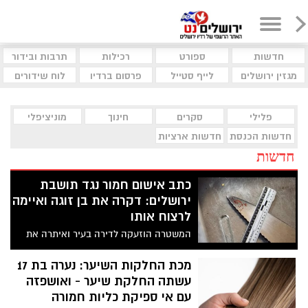
חדשות
ספורט
רכילות
תרבות ובידור
מגזין ירושלים
לייף סטייל
פרסום ברדיו
לוח שידורים
פלילי
סקרים
חינוך
מוניציפלי
חדשות הכנסת
חדשות ארציות
חדשות
כתב אישום חמור נגד תושבת
ירושלים: דקרה את בן זוגה ואיימה
לרצוח אותו
המשטרה הוזעקה לדירה בעיר ואיתרה את
הקורבן עם פצעי דקירה קשים; בדירה נמצאו
סכינים מגואלות בדם
מכת החלקות השיער: נערה בת 17
עשתה החלקת שיער - ואושפזה
עם אי ספיקת כליות חמורה