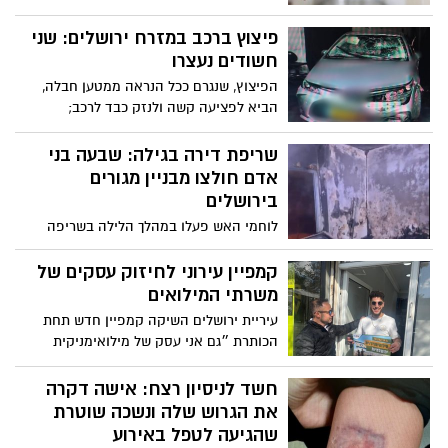
תושב הצפון והבוקר, הוגש נגדו כתב האישום
על ידי יחידת התביעות המשטרתית בירושלים
פיצוץ ברכב במזרח ירושלים: שני
חשודים נעצרו
הפיצוץ, שנגרם ככל הנראה ממטען חבלה,
הביא לפציעה קשה ולנזק כבד לרכב;
המשטרה חוקרת את נסיבות המקרה
שריפת דירה בגילה: שבעה בני
אדם חולצו מבניין מגורים
בירושלים
לוחמי האש פעלו במהלך הלילה בשריפה
בדירה בקומה השלישית ברחוב הצוף; שישה
נפגעים קל ואחד במצב בינוני פונו לטיפול
קמפיין עירוני לחיזוק עסקים של
רפואי
משרתי המילואים
עיריית ירושלים השיקה קמפיין חדש תחת
הכותרת ״גם אני עסק של מילואימניקית
ומילואימניק ירושלמי", שתכליתו לחזק,
להוקיר ולתמוך בבעלות ובבעלי עסקים
חשד לניסיון רצח: אישה דקרה
ירושלמים המשרתים במילואים, מכל שכונות
את הגרוש שלה ונשכה שוטרת
העיר ומכל תחומי העשייה
שהגיעה לטפל באירוע