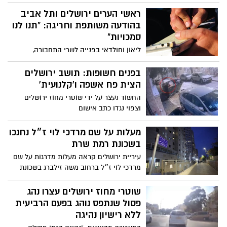
ומתקרבת: במהלך חודש נובמבר יבוצעו
עבודות לילה להשלמת הסדרי התנועה
ראשי הערים ירושלים ותל אביב
הסופיים במנהרה, כחלק מהשלב האחרון
בהודעה משותפת וחריגה: "תנו לנו
בפרויקט
סמכויות"
ליאון וחולדאי בפנייה לשרי התחבורה,
המשפטים והביטחון הלאומי: ״העניקו
לפקחים העירוניים סמכויות לאכוף את החוק
בפנים חשופות: תושב ירושלים
האוסר על כניסת רכבים לצומת חסום"
הצית פח אשפה ו'קלנועית'
החשוד נעצר על ידי שוטרי מחוז ירושלים
וצפוי נגדו כתב אישום
מעלות על שם מרדכי לוי ז״ל נחנכו
בשכונת רמת שרת
עיריית ירושלים קראה מעלות מדרגות על שם
מרדכי לוי ז״ל ברחוב משה זילברג בשכונת
רמת שרת
שוטרי מחוז ירושלים עצרו נהג
פסול שנתפס נוהג בפעם הרביעית
ללא רישיון נהיגה