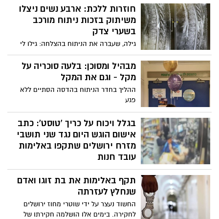
ורדף אחר החשוד, שוטרי מחוז ירושלים
חוזרות ללכת: ארבע נשים ניצלו
השלימו את המרדף ועצרו את החשוד
משיתוק בזכות ניתוח מורכב
במעורבות במעשה. מעצרו הוארך בבית
בשערי צדק
המשפט
גילה, שעברה את הניתוח בהצלחה: גילו לי
גידול בגודל של כדור טניס. בזכות הניתוח -
הצלחתי לחזור ולהזיז את הרגל אחרי חודשים
מבהיל ומסוכן: בלעה סוכריה על
של פגיעה באיכות החיים". ד"ר גוסטבו רייז:
מקל - וגם את המקל
"מעולם לא ראיתי הצטברות של מקרים רבים
ההליך בחדר הניתוח בהדסה הסתיים ללא
כל כך. בדרך כלל טיפלנו במקרים דומים
פגע
בתדירות נמוכה הרבה יותר"
בגלל ויכוח על כריך 'טוסט': כתב
אישום הוגש היום נגד שני תושבי
מזרח ירושלים שתקפו באלימות
עובד חנות
החשודים גרמו לו לחבלות וניסו להימלט עד
תקף באלימות את בת זוגו ואדם
שנעצרו על ידי שוטרי מחוז ירושלים
שנחלץ לעזרתה
החשוד נעצר על ידי שוטרי מחוז ירושלים
לחקירה. בימים אלו הושלמה חקירתו של