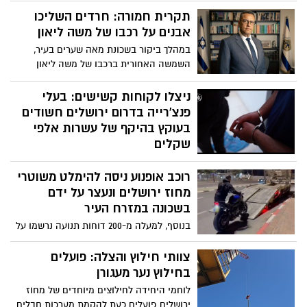
ההדבקה מרוכזים בעיקר ביישובים חרדיים
תקרית חמורה: חרדים השליכו
(שם הרוב נמנעים מחיסונים). ד״ר יאן
אבנים על רכבו של משה ליאון
מיסקין: "זה אסון לאומי. משפחות חרבו,
במהלך ביקור בשכונת מאה שערים בעיר,
קהילות הוכו – וזה כתם על כולנו. זה לא
השמשה האחורית ברכבו של משה ליאון
'מקרה מצער' – זה כישלון מערכתי.
נופצה בידי פורעים שיידו אבנים לכיוון הרכב.
המשטרה חוקרת
ניצלו לקוחות קשישים: בעלי
פנצ'רייה בדרום ירושלים חשודים
בעוקץ בהיקף של עשרות אלפי
שקלים
חמישה חשודים תושבי מזרח ירושלים, נעצרו
רוכב אופנוע ניסה להימלט משוטרי
הבוקר על ידי שוטרי מחוז ירושלים ורשות
המסים
מחוז ירושלים ונעצר על ידם
בשכונה במזרח העיר
בנוסף, למעלה מ-200 דוחות תנועה נרשמו על
ידי שוטרי מחוז ירושלים בסוף שבוע של
אכיפה ברחבי העיר
צוותי חילוץ והצלה: פועלים
בחילוץ נער מעגורן
לוחמי היחידה לחילוצים מיוחדים של מחוז
ירושלים פועלים כעת להקמת מערכות חבלים