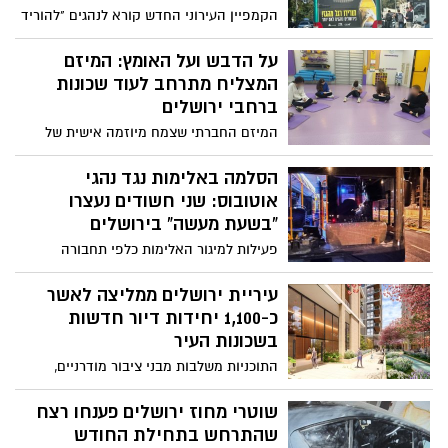
הקמפיין העירוני החדש קורא לנהגים "להוריד
רגל מהגז".
על הדבש ועל האומץ: המיזם
המצליח מתרחב לעוד שכונות
ברחבי ירושלים
המיזם החברתי שצמח מיוזמה אישית של
צעירה ירושלמית- דבש פוגלמן בת ה-18, והפך
לתכנית עירונית מובילה להעצמה, בריאות
הסלמה באלימות נגד נהגי
וחוסן נפשי לנערות בגילאי 12–16, מתרחב
אוטובוס: שני חשודים נעצרו
לשכונות נוספות בעיר
“בשעת מעשה” בירושלים
פעילות למיגור האלימות כלפי תחבורה
ציבורית: במהלך פעילות סמויה של בלשי
מחוז ירושלים הלילה, נעצרו 'בשעת מעשה'
עיריית ירושלים ממליצה לאשר
שני חשודים בני משפחה, לחקירה שבסיומה
כ-1,100 יחידות דיור חדשות
נכלא אחד המעורבים. מדובר במעצר נוסף
בשכונות העיר
במהלך היממה האחרונה בבירה של חשוד
התוכניות משלבות מבני ציבור מודרניים,
באלימות כלפי עובדי תחבורה ציבורית
חזיתות מסחריות תוססות, אזורי תעסוקה
ומרחבים ציבוריים פתוחים. תוכניות אלה
שוטרי מחוז ירושלים פענחו רצח
מבטאות את מחויבות העירייה לשדרוג
שהתרחש בתחילת החודש