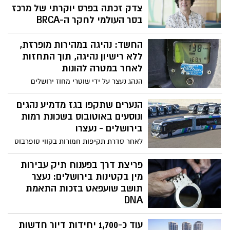
רישיון, תוך התעלמות מוחלטת מהחוק
צדק זכתה בפרס יוקרתי של מרכז
ומהסיכון למשתמשי הדרך
בסר העולמי לחקר ה-BRCA
על בסיס מחקריה ועבודתה של פרופ'
החשד: נהיגה במהירות מופרזת,
לוי-להד, נכנסה לסל שירותי הבריאות בדיקת
הסקר לגילוי מוטציות בגן BRCA1\2 לנשים
ללא רישיון נהיגה, תוך התחזות
יהודיות
לאחר במטרה להונות
הנהג נעצר על ידי שוטרי מחוז ירושלים
ומעצרו הוארך בבית המשפט
הנערים שתקפו בגז מדמיע נהגים
ונוסעים באוטובוס בשכונת רמות
בירושלים - נעצרו
לאחר סדרת תקיפות חמורות בקווי סופרבוס
בירושלים ביומיים האחרונים, שבמהלכן ריססו
נערים גז מדמיע לעבר נהגים, מבקרים ונוסעים
פריצת דרך בפענוח תיק עבירות
של החברה בתוך מספר אוטובוסים בבירה,
מין בקטינות בירושלים: נעצר
אתמול נעצרו חשודים במקרה האלימות
תושב שועפאט בזכות התאמת
שאירע בשכונת רמות וזאת תוך תיאום ושיתוף
DNA
הפעולה של סופרבוס עם המשטרה
בזכות DNA, צפויים חוקרי היחידה ללחימה
עוד כ-1,700 יחידות דיור חדשות
בפשיעה ציון במחוז ירושלים לפענח פרשיית