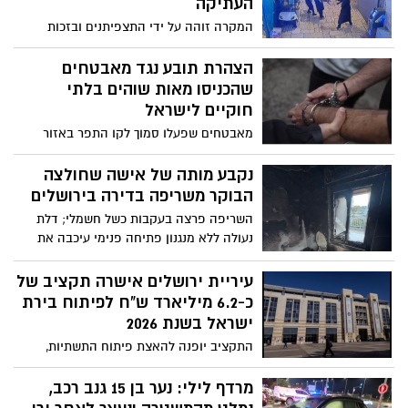
העתיקה
המקרה זוהה על ידי התצפיתנים ובזכות
ערנותם והתגובה המהירה, הועבר דיווח מהיר
לשוטרי מרחב דוד ולוחמי מג"ב ירושלים
הצהרת תובע נגד מאבטחים
שפעלו בשטח לאיתור החשוד במעשה הפסול
שהכניסו מאות שוהים בלתי
חוקיים לישראל
מאבטחים שפעלו סמוך לקו התפר באזור
גבעת זאב, נעצרו על ידי שוטרי מחוז ירושלים
בחשד שניצלו את תפקידם והכניסו מאות
נקבע מותה של אישה שחולצה
שוהים בלתי חוקיים לישראל תוך עקיפת
הבוקר משריפה בדירה בירושלים
בידוק ביטחוני וקבלת שוחד, וסיכנו באופן
השריפה פרצה בעקבות כשל חשמלי; דלת
חמור את ביטחון אזרחי מדינת ישראל. היום,
נעולה ללא מנגנון פתיחה פנימי עיכבה את
בתום החקירה, הוגשה נגדם הצהרת תובע על
חילוצה של האישה
ידי הפרקליטות
עיריית ירושלים אישרה תקציב של
כ-6.2 מיליארד ש"ח לפיתוח בירת
ישראל בשנת 2026
התקציב יופנה להאצת פיתוח התשתיות,
חינוך, תרבות, תחבורה והתחדשות עירונית
ברחבי הבירה. ראש העיר ירושלים, משה
מרדף לילי: נער בן 15 גנב רכב,
ליאון: "תקציב הפיתוח שאישרנו מבטא סדר