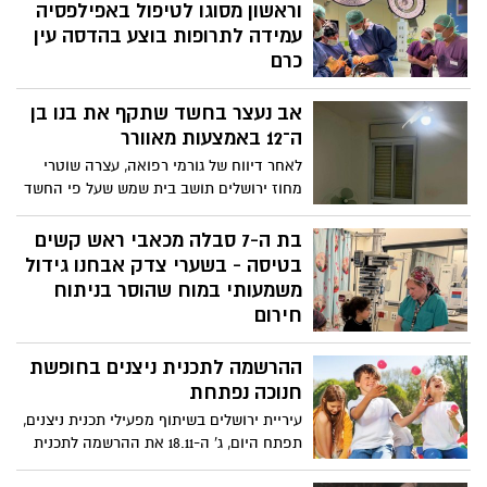
לשלושה ילדים צעירים ובהריון ללידתה
וראשון מסוגו לטיפול באפילפסיה
הרביעית, הגיעה לבית החולים לפני מספר
עמידה לתרופות בוצע בהדסה עין
ימים אך הליך הלידה השגרתי הפך בן רגע
כרם
לאירוע חירום שהסתיים במותה.
בת ה- 35 הסובלת שנים ארוכות מהתקפי
אב נעצר בחשד שתקף את בנו בן
אפילפסיה קשים, ניסתה כל פרוטוקול רפואי
מקובל אך ההתקפים חוזרים ונשנים ומצבה
ה־12 באמצעות מאוורר
מתדרדר. צוות מרכז האפילפסיה בהדסה עין
לאחר דיווח של גורמי רפואה, עצרה שוטרי
כרם איפשר לה לעבור ניתוח ייחודי אשר
מחוז ירושלים תושב בית שמש שעל פי החשד
לראשונה בוצע מחוץ לגבולות ארה"ב וקנדה,
השליך מאוורר לעבר בנו בעקבות ויכוח על
במסגרתו לאחר איתור מוקד האפילפסיה
רעש מהטלפון. הילד פונה לבית החולים עם
בת ה-7 סבלה מכאבי ראש קשים
המדוייק במוחה, הושתל בו קוצב המזהה את
חבלות, והאב יובא לדיון בהארכת מעצרו.
בטיסה - בשערי צדק אבחנו גידול
פעילות חשמלית לא תקינה ורק אז מנטרל
המשטרה: “ננקוט יד קשה נגד אלימות
משמעותי במוח שהוסר בניתוח
אותה בטרם תהפוך להתקף אפילפטי
במשפחה”
חירום
ד״ר רייז שהוביל את הניתוח, אמר כי "המקרה
ההרשמה לתכנית ניצנים בחופשת
הסתיים בהצלחה בזכות התערבות מקצועית
שבוצעה זמן, בשילוב זרועות של הצוות
חנוכה נפתחת
הרפואי בשערי צדק, לפני שהמצב היה עלול
עיריית ירושלים בשיתוף מפעילי תכנית ניצנים,
להידרדר ולהיות מסכן חיים״
תפתח היום, ג' ה-18.11 את ההרשמה לתכנית
ניצנים בחופשת חנוכה. השתתפות ילדי וילדות