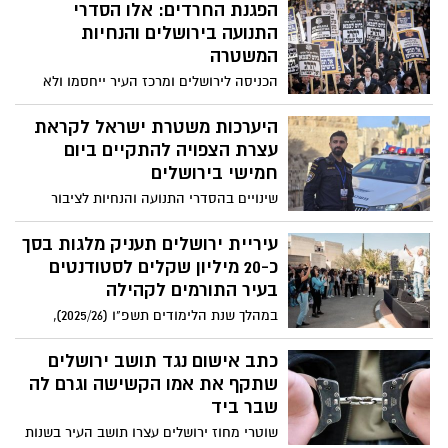
במינהלים הקהילתיים ובשכונות העיר,
הפגנת החרדים: אלו הסדרי
במהלכם ישתפו העולים בסיפוריהם האישיים
התנועה בירושלים והנחיות
וייקחו חלק בפעילויות מגוונות*
המשטרה
הכניסה לירושלים ומרכז העיר ייחסמו ולא
תאפשר לכלי רכב פרטיים הגעה לכביש 1.
כאלפיים שוטרים ולוחמי משמר הגבול,
היערכות משטרת ישראל לקראת
ייאבטחו את משתתפיה לצד שמירה על הסדר
עצרת הצפויה להתקיים ביום
הציבורי, יכווינו את התנועה בעיר ובמבואותיה.
חמישי בירושלים
צפויים עומסי תנועה וציבור משתמשי הדרך
שינויים בהסדרי התנועה והנחיות לציבור
מתבקש להישמע להנחיות המשטרה בהתאם
המשתתפים ומשתמשי הדרך
עיריית ירושלים תעניק מלגות בסך
כ-20 מיליון שקלים לסטודנטים
בעיר התורמים לקהילה
במהלך שנת הלימודים תשפ"ו (2025/26),
עיריית ירושלים תעניק מלגות בסכום של כ-20
מיליון שקלים במסגרת "קרן המלגות
כתב אישום נגד תושב ירושלים
העירונית", לסטודנטים ירושלמים הלומדים
שתקף את אמו הקשישה וגרם לה
בעיר ולוקחים חלק בתוכנית המלגות
שבר ביד
שוטרי מחוז ירושלים עצרו תושב העיר בשנות