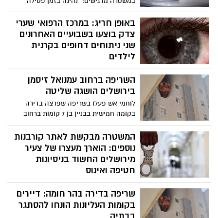
במשטרה מדגישים: “נהיגה בזמן פסילה
מסכנת חיים ונגיב במלוא החומרה"
באופן חריג: במרכז הרפואי שערי
צדק בוצעו בשבועיים האחרונים
שני ניתוחים דחופים בקרנית
לילדים
הניתוחים הדחופים בוצעו בקרנית לילדים בני
השריפה ברחוב עמנואל זיסמן
שש ותשע עקב חבלה מעיפרון
בירושלים הושגה שליטה
לוחמי אש פעלו בשריפה שפרצה בדירה
בקומה חמישית בבניין בן 7 קומות ברחוב
עמנואל זיסמן. בעלת הדירה נבדקה במקום,
הוגדרה במצב קל ויציב וסירבה להתפנות
המשטרה מבקשת לאתר קורבנות
להמשך טיפול
נוספים: הוארך מעצרו של צעיר
מירושלים החשוד בניסיונות
חטיפה ואינוס
לאור התפתחות בחקירה עליה עמלים חוקרי
שריפה בדירה בהר חומה: דיירים
מחוז ירושלים, תוך הארכת ימי מעצרו של
חשוד צעיר תושב העיר בחשד לעבירות בין
בקומות העליונות הונחו להסתגר
היתר של ניסיונות חטיפה ואינוס, מבקשת
בבתיה