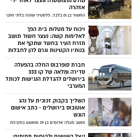
נמלט מהמשטרה ונעצר לאחר ירי
עדיפויות ברור: השקעה נרחבת בתשתיות,
אזהרה
בחינוך, בתרבות ובאיכות החיים של תושבי
החשוד בן 15 בלבד, פלסטיני שוהה בלתי חוקי
ירושלים״
מרמאללה, ניסה להימלט תוך נהיגה פרועה
ונעצר על ידי שוטרי מחוז ירושלים
ויכוח על מטלות בית הפך
לאלימות קשה: נעצר חשוד תושב
מזרח העיר בחשד שתקף את
בנותיו הקטינות וגרם להן לחבלות
מחקירת המקרה עלה כי החשוד תקף את שתי
חברת סופרבוס החלה בהפעלה
בנותיו הקטינות מספר פעמים ובמספר
הזדמנויות. במקרה שהתרחש לפני מספר
סדירה ומלאה של קו 333
ימים, על פי החשד תקף החשוד את בנותיו
בירושלים להגדלת הנגישות לכותל
וגרם להן לחבלות, ככל הנראה בעקבות
המערבי
דרישות שהציב החשוד לבנותיו לביצוע מטלות
הקו, שהופעל עד כה במועדים מיוחדים בלבד,
בית, כגון שטיפת כלים, וכאשר אלו לא בוצעו
השליך בקבוק זכוכית על נהג
יפעל מעתה באופן קבוע וייתן מענה לנוסעים
לשביעות רצונו, תקף אותן
המגיעים למרכז התחבורתי 'הארזים'
אוטובוס בירושלים - כתב אישום
מהשירות הבינעירוני
הוגש
תושב מעלה אדומים בן 39 מואשם בתקיפת
עובד ציבור וגרימת חבלה של ממש במהלך
נסיעה בארמון הנציב; לנהג נגרמה פציעה
ניצל קשישים ולקוחות תמימים: