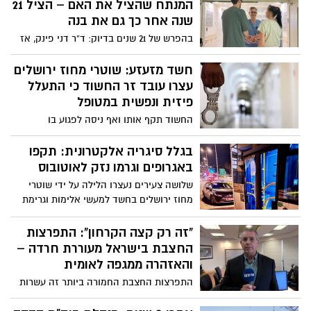
בסמים בעיר, נעצרה חשודה במעשה נעצרה
המנתח שהציל את האם – הציל 21
לחקירה ובחיפוש שנערך במקום, אותרו
שנה אחר כך גם את בנה
חומרים חשודים כסם ביניהם- עוגיות 'אוראו'
בהפרש של 21 שנים בדיוק: ד”ר דני פינק, אז
וחטיפי 'במבה'
מנתח צעיר בשערי צדק, הציל את חייה של
אישה בהריון שסבלה מקרע באבי העורקים
חשד מזעזע: שוטרי מחוז ירושלים
— וכעבור שני עשורים הוזעק שוב כדי להציל
עצרו עובד זר החשוד כי התעלל
את חיי בנה, הלוחם הצעיר, שלקה באותו מצב
פיזית ונפשית במטופל
נדיר ותורשתי
החשוד תקף אותו ואף ניסה לפגוע בו
באמצעות כלי חד. עם הגעת השוטרים לדירה,
החשוד התנגד למעצר ותקף גם אותם.
בגלל סיגריה אלקטרונית: תקפו
לבקשת המשטרה, בית המשפט האריך את
באגרופים וגרמו נזק לאוטובוס
מעצרו של החשוד
שלושה צעירים נעצרו הלילה על ידי שוטרי
מחוז ירושלים בחשד למעשי אלימות וגרימת
נזק
"זה רק קצה הקרחון": התפרצות
החצבת בישראל מעוררת חרדה –
והאזהרה ממגפה לאומית
התפרצות החצבת החמורה ביותר זה עשרות
שנים ממשיכה להתפשט – ומומחי בריאות