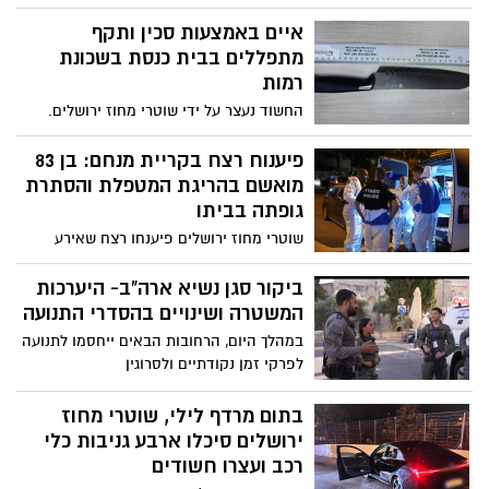
ה-50 לחייו, שתקף באלימות את אמו
הקשישה בביתה וגרם לה חבלות. בתום
איים באמצעות סכין ותקף
החקירה, הוגש נגדו כתב אישום על ידי יחידת
מתפללים בבית כנסת בשכונת
התביעות המשטרתית של מחוז ירושלים
רמות
החשוד נעצר על ידי שוטרי מחוז ירושלים.
בתום החקירה, הוגש נגדו כתב אישום על ידי
יחידת התביעות המשטרתית של מחוז
פיענוח רצח בקריית מנחם: בן 83
ירושלים
מואשם בהריגת המטפלת והסתרת
גופתה בביתו
שוטרי מחוז ירושלים פיענחו רצח שאירע
בשכונת קריית מנחם בירושלים במהלכו
החשוד (83) גרם למותה של המטפלת שלו
ביקור סגן נשיא ארה"ב- היערכות
באמצעות סכין, והסליק את גופתהּ בביתו.
המשטרה ושינויים בהסדרי התנועה
היום, הוגשה הצהרת תובע נגד החשוד על ידי
במהלך היום, הרחובות הבאים ייחסמו לתנועה
הפרקליטות
לפרקי זמן נקודתיים ולסרוגין
בתום מרדף לילי, שוטרי מחוז
ירושלים סיכלו ארבע גניבות כלי
רכב ועצרו חשודים