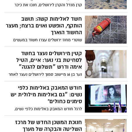
אלימות כלפי נבחרי ציבור
קרן מנדל והקרן לירושלים, חנכו את כיכר
מורטון ל’ מנדל ואת “עמק הצבאים על שם
ג’ק, ג’וזף ומורטון מנדל” ו”גן סיימון ורוז מנדל”.
חשד לאלימות קשה: תושב
זאת בהמשך לתרומת ענק של 15 מיליון דולר
הותקף, הופשט ואוים ברצח; מעצר
להרחבת עמק הצבאים – תרומה הממשיכה
החשוד הוארך
להעמיק את מחויבות משפחת מנדל לחיזוק
שוטרי מחוז ירושלים עצרו חשוד במעשים
ירושלים, חינוך, קהילה וסביבה
ומעצרו הוארך בבית המשפט המחוזי
קטין מירושלים נעצר בחשד
לסחיטת בני נוער: איים, הטיל
אימה ודרש ״תשלום להגנה״
נער בן 16 מיישוב סמוך לירושלים נעצר לאחר
שעל פי החשד סחט קטינים במשך תקופה
ממושכת, דרש מהם כספים ואיים לפגוע בהם
חודש המאבק באלימות כלפי
אם לא ייענו לדרישותיו. חלק מהמתלוננים
נשים: ״גם באלימות מילולית יש
נאלצו ללוות כסף או אף לאיים על תלמידים
סימנים כחולים”
אחרים כדי להשיגו. המשטרה ביקשה להאריך
לרגל חודש המאבק באלימות כלפי נשים,
את מעצרו ומדגישה: “נפעל ללא פשרות
העירייה החליטה להתמקד השנה באלימות
להגנה על בני הנוער”
הרגשית וברשתות החברתיות (דיגיטלית)
חנוכת המשכן החדש של מרכז
הפוגעת בנשים ובנערות, ומובילה קמפיין
השליטה והבקרה של מערך