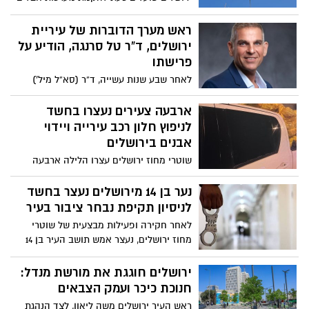
מתקדמות במטרה לחלץ נער בן 15 שנתקע על
עגורן בראש מבנה בן 36 קומות. מפקד
ראש מערך הדוברות של עיריית
האירוע מדגיש כי מדובר בחילוץ מאתגר
ירושלים, ד”ר טל סרנגה, הודיע על
במיוחד – אך ללא חשד לאובדנות
פרישתו
לאחר שבע שנות עשייה, ד”ר (סא”ל מיל’)
ישראל טל סרנגה מודיע על סיום תפקידו
כראש מערך הדוברות, השיווק וההסברה
ארבעה צעירים נעצרו בחשד
בעיריית ירושלים. העירייה תפרסם מכרז
לניפוץ חלון רכב עירייה ויידוי
למינוי מחליף, וסרנגה ימשיך ללוות את
אבנים בירושלים
התהליך ולהעביר את התפקיד בצורה מסודרת
שוטרי מחוז ירושלים עצרו הלילה ארבעה
קטינים בני 13–15, בחשד למעורבות בניפוץ
חלון רכב עירייה, יידוי אבנים לעבר אוטובוסים
נער בן 14 מירושלים נעצר בחשד
סמוך לתחנה המרכזית ופציעת נהג. אחד
לניסיון תקיפת נבחר ציבור בעיר
החשודים נקשר גם לתקיפת עובד עירייה
לאחר חקירה ופעילות מבצעית של שוטרי
מחוז ירושלים, נעצר אמש תושב העיר בן 14
בחשד למעורבות בניסיון תקיפת נבחר ציבור
וגרימת נזק לרכבו לפני כשבוע. המשטרה
ירושלים חוגגת את מורשת מנדל:
ממשיכה בחקירה ובאיתור מעורבים נוספים,
חנוכת כיכר ועמק הצבאים
ומדגישה: נפעל בנחישות ובאפס סובלנות נגד
ראש העיר ירושלים משה ליאון, לצד הנהגת