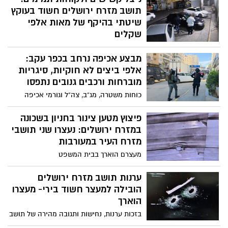
והאוטובוס ניזוק קשות
תושב מזרח ירושלים חשוד בעוקץ
שיטתי בהיקף של מאות אלפי
שקלים
בתום חקירה של שוטרי מחוז ירושלים, הוגשה
מבצע אכיפה נרחב בכפר עקב:
הצהרת תובע על ידי הפרקליטות
אלפי ביצים לא חוקיות, סיגריות
מוברחות ורכבים גנובים נתפסו
כוחות משטרה, מג”ב, צה”ל וגורמי אכיפה
נוספים פעלו בצפון ירושלים נגד עבירות מזון,
הברחות וגניבות רכב – עשרות דוחות,
פיצוץ מטען צינור בחניון בשכונה
החרמות והשמדת תשתיות לא חוקיות
במזרח ירושלים: נעצרו שני תושבי
מזרח העיר במעורבות
מעצרם הוארך בבית המשפט
ערנות תושב מזרח ירושלים
הובילה למעצר חשוד בירי- מעצרו
הוארך
בזכות ערנות, נחישות ותגובה מהירה של תושב
מזרח ירושלים שזיהה ביצוע ירי סמוך לביתו