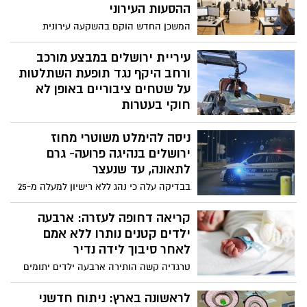
עירוני לחיזוק המודעות והאחריות הציבורית
ההסעות העירוני
המשכן החדש הוקם בהשקעה עירונית
נרחבת, ומשתרע על שטח הגדול פי שלושה
מהמבנה הקודם. תכנונו שם דגש על סביבת
עיריית ירושלים במבצע מורכב
עבודה נוחה ויעילה, נגישות מלאה ומתן שירות
ורחב היקף נגד תופעת השתלטות
מקצועי מהיר ומשודרג להורים ולתלמידים
על שטחים ציבוריים באופן לא
חוקי בעטרות
במבצע אכיפה מורכב ורחב היקף שנערך
ניסה להימלט משוטרי מחוז
באיזור תעשייה עטרות, פעלו צוותי אגף
אכיפה ושיטור של עיריית ירושלים בסיוע
ירושלים בנהיגה פרועה- גרם
המשטרה, לפינוי השתלטות עבריינית ומפגעים
לתאונה, עד שנעצר
על שטח ציבורי בעטרות
בבדיקה עלה כי נהג ללא רישיון למעלה מ-25
שנה
קריאה דחופה לעזרה: ארבעה
ילדים קטנים נותרו ללא אמם
לאחר סיבוך לידה נדיר
טרגדיה קשה הותירה ארבעה ילדים יתומים
מאמם, מרת אביטל מרגי ע״ה, שנפטרה בגיל
31 לאחר סיבוך לידה נדיר וקשה. אביטל, אם
לראשונה בארץ: ניתוח חדשני