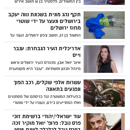
בין החשודים, פלסטיני בן 16 תושב איו"ש
שוהה בלתי חוקי, ללא רשיון נהיגה, שגנב רכב
ממרכז הארץ ונעצר על ידי שוטרי מחוז
תקף נהג מונית בשכונת נווה יעקב
ירושלים סמוך למחסום קלנדיה
בירושלים ונעצר על ידי שוטרי
מחוז ירושלים
החשוד בן 37, תושב צפון ירושלים, נעצר על
ידי השוטרים ואמש, הובא לבית המשפט לדיון
בהארכת מעצרו
אדריכלית העיר הנבחרת: ענבר
וייס
אינג' יואל אבן, מהנדס העיר ירושלים וראש
מינהל תכנון ותשתיות: "ענבר היא מקצוענית
בעלת חזון, שהוכיחה בעבודתה בעירייה״
עשרות אלפי שקלים, רכב הפוך
ונפגעים בתאונה
בפעילות המשטרה נגד כניסתם של מסתננים
ואלו המסייעים בידם, נעצרו על ידי שוטרי
מחוז ירושלים בין היתר, שלושה חשודים
שהסיעו את אותם שוהים בלתי חוקיים. באחד
עוד ישראלי/יהודי ברשימת זוכי
המקרים בניסיון ההימלטות, התנגש נהג אחד
פרס נובל: פרופ' יואל מוקיר זכה
מכלי הרכב החשודים ברכב תמים שהתהפך
בפרס נובל לכלכלה לשנת 2025