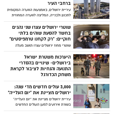
עבירות מין בקטינות, ש'הראשונה' ארעה לפני
ברחבי העיר
למעלה מעשור. החשוד במעשה- תושב מחנה
עיריית ירושלים, באמצעות הוועדה המקומית
הפליטים שועפאט נעצר לאחרונה, והיום
לתכנון ולבנייה, המליצה לוועדה המחוזית
הוארך מעצרו פעם נוספת לטובת המשך
לאשר ארבע תוכניות להתחדשות עירונית
החקירה
ותכנית אחת לבנייה חדשה, הכוללות כ-1,700
שוטרי ירושלים עצרו שני נהגים
יחידות דיור חדשות בשכונות פסגת זאב,
בחשד להסעת שוהים בלתי
קריית משה, פת, דרך חברון וקטמון הישנה
חוקיים: “רק לקחנו טרמפיסטים”
שוטרי מחוז ירושלים עצרו תושב מעלה
אדומים ותושב מזרח ירושלים בשני מקרים
שונים בחשד שהסיעו שוהים בלתי חוקיים
היערכות משטרת ישראל
תמורת תשלום. בחקירתם, טענו כי ״רק לקחו
בירושלים- שינויים בהסדרי
טרמפיסטים״
התנועה והנחיות לציבור לקראת
משחק הכדורגל
משטרת ישראל השלימה את היערכותה
3,000 עולים חדשים מדי שנה:
לקראת משחק הכדורגל הצפוי להתקיים היום
בשעה 20:30 באצטדיון 'טדי', בין הקבוצות
ירושלים מציינת את "יום העלייה"
בית"ר ירושלים והפועל באר שבע
עיריית ירושלים מציינת את "יום העלייה"
בשורת אירועים למען העולים החדשים
שהתיישבו בבירה * האירועים יתקיימו