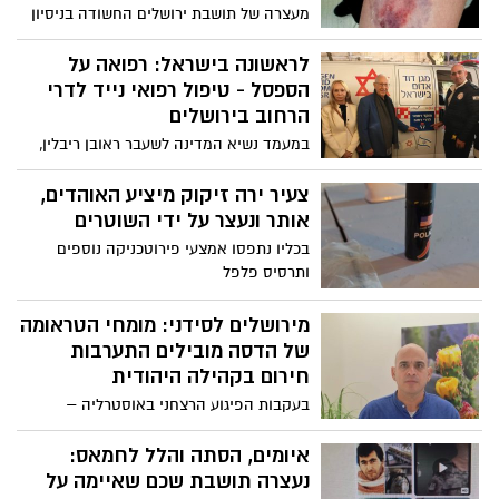
מעצרה של תושבת ירושלים החשודה בניסיון
רצח, הוארך הבוקר בבית המשפט וחקירת
המקרים נמשכת
לראשונה בישראל: רפואה על
הספסל - טיפול רפואי נייד לדרי
הרחוב בירושלים
במעמד נשיא המדינה לשעבר ראובן ריבלין,
נחנך תחילת הפעלתה של ניידת מד״א ייעודית
שתשמש את הסיורים הרפואיים של עיריית
צעיר ירה זיקוק מיציע האוהדים,
ירושלים ומד''א למען דרי הרחוב. המהלך
אותר ונעצר על ידי השוטרים
מהווה חיזוק נוסף למענה הרפואי הקיים
בכליו נתפסו אמצעי פירוטכניקה נוספים
שמפעילה העירייה עבור דרי הרחוב
ותרסיס פלפל
מירושלים לסידני: מומחי הטראומה
של הדסה מובילים התערבות
חירום בקהילה היהודית
בעקבות הפיגוע הרצחני באוסטרליה –
פסיכולוגים מהדסה החלו בהובלת תוכנית
Crisis Intervention, בהדרכת מטפלים, רופאי
איומים, הסתה והלל לחמאס:
משפחה ואנשי קהילה להתמודדות עם
נעצרה תושבת שכם שאיימה על
טראומה אקוטית