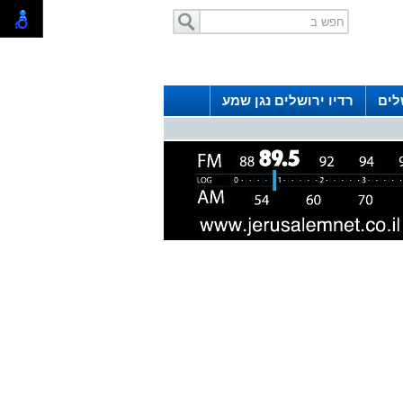
לים
רדיו ירושלים נגן שמע