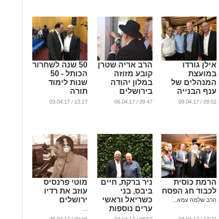
אילן גורדו
הרב אריה שטרן
50 שנה לשחרור
במועצת
קובע מזוזה
הכותל - 50
המנהלים של
במלון יהודה
שנות לימוד
ענף הבנייה
בירושלים
תורה
...
...
...
13:27 / 03.04.17
09:47 / 06.04.17
09:02 / 09.04.17
הרמת כוסית
ניר ברקת, חיים
מוטי פרנסיס
לכבוד חג הפסח
ביבס, בני
עוזב את רדיו
כשריאל וראשי
ירושלים
הרב שלמה עמא...
ערים נוספות
...
בהרמת הכוסית