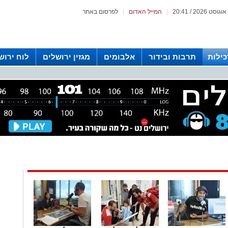
|
המייל האדום
|
לפרסום באתר
כילות
תרבות ובידור
אלבומים
מגזין ירושלים
לוח ירוש
 רדיו ירושלים