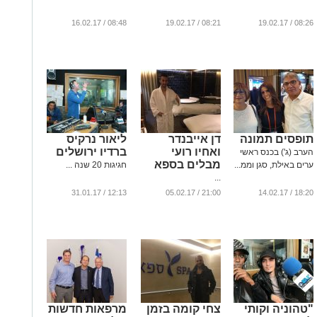
08:48 / 16.02.17
08:21 / 19.02.17
08:26 / 19.02.17
תופסים תמונה
דן אייבנדר
ליאור נרקיס
ואחיו רועי
ברדיו ירושלים
הערב (ג') בכנס ראשי
מבלים בספא
ערים באילת, סגן וממ...
חגיגות 20 שנה ...
...
12:13 / 31.01.17
21:00 / 05.02.17
18:20 / 14.02.17
"טהוניה וקותי
צחי קומה בזמן
מרפאות חדשות