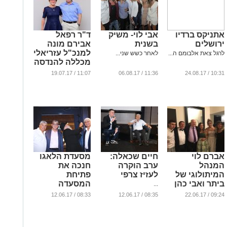
אתניקס ברדיו
אבי לוי- משיק
ד"ר רפאל
ירושלים
בשנית
אבירם מונה
למנכ"ל עזריאלי
לרגל צאת אלבומם ה...
לאחר כשש שני...
מכללה להנדסה
...
11:07 / 19.07.17
11:36 / 06.08.17
10:31 / 24.08.17
אברם לוי
חיים שכאלה:
מסעדת הלאגו
המנהל
ערב הוקרה
חנכה את
המיתולוגי של
לעזיז צרפי
פתיחת
ביתר ואבי כהן
המסעדה
...
שחקן העבר
...
08:33 / 12.06.17
08:35 / 12.06.17
09:24 / 22.06.17
מחתנים את
הבנות
...