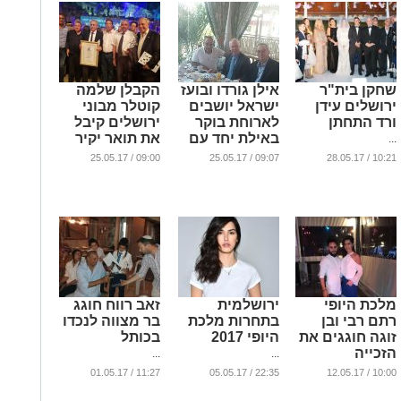
שחקן בית"ר
אילן גורדו ובועז
הקבלן שלמה
ירושלים עידן
ישראל יושבים
קוטלר מבוני
ורד התחתן
לארוחת בוקר
ירושלים קיבל
באילת יחד עם
את תואר יקיר
...
השר גלנט
ירושלים
09:00 / 25.05.17
09:07 / 25.05.17
10:21 / 28.05.17
...
...
מלכת היופי
ירושלמית
זאב רווח חוגג
רתם רבי ובן
בתחרות מלכת
בר מצווה לנכדו
זוגה חוגגים את
היופי 2017
בכותל
הזכייה
...
...
...
11:27 / 01.05.17
22:35 / 05.05.17
10:00 / 12.05.17