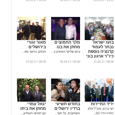
09:06 / 28.03.17
08:52 / 02.04.17
13:21 / 03.04.17
של החברה
למשק וכלכלה
של השלטון
המקומי
...
בועז ישראל
מלך החמוצים
מאור זגורי
נבחר לעמוד
מחתן את בנו
בירושלים
קדנציה נוספת
ביום שלישי האחרון ב...
הכותב והיוצר מא...
כיו"ר ארגון בוני
ירושלים
08:35 / 27.02.17
09:30 / 05.03.17
08:06 / 21.03.17
והסביבה
...
יריד התיירות
בחודש תשיעי
יגאל עמדי
ברדיו ירושלים
מחתן את ביתו
ישי ברנע, מנכ"ל מלון
יהודה ויו"ר הת...
השחקנית, נלי תגר...
יום חמישי האחרון,...