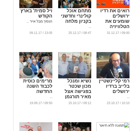
רואים את רדיו
מתחם אוכל
ויל סמית' בארץ
ירושלים
קולינרי וחדשני
הקודש
שומעים את
בקניון מלחה
הנסיך מבל אייר ...
הטלוויזיה
...
...
13:05 / 09.11.17
08:47 / 25.12.17
09:00 / 31.12.17
רמי קליינשטיין
נשיא ומנכל
מרימים כוסית
בלייב ברדיו
מכון שכטר
לכבוד השנה
ירושלים
בפגישה אצל
החדשה
מאיר תורגמן
...
...
...
09:50 / 19.09.17
09:12 / 15.10.17
10:10 / 23.10.17