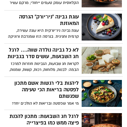
הקלאסית עומק טעמים ייחודי, מרקם עשיר
ונוכחות בשרית מודגשת
עוגת גבינה "ניו־יורק" הגרסה
המאוזנת
עוגת גבינה ניו־יורקית היא עוגה עשירה,
קרמית וחגיגית. בגרסה הזו שמנדבת ורוניקה
מייזלר, דיאטנית קלינית ויועצת לחברת
הרבלייף, שומרים על המרקם המפנק, אבל
לא כל גבינה נולדה שווה.... לרגל
עושים התאמות קטנות: פחות חמאה, שילוב
חג השבועות, עושים סדר בגבינות
חמאת שקדים או בוטנים בבסיס, פחות סוכר,
לקראת חג שבועות, הגבינות חוזרות למרכז
וגבינות מעט קלילות יותר.
הבמה: לבנות, מלוחות, רכות, קשות, שמנות,
דלות, מסורתיות ומתועשות. מאחורי המגוון
הזה מסתתרת אמת פשוטה: מבחינה
ליהנות בלי רגשות אשם מתכון
תזונתית, לא כל גבינה נולדה שווה.
לפסטה בריאות הכי טעימה
שפגשתם
מי אמר שפסטה ובריאות לא הולכים יחד?
המתכון החדש מאת ורוניקה מייזלר , דיאטנית
קלינית ויועצת לחברת הרבלייף משלב בין
לרגל חג השבועות: מתכון להכנת
חומרי גלם טריים, טעמים ים-תיכוניים ורוטב
פיצה ממש כמו בפיצרייה