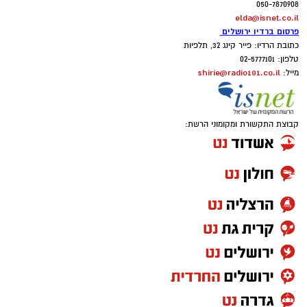
050-7870908
elda@isnet.co.il
פרסום ברדיו ירושלים
כתובת הרדיו: פייר קינג 32, תלפיות
טלפון: 02-5777101
shirie@radio101.co.il
מייל:
קבוצת התקשורת ומקומוני הרשת: