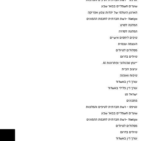
שערים חשמליים בבאר שבע
הארגון העולמי של יהדות צפון אפריקה
Netips -רשת חברתית לחכמת ההמונים
המלצה לסרט
המלצה לסדרה
טיפים ליחסים אישיים
העצמה עצמית
מסלולים לטיולים
טיולים בדרום
ייעוץ טכנולוגי ופתרונות AI
עיצוב הבית
טיפוח ואופנה
עורך דין באשדוד
עורך דין פלילי באשדוד
ישראל נט
מתכונים
נטיפס - רשת חברתית לטיפים והמלצות
שערים חשמליים בבאר שבע
Netips -רשת חברתית לחכמת ההמונים
מסלולים לטיולים
טיולים בדרום
עורך דין באשדוד