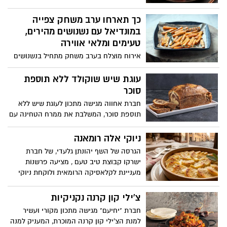
והמזוהים ביותר עם המטבח היפני, שהפך
בשנים האחרונות לכוכב גם במטבחים
כך תארחו ערב משחק צפייה
הביתיים בישראל. לרגל המאורע, המותג
במונדיאל עם נשנושים מהירים,
הקולינארי מאסטר שף, המתמחה במוצרי מזון
טעימים ומלאי אווירה
איכותיים מהמטבח האסייתי, מציע מתכון קל,
אירוח מוצלח בערב משחק מתחיל בנשנושים
צבעוני וטעים במיוחד, להכנת רול סושי
קלילים, מלוחים וקלים להכנה, שאפשר
משפחתי.
ליהנות מהם בנוחות מול המסך. בין ההמלצות
עוגת שיש שוקולד ללא תוספת
תמצאו מנות פינגרפוד אהובות, מאפים
סוכר
בהשראת מטבחים מרחבי העולם כמחווה
חברת אחווה מגישה מתכון לעוגת שיש ללא
לנבחרות המשתתפות, וגם קינוח מתוק
תוספת סוכר, המשלבת את ממרח הטחינה עם
באווירת כדורגל שישלים את החוויה.
שוקולד ללא תוספת סוכר. הממרח מעניק
המתכונים באדיבות מחלקת התזונה של מותג
לעוגה טעם עשיר ומפנק, לצד מרקם רך
ניוקי אלה רומאנה
מוצרי החשמל TEKA.
ואוורירי ומתאים לכל מי שמבקש להפחית את
הגרסה של השף יהונתן גלעדי, של חברת
צריכת הסוכר מבלי להתפשר על הטעם.
ישרקו קבוצת טיב טעם , מציעה פרשנות
העוגה קלה להכנה ונהדרת לאירוח ולמנת
מעניינת לקלאסיקה הרומאית ולוקחת ניוקי
ביניים מתוקה לכל המשפחה.
סולת רכים ואווריריים מבפנים, עוטפת אותם
בקרום זהוב וממכר של גבינת פרובולונה
צ'ילי קון קרנה נקניקיות
נמסה, ומקפיצה את הכל עם לוז קלוי שמוסיף
חברת "יחיעם" מגישה מתכון מקורי ועשיר
קראנץ’ מדויק וטעם עמוק.
למנת הצ'ילי קון קרנה המוכרת, המעניק למנה