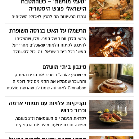
“טעמי מורשת” – כשהמטבח
הקלאסית, עם בסיס פריך ונימוח, מלית גבינה
הישראלי פוגש היסטוריה
עשירה וקרמית, בשילוב ממרח חלוה שמעניק
נגמרו הרעיונות מה להכין לאכול? השליחים
עומק וטעם עדין של שומשום. כל אלה מוגשים
כבר יודעים להגיע אליכם בלי להכניס את
עם ציפוי מפנק של פקאן מסוכר ושערות
הכתובת לווייז? המועצה לשימור אתרים,
מרשמלו על האש בגרסה משופרת
חלוה המוסיפים מרקם, מתיקות ומראה
בשיתוף משרד המורשת, מגישה את "טעמי
מרהיב. אם אתם מחפשים קינוח שיגנוב את
צבעי הלבן וורוד של המרשמלו, שהצליחו
מורשת" - חוברת מתכונים מראשית הציונות
ההצגה בשולחן החג, עוגת הגבינה חלוה של
להיכנס לקינוח הלאומי שאוכלים אחרי "על
ועד ימינו, שכל אחד מהם מייצג סיפור של
אחוה היא הבחירה המושלמת: חגיגית,
האש" בכל בית בישראל. זה יכול להשתלב
דמות, תקופה ומקום בארץ ישראל
מפתיעה ובעיקר טעימה להפליא.
בכל חג ובעיקר גם בל"ג בעומר . חברת כרמית
פינקה אותנו במתכון משודרג . תהנו
סינבון ביתי מושלם
מי שנסע לארה״ב מכיר את הריח המתוק
והמשכר שממלא את הקניונים ליד דוכני ה
Cinnabon לאחרונה שמנו לב שהרשת מוצפת
באנשים שהפכו את הכנת הסינבון לטרנד
לוהט אבל אנחנו כאן כדי לקחת את זה צעד
נקניקיות צלויות עם תפוחי אדמה
קדימה. אנחנו מביאים לכם את המתכון
וכרוב כבוש
המושלם לסינבון ביתי, כזה שאולי יחזיר
לקראת חגיגות יום העצמאות ול"ג בעומר,
אתכם ישר לטעם המוכר מארה״ב ואם עוד לא
מגישה חברת יחיעם, מיצרניות הנקניקים
הכרתם תתכוננו להתאהב
והפסטרמות המובילות בישראל, מתכון חגיגי,
עשיר, ומלא בטעמים: נקניקיות צלויות עם