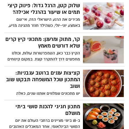
פירות קיץ עסיסיים, עגבניות שרי צבעוניות,
תפוזים אלכוהולי, צבעוני ומרענן, המבוסס על
שלוק קטן, הרגל גדול: פינוק קיצי
מוצרלה טרייה ועשבי תיבול רעננים. התוצאה
מיץתפוזים סחוט 100% טבעי של פרימור, ללא
תמים או שיעור בהרגלי אכילה?
היא מנה מרעננת, חגיגית ומלאת צבע,
תוספת סוכר וללא חומריםמשמרים.השילוב
המתאימה במיוחד לערב רומנטי של קיץ
מכירים את הרגע הישראלי הזה, אי־שם
בין טעמו העשיר והטבעי של מיץ התפוזים
ישראלי.
באמצע יוני-יולי, כשהילד חוזר מהגינה מזיע,
לבין המתיקות-חמיצות של הפסיפלורה, יחד
ניגש למקפיא, והנה ידו הקטנה שולפת שלוק
עם המשקה האלכוהולי, יוצרים קוקטייל קיצי,
צבעוני? לכאורה, מה כבר קרה? זה הרי “רק
קר, מתוק ומרענן: מתכוני קיץ קרים
קל להכנה ומלא בטעמים, שמתאים למפגש
קרח עם טעם”. לא שוקולד, לא עוגה ולא
שלא דורשים מאמץ
עם חברים, לארוחת ערב במרפסת או לבילוי
ממתק כבד. משהו קטן, קר ותמים כמעט.
רגוע
הקיץ כבר כאן, הטמפרטורות עולות, וכולנו
מחפשים דרך להתקרר קצת. במקום קינוחים
כבדים או משקאות שדורשים יותר מדי
התעסקות, אפשר להכין בבית מתכונים קרים
קציצות עננים ברוטב עגבניות:
שמתאימים לאירוח, להפסקה מתוקה באמצע
המתכון שכל המשפחה תבקש שוב
היום או לסיום מרענן של ארוחה קיצית
ושוב
המתכונים באדיבות מחלקת התזונה של מותג
יש מתכונים שמלווים אותנו שנים, כאלה
מוצרי החשמל Teka
שממלאים את הבית בריח של ילדות, שבת
ומשפחה. קציצות הבשר ברוטב עגבניות הן
מתכון חגיגי להכנת סושי ביתי
בדיוק מהסוג הזה רכות, עסיסיות ונמסות
מושלם
בפה. הסוד? לחם שספוג במים ונסחט היטב,
ב-18 ביוני מציינים ברחבי העולם את יום
שהופך את הקציצות לאווריריות כמו עננים.
הסושי הבינלאומי, אחד המאכלים האהובים