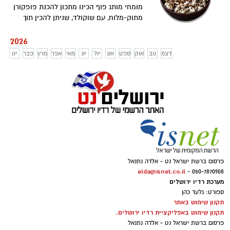
של עוגיות מגולגלות בשני צבעים: מגולגלות
מהבית כדי להתפנק, אלא רק לבחור חומרי
מומחי מותג פוף הכינו מתכון להכנת פופקורן
שחור-לבן. שילוב מנצח של טעמים, מרקמים
גלם טובים וליהנות. בתיאבון!
מתוק-מלוח, עם שוקולד, שניתן להכין תוך
ומראה חגיגי, במילוי ממרח חלוה וממרח
מספר דקות בבית.
טחינה בטעם שוקולד ללא תוספת סוכר של
2026
אחוה, המתאימים במיוחד לצד כוס תה או
דצמ
נוב
אוק
ספט
אוג
יול
יונ
מאי
אפר
מרץ
פבר
ינו
קפה בימים הקרים של העונה. חורף נעים!
פרסום ברשת ישראל נט - אלדה נתנאל
elda@isnet.co.il
050-7870908 -
מערכת רדיו ירושלים
ספורט: גלעד כהן
תקנון שימוש באתר
תקנון שימוש באפליקציית רדיו ירושלים.
פרסום ברשת ישראל נט - אלדה נתנאל