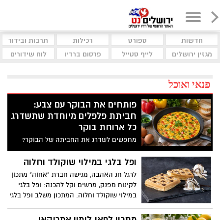
חדשות
ספורט
רכילות
תרבות ובידור
מגזין ירושלים
לייף סטייל
פרסום ברדיו
לוח שידורים
פנאי ואוכל
פותחים את הבוקר עם צבע:
חביתת פלפלים מיוחדת שתשדרג
כל ארוחת בוקר
מחפשים לשדרג את החביתה של הבוקר?
המתכון הזה משלב פלפלים צבעוניים, עשבי
תיבול טריים ותיבול עדין, ויוצר חביתה
ופל בלגי במילוי שוקולד וחלוה
אוורירית, עשירה בטעמים וצבעונית במיוחד.
לרגל חג האהבה, מגישה חברת "אחוה" מתכון
לקינוח מפנק, מרשים וקל להכנה: ופל בלגי
במילוי שוקולד וחלוה. המתכון משלב ופל בלגי
חם ואוורירי עם מילוי עשיר של ממרח חלוה
וממרח טחינה בטעם שוקולד ללא תוספת
מתכון לפאי לימון אמריקאי