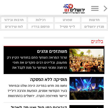
חדשות
ספורט
רכילות
תרבות ובידור
מגזין ירושלים
לייף סטייל
פרסום ברדיו
לוח שידורים
בלוגים
משתזפים ונהנים
טרנד המראה השזוף פחם בחודשי הקיץ רק
מתעצם, ובליינים רבים פוקדים את חופי
הרחצה ומכוני השיזוף על מנת לקבל את
הצבע הכי קיציי ושיקי שיש. הצבע הכול כך
מיוחד שאנו עובדים עליו קשה בקיץ, נועד
מוסיקה ללא הפסקה
לסמל את החופש הרגעי והאוויר הנעים, וגם
נחשו מה חדש במדינה היפה שלנו ובמיוחד
משמש לתמונות הגלריה של המסיבות הכי
בעיר הקודש? אמנים, הופעות והרבה דיג'ייז
שוות. עדשה, עדשה כל כך חדה, מי הכי
היישר מאירופה הקרה. ירושלים בהתרגשות
שזופה? מי שהעדשה תקלוט הכי שחומה
אדירה ומכינה עצמה לביקורים היסטוריים
תזכה לפתוח את עמוד הגלריה
ומוסיקליים בפרט. מהן העלויות שצפויות לנו
דיבורים כמו חול ואין מה לאכול