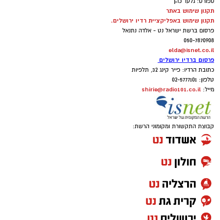
ספורט: גלעד כהן
תקנון שימוש באתר
תקנון שימוש באפליקציית רדיו ירושלים.
פרסום ברשת ישראל נט - אלדה נתנאל
050-7870908
elda@isnet.co.il
פרסום ברדיו ירושלים
כתובת הרדיו: פייר קינג 32, תלפיות
טלפון: 02-5777101
shirie@radio101.co.il
מייל:
קבוצת התקשורת ומקומוני הרשת: