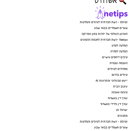
נטיפס - רשת חברתית לטיפים והמלצות
שערים חשמליים בבאר שבע
הארגון העולמי של יהדות צפון אפריקה
Netips -רשת חברתית לחכמת ההמונים
המלצה לסרט
המלצה לסדרה
טיפים ליחסים אישיים
העצמה עצמית
מסלולים לטיולים
טיולים בדרום
ייעוץ טכנולוגי ופתרונות AI
עיצוב הבית
טיפוח ואופנה
עורך דין באשדוד
עורך דין פלילי באשדוד
ישראל נט
מתכונים
נטיפס - רשת חברתית לטיפים והמלצות
שערים חשמליים בבאר שבע