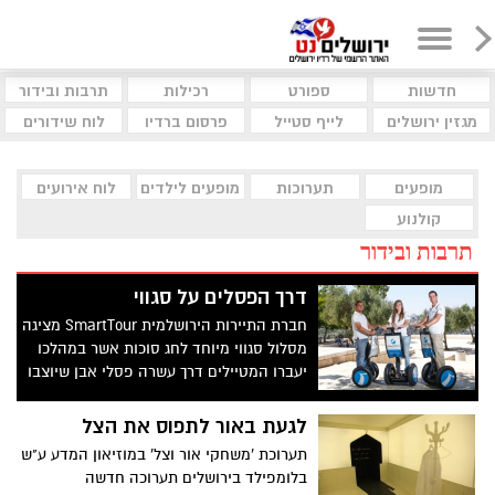
חדשות
ספורט
רכילות
תרבות ובידור
מגזין ירושלים
לייף סטייל
פרסום ברדיו
לוח שידורים
מופעים
תערוכות
מופעים לילדים
לוח אירועים
קולנוע
תרבות ובידור
דרך הפסלים על סגווי
חברת התיירות הירושלמית SmartTour מציגה
מסלול סגווי מיוחד לחג סוכות אשר במהלכו
יעברו המטיילים דרך עשרה פסלי אבן שיוצבו
במתחם תחנת הרכבת הראשונה. הפסלים
יוצבו במסגרת הסימפוזיון הבינלאומי הראשון
לגעת באור לתפוס את הצל
לפיסול באבן
תערוכת 'משחקי אור וצל' במוזיאון המדע ע"ש
בלומפילד בירושלים תערוכה חדשה