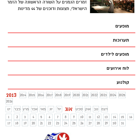
זמרים הנמנים על השורה הראשונה של הזמר
הישראלי, תצוגות ודוכנים של 44 מדינות
מרחבי העולם ושל כ-200 אמנים ישראלים
ועוד אינספור אטרקציות ומחירי כרטיסי
מופעים
הכניסה שלא השתנו מהשנה שעברה יהפכו
את קיץ 2013 לבינלאומי, שמח, אמנותי, מעניין
תערוכות
וצבעוני יותר ויעניקו לקהל המגיע לפסטיבל
תחושה של "חו"ל זה פה ממול" בחוצות היוצר
מופעים לילדים
בירושלים
לוח אירועים
קולנוע
2013
2014
2015
2016
2017
2018
2019
2020
2021
2022
2023
2024
2025
2026
אוג
דצמ
נוב
אוק
ספט
יול
יונ
מאי
אפר
מרץ
פבר
ינו
1
2
3
4
5
6
7
8
9
10
11
12
13
14
15
16
17
18
19
20
21
22
23
24
25
26
27
28
29
30
31