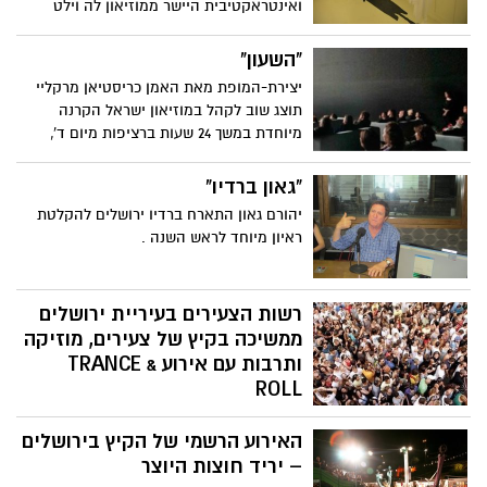
ואינטראקטיבית היישר ממוזיאון לה וילט
מפריז, אוגוסט במוזיאון המדע בירושלים
"השעון"
יצירת-המופת מאת האמן כריסטיאן מרקליי
תוצג שוב לקהל במוזיאון ישראל הקרנה
מיוחדת במשך 24 שעות ברציפות מיום ד',
28.8.13 בשעה 17.00 ועד יום ה, 29.8.13 בשעה
17.00
"גאון ברדיו"
יהורם גאון התארח ברדיו ירושלים להקלטת
ראיון מיוחד לראש השנה .
רשות הצעירים בעיריית ירושלים
ממשיכה בקיץ של צעירים, מוזיקה
ותרבות עם אירוע TRANCE &
ROLL
המסיבה תתקיים ביום שישי ה- 2.8 בשעה
האירוע הרשמי של הקיץ בירושלים
14:00 במקבץ הרחובות בן יהודה, בן הלל
וההסתדרות בעיר
– יריד חוצות היוצר