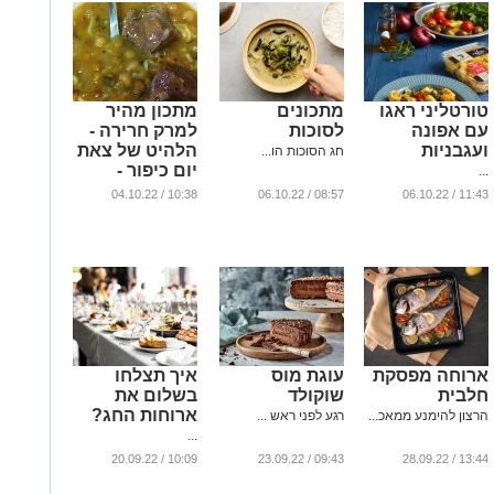
טורטליני ראגו
מתכונים
מתכון מהיר
עם אפונה
לסוכות
למרק חרירה -
ועגבניות
הלהיט של צאת
חג הסוכות הו...
יום כיפור -
...
הטעים והבריא
10:38 / 04.10.22
08:57 / 06.10.22
11:43 / 06.10.22
ביותר בעולם
...
ארוחה מפסקת
עוגת מוס
איך תצלחו
חלבית
שוקולד
בשלום את
ארוחות החג?
הרצון להימנע ממאכ...
רגע לפני ראש ...
...
10:09 / 20.09.22
09:43 / 23.09.22
13:44 / 28.09.22