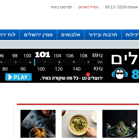
|
המייל האדום
|
לפרסום באתר
כילות
תרבות ובידור
אלבומים
מגזין ירושלים
לוח ירו
 רדיו ירושלים