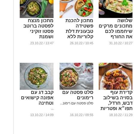
שלושה
מתכון להכנת
מתכון מנצח
מתכונים מרקים
פשטידה
לפסטה ברוטב
שיחממו לכם
טבעונית דלת
פסטו זוקיני
את החורף
קלוריות ללא
ושמנת
הקרוב
גלוטן
...
13:47 / 23.10.22
10:45 / 26.10.22
10:27 / 31.10.22
...
...
קדירת עוף
סלט פסטה עם
קבב דג עם
בסויה בשילוב
רימונים
אפונה קישואים
דבש, חרדל,
וטחינה
סלט פסטה עם רימונ...
תפו״א ופטריות
...
...
14:09 / 13.10.22
09:55 / 16.10.22
11:29 / 18.10.22