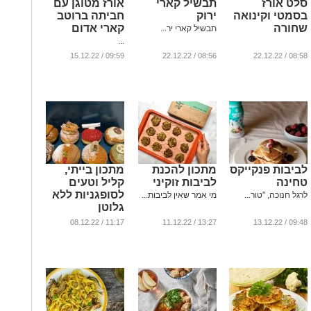
סלט אורז
תבשיל קארי
אורז מטוגן עם
בסמטי וקינואה
ירוק
חביתה ברוטב
שחורה
קארי אדום
תבשיל קארי יר...
...
09:59 / 15.12.22
08:56 / 22.12.22
08:58 / 22.12.22
לביבות פנקייקס
מתכון להכנת
מתכון בייתי,
טחינה
לביבות זוקיני
קליל וטעים
לסופגניות ללא
לרגל חנוכה, "טור...
מי אמר שאין לביבות...
גלוטן
...
11:17 / 08.12.22
13:27 / 11.12.22
09:48 / 13.12.22