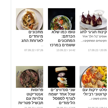
קינוח חגיגי לחג
טופו כמו שלא
מתכונים
הכרתם:
מיוחדים
אגסים "בל הלן" אחד
המתכונים
לארוחת החג
הקינוחים המתוקים ו...
ששמים במרכז
...
את הטופו
07:26 / 07.09.22
14:42 / 13.09.22
20:05 / 17.09.22
...
סלט ירקות עם
שני סנדוויצ'ים
פרוסות
קרוטוני רביולי
שכל אחד ישמח
אנטריקוט
לצרף לספסל
צלויות עם
מתכון פשוט ו...
הלימודים
תבשיל פטריות
ובצלים ברכז
...