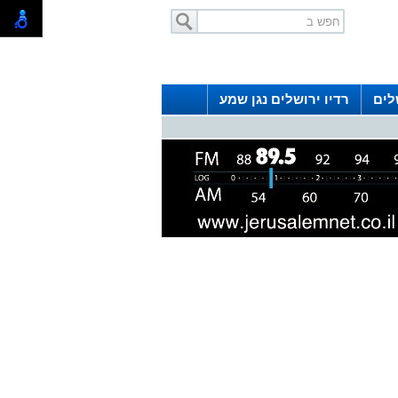
לים
רדיו ירושלים נגן שמע