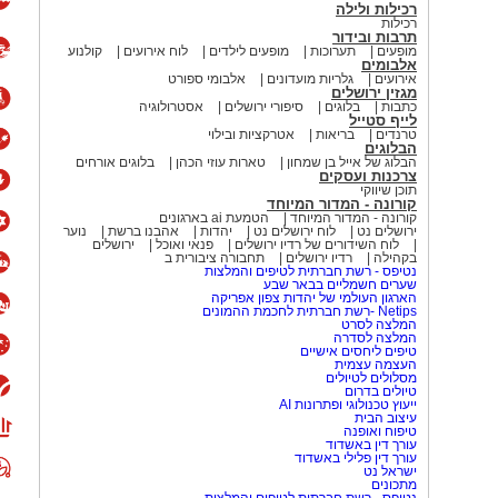
רכילות ולילה
רכילות
תרבות ובידור
מופעים
תערוכות
מופעים לילדים
לוח אירועים
קולנוע
אלבומים
אירועים
גלריות מועדונים
אלבומי ספורט
מגזין ירושלים
כתבות
בלוגים
סיפורי ירושלים
אסטרולוגיה
לייף סטייל
טרנדים
בריאות
אטרקציות ובילוי
הבלוגים
הבלוג של אייל בן שמחון
טארות עוזי הכהן
בלוגים אורחים
צרכנות ועסקים
תוכן שיווקי
קורונה - המדור המיוחד
קורונה - המדור המיוחד
הטמעת ai בארגונים
ירושלים נט
לוח ירושלים נט
יהדות
אהבנו ברשת
נוער
לוח השידורים של רדיו ירושלים
פנאי ואוכל
ירושלים
בקהילה
רדיו ירושלים
תחבורה ציבורית ב
נטיפס - רשת חברתית לטיפים והמלצות
שערים חשמליים בבאר שבע
הארגון העולמי של יהדות צפון אפריקה
Netips -רשת חברתית לחכמת ההמונים
המלצה לסרט
המלצה לסדרה
טיפים ליחסים אישיים
העצמה עצמית
מסלולים לטיולים
טיולים בדרום
ייעוץ טכנולוגי ופתרונות AI
עיצוב הבית
טיפוח ואופנה
עורך דין באשדוד
עורך דין פלילי באשדוד
ישראל נט
מתכונים