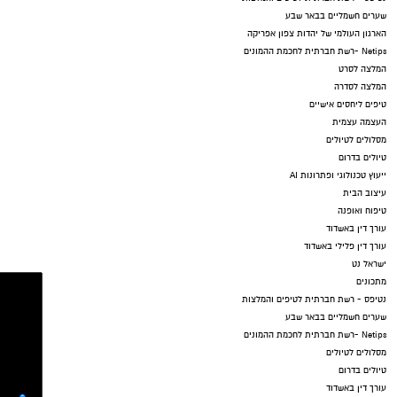
שערים חשמליים בבאר שבע
הארגון העולמי של יהדות צפון אפריקה
Netips -רשת חברתית לחכמת ההמונים
המלצה לסרט
המלצה לסדרה
טיפים ליחסים אישיים
העצמה עצמית
מסלולים לטיולים
טיולים בדרום
ייעוץ טכנולוגי ופתרונות AI
עיצוב הבית
טיפוח ואופנה
עורך דין באשדוד
עורך דין פלילי באשדוד
ישראל נט
מתכונים
נטיפס - רשת חברתית לטיפים והמלצות
שערים חשמליים בבאר שבע
Netips -רשת חברתית לחכמת ההמונים
מסלולים לטיולים
טיולים בדרום
עורך דין באשדוד