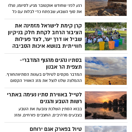
רגע לפני שחודש אוקטובר מגיע לסיומו, נצלו
את סוף השבוע שבפתח כדי לבלות עם כל
המשפחה ברחבי הדרום בשלל פעילויות
ואטרקציות. תוכלו לטייל בגנים הלאומיים,
קרן קימת לישראל מזמינה את
לקחת חלק בסיורים ייחודיים או ליהנות
הציבור הרחב לקחת חלק בניקיון
בהופעות והצגות ואל תשכחו לשמור על
שביל או דרך יער, לצד פעילות
ההנחיות!
חווייתית בנושא איכות הסביבה
קרן קימת לישראל מזמינה את הציבור לסוף
בסתיו נהנים מהנוף המדברי-
שבוע של פעילויות המתמקדות בשמירה על
הסביבה וניקיון היערות ברחבי הארץ. הציבור
תצפית הר אבנון
מוזמן לקחת חלק בשמירה על הסביבה, ניקיון
המדבר מקסים לטיולים בעונות הסתיווהחורף.
שביל או דרך יער, לצד פעילות חווייתית
ההמלצה שלנו לנצל את מזג האוויר הקסום
ומעשירה בנושא איכות הסביבה. הפעילויות
לנסוע דרומה אל הר אבנון אשר משקיף על
יתקיימו בימים רביעי עד שישי, 27-29
המכתש הגדול. הטיול יכול להיות עצירה
לטייל באווירת סתיו נעימה באתרי
באוקטובר, ביערות קק"ל ברחבי הארץ והן
קצרה או שאפשר לשלב אותו בקלות עם
רשות הטבע והגנים
יכללו סדנאות בנושא סביבה, יער ופסולת על
מסלול נוסף באזור לאורך המצוקים היפים
בבוא הסתין השלכת צובעת את הטבע
ידי מדריכי קק"ל, משחקי תיאטרון וליצנות,
שמעל המכתש
בצבעים מרהיבים, החצבים פורחים, ומזג
מפגשים עם דמויות צבעוניות לגילוי והערכה
האוויר מלטף בבריזה נעימה והופך הכל
של הטבע העירוני, הפעלה של "גנרטור אנושי"
לחוויה עבור כל המשפחה אז איפה כדאי
על ידי דיווש, אפליקציית ניווט הכוללת שאלות
טיול בפארק אגם ירוחם