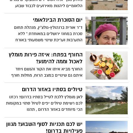
הלאומיים ליהנות מאירועים לכבוד שבוע
המורשת הלאומי בהובלת המשרד לירושלים
ומורשת, רשות הטבע והגנים, רשות העתיקות,
יום הסוכרת הבינלאומי
המועצה לשימור אתרים, הספרייה הלאומית
ד"ר אורית ברנהולץ-גולצ'ין, מנהלת תחום
ויד בן צבי והפעם – חוזר השנה בחג החנוכה
סכרת במחוז ירושלים במאוחדת:" ללא
באר שבע בדרום, בפעילויות בגנים הלאומיים,
התערבות ועריכת שינוי משמעותי באורח
סיורי שטח וסיורים מקוונים, חדרי בריחה
החיים, מטופלים רבים עם טרום סוכרת יחלו
ועוד.
תוך זמן קצר בסוכרת
החורף בפתח: איזה פירות מומלץ
לאכול וממה להימנע?
החורף מביא איתו את הקור והגשם ויחד
איתם גם שינויים במצב הרוח, מחלות חורף
וצינון, מחסור בוויטמין D ולעיתים גם עליה
במשקל. הנה כמה דברים שאולי לא ידעתם
טיולים בסתיו באזור הדרום
על פירות החורף הטעימים, כולל בונוס מפתיע
לאן מומלץ ללכת לטייל בסתיו בדרום? רכזנו
בסוף הכתבה
לכם רשימת טיולים יפים לטיול סתוי במקומות
הכי מיוחדים באזור הדרום , תהנו
יש לכם תכניות לסוף השבוע? מגוון
פעילויות בדרום!