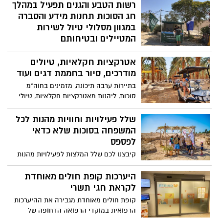
רשות הטבע והגנים תפעיל במהלך
חג הסוכות תחנות מידע והסברה
במגוון מסלולי טיול לשירות
המטיילים ובטיחותם
תחנות המידע וההסברה של רשות הטבע
אטרקציות חקלאיות, טיולים
והגנים יפעלו בכל חלקי הארץ בין התאריכים
20.9 – 6.10 בכניסה למגוון מסלולי טיול
מודרכים, סיור בחממת דגים ועוד
בשמורות הטבע והגנים הלאומיים שלא
בתיירות ערבה תיכונה, מזמינים בחוה"מ
בתשלום על פי הרשימה המפורטת באתר
סוכות, ליהנות מאטרקציות חקלאיות, טיולי
האינטרנט של רשות הטבע והגנים. מטרתן
טבע ומעונת גדיד התמרים שהחלה בערבה
לתת למטיילים המלצות ומידע על מסלולי
התיכונה - משפחות ומבקרים מוזמנים
שלל פעילויות וחוויות מהנות לכל
הטיול, ערכי טבע, נוף ומורשת באזור בדגש על
להשתתף בחוויה.
המשפחה בסוכות שלא כדאי
כללי הטיול הבטוח. בנוסף, בכניסה למסלולי
לפספס
הטיול השונים יוצבו כרזות הדרכה לשינון כללי
הזהירות החיוניים לטיול בטוח בהם יש לנקוט.
קיבצנו לכם שלל המלצות לפעילויות מהנות
וחווייתיות לצעירים, למבוגרים ולכל המשפחה
ברחבי הארץ. חג שמח
היערכות קופת חולים מאוחדת
לקראת חגי תשרי
קופת חולים מאוחדת מגבירה את ההיערכות
הרפואית במוקדי הרפואה הדחופה של