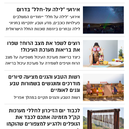
סדנאות יצירה ועוד.
המפורסם של חיל האוויר, כמה נחמד לצאת
לטיול בגנים הלאומיים ובו בזמן ליהנות
אירועי "לילה על-חלל" בדרום
מצפייה במטס כדי ליהנות מהחוויה המלאה
אירועי "לילה על חלל" ייחודיים המשלבים
של המטס, ריכזנו לכם את הגנים שהכי שווה
פעילויות כוכבים, מדע וטבע יתקיימו בחניוני
לבקר בהם ביום העצמאות הקרוב.
לילה נבחרים ביוזמת סוכנות החלל הישראלית
במשרד המדע והטכנולוגיה, עמותת Space IL
ורשות הטבע והגנים
רוצים לשפר את מצב הרוח? שפרו
את בריאות מערכת העיכול!
כיצד בריאות מערכת העיכול משפיעה על מצב
הרוח וטיפים לשמירה על מערכת עיכול בריאה
רשות הטבע והגנים מציעה סיורים
מודרכים ומונגשים בשמורות טבע
וגנים לאומיים
רשות הטבע והגנים תקיים במהלך אפריל
סדרת סיורים מודרכים המותאמים לכל
המשפחה ובדגש למשתתפים עם מוגבלות.
לכבוד יום הזיכרון לחללי מערכות
מדובר בסיורים המותאמים למתקשים
קק"ל מזמינה אתכם לכבד את
ולמוגבלים בהליכה, ללקויי שמיעה ולמוגבלים
הנופלים ולהגיע למצפורים שהוקמו
קוגניטיבית. בשלב זה יתקיימו הסיורים באזור