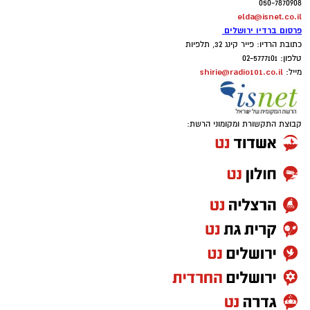
050-7870908
elda@isnet.co.il
פרסום ברדיו ירושלים
כתובת הרדיו: פייר קינג 32, תלפיות
טלפון: 02-5777101
shirie@radio101.co.il
מייל:
קבוצת התקשורת ומקומוני הרשת: