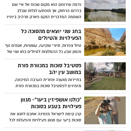
לטייל?
בנושא אשפה ועוד.
נדמה שירוחם הוא מקום שכוח אל איי שם
בדרום הרחוק, אך תופתעו לגלות שבלב
השממה המדברית הוקם פארק מרהיב ביופיו
שנקרא "פארק אגם ירוחם" נווה מדבר
ייחודי,המשתרע על כ-3000 דונם, ובו סכר עם
בחג שני יוצאים מהסוכה כל
אגם גדול, (השני בגודלו בישראל, אחרי
הפעילויות והטיולים
הכנרת). אפשר לטפס בעלייה קלה, מימין
טיול צפרות, סיורי שקיעה, עששיות, אגמים נוף
לסכר, אל תצפית מרהיבה על האגם ולצפות
והמון טבע כל ההמלצות לטיולים בחג שני של
בבעלי הכנף הטובלים בו ומעופפים מעליו.
סוכות
מדובר במקום שלא הרבה מטיילים מכירים
פסטיבל סוכות במכוורת פורת
והדרך משם לטיולים מרשימה במיוחד
במושב עין יהב
בתיירות מועצה אזורית הערבה התיכונה,
מזמינים לפסטיבל סוכות במכוורת פורת
במושב עין יהב, במסגרת הפסטיבל יתקיימו
הופעות חיות בגן הפסלים רחב הידיים של
"כולנו אושפיזין ביער"- מגוון
צ'צ'ה פורת, תחת כיפת השמיים, לצד
פעילויות בטבע בסוכות
'פיצה-בר' מהטאבון, יריד אוכל ובירה 'שישוק'
קרן קימת לישראל מזמינה אתכם לחגוג את
בימי שישי, ערב מוסיקה מונגש ללקויי שמיעה,
סוכות ביער עם מגוון פעילויות והפעלות לכל
ערב סרט לילדים ועוד-
המשפחה בחול המועד סוכות