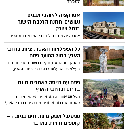
לזכרם
המרכז.
לכבוד יום הזיכרון לחללי מערכות ישראל קרן
אטרקציה לאוהבי מבנים
קימת לישראל מזמינה אתכם לכבד את
הנופלים ולהגיע למצפורים שהוקמו לזכרם
נטושים-תחנת הרכבת הישנה
בנחל שורק
אטרקציה מגניבה לחובבי המבנים הנטושים
הרכבות ובעיקר הצילומים, כשתגיעו לתחנת
הרכבת הישנה בנחל שורק תמצאו בניין
כל הפעילויות והאטרקציות ברחבי
התחנה שהוקם ב-1915 על ידי השלטונות
הארץ בחול המועד פסח
העות'מאנים ומספר קרונות שהונחו על
במהלך חג הפסח, תקיים רשות הטבע והגנים
הפסים החדשים .
פעילויות והפעלות רבות בכל רחבי הארץ,
כולל מיזם "נושמים תרבות" בשיתוף מפעל
הפיס שבמסגרתו יופיעו מאות אמנים שונים
פסח עם כניסה לאתרים חינם
בגנים הלאומיים ושמורות הטבע, והדרכות
בדרום וברחבי הארץ
מיוחדות של מדריכי משרד התיירות במגוון
מעל 80 אתרים, מוזיאונים, עסקי תיירות
אתרים שונים
קטנים מהדרום וסיורים מודרכים ברחבי הארץ
ייפתחו בחינם לכל הציבור בישראל במהלך
חול המועד פסח, בחסות בנק הפועלים לרגל
פסטיבל משקים פתוחים בניצנה –
100 שנה להיווסדו
קוטפים חוויות במדבר