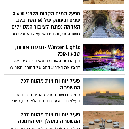
מפעל המים הקדום מלפני 3,600
שנים ובעומק של 60 מטר בלב
האדמה נפתח לציבור המטיילים
רשות הטבע והגנים והמועצה האזורית גזר
חנכו באחרונה בטקס חגיגי את פתיחתו
לציבור של מפעל המים הקדום, שנבנה לפני
Winter Lights -חגיגת אורות,
3,600 שנים בעומק של 60 מטר, בלב הגן
טבע ואוכל
הלאומי תל גזר. הטקס התקיים במעמד שאול
הגן הבוטני האוניברסיטאי בירושלים גאה
גולדשטיין - מנכ"ל רשות הטבע והגנים, רותם
להציג את האירוע החם של החורף- Winter
ידלין - ראשת מועצה אזורית גזר, ח"כ צביקה
Lights. מחנוכה, החל מה-28/11 ובמהלך כל
האוזר - יוזם תכנית המורשת הלאומית,
חודש דצמבר, עד 31/12/2021 יהפוך הגן הבוטני
פעילויות וחוויות מהנות לכל
בכירים ושותפים נוספים שלקחו חלק בפיתוח
מידי יום לשוק אירופאי מלא אורות, ניחוחות,
המשפחה
האתר ובחפירות הארכיאולוגית בגן הלאומי.
טעמים וחוויות.
סופ"ש ברשות הטבע טהגנים בדרום מגוון
פעילויות ללא עלות בגנים הלאומיים, סיורי
שטח וסיורים מקוונים ועוד.
פעילויות וחוויות מהנות לכל
המשפחה במהלך ימי החנוכה
כחלק מכך יוכלו המטיילים והמבקרים בגנים