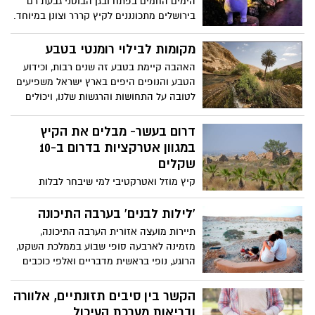
הימים החמים בפתח ובגן הבוטני גבעת רם
של 59 ק"מ לשנייה ויוצרים מופע שמימי
בירושלים מתכונננים לקיץ קררר וצונן במיוחד.
מרהיב ביופיו! בין התאריכים 8-15.8.21 תוכלו
במהלך יולי אוגוסט מזמין הגן את הקהל
למצוא לכם את הלילה המתאים, לשכב על
הרחב, משפחות, ילדים ומבוגרים, להגיע
מקומות לבילוי רומנטי בטבע
הגב, לספור כוכבים נופלים ולהביט על מופע
לממלכת שלג אמיתית, להצטנן ולפגוש את
האהבה קיימת בטבע זה שנים רבות, וכידוע
מרהיב בשמים.
גיבורי סרטי הקרח המוכרים והאהובים בשלל
הטבע והנופים היפים בארץ ישראל משפיעים
הרפתקאות קרירות ואפילו קפואות משולבות
לטובה על התחושות והרגשות שלנו, ויכולים
בקרח ובשלג אמיתי.
לייצר אווירת ט"ו באב מושלמת. רשות הטבע
והגנים ממליצה על גנים לאומיים ושמורות
דרום בעשר- מבלים את הקיץ
טבע המתאימים לבילוי רומנטי מיוחד.
במגוון אטרקציות בדרום ב-10
שקלים
קיץ מוזל ואטרקטיבי למי שיבחר לבלות
בדרום -קטיף עצמי בשעות היום והערב,
סיורים מודרכים ברכב וברגל, טיולי אופניים,
'לילות לבנים' בערבה התיכונה
משחקי ניווט, ביקור בחוות בודדים וחוות
תיירות מועצה אזורית הערבה התיכונה,
יענים, מבוך תבלינים, סיורים במוזיאונים
מזמינה לארבעה סופי שבוע בממלכת השקט,
ובאתרי מורשת ואף מכירה ברחבי האזור של
הרוגע, נופי בראשית מדבריים ואלפי כוכבים
מנות מיוחדות במסעדות ומוצרי בוטיק.
הפרושים בשמים הרחבים והנקיים. בין
הפעילויות: תצפיות כוכבים, פעילות מדברית,
הקשר בין סיבים תזונתיים, אלוורה
שירה מסביב למדורה, הרצאות רום שמיים,
ובריאות מערכת העיכול