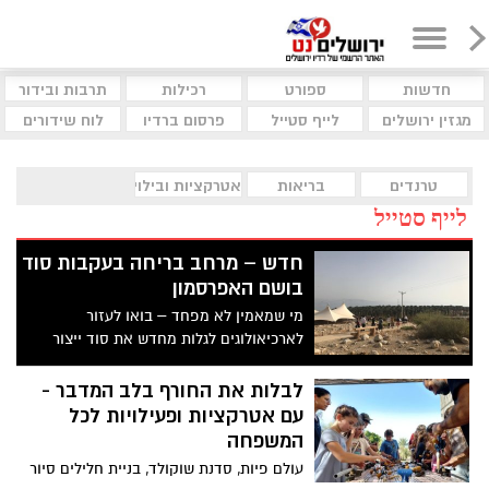
חדשות
ספורט
רכילות
תרבות ובידור
מגזין ירושלים
לייף סטייל
פרסום ברדיו
לוח שידורים
טרנדים
בריאות
אטרקציות ובילוי
לייף סטייל
חדש – מרחב בריחה בעקבות סוד
בושם האפרסמון
מי שמאמין לא מפחד – בואו לעזור
לארכיאולוגים לגלות מחדש את סוד ייצור
הבושם המופלא בגן לאומי עתיקות עין גדי.
יחד תפתרו חידות ותגברו על מכשולים וכמובן
לבלות את החורף בלב המדבר -
גם על הקללה הנוראית בדרך לייצור בקבוקון
עם אטרקציות ופעילויות לכל
בושם אישי משלכם.
המשפחה
עולם פיות, סדנת שוקולד, בניית חלילים סיור