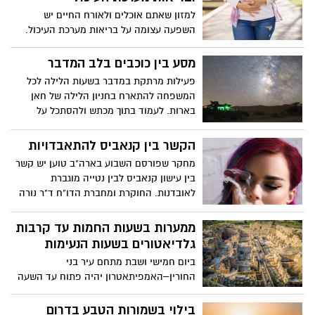
פעילות לילדים ועוד.
למזון שאתם אוכלים ולאורח החיים יש
השפעה עצומה על בריאות מערכת העיכול.
פעילות גופנית קבועה, שמירה על מאזן נוזלים
תקין ותזונה המכילה שפע של מזון צמחי
מסע בין כוכבים בלב המדבר
חיוניים לשמירה על בריאות מערכת העיכול.
פעילות מרתקת במדבר בשעות הלילה לכל
שני מרכיבים צמחיים – סיבים תזונתיים
המשפחה להתארח בחניון הלילה של חאן
ואלוורה מסייעים לתמיכה בבריאות מערכת
בארות. לעמוד בתוך מכתש ולהסתכל על
העיכול.
מכתשי הירח? ליהנות מחוויה עוצמתית
בשעות הלילה , לשכב על הגב ולחפש "כוכבים
הקשר בין קנאביס להתאבדויות
נופלים" בשמיים.
מחקר שפורסם השבוע בארה"ב טוען יש קשר
בין עישון קנאביס לבין נטייה מוגברת
לאובדנות. החוקרת ומחברת הדו"ח ד"ר נורה
וולקו ערכה מחקר מקיף ואיסוף מידע בארה"ב
בקרב 280 אלף בגירים בני 35-18. העובדה
ממערות בשעות החמות עד קרבות
היא שכבר ידועה היא שהתאבדות של בגירים
גלדיאטורים בשעות הנעימות
צעירים היא בין גורם המוות המוביל בארה"ב.
ביום חמישי ושבת מתחם עיר בני
החורין–האמפיתאטרון יהיה פתוח עד השעה
19:30. כשמתחם המערות בבית גוברין נסגר
לביקור המשיכו את טיולכם במתחם עיר בני
בילוי בשמורות הטבע בדרום