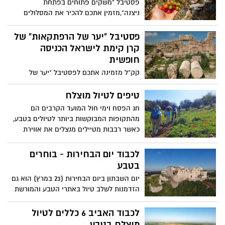
פסטיבל "משקים פתוחים בפתחת
ניצנה",מזמין אתכם להכיר את המסלולים
הנסתרים של כביש 10, סדנאות בטבע - באגם,
במכתש, בגב או ביקב. מרחב הר הנגב מזמין
פסטיבל "יער של הרפתקאות" של
את כל המשפחה לבחור מבין עשרות פעילויות
קרן קימת לישראל הכניסה
במרחב הבטוח של המדבר הפתוח. להכיר
חופשית
ולחוות מקרוב את החקלאות המדברית
קק"ל מזמינה אתכם לפסטיבל "יער של
במדבר הנסתר של פתחת ניצנה - לגלות מהו
הרפתקאות" ביערות קק"ל ברחבי הארץ,
צמח ה"סליקורינה", לקטוף אוכמניות, פרחים
האירוע יתקיים דרך אפליקציית "חוויער".
טיפים לטיול מוצלח
וירקות אורגניים ולקנח בסדנאות ומלאכות
עתיקות ובנייה בבוץ.
חג הפסח וימי חול המועד הקרבים הם
מהתקופות המבוקשות ביותר לטיולים בטבע,
כאשר רבבות מטיילים מנצלים את אווירת
החג, החופש מהעבודה ומזג האוויר הנעים,
כדי לטייל בשמורות הטבע והגנים הלאומים,
לכבוד יום הבחירות - בוחרים
ליהנות מהפריחה היפה וגם משלל הפעלות
בטבע
וחוויות המוצעות לקהל הרחב. יחד עם זאת
יום השבתון ביום הבחירות (23 במרץ) הוא גם
כדי שהטיול ייזכר כחוויה חיובית וכדי שנחזור
הזדמנות לשלב טיול באתרי הטבע והמורשת
הביתה בשלום חשוב להקפיד על מספר
עם משפחה וחברים. במסגרת זאת רשות
כללים.
הטבע והגנים תפתח לראשונה למען המבקרים
לכבוד האביב 6 כללים לטיול
החל מיום הבחירות 4 אתרים חדשים: גן
מוצלח בטבע