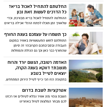
בחוות נוי ביקור אנטילופות ועוד הם רק חלק
ממה שתמצאו בשלל האטרקציות בערבה
החלטתם להתחיל לאכול בריא?
תיכונה בלב המדבר .ריכזנו לכם את המדריך
כל הדרכים לעשות זאת נכון
המלא - תהנו
ההחלטה להתחיל לאכול בריא מבורכת, וכדי
שלאורך זמן תוכלו לפתח הרגלי אכילה בריאים
ולהפוך זאת לאורח חיים כדאי לאמץ כמה
עקרונות שיהפכו כל מנה למזינה יותר ויסייעו
כך תשמרו על עצמכם בעונת החורף
לכם להתמיד בהרגלים החדשים.
התחלתם לחוש התעטשויות באוויר במקום
העבודה ובסביבתכם הקרובה? זה סימן
שהחורף כבר כאן וכך גם הנזלת והמחלות
הוויראליות. למי חשוב להיזהר יתר על המידה
ומה כדאי לכם לעשות על מנת לשמור על
האדמה רטובה, הגשם יורד והרוח
עצמכם בתקופה הקרובה? כל התשובות.
מנשבת? דווקא בעונה הקרה,
יוצאים לטייל בטבע
בתקופה הזו הכי כייף לטייל הירוק המתחדש,
פריחת חורף ומסלולים קסומים. מתלבשים
חמים ויוצאים לטייל באתרי רשות הטבע
אטרקציות לשבת בדרום
והגנים.
השבת צפוי מזג אוויר נפלא לטיולים אז רכזנו
לכם מבחר המלצות לטיול באזורינו