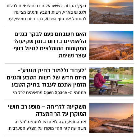
החורין.
בקיץ הקרוב, כשישראלים רבים צפויים לבלות
ולנפוש בארץ, רשות הטבע והגנים מציעה
להתחיל את סוף השבוע כבר ביום חמישי, עם
מגוון רחב של פעילויות בשמורות ובגנים
וחוויית ביקור נעימה ומיוחדת גם בשעות
האם חשבתם פעם לבקר בגנים
הזריחה והשקיעה המרהיבות של הדרום
הלאומיים בדרום בזמן שקיעה?
המופלא
המקומות המומלצים לטיול בנוף
עוצר נשימה
רשות הטבע והגנים מזמינה אתכם לבלות
"לעבוד וללמוד בחיק הטבע"-
בזמן הכי יפה ביום שעת השקיעה בגנים
הלאומיים היפים בדרום
מיזם חדש של רשות הטבע והגנים
מזמין אתכם לעבוד בחיק הטבע
מתחמי ה- Open Space מתאימים לכל מי
שמחפש מקום נעים, שקט ומיוחד לעבוד
וללמוד בו באוויר ובנוף הפתוח, ולקיים מפגשי
משקיעה לזריחה – מופע רב חושי
עבודה עסקיים ומפגשי צוותים מרוכזים.
המוקרן על הר המצדה
המתחמים הייעודים של Open Space
את המופע הזה לא תרצו לפספס "מצדה
מאובזרים בפינות ישיבה עם שולחנות,
משקיעה לזריחה" מוקרן על הצלע המערבית
אינטרנט Wifi ונקודות חשמל להטענת
של ההר (מאזור הסוללה עד הארמון הצפוני)
מחשבים וסמארטפונים במידת הצורך