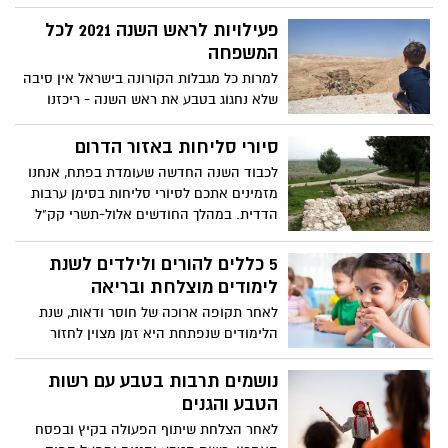
הקופה במחוז ירושלים לאורך תקופת חגי
תשרי
פעילויות לראש השנה 2021 לכל
המשפחה
למרות כל מגבלות הקורונה בישראל אין סיבה
שלא נחגוג בטבע את ראש השנה - ריכזנו
עבורכם המלצות לטיולים עבור כל המשפחה,
אירועים ואטרקציות לילדים באוויר הפתוח
סיורי סליחות באזור הדרום
שאינם מחייבים תו ירוק
לכבוד השנה החדשה שעומדת בפתח, אנחנו
מזמינים אתכם לסיורי סליחות בסימן ערבות
הדדית. במהלך החודשים אלול-תשרי קק"ל
מקיימים מגוון סיורי סליחות בדרום המיועדים
לקבוצות. בין המקומות שתוכלו לסייר בהם
5 כללים להורים ולילדים לשנת
סיור ביער המלאכים, יער יתיר ועוד. הסיורים
לימודים מוצלחת ובריאה
יתקיימו בשעות הערב, החל בשעה 17:30,
לאחר תקופה ארוכה של חוסר ודאות, שנת
במהלך הסיורים ייערכו מעגלי שיח בנושאים
הלימודים שנפתחת היא זמן מצוין לחזור
של ערבות הדדית, עשייה למען האחר,
לתלם ולאמץ מספר הרגלים בשגרת הלימודים
מעורבות קהילתית וערכים חברתיים.
היומיומית • ומה נמרח בכריך היומי לבית
נושמים תרבות בטבע עם רשות
הספר? כמה הצעות קלות הכנה לפניכם
הטבע והגנים
לאחר הצלחת שיתוף הפעולה בקיץ ובפסח