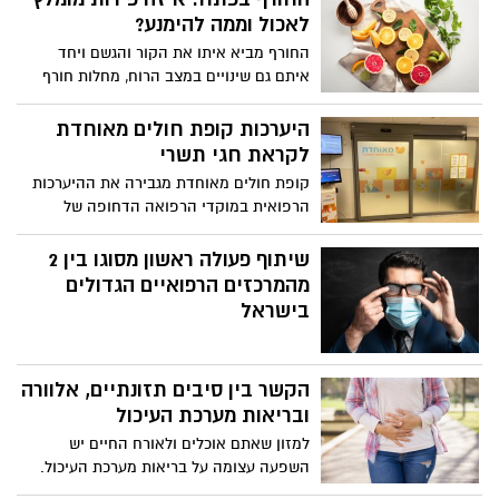
לאכול וממה להימנע?
החורף מביא איתו את הקור והגשם ויחד
איתם גם שינויים במצב הרוח, מחלות חורף
וצינון, מחסור בוויטמין D ולעיתים גם עליה
במשקל. הנה כמה דברים שאולי לא ידעתם
היערכות קופת חולים מאוחדת
על פירות החורף הטעימים, כולל בונוס מפתיע
לקראת חגי תשרי
בסוף הכתבה
קופת חולים מאוחדת מגבירה את ההיערכות
הרפואית במוקדי הרפואה הדחופה של
הקופה במחוז ירושלים לאורך תקופת חגי
תשרי
שיתוף פעולה ראשון מסוגו בין 2
מהמרכזים הרפואיים הגדולים
בישראל
הקשר בין סיבים תזונתיים, אלוורה
ובריאות מערכת העיכול
למזון שאתם אוכלים ולאורח החיים יש
השפעה עצומה על בריאות מערכת העיכול.
פעילות גופנית קבועה, שמירה על מאזן נוזלים