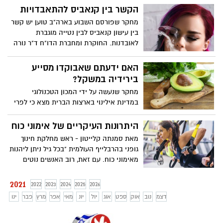
תקין ותזונה המכילה שפע של מזון צמחי
הקשר בין קנאביס להתאבדויות
חיוניים לשמירה על בריאות מערכת העיכול.
מחקר שפורסם השבוע בארה"ב טוען יש קשר
שני מרכיבים צמחיים – סיבים תזונתיים
בין עישון קנאביס לבין נטייה מוגברת
ואלוורה מסייעים לתמיכה בבריאות מערכת
לאובדנות. החוקרת ומחברת הדו"ח ד"ר נורה
העיכול.
וולקו ערכה מחקר מקיף ואיסוף מידע בארה"ב
בקרב 280 אלף בגירים בני 35-18. העובדה
האם ידעתם שאבוקדו מסייע
היא שכבר ידועה היא שהתאבדות של בגירים
בירידיה במשקל?
צעירים היא בין גורם המוות המוביל בארה"ב.
מחקר שנעשה על ידי המכון הטכנולוגי
במדינת אילינוי בארצות הברית מצא כי לפרי
האבוקדו השפעה חיובית על תחושת הרעב
בקרב בני אדם, וכי צריכה של הפרי יכולה
היתרונות העיקריים של אימוני כוח
לסייע מאוד בהורדה במשקל
מאת סמנתה קלייטון - ראש מחלקת חינוך
גופני בהרבלייף העולמית "בכל גיל ניתן ליהנות
מאימוני כוח. עם זאת, רוב האנשים נוטים
להתמקד רק באימוני קרדיו, הידועים גם
כפעילות אירובית". אומרת סמנתה קלייטון -
2021
2022
2023
2024
2025
2026
ראש מחלקת חינוך גופני בהרבלייף העולמית.
דצמ
נוב
אוק
ספט
אוג
יול
יונ
מאי
אפר
מרץ
פבר
ינו
לפי סקר שנערך בשנת 2018 בארה"ב, כ-53.3
אחוזים מהמבוגרים האמריקאים עמדו
בהמלצות לפעילות גופנית אירובית; כלומר,