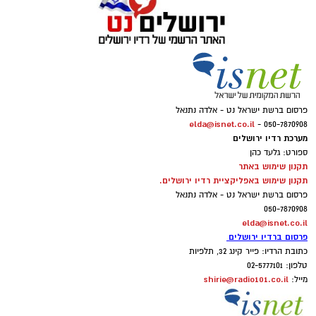
הם הלכו או רצו במשך כ-30 דקות לפחות בכל
יום. עם זאת, רק כ-23.2 אחוזים עמדו
בהמלצות לפעילות אירובית משולבת באימוני
כוח.
פרסום ברשת ישראל נט - אלדה נתנאל
elda@isnet.co.il
050-7870908 -
מערכת רדיו ירושלים
ספורט: גלעד כהן
תקנון שימוש באתר
תקנון שימוש באפליקציית רדיו ירושלים.
פרסום ברשת ישראל נט - אלדה נתנאל
050-7870908
elda@isnet.co.il
פרסום ברדיו ירושלים
כתובת הרדיו: פייר קינג 32, תלפיות
טלפון: 02-5777101
shirie@radio101.co.il
מייל: