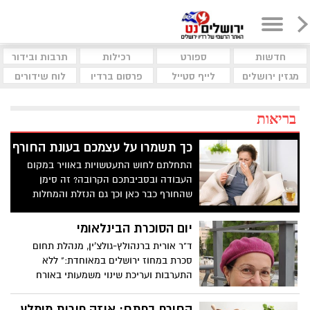
חדשות
ספורט
רכילות
תרבות ובידור
מגזין ירושלים
לייף סטייל
פרסום ברדיו
לוח שידורים
בריאות
כך תשמרו על עצמכם בעונת החורף
התחלתם לחוש התעטשויות באוויר במקום
העבודה ובסביבתכם הקרובה? זה סימן
שהחורף כבר כאן וכך גם הנזלת והמחלות
הוויראליות. למי חשוב להיזהר יתר על המידה
ומה כדאי לכם לעשות על מנת לשמור על
יום הסוכרת הבינלאומי
עצמכם בתקופה הקרובה? כל התשובות.
ד"ר אורית ברנהולץ-גולצ'ין, מנהלת תחום
סכרת במחוז ירושלים במאוחדת:" ללא
התערבות ועריכת שינוי משמעותי באורח
החיים, מטופלים רבים עם טרום סוכרת יחלו
תוך זמן קצר בסוכרת
החורף בפתח: איזה פירות מומלץ