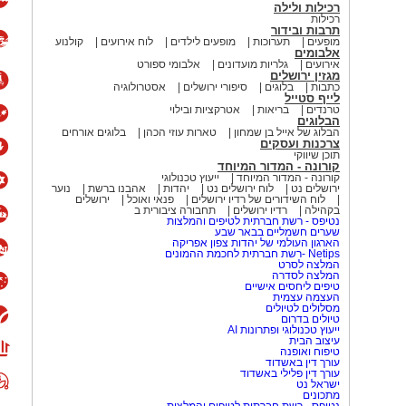
רכילות ולילה
רכילות
תרבות ובידור
מופעים
תערוכות
מופעים לילדים
לוח אירועים
קולנוע
אלבומים
אירועים
גלריות מועדונים
אלבומי ספורט
מגזין ירושלים
כתבות
בלוגים
סיפורי ירושלים
אסטרולוגיה
לייף סטייל
טרנדים
בריאות
אטרקציות ובילוי
הבלוגים
הבלוג של אייל בן שמחון
טארות עוזי הכהן
בלוגים אורחים
צרכנות ועסקים
תוכן שיווקי
קורונה - המדור המיוחד
קורונה - המדור המיוחד
ייעוץ טכנולוגי
ירושלים נט
לוח ירושלים נט
יהדות
אהבנו ברשת
נוער
לוח השידורים של רדיו ירושלים
פנאי ואוכל
ירושלים
בקהילה
רדיו ירושלים
תחבורה ציבורית ב
נטיפס - רשת חברתית לטיפים והמלצות
שערים חשמליים בבאר שבע
הארגון העולמי של יהדות צפון אפריקה
Netips -רשת חברתית לחכמת ההמונים
המלצה לסרט
המלצה לסדרה
טיפים ליחסים אישיים
העצמה עצמית
מסלולים לטיולים
טיולים בדרום
ייעוץ טכנולוגי ופתרונות AI
עיצוב הבית
טיפוח ואופנה
עורך דין באשדוד
עורך דין פלילי באשדוד
ישראל נט
מתכונים