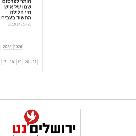
הותר לפרסום
שמו של איש
חיי הלילה
החשוד בעבירו
מין
14:25 / 08.10.14
...
4
2025
2026
17
18
19
20
21