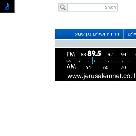
לים
רדיו ירושלים נגן שמע