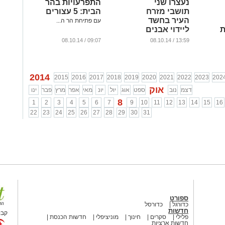
נעצרו שני
התפרעויות בהר
תושבי מזרח
הבית: 5 עצורים
העיר בחשד
עם פתיחת הר ה...
ת
ליידוי אבנים
לעבר הרכבת
09:07 / 08.10.14
13:59 / 08.10.14
הקלה
...
2014
2015
2016
2017
2018
2019
2020
2021
2022
2023
202
אוק
דצמ
נוב
ספט
אוג
יול
יונ
מאי
אפר
מרץ
פבר
ינו
8
1
2
3
4
5
6
7
9
10
11
12
13
14
15
16
22
23
24
25
26
27
28
29
30
31
ספורט
כדורגל
כדורסל
חדשות
קבו
פלילי
סקרים
חינוך
מוניציפלי
חדשות הכנסת
חדשות ארציות