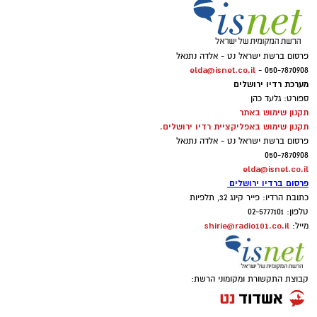
פרסום ברשת ישראל נט - אלדה נתנאל
elda@isnet.co.il
050-7870908 -
מערכת רדיו ירושלים
ספורט: גלעד כהן
תקנון שימוש באתר
תקנון שימוש באפליקציית רדיו ירושלים.
פרסום ברשת ישראל נט - אלדה נתנאל
050-7870908
elda@isnet.co.il
פרסום ברדיו ירושלים
כתובת הרדיו: פייר קינג 32, תלפיות
טלפון: 02-5777101
shirie@radio101.co.il
מייל:
קבוצת התקשורת ומקומוני הרשת: