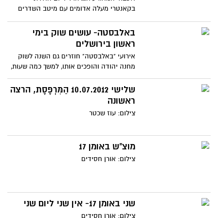
בקאנטרי מעלה אדומים עם מיטב השדרים
והזמרים
באלבסטה- עושים שוק בימי
ראשון בירושלים
אירועי "באלבסטה" חוזרים גם השנה לשוק
מחנה יהודה והופכים אותו, למשך כמה שעות,
להפנינג של תרבות ויצירה
שלישי 10.07.2012 הַמִּרְפֶּסֶת, הרצה
ראשונה
צילום: עוז שכטר
מוצ"ש באומן 17
צילום: אורן חסידים
שני באומן 17- אין שני ליום שני
צילום: אורן חסידים