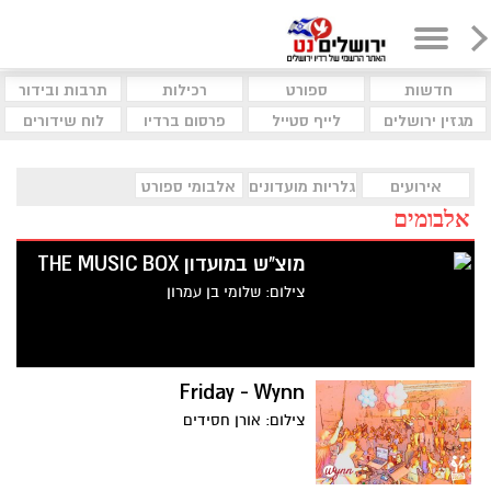
חדשות
ספורט
רכילות
תרבות ובידור
מגזין ירושלים
לייף סטייל
פרסום ברדיו
לוח שידורים
אירועים
גלריות מועדונים
אלבומי ספורט
אלבומים
מוצ"ש במועדון THE MUSIC BOX
צילום: שלומי בן עמרון
Friday - Wynn
צילום: אורן חסידים