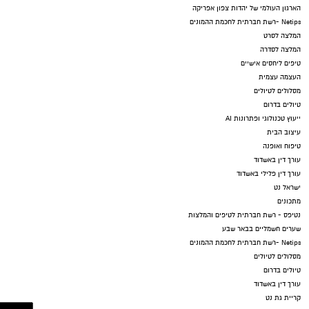
הארגון העולמי של יהדות צפון אפריקה
Netips -רשת חברתית לחכמת ההמונים
המלצה לסרט
המלצה לסדרה
טיפים ליחסים אישיים
העצמה עצמית
מסלולים לטיולים
טיולים בדרום
ייעוץ טכנולוגי ופתרונות AI
עיצוב הבית
טיפוח ואופנה
עורך דין באשדוד
עורך דין פלילי באשדוד
ישראל נט
מתכונים
נטיפס - רשת חברתית לטיפים והמלצות
שערים חשמליים בבאר שבע
Netips -רשת חברתית לחכמת ההמונים
מסלולים לטיולים
טיולים בדרום
עורך דין באשדוד
קריית גת נט