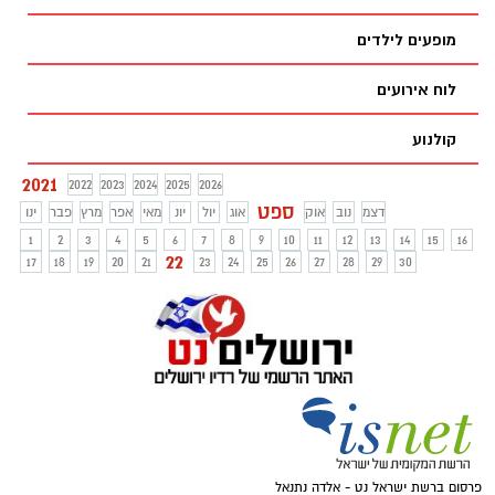
לא פחות משלוש שנות עבודה.
מופעים לילדים
לוח אירועים
קולנוע
2021
2022
2023
2024
2025
2026
ספט
דצמ
נוב
אוק
אוג
יול
יונ
מאי
אפר
מרץ
פבר
ינו
1
2
3
4
5
6
7
8
9
10
11
12
13
14
15
16
22
17
18
19
20
21
23
24
25
26
27
28
29
30
פרסום ברשת ישראל נט - אלדה נתנאל