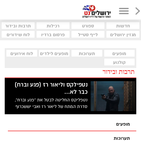
חדשות
ספורט
רכילות
תרבות ובידור
מגזין ירושלים
לייף סטייל
פרסום ברדיו
לוח שידורים
מופעים
תערוכות
מופעים לילדים
לוח אירועים
קולנוע
תרבות ובידור
נטפילקס וליאור רז (פגע וברח)
כבר לא...
נטפליקס החליטה לבטל את "פגע וברח",
סדרת המתח של ליאור רז ואבי יששכרוף
שעלתה באוגוסט האחרון. לפי הדיווח באתר
דדליין, ההחלטה שלא להמשיך לעונה שנייה
מופעים
התקבלה לאור העלויות הגבוהות - בין היתר
מאחר שהסדרה צולמה בשני מוקדים שונים,
תערוכות
ניו יורק וישראל. כך, העונה הראשונה דרשה