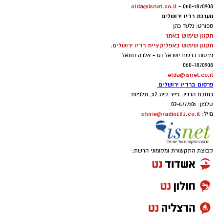
elda@isnet.co.il
050-7870908 -
מערכת רדיו ירושלים
ספורט: גלעד כהן
תקנון שימוש באתר
תקנון שימוש באפליקציית רדיו ירושלים.
פרסום ברשת ישראל נט - אלדה נתנאל
050-7870908
elda@isnet.co.il
פרסום ברדיו ירושלים
כתובת הרדיו: פייר קינג 32, תלפיות
טלפון: 02-5777101
shirie@radio101.co.il
מייל:
קבוצת התקשורת ומקומוני הרשת: