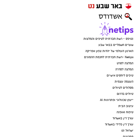
נטיפס - רשת חברתית לטיפים והמלצות
שערים חשמליים בבאר שבע
הארגון העולמי של יהדות צפון אפריקה
Netips -רשת חברתית לחכמת ההמונים
המלצה לסרט
המלצה לסדרה
טיפים ליחסים אישיים
העצמה עצמית
מסלולים לטיולים
טיולים בדרום
ייעוץ טכנולוגי ופתרונות AI
עיצוב הבית
טיפוח ואופנה
עורך דין באשדוד
עורך דין פלילי באשדוד
ישראל נט
מתכונים