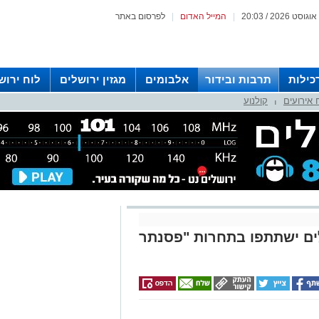
|
המייל האדום
|
לפרסום באתר
כילות
תרבות ובידור
אלבומים
מגזין ירושלים
לוח ירוש
 אירועים
קולנוע
 רדיו ירושלים
|
לים ישתתפו בתחרות "פסנתר