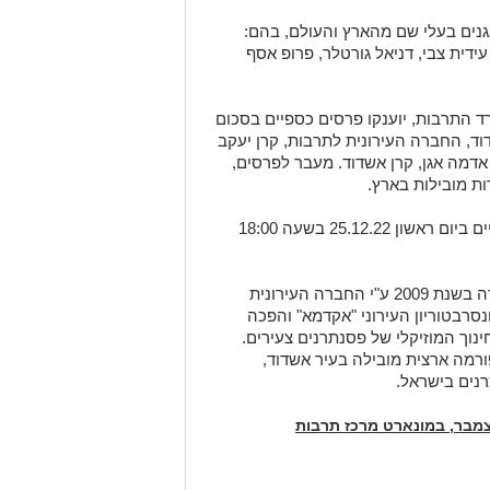
נים בעלי שם מהארץ והעולם, בהם:
עידית צבי, דניאל גורטלר, פרופ אסף
 התרבות, יוענקו פרסים כספיים בסכום
עיריית אשדוד, החברה העירונית לתרבות, קרן יעקב
אדמה אגן, קרן אשדוד. מעבר לפרסים,
ות מובילות בארץ.
"טקס הכרזת הזוכים וחלוקת הפרסים יתקיים ביום ראשון 25.12.22 בשעה 18:00
התחרות הארצית לפסנתרנים צעירים נוסדה בשנת 2009 ע"י החברה העירונית
סרבטוריון העירוני "אקדמא" והפכה
וך המוזיקלי של פסנתרנים צעירים.
ורמה ארצית מובילה בעיר אשדוד,
רנים בישראל.
אריכים 19-25 בדצמבר, במונארט מרכז תרבות