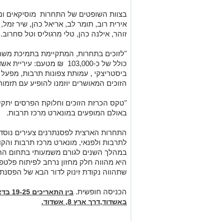
בצוות השופטים של התחרות מוסיקאים ונג
אירית רוב, תומר לב, אריאל כהן, שיר זמל, 
זוהר, אילנה כהן, טלי מרגוליס וטל סחרוב.
"לזוכים בתחרות, המתקיימת בתמיכת משרד
כולל של כ-103,000 ₪ מטעם: 
ביסטריצקי , עמותת צפונות תרבות, מפעל 
הזוכים המאושרים יוזמנו להופיע עם תזמור
באולם המופעים במונארט מרכז תרבות.
לתרבות ולפנאי, מונארט מרכז תרבות והקונ
במהלך השנים לגורם משמעותי בתחום החינ
היא מהווה חלק מחזון נרחב לפיתוח פלטפ
שתהווה נקודת זינוק לדור הבא של הפסנת
הכניסה חופשית.
בין הת
באשדוד,
דרך ארץ 8, אשדוד.