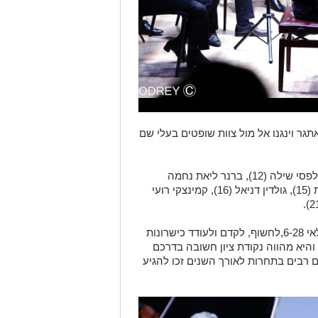
נים, שנענו לאתגר וינגנו אל מול צוות שופטים בעלי שם
הפסנתרנים הצעירים הם: ניר הלל (11), אלפסי שילה (12), ברנר ליאת נחמה
(15),חידקל שליו (14), שטרן אסתר שלומית (15), גולדין דניאל (16), קמינצקי רועי
מטרת התחרות שמיועדת לפסנתרנים בגילאי 6-28,לחשוף, לקדם ולעודד כישרונות
היא מהווה נקודת ציון חשובה בדרכם
רבים בתחרות לאורך השנים זכו להגיע