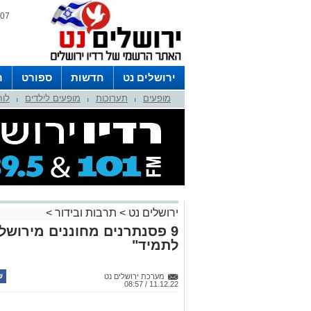
07 אוגוסט 2026 / 20:03
ירושלים נט
חדשות
ספורט
ר
מופעים
תערוכות
מופעים לילדים
לוח
לפרסום ברדיו צרו קשר
לוח שדורים
|
|
|
ירושלים נט
>
תרבות ובידור
>
9 פסנתרנים מחוננים מירוש
לתמיד"
מערכת ירושלים נט
11.12.22 / 08:57