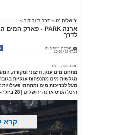
לחצו >>
ירושלים נט
>
תרבות ובידור
>
ארנה PARK - פארק המ
לדרך
מערכת ירושלים נט
28.07.26 / 10:00
תגים:
פארק המים
מעל לבריכות מים ומתחמי פעילויות
היכל הפיס ארנה ירושלים | 28 ביולי – 28 באוגוסט
קרא ע