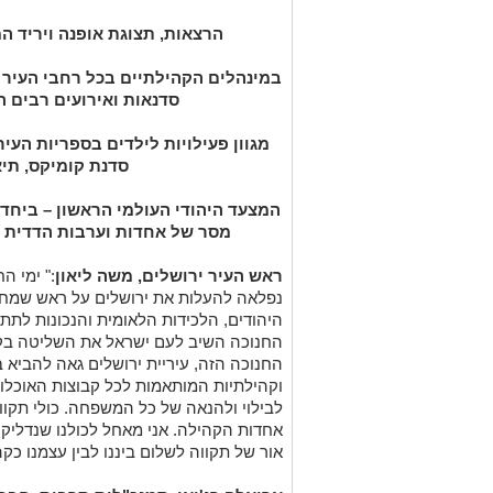
הרצאות, תצוגת אופנה ויריד המ
במינהלים הקהילתיים בכל רחבי העיר י
סדנאות ואירועים רבים 
מגוון פעילויות לילדים בספריות העיר
סדנת קומיקס, תיא
המצעד היהודי העולמי הראשון – ביחד
מסר של אחדות וערבות הדדית עם
ראש העיר ירושלים, משה ליאון
:" ימי ה
נפלאה להעלות את ירושלים על ראש שמחת
היהודים, הלכידות הלאומית והנכונות לתת
החנוכה השיב לעם ישראל את השליטה בקודש
החנוכה הזה, עיריית ירושלים גאה להביא ב
וקהילתיות המותאמות לכל קבוצות האוכלוסי
לבילוי ולהנאה של כל המשפחה. כולי תקוו
אחדות הקהילה. אני מאחל לכולנו שנדליק
אור של תקווה לשלום ביננו לבין עצמנו כקה