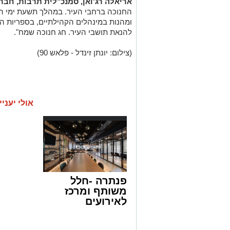
אריאלה רג'ואן, סמנכ"לית תרבות, חבר
החנוכה ברחבי העיר. במהלך תשעת ימי החג 
ומהנות במינהלים הקהילתיים, בספריות הע
להנאת תושבי העיר. חג חנוכה שמח".
(צילום: יונתן זינדל - פלאש 90)
אולי יעניי
פנתרה -חלל
משותף ומרכז
לאירועים
עסקיים ופרטיים
ועוד לפרטים