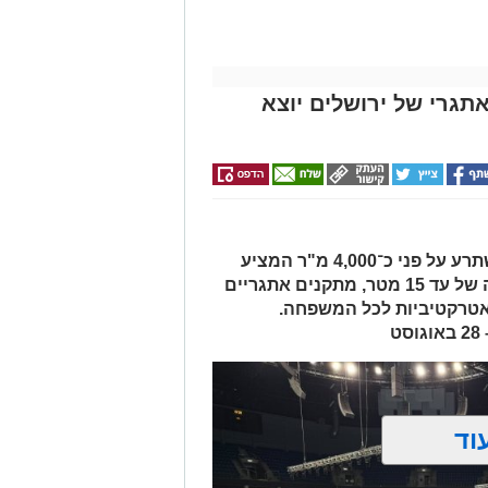
ים האתגרי של ירושלים יוצא
מתחם מים ענק, חיצוני ומקורה, המשתרע על פני כ־4,000 מ"ר המציע
מגלשות מים מתנפחות ענקיות בגובה של עד 15 מטר, מתקנים אתגריים
 אטרקטיביות לכל המשפחה.
וד