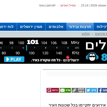
|
המייל האדום
|
לפרסום באתר
כילות
תרבות ובידור
אלבומים
מגזין ירושלים
לוח ירוש
 אירועים
קולנוע
 רדיו ירושלים
|