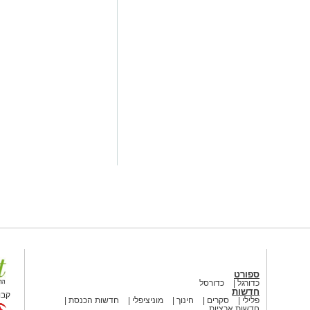
טימטיבי של הקיץ. שילוב ה־ארנה
 הסמוך יוצר עבור המשפחות קומפלקס
בימים החמים – בילוי משפחתי עם
ם את כל תושבי העיר והמבקרים בה לבוא,
מיוחד."
גם הקיץ את המשפחות הירושלמיות
מאפשר ליהנות מחוויית קמפינג
המשתתפים יקימו אוהלים בפארקים
עילויות לכל המשפחה באווירה קהילתית
בהן סדנאות יצירה, מופעים, שעת סיפור,
ת השמיים ופעילויות נוספות לכל
 ארוחת בוקר קלה לסיום החוויה.
כה מדי שנה לביקוש גבוה ומשתתפות בו
 מיועדת למשפחות ירושלמיות ומותנית
 מתבקשת להגיע עם אוהל, ציוד שינה
ספורט
כדורגל
כדורסל
חדשות
קבו
פלילי
סקרים
חינוך
מוניציפלי
חדשות הכנסת
חדשות ארציות