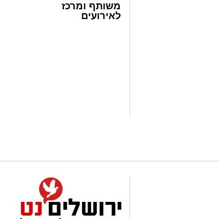
משותף ומרכז
הספורט של ירושלים למוקד הבילויים האול
לאירועים
PARK יחד עם מתחם ההחלקה על הקרח
עסקיים ופרטיים
בילויים שלם המעניק בדיוק את מה שצריך 
ועוד לפרטים
הרבה מים, קרח והמון חוויות. אנו מזמיני
לחצו >>
לקפוץ למים וליהנות מקיץ ירושלמי מרענן ב
קמפינג בגינה - קרדיט מיטל איזביצקי
רשות הצעירים בעיריית ירושלים מזמינה 
להשתתף במיזם האהוב "קמפינג בגינה", ה
משפחתית של לילה אחד וממש ליד הבית. 
ובגנים השכונתיים, וייהנו מערב עשיר בפ
וחמה.
במהלך האירועים יתקיימו מגוון פעילויות ו
משחקים והפעלות לילדים, הקרנות תחת כיפ
המשפחה. בבוקר שלמחרת תוגש למשתתפים
המיזם, שהפך למסורת קיצית בירושלים, זו
מאות משפחות מכל רחבי העיר. ההשתתפות
בהרשמה מראש ובתשלום סמלי. כל משפחה
וציוד אישי, ואנחנו נדאג לכל השאר.