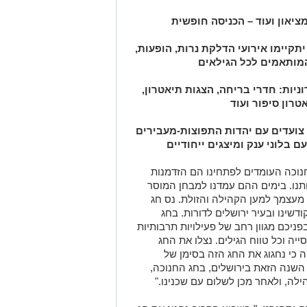
ציאון ועוד – הכניסה חופשית
תקיימו אירועי הדלקת נרות, הופעות,
המותאמים לכל הגילאים
וניות: חדרי בריחה, הצגות תיאטרון,
טרון סיפור ועוד
 צועדים עם יהדות התפוצות-מעבירים
 בלוני ענק ומיצגים י
יחודיים
חנוכה העומדים לפתחינו הם הזדמנות
נו. בימים ההם עמדנו למבחן המוסר
 מעצמך למען הקהילה והזולת. נס חג
ינו ובעיר ירושלים לדורות. בחג
פניכם מגוון רחב של פעילויות תרבותיות
יה וכל טווח הגילים. נצלו את החג
ה כי נחגוג את החג הזה בסימן של
 השנה הזאת בירושלים, בחג החנוכה,
ילה, ולאחר מכן לשלום עם שכנינו."