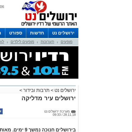
06 אוגוסט 2026 / 23:14
ירושלים נט
חדשות
ספורט
ר
מופעים
תערוכות
מופעים לילדים
לוח
לפרסום ברדיו צרו קשר
לוח שדורים
|
|
|
ירושלים נט
>
תרבות ובידור
>
ירושלים עיר מדליקה
מערכת ירושלים נט
28.11.18 / 09:33
בירושלים חנוכה נמשך 9 ימים. מאות אירועים יתקיימו בכל שכונות העיר