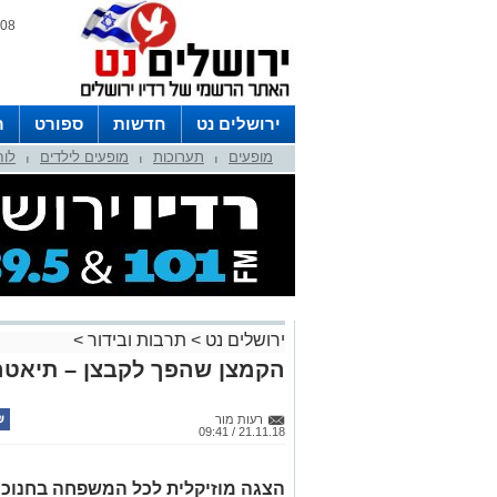
08 אוגוסט 2026 / 14:01
ירושלים נט
חדשות
ספורט
ר
מופעים
תערוכות
מופעים לילדים
לוח
לפרסום ברדיו צרו קשר
לוח שדורים
|
|
|
ירושלים נט
>
תרבות ובידור
>
הקמצן שהפך לקבצן – תיאטר
רעות מור
21.11.18 / 09:41
הצגה מוזיקלית לכל המשפחה בחנוכ