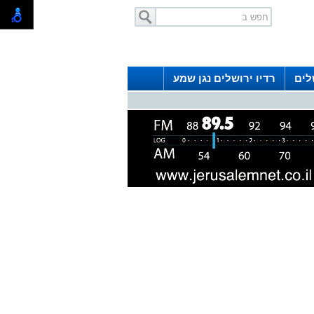
לים
רדיו ירושלים נגן שמע