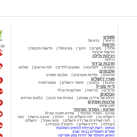
ת השמיים ופעילויות נוספות לכל
 ארוחת בוקר קלה לסיום החוויה.
כה מדי שנה לביקוש גבוה ומשתתפות בו
 מיועדת למשפחות ירושלמיות ומותנית
 מתבקשת להגיע עם אוהל, ציוד שינה
ספורט
כדורגל
כדורסל
חדשות
קבו
פלילי
סקרים
חינוך
מוניציפלי
חדשות הכנסת
חדשות ארציות
ם, משפחות המילואים הירושלמיות
רכילות ולילה
רכילות
מאירועי "קמפינג בגינה" יישמר עבורן
תרבות ובידור
יוכלו ליהנות מהחוויה המשפחתית.
מופעים
תערוכות
מופעים לילדים
לוח אירועים
קולנוע
אלבומים
אירועים
גלריות מועדונים
אלבומי ספורט
ים יתקיימו בשני מועדים: בין 6-7 באוגוסט ייערכו אירועי הקמפינג בגן
מגזין ירושלים
כתבות
בלוגים
סיפורי ירושלים
אסטרולוגיה
ליפשיץ, גן השבשבת, פארק דניה וגן הכדורים. בין 13-14 באוגוסט יתקיימו האירועים
לייף סטייל
טרנדים
בריאות
אטרקציות ובילוי
הבלוגים
הבלוג של אייל בן שמחון
טארות עוזי הכהן
בלוגים אורחים
צרכנות ועסקים
ינה הוא הרבה יותר מלינה באוהל, זו
תוכן שיווקי
לות, ומאפשרת ליהנות מהקסם של
קורונה - המדור המיוחד
קורונה - המדור המיוחד
שדרוג תוכנה עם AI
זמינים את המשפחות הירושלמיות לצאת
ירושלים נט
לוח ירושלים נט
יהדות
אהבנו ברשת
נוער
לוח השידורים של רדיו ירושלים
פנאי ואוכל
ירושלים
הנות מקיץ איכותי, קהילתי ומהנה בלב
בקהילה
רדיו ירושלים
תחבורה ציבורית ב
ת את הקהילה ומעניקה לתושביה חוויות
נטיפס - רשת חברתית לטיפים והמלצות
שערים חשמליים בבאר שבע
הארגון העולמי של יהדות צפון אפריקה