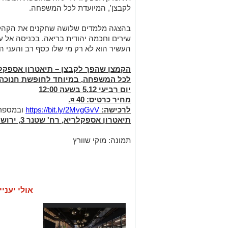
לקבצן', המיועדת לכל המשפחה.
בהצגה מלמדים שלושה שחקנים את הקהל פר
שירים וחכמה יהודית בריאה. בכניסה אל עו
העשיר הוא לא רק מי שלו כסף רב והעני הו
הקמצן שהפך לקבצן – תיאטרון אספקל
לכל המשפחה, במיוחד לחופשת חנוכה
יום רביעי 5.12 בשעה 12:00
מחיר כרטיס: 40 ¤.
לרכישה:
https://bit.ly/2MvgGvV
ובמספר
תיאטרון אספקלריא, רח' שטנר 3, ירושלים
תמונה: מוקי שוורץ
אולי יעניי