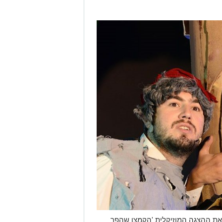
את ההצגה המוזיקלית 'הקמצן שהפך