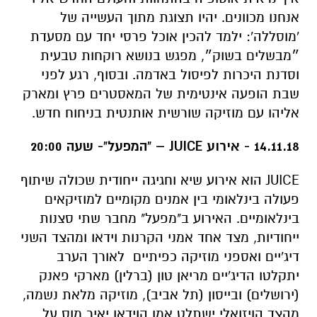
אנחנו מכוונים. יהיו תצוגת מתוך העשייה של
'מוסללה': ילמד להכין אוכל פרסי יחד עם מסעדת
״מבשלים בשוק״, מפגש בנושא רוקחות טבעית
וסדנת היכרות לפיסול באדמה. ובסוף, רגע לפני
שבת הופעה אינטימית של המאסטרים פרץ ומארק
אליהו עם מוזיקה שורשית אותנטית בניחוח חדש.
14.11.18 - אירוע
JUICE
– "המפעל"- שעה 20:00
JUICE הוא אירוע שיא וחגיגה ייחודית שכולה שיתוף
פעולה בינלאומי בין אמנים מקומיים למוזיקאים
בינלאומיים. האירוע ב"מפעל" מחבר שתי סצנות
ייחודיות, מצד אחד אמני הקרנות וידאו ומהצד השני
דיג'יים ואספני מוזיקה כפיתיים לאורך הערב
יתקלטו הדיג'יים מריאן טון (ברלין) מארקי פאנק
(ירושלים) ובייסון (תל אביב), מוזיקה מלאת נשמה,
מהצד הויזואלי ישתלט אמן הוידאו יאיר מוס על