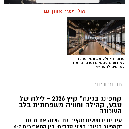
אולי יעניין אותך גם
פנתרה -חלל משותף ומרכז
לאירועים עסקיים ופרטיים ועוד
לפרטים לחצו >>
תרבות ובידור
צילום: חן אברס, חברת אריאל
קמפינג בגינה" קיץ 2026 - לילה של
מערכת ירושלים נט / 10:00 28.07.26
טבע, קהילה וחוויה משפחתית בלב
השכונה
תגים:
פארק המים
עיריית ירושלים תקיים גם השנה את מיזם
עיריית ירושלים, באמצעות החברה העירונית
"קמפינג בגינה" בשני סבבים: בין התאריכים 6-7