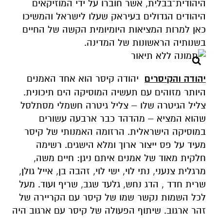
היהודית־בבלית, אשר חוברו על ידי המוזיקאים
היהודים הגדולים בעיראק שעלו לישראל והמשיכו
כאן למרות המציאות היומיומית הקשה של החיים
בשנותיה הראשונות של המדינה.
יהודה והקיסרים
יהודה קיסר הוא אחד האמנים
היותר מזוהים עם תעשיה המוסיקה הים תיכונית.
צליל הגיטרה שלו – צליל גיטרה חשמלי מסתלסל
שהוא המציא – מהדהד כבר ארבעה עשורים
במוסיקה הישראלית. הרזומה האמנותי של קיסר
מעיד על פס ייצור ארוך ומלא הישגים. רשימה
חלקית מאוד של אמנים איתם ניגן: חיים משה,
מרגלית צנעני, נתי לוי, ישי לוי, זהבה בן, אייל גולן,
שרית חדד , הדג נחש, גלעד שגב, שריף ועוד. מעל
לכל השמות נקשר שמו של קיסר עם הקריירה של
זהר ארגוב. שיתוף הפעולה של קיסר עם ארגוב היה