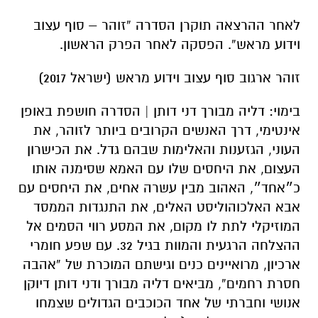
לאחר ההרצאה תוקרן הסדרה “זוהר – סוף עצוב
וידוע מראש”. הפסקה לאחר הפרק הראשון.
זוהר ארגוב סוף עצוב וידוע מראש (ישראל 2017)
בימוי: דליה מבורך דני דותן | הסדרה חושפת באופן
אינטימי, דרך האנשים הקרובים ביותר לזוהר, את
העוני, הגזענות והאלימות שבהם גדל. את הכישרון
העצום, את היחסים שלו עם האמא שסימנה אותו
כ״אחד״, האהוב מבין עשרה אחים, את היחסים עם
אבא האלכוהוליסט האלים, את התנגדות הממסד
המוזיקלי לתת לו מקום, את המסע רווי הסמים אל
ההצלחה הרגעית והמוות בגיל 32. עם שפע חומרי
ארכיון, מרואיינים כנים וגישתם המוכרת של “אהבה
חסרת רחמים”, מביאים דליה מבורך ודני דותן דיוקן
אנושי וחברתי של אחד הכוכבים הגדולים שצמחו