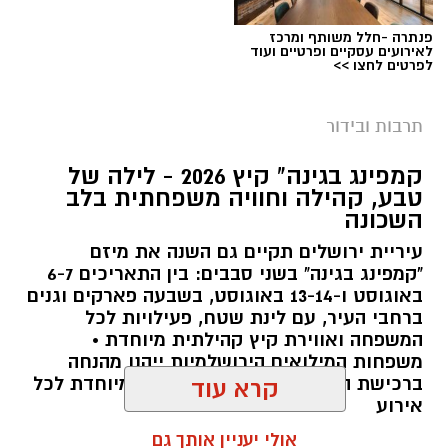
פנתרה -חלל משותף ומרכז
לאירועים עסקיים ופרטיים ועוד
לפרטים לחצו >>
תרבות ובידור
צילום: חן אברס, חברת אריאל
קמפינג בגינה" קיץ 2026 - לילה של
מערכת ירושלים נט / 10:00 28.07.26
טבע, קהילה וחוויה משפחתית בלב
השכונה
תגים:
פארק המים
עיריית ירושלים תקיים גם השנה את מיזם
עיריית ירושלים, באמצעות החברה העירונית
"קמפינג בגינה" בשני סבבים: בין התאריכים 6-7
"אריאל", מרעננת את הקיץ הירושלמי עם ארנה
באוגוסט ו-13-14 באוגוסט, בשבעה פארקים וגנים
ברחבי העיר, עם לינת שטח, פעילויות לכל
PARK - פארק המים האתגרי של ירושלים, שייפתח
המשפחה ואווירת קיץ קהילתית מיוחדת •
היום (ג', 28 ביולי ) בהיכל הפיס ארנה בירושלים.
משפחות המילואים הירושלמיות ייהנו מהנחה
ברכישת הכרטיסים ושמירת הקצאה מיוחדת לכל
קרא עוד
הפארק החדש יתפרס על פני שני מתחמים
אירוע
מרכזיים, מתחם חיצוני פתוח ומתחם פנימי מקורה.
אולי יעניין אותך גם
המתחם החיצוני יכלול מגוון מתנפחי ענק של