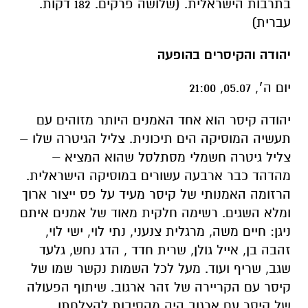
בתרבות הישראלית. (שלושה פרקים. 182 דקות.
עברית)
יהודה והקיסרים בהופעה
יום ה׳, 05.07, 21:00
יהודה קיסר הוא אחד האמנים היותר מזוהים עם
תעשיה המוסיקה הים תיכונית. צליל הגיטרה שלו –
צליל גיטרה חשמלי מסתלסל שהוא המציא –
מהדהד כבר ארבעה עשורים במוסיקה הישראלית.
הרזומה האמנותי של קיסר מעיד על פס ייצור ארוך
ומלא השגים. רשימה חלקית מאוד של אמנים איתם
ניגן: חיים משה, מרגלית צנעני, נתי לוי, ישי לוי,
זהבה בן, אייל גולן, שרית חדד , הדג נחש, גלעד
שגב, שריף ועוד. מעל לכל השמות נקשר שמו של
קיסר עם הקריירה של זהר ארגוב. שיתוף הפעולה
של קיסר עם ארגוב היה מהסיבות להצלחתו.