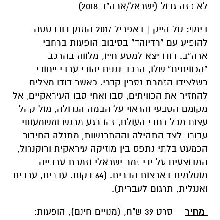
לא כזה גדול (ישראל/ארה”ב 2018)
בימוי: טל הייק | באפריל 2017 הוזמן דודו טסה
להופיע עם “רדיוהד” בסיבוב הופעות ברחבי
ארה”ב. דודו יצא למסע חייו, מלווה בהרכב
“הכוויתים” שלו, הרכב נגנים יהודי־ערבי ייחודי
כשלצידו הזמרת נסרין קדרי. כאשר דודו מצליח
להחזיר את הכוויתים, סבו ואחי סבו העיראקיים, אל
מקומם הטבעי והראוי על הבמה הגדולה, מול קהל
עצום מכל רחבי העולם, זהו רגע מרגש ומשמעותי
עבורו. לצד התהילה וההתרגשות, מתגלה החיבור
הכמעט בלתי נתפס בין מוזיקה עיראקית ורוקנרול,
המבוצעים על ידי זמר ישראלי וזמרת ערבייה
מוסלמית בארצות הברית. (64 דקות. עברית, ערבית
ואנגלית, תרגום לעברית).
מחיר
– סרט 39 ש"ח, (מנויים חינם), הופעות: