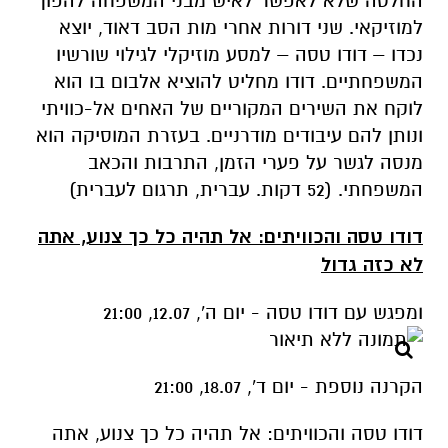
החלטה שלא לאפשר לאיש מבני המשפחה להפוך
למוזיקאי. שני דורות אחרי מות הסב דאוד, יוצא
נכדו – דודו טסה – למסע מוזיקלי לגילוי שורשיו
המשפחתיים. דודו מחליט להוציא אלבום בו הוא
לוקח את השירים המקוריים של האחים אל-כוויתי
ונותן להם עיבודים מודרניים. בעזרת המוסיקה הוא
מנסה לגשר על פערי הזמן, התרבות והכאב
המשפחתי. (52 דקות. עברית, תרגום לעברית)
דודו טסה והכוויתים: אל תהיה כל כך צנוע, אתה
לא כזה גדול
ומפגש עם דודו טסה - יום ה', 12.07, 21:00
הקרנה נוספת - יום ד', 18.07, 21:00
דודו טסה והכוויתים: אל תהיה כל כך צנוע, אתה