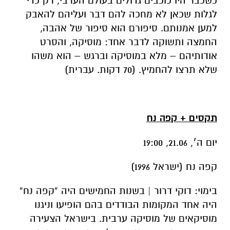
כשכבר היו כוכבים גדולים בעולם הערבי, רק כדי
לגלות שכאן לא מחכה להם דבר ועליהם להאבק
למען אמנותם. סיפורם הוא סיפור של אהבה,
החמצה ותשוקה לדבר אחד: מוסיקה, והסרט
אודותיהם – מלא במוסיקה וברגש – הוא משהו
שלא תרצו להחמיץ. (70 דקות. עברית)
תקסים + קפה נח
יום ה׳, 21.06, 19:00
קפה נח (ישראל 1996)
בימוי: דוקי דרור | בשנות החמישים היה «קפה נח»
היה אחד המקומות הבודדים בהם הופיעו וניגנו
מוסיקאים של מוסיקה ערבית. בישראל הצעירה