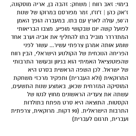
בימוי: זאב רווח | משחק: זהבה בן, אריה מוסקונה,
ז’אק כהן | ז'וז'ו, זמר מפורסם במרוקו של שנות
ה־50, עולה לארץ עם בתו. במעברה הופך האמן
לפועל קשה יום שבקושי מופיע. מצבו הבריאותי
המתדרדר מוביל בתו להחליף את אביה וערב אחד
שומע אותה אמרגן צרפתי עשיר... עשור לפני
הפריחה הנוכחית של הקולנוע הישראלי, הבין רווח
שהפוטנציאל האמיתי הוא בגיוון ובעושר התרבותי
של ישראל. לכן השפה הראשית בסרט היא
המרוקאית (ולא העברית) ותפקיד מרכזי משחקת
המוסיקה המזרחית שכאן, באמצע שנות התשעים,
עשתה את צעדיה הראשונים מחוץ לגטו של
הקסטות. התוצאה היא סרט מפתח בתולדות
התרבות הישראלית. (90 דקות. מרוקאית, צרפתית
ועברית, תרגום לעברית)