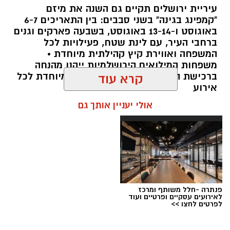
עיריית ירושלים תקיים גם השנה את מיזם
עיריית ירושלים, באמצעות החברה העירונית
"קמפינג בגינה" בשני סבבים: בין התאריכים 6-7
"אריאל", מרעננת את הקיץ הירושלמי עם ארנה
באוגוסט ו-13-14 באוגוסט, בשבעה פארקים וגנים
ברחבי העיר, עם לינת שטח, פעילויות לכל
PARK - פארק המים האתגרי של ירושלים, שייפתח
המשפחה ואווירת קיץ קהילתית מיוחדת •
היום (ג', 28 ביולי ) בהיכל הפיס ארנה בירושלים.
משפחות המילואים הירושלמיות ייהנו מהנחה
ברכישת הכרטיסים ושמירת הקצאה מיוחדת לכל
קרא עוד
הפארק החדש יתפרס על פני שני מתחמים
אירוע
מרכזיים, מתחם חיצוני פתוח ומתחם פנימי מקורה.
אולי יעניין אותך גם
המתחם החיצוני יכלול מגוון מתנפחי ענק של
מגלשות מים בגובה של עד 15 מטר, ופעילות מים
חווייתית לכל המשפחה. בחלל הפנימי של היכל
הפיס ארנה יוקם מתחם מתקנים אתגריים ייחודי
מעל לבריכות מים, שיעניק לילדים ובני נוער חוויה
ספורטיבית, אקטיבית ומלאת אדרנלין.
פנתרה -חלל משותף ומרכז
ארנה PARK יפעל עד סוף חופשת הקיץ. שעות
לאירועים עסקיים ופרטיים ועוד
לפרטים לחצו >>
הפעילות בימים ראשון–חמישי יהיו בין 10:00
ל־19:30, ובימי שישי בין 10:00 ל־15:00. מחיר כרטיס