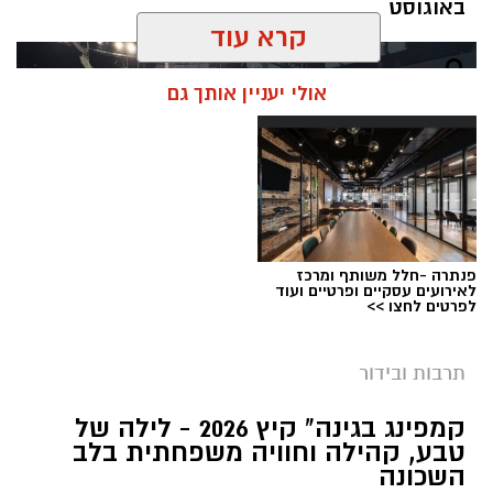
באוגוסט
קרא עוד
אולי יעניין אותך גם
פנתרה -חלל משותף ומרכז
לאירועים עסקיים ופרטיים ועוד
לפרטים לחצו >>
תרבות ובידור
צילום: חן אברס, חברת אריאל
קמפינג בגינה" קיץ 2026 - לילה של
מערכת ירושלים נט / 10:00 28.07.26
טבע, קהילה וחוויה משפחתית בלב
השכונה
תגים:
פארק המים