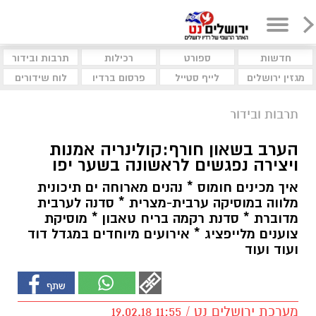
חדשות
ספורט
רכילות
תרבות ובידור
מגזין ירושלים
לייף סטייל
פרסום ברדיו
לוח שידורים
תרבות ובידור
הערב בשאון חורף:קולינריה אמנות
ויצירה נפגשים לראשונה בשער יפו
איך מכינים חומוס * נהנים מארוחה ים תיכונית
מלווה במוסיקה ערבית-מצרית * סדנה לערבית
מדוברת * סדנת רקמה בריח טאבון * מוסיקת
צוענים מלייפציג * אירועים מיוחדים במגדל דוד
ועוד ועוד
מערכת ירושלים נט / 11:55 19.02.18