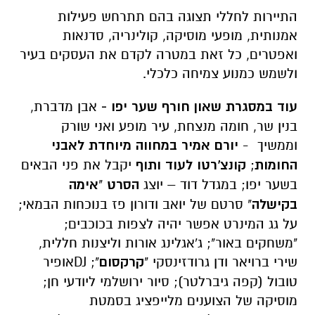
התיירות לחללי תצוגה בהם תתרחש פעילות
אמנותית, מופעי מוסיקה, קולינריה, סדנאות
ואפטרים, כל זאת במטרה לקדם את העסקים בעיר
ולשמש כמנוע צמיחה כלכלי.
עוד במסגרת שאון חורף שער יפו -
אבן מדברת,
בנין שר, חומה מנצחת, עיר מופע ואני שורק
וממשיך -
יורם אמיר
במחווה מיוחדת לאבני
החומות
;
קונצ'רטו לעוד ותוף
יקבל את פני הבאים
בשער יפו; במגדל דוד – יוצג
הסרט
"
אימה
בקישלה
" סרטם של יואב ודורון פז בנוכחות הבמאי;
על גג המינרט אפשר יהיה לצפות בכוכבים;
"משחקים באור"; ג'אגלינג אורות וליצנות חללית,
שירי ברויאר ודן גרודזינסקי "
קרקסום
"; DJאופיר
טובול (קפה גיברלטר); סיור ירושלמי ליודעי חן;
מוסיקה של הצוענים מלייפציג בסמטת