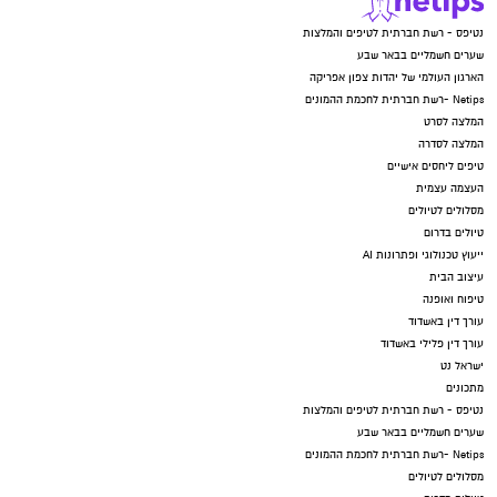
נטיפס - רשת חברתית לטיפים והמלצות
שערים חשמליים בבאר שבע
הארגון העולמי של יהדות צפון אפריקה
Netips -רשת חברתית לחכמת ההמונים
המלצה לסרט
המלצה לסדרה
טיפים ליחסים אישיים
העצמה עצמית
מסלולים לטיולים
טיולים בדרום
ייעוץ טכנולוגי ופתרונות AI
עיצוב הבית
טיפוח ואופנה
עורך דין באשדוד
עורך דין פלילי באשדוד
ישראל נט
מתכונים
נטיפס - רשת חברתית לטיפים והמלצות
שערים חשמליים בבאר שבע
Netips -רשת חברתית לחכמת ההמונים
מסלולים לטיולים