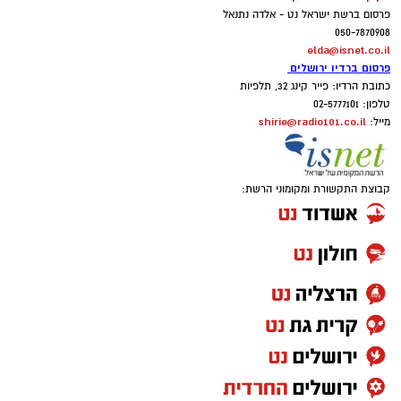
פרסום ברשת ישראל נט - אלדה נתנאל
050-7870908
elda@isnet.co.il
פרסום ברדיו ירושלים
כתובת הרדיו: פייר קינג 32, תלפיות
טלפון: 02-5777101
shirie@radio101.co.il
מייל:
קבוצת התקשורת ומקומוני הרשת: