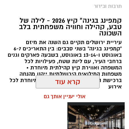
תרבות ובידור
צילום: חן אברס, חברת אריאל
קמפינג בגינה" קיץ 2026 - לילה של
מערכת ירושלים נט / 10:00 28.07.26
טבע, קהילה וחוויה משפחתית בלב
השכונה
תגים:
פארק המים
עיריית ירושלים תקיים גם השנה את מיזם
עיריית ירושלים, באמצעות החברה העירונית
"קמפינג בגינה" בשני סבבים: בין התאריכים 6-7
"אריאל", מרעננת את הקיץ הירושלמי עם ארנה
באוגוסט ו-13-14 באוגוסט, בשבעה פארקים וגנים
ברחבי העיר, עם לינת שטח, פעילויות לכל
PARK - פארק המים האתגרי של ירושלים, שייפתח
המשפחה ואווירת קיץ קהילתית מיוחדת •
היום (ג', 28 ביולי ) בהיכל הפיס ארנה בירושלים.
משפחות המילואים הירושלמיות ייהנו מהנחה
ברכישת הכרטיסים ושמירת הקצאה מיוחדת לכל
קרא עוד
הפארק החדש יתפרס על פני שני מתחמים
אירוע
מרכזיים, מתחם חיצוני פתוח ומתחם פנימי מקורה.
אולי יעניין אותך גם
המתחם החיצוני יכלול מגוון מתנפחי ענק של
מגלשות מים בגובה של עד 15 מטר, ופעילות מים
חווייתית לכל המשפחה. בחלל הפנימי של היכל
הפיס ארנה יוקם מתחם מתקנים אתגריים ייחודי