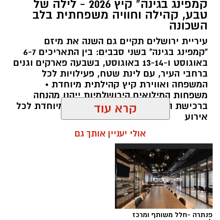
קמפינג בגינה" קיץ 2026 - לילה של
מערכת ירושלים נט / 10:00 28.07.26
טבע, קהילה וחוויה משפחתית בלב
השכונה
תגים:
פארק המים
עיריית ירושלים תקיים גם השנה את מיזם
עיריית ירושלים, באמצעות החברה העירונית
"קמפינג בגינה" בשני סבבים: בין התאריכים 6-7
"אריאל", מרעננת את הקיץ הירושלמי עם ארנה
באוגוסט ו-13-14 באוגוסט, בשבעה פארקים וגנים
ברחבי העיר, עם לינת שטח, פעילויות לכל
PARK - פארק המים האתגרי של ירושלים, שייפתח
המשפחה ואווירת קיץ קהילתית מיוחדת •
היום (ג', 28 ביולי ) בהיכל הפיס ארנה בירושלים.
משפחות המילואים הירושלמיות ייהנו מהנחה
ברכישת הכרטיסים ושמירת הקצאה מיוחדת לכל
קרא עוד
הפארק החדש יתפרס על פני שני מתחמים
אירוע
מרכזיים, מתחם חיצוני פתוח ומתחם פנימי מקורה.
אולי יעניין אותך גם
המתחם החיצוני יכלול מגוון מתנפחי ענק של
מגלשות מים בגובה של עד 15 מטר, ופעילות מים
חווייתית לכל המשפחה. בחלל הפנימי של היכל
הפיס ארנה יוקם מתחם מתקנים אתגריים ייחודי
מעל לבריכות מים, שיעניק לילדים ובני נוער חוויה
ספורטיבית, אקטיבית ומלאת אדרנלין.
פנתרה -חלל משותף ומרכז
ארנה PARK יפעל עד סוף חופשת הקיץ. שעות