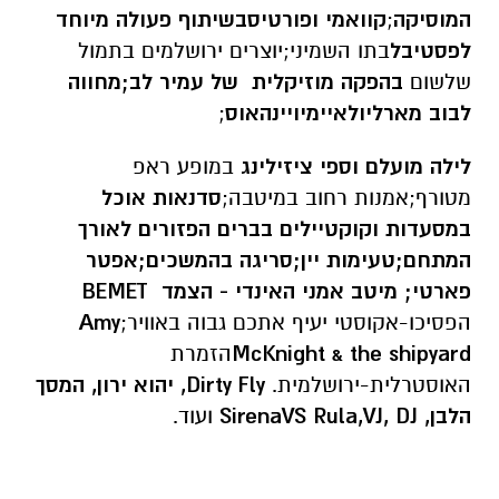
המוסיקה
;
קוואמי ופורטיסבשיתוף פעולה מיוחד
לפסטיבל
בתו השמיני;יוצרים ירושלמים בתמול
שלשום
בהפקה מוזיקלית של עמיר לב;מחווה
לבוב מארליולאיימיויינהאוס
;
לילה מועלם וספי ציזילינג
במופע ראפ
מטורף;אמנות רחוב במיטבה;
סדנאות אוכל
במסעדות וקוקטיילים בברים הפזורים לאורך
המתחם;טעימות יין;סריגה בהמשכים;אפטר
פארטי; מיטב אמני האינדי - הצמד
BEMET
הפסיכו-אקוסטי יעיף אתכם גבוה באוויר;
Amy
McKnight & the shipyard
הזמרת
האוסטרלית-ירושלמית.
Dirty Fly
, יהוא ירון, המסך
הלבן,
VJ, DJ
,
SirenaVS Rula
ועוד.