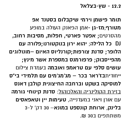
12.2 - שץ-בצלאל
תומר פישמן וירמי שיקבלום בסטנד אפ
מטורף
;
מז-גן -
אמן הפאנק העולה במופע
מהסרטים
; אפטר פארטי, חפלות, מסיבות רחוב,
DJ
כל הלילה
;
יהוא ירון בנוקטורנו;פלורה עם
הלופר; סדנת צורפות;קורנליוס האיום –מונולוגים
מהפייסבוק; פרפורמנס במספרת אשר מינץ;
עושים סלפי עם טראמפ ואובמה
בעמדת צילום
ייחודית
בז'ראר בכר – מג'מג'מים עם תלמידי בי"ס
למוסיקה בשקט וברחבה החיצונית קולבן דאנס
בזירת הקולינריה והאלכוהול
:
סדנת קינוחי גורמה
עם אורן ויאני במעדנייה,
טעימות יין וטאפאסים
בלינק
,
ארוחת קונספט במונא
– 30 דק' ל-3
משתתפים ב30 ₪.