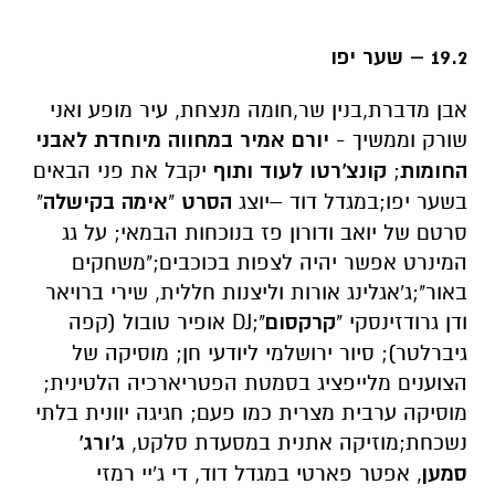
19.2 – שער יפו
אבן מדברת,בנין שר,חומה מנצחת, עיר מופע ואני
שורק וממשיך -
יורם אמיר
במחווה מיוחדת לאבני
החומות
;
קונצ'רטו לעוד ותוף
יקבל את פני הבאים
בשער יפו;במגדל דוד –יוצג
הסרט
"
אימה בקישלה
"
סרטם של יואב ודורון פז בנוכחות הבמאי; על גג
המינרט אפשר יהיה לצפות בכוכבים;"משחקים
באור";ג'אגלינג אורות וליצנות חללית, שירי ברויאר
ודן גרודזינסקי "
קרקסום
";DJ אופיר טובול (קפה
גיברלטר); סיור ירושלמי ליודעי חן; מוסיקה של
הצוענים מלייפציג בסמטת הפטריארכיה הלטינית;
מוסיקה ערבית מצרית כמו פעם; חגיגה יוונית בלתי
נשכחת;מוזיקה אתנית במסעדת סלקט,
ג'ורג'
סמען
, אפטר פארטי במגדל דוד, די ג'יי רמזי