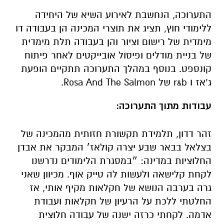
התערוכה, הנחשבת לאירוע השיא של היחידה
ללימודי חוץ, תציג את תוצרי המכינה הן בעבודה דו
מימדית של רישום וציור והן בעבודה תלת מימדית
של בניית מודלים ופיסול אובייקטים לאחר פיתוח
קונספט. בנוסף במהלך התערוכה תתקיים הופעת
ג’אז ו r&b של Rosa And The Salmon.
עבודות מתוך התערוכה
:
זהר דדון, תלמידת תקשורת חזותית מהמכינה של
בצלאל בבאר שבע יצרה קולאז׳ המבקר את אבדן
החלוציות במדינה: ״במסגרת הלימודים נדרשנו
לקחת קלישאה ולעשות לה טייק אוף. מכיוון שאני
גרה בערבה הנושא של חקלאות מקיף אותי, אז
החלטתי ללכת על הרעיון של חקלאות ועבודת
אדמה. לקחתי כרזה ישנה של עבודה חלוצית