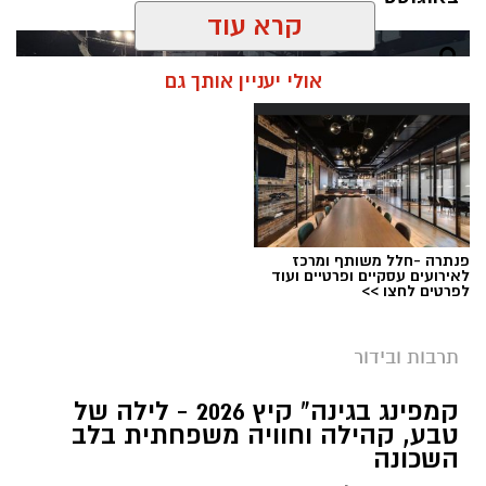
קרא עוד
אולי יעניין אותך גם
פנתרה -חלל משותף ומרכז
לאירועים עסקיים ופרטיים ועוד
לפרטים לחצו >>
תרבות ובידור
צילום: חן אברס, חברת אריאל
קמפינג בגינה" קיץ 2026 - לילה של
מערכת ירושלים נט / 10:00 28.07.26
טבע, קהילה וחוויה משפחתית בלב
השכונה
תגים:
פארק המים