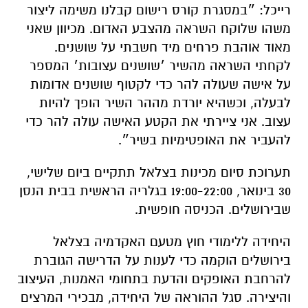
רייכל: ״במסגרת קורס רישום קבלנו משימה ליצור
משהו שלוקח השראה מהצבע האדום. מכיוון שאני
מאוד אוהבת פרחים מיד חשבתי על שושנים.
לקחתי השראה מהשיר ׳שושנים עצובות׳ המספר
על אישה שעולה להר כדי לקטוף שושנים אדומות
לבעלה, וכשהיא יורדת מההר השיר הופך להיות
עצוב. אני ציירתי את הקטע האישה עולה להר כדי
להעביר את האופטימיות בשיר״.
תערוכת סיום מכינות בצלאל תתקיים ביום שלישי,
30 בינואר, 19:00-22:00 בגלריה הראשית בבית הנסן
שבירושלים. הכניסה חופשית.
היחידה ללימודי חוץ מטעם האקדמיה בצלאל
בירושלים הוקמה כדי לענות על הדרישה הגוברת
להרחבת האופקים והדעת בתחומי האמנות, העיצוב
והיצירה. סגל ההוראה של היחידה, מבכירי המרצים