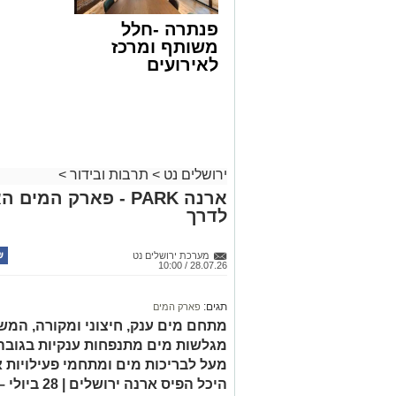
פנתרה -חלל
משותף ומרכז
לאירועים
עסקיים ופרטיים
ועוד לפרטים
לחצו >>
ירושלים נט
>
תרבות ובידור
>
ארנה PARK - פארק המ
לדרך
מערכת ירושלים נט
28.07.26 / 10:00
תגים:
פארק המים
מעל לבריכות מים ומתחמי פעילויות
היכל הפיס ארנה ירושלים | 28 ביולי – 28 באוגוסט