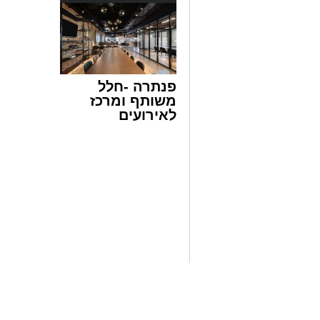
העיר ומעניק לתושבינּומ ירושלים ולמבקרים
בימי הקיץ החמים. אנחנו ממשיכים להשקיע
את ירושלים ליעד הקיץ המוביל בישראל, עם 
משתלמים לתושבי העיר."
מנכ"ל חברת אריאל, אורי מנחם: "החופש הג
פנתרה -חלל
אטרקטיבי ומלא באנרגיות. ביוזמתו של ראש
משותף ומרכז
הספורט של ירושלים למוקד הבילויים האול
לאירועים
PARK יחד עם מתחם ההחלקה על הקרח
עסקיים ופרטיים
בילויים שלם המעניק בדיוק את מה שצריך 
ועוד לפרטים
הרבה מים, קרח והמון חוויות. אנו מזמיני
לחצו >>
לקפוץ למים וליהנות מקיץ ירושלמי מרענן ב
קמפינג בגינה - קרדיט מיטל איזביצקי
רשות הצעירים בעיריית ירושלים מזמינה 
להשתתף במיזם האהוב "קמפינג בגינה", ה
משפחתית של לילה אחד וממש ליד הבית. 
ובגנים השכונתיים, וייהנו מערב עשיר בפ
וחמה.
במהלך האירועים יתקיימו מגוון פעילויות ו
משחקים והפעלות לילדים, הקרנות תחת כיפ
המשפחה. בבוקר שלמחרת תוגש למשתתפים