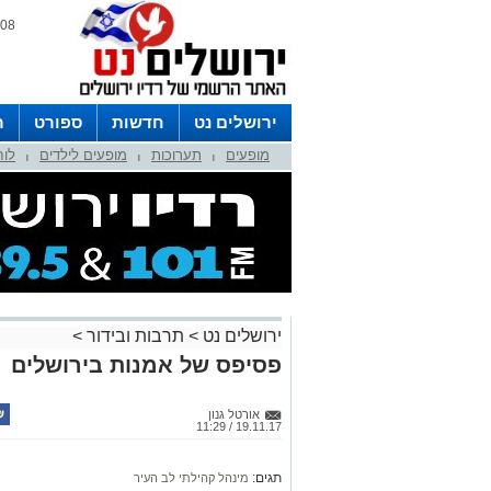
08 אוגוסט 2026 / 20:14
ירושלים נט
חדשות
ספורט
ר
מופעים
תערוכות
מופעים לילדים
לוח
לפרסום ברדיו צרו קשר
לוח שדורים
|
|
|
ירושלים נט
>
תרבות ובידור
>
פסיפס של אמנות בירושלים
אורטל גנון
19.11.17 / 11:29
תגים:
מינהל קהילתי לב העיר