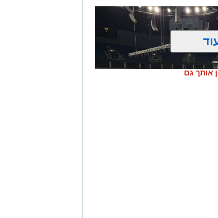
וד
ן אותך גם
ת "אריאל", מרעננת את הקיץ הירושלמי