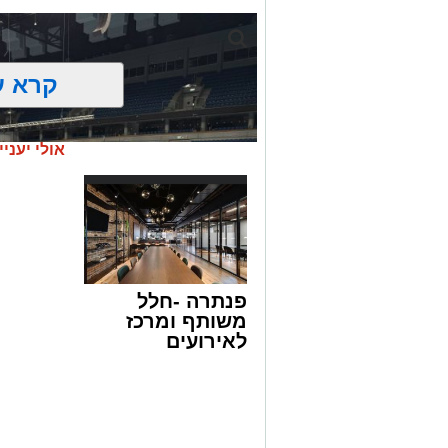
קרא ע
אולי יעניי
פנתרה -חלל
משותף ומרכז
לאירועים
עסקיים ופרטיים
ועוד לפרטים
לחצו >>
צילום: חן אברס, חברת אריאל
עיריית ירושלים, באמצעות החברה העירוני