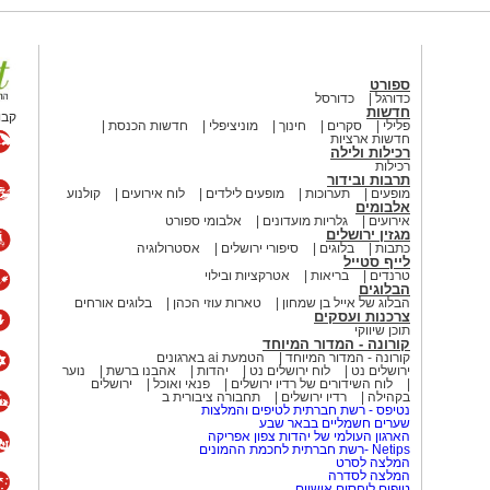
כה מדי שנה לביקוש גבוה ומשתתפות בו
 מיועדת למשפחות ירושלמיות ומותנית
 מתבקשת להגיע עם אוהל, ציוד שינה
ספורט
כדורגל
כדורסל
חדשות
קבו
פלילי
סקרים
חינוך
מוניציפלי
חדשות הכנסת
חדשות ארציות
ם, משפחות המילואים הירושלמיות
רכילות ולילה
רכילות
מאירועי "קמפינג בגינה" יישמר עבורן
תרבות ובידור
יוכלו ליהנות מהחוויה המשפחתית.
מופעים
תערוכות
מופעים לילדים
לוח אירועים
קולנוע
אלבומים
אירועים
גלריות מועדונים
אלבומי ספורט
ים יתקיימו בשני מועדים: בין 6-7 באוגוסט ייערכו אירועי הקמפינג בגן
מגזין ירושלים
כתבות
בלוגים
סיפורי ירושלים
אסטרולוגיה
ליפשיץ, גן השבשבת, פארק דניה וגן הכדורים. בין 13-14 באוגוסט יתקיימו האירועים
לייף סטייל
טרנדים
בריאות
אטרקציות ובילוי
הבלוגים
הבלוג של אייל בן שמחון
טארות עוזי הכהן
בלוגים אורחים
צרכנות ועסקים
ינה הוא הרבה יותר מלינה באוהל, זו
תוכן שיווקי
לות, ומאפשרת ליהנות מהקסם של
קורונה - המדור המיוחד
קורונה - המדור המיוחד
הטמעת ai בארגונים
זמינים את המשפחות הירושלמיות לצאת
ירושלים נט
לוח ירושלים נט
יהדות
אהבנו ברשת
נוער
לוח השידורים של רדיו ירושלים
פנאי ואוכל
ירושלים
הנות מקיץ איכותי, קהילתי ומהנה בלב
בקהילה
רדיו ירושלים
תחבורה ציבורית ב
ת את הקהילה ומעניקה לתושביה חוויות
נטיפס - רשת חברתית לטיפים והמלצות
שערים חשמליים בבאר שבע
הארגון העולמי של יהדות צפון אפריקה
Netips -רשת חברתית לחכמת ההמונים
המלצה לסרט
המלצה לסדרה
טיפים ליחסים אישיים