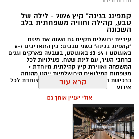
תרבות ובידור
צילום: חן אברס, חברת אריאל
קמפינג בגינה" קיץ 2026 - לילה של
מערכת ירושלים נט / 10:00 28.07.26
טבע, קהילה וחוויה משפחתית בלב
השכונה
תגים:
פארק המים
עיריית ירושלים תקיים גם השנה את מיזם
עיריית ירושלים, באמצעות החברה העירונית
"קמפינג בגינה" בשני סבבים: בין התאריכים 6-7
"אריאל", מרעננת את הקיץ הירושלמי עם ארנה
באוגוסט ו-13-14 באוגוסט, בשבעה פארקים וגנים
ברחבי העיר, עם לינת שטח, פעילויות לכל
PARK - פארק המים האתגרי של ירושלים, שייפתח
המשפחה ואווירת קיץ קהילתית מיוחדת •
היום (ג', 28 ביולי ) בהיכל הפיס ארנה בירושלים.
משפחות המילואים הירושלמיות ייהנו מהנחה
ברכישת הכרטיסים ושמירת הקצאה מיוחדת לכל
קרא עוד
הפארק החדש יתפרס על פני שני מתחמים
אירוע
מרכזיים, מתחם חיצוני פתוח ומתחם פנימי מקורה.
אולי יעניין אותך גם
המתחם החיצוני יכלול מגוון מתנפחי ענק של
מגלשות מים בגובה של עד 15 מטר, ופעילות מים
חווייתית לכל המשפחה. בחלל הפנימי של היכל
הפיס ארנה יוקם מתחם מתקנים אתגריים ייחודי
מעל לבריכות מים, שיעניק לילדים ובני נוער חוויה