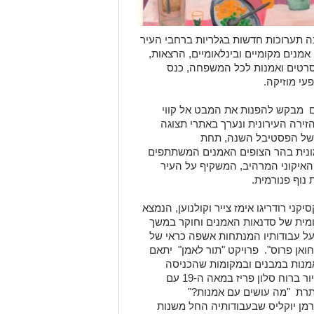
 תערוכות חדשות בגלריות ברחבי העיר
אמנים מקומיים ובינלאומיים, הרצאות,
סרטים ואמנות לכל המשפחה, כנס
עי מוזיקה.
ם מבקש להפנות את המבט אל קווי
ירה העירונית ונערך באתרי תצוגה
ת של הפסטיבל השנה, תחת
רמונית בהר הצופים האמנים המשתתפים
 האיקוני המרהיב, המשקיף על העיר
נוף פנורמית.
יקני רודריגו אימ
ז צייר וקולנוען, הנמצא
מית של סדנאות האמנים וחוקר במשך
ל עבודותיו המנתחות אשפה כראי של
ואן פרוס". פרויקט "תור לאמן" יתאם
 אמנות במבנים ובמקומות שהכניסה
אליהם בד"כ אסורה או מוגבלת. תערוכת ציור ברוח סלון פריז במאה ה-19 עם
תרת "מה עושים עם אמנות?"
ן יוקליס שבעבודותיה החל משנות