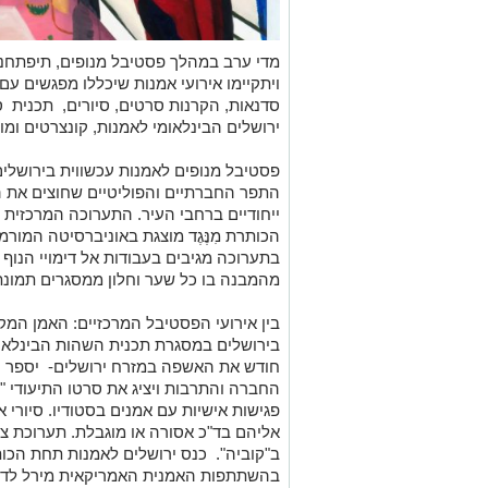
מדי
ערב במהלך פסטיבל מנופים, תיפתחנה
ויתקיימו אירועי אמנות שיכללו מפגשים עם 
סדנאות, הקרנות סרטים, סיורים, תכנית 
ירושלים הבינלאומי לאמנות, קונצרטים ומופ
פסטיבל מנופים לאמנות עכשווית בירושלי
התפר החברתיים והפוליטיים שחוצים את הז
ייחודיים ברחבי העיר. התערוכה המרכזי
הכותרת מִנֶּגֶד מוצגת באוניברסיטה המו
בתערוכה מגיבים בעבודות אל דימויי הנוף
מהמבנה בו כל שער וחלון ממסגרים תמונת 
בין אירועי הפסטיבל המרכזיים
: האמן המקס
בירושלים במסגרת תכנית השהות הבינלאו
חודש את האשפה במזרח ירושלים- יספר ע
החברה והתרבות ויציג את סרטו התיעודי "ח
פגישות אישיות עם אמנים בסטודיו. סיורי
ב"קוביה". כנס ירושלים לאמנות תחת הכו
בהשתתפות האמנית האמריקאית מירל לדרמ