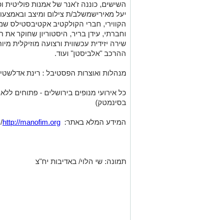
השישים, כוננה ז'אנר של אמנות פוליטית 
יעל מאירי
שמשלב/ת צילום ומיצב ובאמצעותם
הקווירי, חברי הקולקטיב אקטיבסטילס שמש
וחברתי, עידן בריר, היסטוריון שחוקר את 
שירה יזידית עכשווית ורצועה מוזיקלית מיו
ההרכב "אלביסטן" ועוד.
מנהלות ואוצרות הפסטיבל : רינת אדלשטיין
כל אירועי מנופים בירושלים - פתוחים לל
בסינמטק)
המידע המלא באתר:
http://manofim.org
/
תמונה: שי הלוי/ באדיבות יח"צ