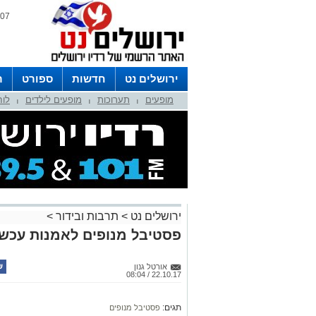
07 אוגוסט 2026 / 07:13
ירושלים נט
חדשות
ספורט
ר
מופעים
תערוכות
מופעים לילדים
לוח
לפרסום ברדיו צרו קשר
לוח שדורים
|
|
|
ירושלים נט
>
תרבות ובידור
>
פסטיבל מנופים לאמנות עכשו
אורטל גנון
22.10.17 / 08:04
תגים:
פסטיבל מנופים