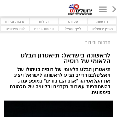
חדשות
ספורט
רכילות
תרבות ובידור
מגזין ירושלים
לייף סטייל
פרסום ברדיו
לוח שידורים
תרבות ובידור
לראשונה בישראל: תיאטרון הבלט
הלאומי של רוסיה
תיאטרון הבלט הלאומי של רוסיה בניהולו של
ויאצ'סלבגורדייב מגיע לראשונה לישראל ויציג
את הקלאסיקה "אגם הברבורים" במופע ענק,
בהשתתפות עשרות רקדנים ובליוויה של תזמורת
סימפונית