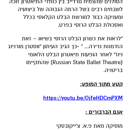
הסולנים שהצמיח גורדייב בין כותלי התיאטרון זוכה
לשבחים רבים בשל הרמה הגבוהה של ביצועיה
ומעניקה כבוד למורשת הבלט הקלאסי בכלל
ואסכולת הבלט הרוסי בפרט.
"לראות את כשרון הבלט הרוסי בשיאו – זאת
הזדמנות נדירה... "
-
כך הגיב העיתון "ווסטרן מורנינג
ניוז" לאחר הופעות תיאטרון הבלט הלאומי
(Russian State Ballet Theatre) שהתקיימו
בריטניה.
קטע מתוך המופע:
https://youtu.be/OjfeHDCmPXM
אגם הברבורים :
מוסיקה מאת פ.א. צ'ייקובסקי