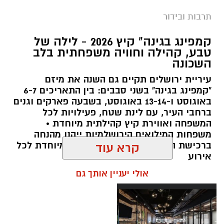
תרבות ובידור
צילום: חן אברס, חברת אריאל
קמפינג בגינה" קיץ 2026 - לילה של
מערכת ירושלים נט / 10:00 28.07.26
טבע, קהילה וחוויה משפחתית בלב
השכונה
תגים:
פארק המים
עיריית ירושלים תקיים גם השנה את מיזם
עיריית ירושלים, באמצעות החברה העירונית
"קמפינג בגינה" בשני סבבים: בין התאריכים 6-7
"אריאל", מרעננת את הקיץ הירושלמי עם ארנה
באוגוסט ו-13-14 באוגוסט, בשבעה פארקים וגנים
ברחבי העיר, עם לינת שטח, פעילויות לכל
PARK - פארק המים האתגרי של ירושלים, שייפתח
המשפחה ואווירת קיץ קהילתית מיוחדת •
היום (ג', 28 ביולי ) בהיכל הפיס ארנה בירושלים.
משפחות המילואים הירושלמיות ייהנו מהנחה
ברכישת הכרטיסים ושמירת הקצאה מיוחדת לכל
קרא עוד
הפארק החדש יתפרס על פני שני מתחמים
אירוע
מרכזיים, מתחם חיצוני פתוח ומתחם פנימי מקורה.
אולי יעניין אותך גם
המתחם החיצוני יכלול מגוון מתנפחי ענק של
מגלשות מים בגובה של עד 15 מטר, ופעילות מים
חווייתית לכל המשפחה. בחלל הפנימי של היכל
הפיס ארנה יוקם מתחם מתקנים אתגריים ייחודי