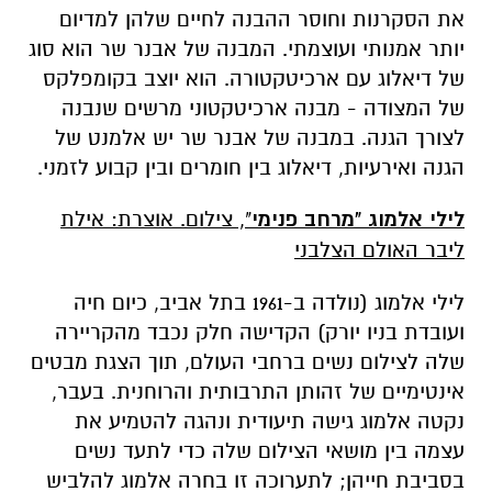
את הסקרנות וחוסר ההבנה לחיים שלהן למדיום
יותר אמנותי ועוצמתי. המבנה של אבנר שר הוא סוג
של דיאלוג עם ארכיטקטורה. הוא יוצב בקומפלקס
של המצודה - מבנה ארכיטקטוני מרשים שנבנה
לצורך הגנה. במבנה של אבנר שר יש אלמנט של
הגנה ואירעיות, דיאלוג בין חומרים ובין קבוע לזמני.
לילי אלמוג "מרחב פנימי
", צילום. אוצרת: אילת
ליבר
האולם הצלבני
לילי אלמוג (נולדה ב-1961 בתל אביב, כיום חיה
ועובדת בניו יורק) הקדישה חלק נכבד מהקריירה
שלה לצילום נשים ברחבי העולם, תוך הצגת מבטים
אינטימיים של זהותן התרבותית והרוחנית. בעבר,
נקטה אלמוג גישה תיעודית ונהגה להטמיע את
עצמה בין מושאי הצילום שלה כדי לתעד נשים
בסביבת חייהן; לתערוכה זו בחרה אלמוג להלביש