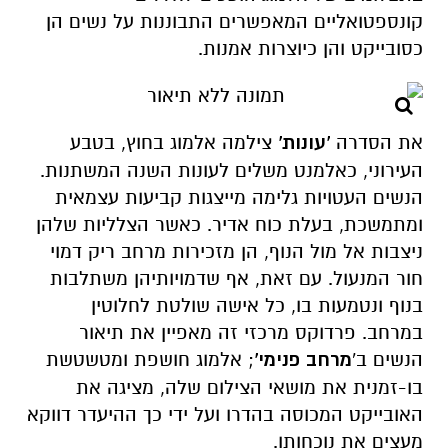
קונספטואליים המאפשרים התבוננות על נשים הן
כסובייקט והן כיוצרות אמנות.
את הסדרה
'עונות'
צילמה אלמוג בחוץ, בטבע
העירוני, כאלמנט משלים לעונות השנה המשתנות.
הנשים העטויות גלימה מייצגות קביעות עצמאית
ומתמשכת, בעלת כוח אדיר. כאשר הצלליות שלהן
ניצבות אל מול הנוף, הן מזכירות מרחב ריק דמוי
חור המנעול. עם זאת, אף שדמויותיהן משתלבות
בנוף ונטמעות בו, כל אישה שולטת לחלוטין
במרחב. פרדוקס מרכזי זה מאפיין את תיאור
הנשים ב'
מרחב פנימי'
; אלמוג חושפת ומטשטשת
בו-זמנית את מושאי הצילום שלה, מציגה את
האובייקט המכוסה בהדרו ועל ידי כך ההיעדר דווקא
מעצים את נוכחותו.