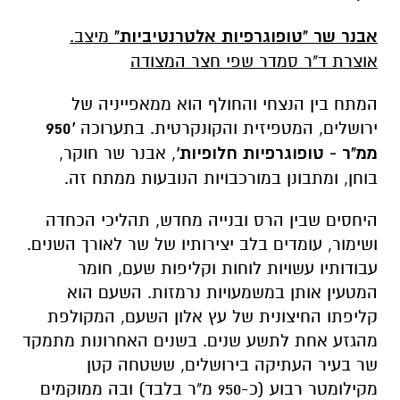
אבנר שר "טופוגרפיות אלטרנטיביות"
מיצב.
אוצרת ד"ר סמדר שפי
חצר המצודה
המתח בין הנצחי והחולף הוא ממאפייניה של
ירושלים, המטפיזית והקונקרטית. בתערוכה
'950
ממ"ר - טופוגרפיות חלופיות'
, אבנר שר חוקר,
בוחן, ומתבונן במורכבויות הנובעות ממתח זה.
היחסים שבין הרס ובנייה מחדש, תהליכי הכחדה
ושימור, עומדים בלב יצירותיו של שר לאורך השנים.
עבודותיו עשויות לוחות וקליפות שעם, חומר
המטעין אותן במשמעויות נרמזות. השעם הוא
קליפתו החיצונית של עץ אלון השעם, המקולפת
מהגזע אחת לתשע שנים. בשנים האחרונות מתמקד
שר בעיר העתיקה בירושלים, ששטחה קטן
מקילומטר רבוע (כ-950 מ"ר בלבד) ובה ממוקמים