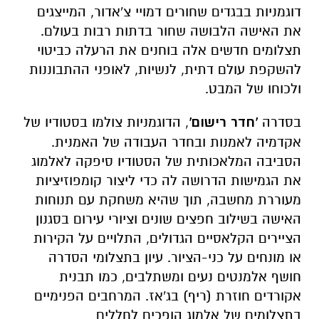
דוגמניות בבגדים שחורים דמויי צ'אדור, המייצגים
את האישה הלבושה שחור בדתות רבות בעולם.
תצלומים חדשים אלה בוחנים את הרעלה כביטוי
להשקפת עולם דתית, לנשיות, לאופני ההתבוננות
ולכוחו של המבט.
בסדרה
'חדר רישום'
, הדוגמניות צולמו בסטודיו של
אקדמיה לאמנות ובחדר העבודה של האמנית.
הסביבה המלאכותית של הסטודיו סיפקה לאלמוג
את הגמישות הדרושה לה כדי ליצור קומפוזיציות
מעוררת מחשבה, תוך שהיא משחקת עם תנוחות
האישה בשילוב חפצים שונים וציורי עירום בסגנון
הציירים הקלאסיים הגדולים, התלויים על הקירות
או מונחים על כני-הציור. עיון בתצלומי הסדרה
חושף אלמנטים נעים ומשתלבים, כמו תבנית
אקורדים חוזרת (ריף) בג'אז. המרחבים הפנימיים
בתצלומים של אלמוג הופכים לחללים