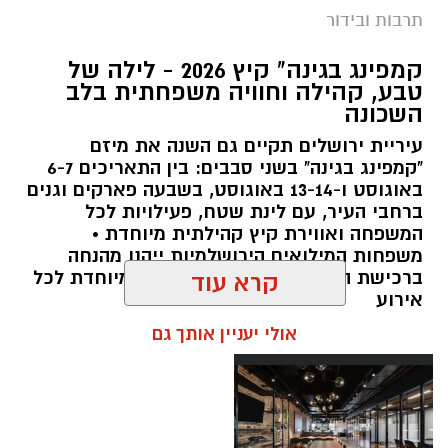
תרבות ובידור
צילום: חן אברס, חברת אריאל
קמפינג בגינה" קיץ 2026 - לילה של
מערכת ירושלים נט / 10:00 28.07.26
טבע, קהילה וחוויה משפחתית בלב
השכונה
תגים:
פארק המים
עיריית ירושלים תקיים גם השנה את מיזם
עיריית ירושלים, באמצעות החברה העירונית
"קמפינג בגינה" בשני סבבים: בין התאריכים 6-7
"אריאל", מרעננת את הקיץ הירושלמי עם ארנה
באוגוסט ו-13-14 באוגוסט, בשבעה פארקים וגנים
ברחבי העיר, עם לינת שטח, פעילויות לכל
PARK - פארק המים האתגרי של ירושלים, שייפתח
המשפחה ואווירת קיץ קהילתית מיוחדת •
היום (ג', 28 ביולי ) בהיכל הפיס ארנה בירושלים.
משפחות המילואים הירושלמיות ייהנו מהנחה
ברכישת הכרטיסים ושמירת הקצאה מיוחדת לכל
קרא עוד
הפארק החדש יתפרס על פני שני מתחמים
אירוע
מרכזיים, מתחם חיצוני פתוח ומתחם פנימי מקורה.
אולי יעניין אותך גם
המתחם החיצוני יכלול מגוון מתנפחי ענק של
מגלשות מים בגובה של עד 15 מטר, ופעילות מים
חווייתית לכל המשפחה. בחלל הפנימי של היכל
הפיס ארנה יוקם מתחם מתקנים אתגריים ייחודי