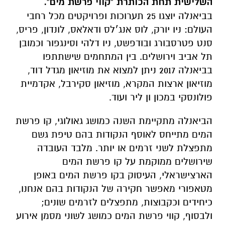
השלישית תחת הכותרת "קווי פרשת מים".
בביאנלה יוצגו 25 תערוכות ופרויקטים מכל רחבי
העולם: ניו יורק, לוס אנג׳לס ודאלאס, לונדון, פריס,
סנט פטרסבורג ובודפשט, ניו דלהי וסינגפור וכמובן
תל אביב וירושלים. בין המתחמים שישתתפו
בביאנלה 2017 ניתן למצוא את מוזיאון מגדל דוד,
מוזיאון ארצות המקרא, מוזיאון סקירבל, אקדמיית
פולונסקי במכון ון ליר ועוד.
הביאנלה מתקיימת השנה כמושג גאולוגי, קו פרשת
המים מתייחס לאוסף הנקודות בהם טיפת גשם
מתפצלת לשני זרמים או יותר. מלבד העובדה
שירושלים ממוקמת על קו פרשת המים
הארצישראלי, העיסוק בקו פרשת המים באופן
מטאפורי מאפשר חקירה של הנקודות בהם אנחנו,
כיחידים וכקבוצות, מתפצלים לזרמים שונים;
ולבסוף, קווי פרשת המים כמושג לשוני מסמן אירוע