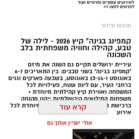
לאירועים עסקיים ופרטיים ועוד
לפרטים לחצו >>
תרבות ובידור
צילום: חן אברס, חברת אריאל
קמפינג בגינה" קיץ 2026 - לילה של
מערכת ירושלים נט / 10:00 28.07.26
טבע, קהילה וחוויה משפחתית בלב
השכונה
תגים:
פארק המים
עיריית ירושלים תקיים גם השנה את מיזם
עיריית ירושלים, באמצעות החברה העירונית
"קמפינג בגינה" בשני סבבים: בין התאריכים 6-7
"אריאל", מרעננת את הקיץ הירושלמי עם ארנה
באוגוסט ו-13-14 באוגוסט, בשבעה פארקים וגנים
ברחבי העיר, עם לינת שטח, פעילויות לכל
PARK - פארק המים האתגרי של ירושלים, שייפתח
המשפחה ואווירת קיץ קהילתית מיוחדת •
היום (ג', 28 ביולי ) בהיכל הפיס ארנה בירושלים.
משפחות המילואים הירושלמיות ייהנו מהנחה
ברכישת הכרטיסים ושמירת הקצאה מיוחדת לכל
קרא עוד
הפארק החדש יתפרס על פני שני מתחמים
אירוע
מרכזיים, מתחם חיצוני פתוח ומתחם פנימי מקורה.
אולי יעניין אותך גם
המתחם החיצוני יכלול מגוון מתנפחי ענק של
מגלשות מים בגובה של עד 15 מטר, ופעילות מים