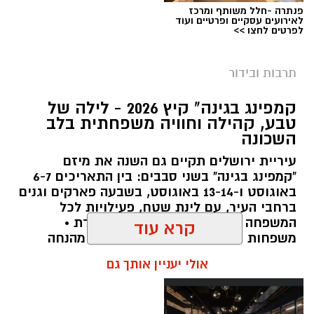
פנתרה -חלל משותף ומרכז
לאירועים עסקיים ופרטיים ועוד
לפרטים לחצו >>
תרבות ובידור
צילום: חן אברס, חברת אריאל
קמפינג בגינה" קיץ 2026 - לילה של
מערכת ירושלים נט / 10:00 28.07.26
טבע, קהילה וחוויה משפחתית בלב
השכונה
תגים:
פארק המים
עיריית ירושלים תקיים גם השנה את מיזם
עיריית ירושלים, באמצעות החברה העירונית
"קמפינג בגינה" בשני סבבים: בין התאריכים 6-7
"אריאל", מרעננת את הקיץ הירושלמי עם ארנה
באוגוסט ו-13-14 באוגוסט, בשבעה פארקים וגנים
ברחבי העיר, עם לינת שטח, פעילויות לכל
PARK - פארק המים האתגרי של ירושלים, שייפתח
המשפחה ואווירת קיץ קהילתית מיוחדת •
היום (ג', 28 ביולי ) בהיכל הפיס ארנה בירושלים.
משפחות המילואים הירושלמיות ייהנו מהנחה
ברכישת הכרטיסים ושמירת הקצאה מיוחדת לכל
קרא עוד
הפארק החדש יתפרס על פני שני מתחמים
אירוע
מרכזיים, מתחם חיצוני פתוח ומתחם פנימי מקורה.
אולי יעניין אותך גם
המתחם החיצוני יכלול מגוון מתנפחי ענק של