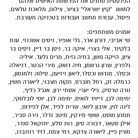
הפלסטית נותנים את הפרשנות האישית שלהם
למושג "קיץ ישראלי" בציור, צילום, מלאכת טלאים,
פיסול, עבודת מחשב ועבודות בטכניקה מעורבת.
אמנים משתתפים:
שי אביבי, דורון אדר, גלי אופיר, ניסים אשכנזי, ענת
בלקינד, אלי בצרי, איקה בר, ניסן בר דיין, ניסים בר
ציון, הייקה גושן, בתיה גזית, מרים גלעד, איליה
גלפרין, שרון גרשמן, חיה דואק, מירי הכטר, דניאלה
וכסלר, מנדוש וכסלר,ליאון זיזיעק, סילוה זלמנסון,
כרמלה זק, רחל חוברס, תקוה חצבני, ליאורה חשין,
נורה טרסיק, גילי יערי, אסתי ירון, אנג'ל כליף,
ימימה לבן, דייויד לואיס, ימימה לבן, יוסי לובלסקי,
לינה לוין, איבון ליואי, שרית לפיד, אלן לפידוס,
תמנע מוסט, שושי מירקין, מיטב נדלר, נירה סביר,
אילן סטאר, דבורה סיון, רות סלע, יחזקאל סנדר,
מורין פיין, ליאורה צדקא, רמי צמח, דויד רוזנברג,