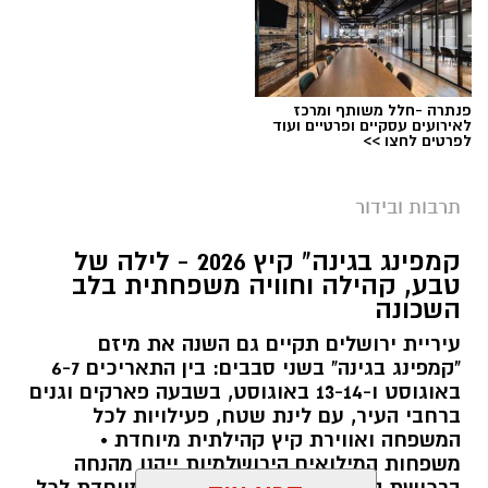
פנתרה -חלל משותף ומרכז
לאירועים עסקיים ופרטיים ועוד
לפרטים לחצו >>
תרבות ובידור
צילום: חן אברס, חברת אריאל
קמפינג בגינה" קיץ 2026 - לילה של
מערכת ירושלים נט / 10:00 28.07.26
טבע, קהילה וחוויה משפחתית בלב
השכונה
תגים:
פארק המים
עיריית ירושלים תקיים גם השנה את מיזם
עיריית ירושלים, באמצעות החברה העירונית
"קמפינג בגינה" בשני סבבים: בין התאריכים 6-7
"אריאל", מרעננת את הקיץ הירושלמי עם ארנה
באוגוסט ו-13-14 באוגוסט, בשבעה פארקים וגנים
ברחבי העיר, עם לינת שטח, פעילויות לכל
PARK - פארק המים האתגרי של ירושלים, שייפתח
המשפחה ואווירת קיץ קהילתית מיוחדת •
היום (ג', 28 ביולי ) בהיכל הפיס ארנה בירושלים.
משפחות המילואים הירושלמיות ייהנו מהנחה