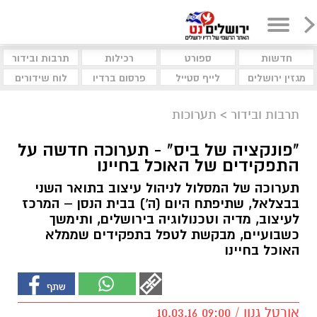
חדשות
ספורט
רכילות
תרבות ובידור
מגזין ירושלים
לייף סטייל
פרסום ברדיו
לוח שידורים
תרבות ובידור
>
תערוכות
"פונקציה של ביס" - תערוכה חדשה על
התפקידים של האוכל בחיינו
תערוכה של המסלול לניהול עיצוב בתואר השני
בבצלאל, שתיפתח היום (ה') בבית הנסן – המרכז
לעיצוב, מדיה וטכנולוגיה בירושלים, ותימשך
כשבועיים, מבקשת לטפל בתפקידים שממלא
האוכל בחיינו
אורטל גנון / 09:00 10.03.16