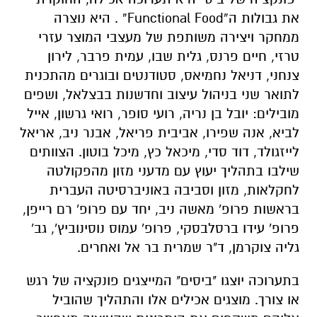
את גבולות ה“Functional Food” . היא נוצרה
ממחקר ויצירה משותפת של מעצבי המוצר עזרי
טרזי, חיים פרנס, גלית שבו, עמית פרבר, לירון
צנחני, דניאל נחמיאס, סטודנטים ובוגרים מהתכנית
לתואר שני בניהול עיצוב וחדשנות בבצלאל, ושפים
מובילים: יובל בן נריה, רועי סופר, רואי גרשון, אייל
לביא, אנה שפירו, אביבית פריאל, אבנר ניב, אריאל
לייזגולד, דוד סדי, מיכאל כץ, מיכל בוטון. הצוותים
שילבו בתהליך יעוץ עם מדעני מזון מהפקולטה
לחקלאות, מזון וסביבה באוניברסיטה העברית
בראשות פרופ' מאשה ניב, יחד עם פרופ' רם רייפן,
פרופ' עידו ברסלבסקי, פרופ' עמוס נוסינוביץ', גב'
גליה צוקרמן, ד"ר שמרית בר אל ואחרים.
בתערוכה יוצגו "ביסים" המייצגים פונקציה של רגש
או צורך. מוצגים אכילים אלו והתהליך שהוביל