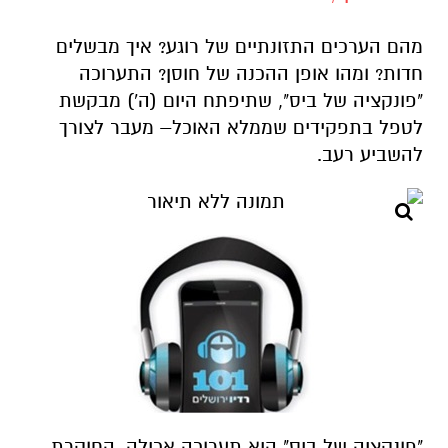
מהם הערכים התזונתיים של רוגע? איך מבשלים
חדות? ומהו אופן ההכנה של חוסן? התערוכה
"פונקציה של ביס", שתיפתח היום (ה') מבקשת
לטפל בתפקידים שממלא האוכל– מעבר לצורך
להשביע רעב.
"פונקציה של ביס" היא תערוכה אכילה, החוקרת