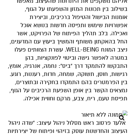
אליהם משקפים את היתרונות שהעיצוב מאפשר
בשילוב בין תכונות המזון והשפעתו על הגוף,
אומנות הבישול והטיפול ברכיבים, וביצירת
אפשרויות שימוש ותפיסה חדשות בנושא אוכל
ואכילה. בלב תהליך הפיתוח של הפרויקט, אשר
החל בהאקתון משותף והמשיך ביעוץ עם המדענים,
ניצב המונח WELL-BEING. עשרת הצוותים פעלו
במטרה לאפשר גישה וביטוי לפונקציות, בהן
התבקשו להתמקד דרך "ביס": נחמה, אנרגיה, אומץ,
רגישות, חוסן, תשוקה, שמחה, חדות, רעננות, רוגע.
בין הפרמטרים בהם התמקדו בחקירה ובתוצרים,
נמצאים הקשר בין אופן השפעת הרכיבים על הגוף,
תפיסת טעם, ריח, צבע, מרקם וחווית אכילה.
אלעד פרסוב ראש מסלול ניהול עיצוב: "שדה ניהול
העיצוב והחדשנות עוסק בזיהוי ופיתוח של יצירתיות