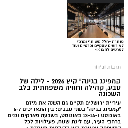
פנתרה -חלל משותף ומרכז
לאירועים עסקיים ופרטיים ועוד
לפרטים לחצו >>
תרבות ובידור
צילום: חן אברס, חברת אריאל
קמפינג בגינה" קיץ 2026 - לילה של
מערכת ירושלים נט / 10:00 28.07.26
טבע, קהילה וחוויה משפחתית בלב
השכונה
תגים:
פארק המים
עיריית ירושלים תקיים גם השנה את מיזם
עיריית ירושלים, באמצעות החברה העירונית
"קמפינג בגינה" בשני סבבים: בין התאריכים 6-7
"אריאל", מרעננת את הקיץ הירושלמי עם ארנה
באוגוסט ו-13-14 באוגוסט, בשבעה פארקים וגנים
ברחבי העיר, עם לינת שטח, פעילויות לכל
PARK - פארק המים האתגרי של ירושלים, שייפתח
המשפחה ואווירת קיץ קהילתית מיוחדת •