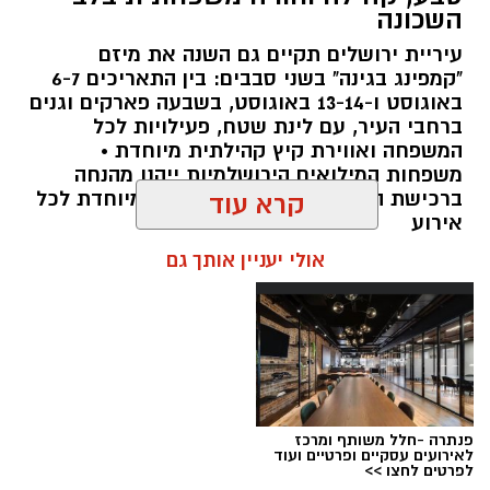
השכונה
תגים:
פארק המים
עיריית ירושלים תקיים גם השנה את מיזם
עיריית ירושלים, באמצעות החברה העירונית
"קמפינג בגינה" בשני סבבים: בין התאריכים 6-7
"אריאל", מרעננת את הקיץ הירושלמי עם ארנה
באוגוסט ו-13-14 באוגוסט, בשבעה פארקים וגנים
ברחבי העיר, עם לינת שטח, פעילויות לכל
PARK - פארק המים האתגרי של ירושלים, שייפתח
המשפחה ואווירת קיץ קהילתית מיוחדת •
היום (ג', 28 ביולי ) בהיכל הפיס ארנה בירושלים.
משפחות המילואים הירושלמיות ייהנו מהנחה
ברכישת הכרטיסים ושמירת הקצאה מיוחדת לכל
קרא עוד
הפארק החדש יתפרס על פני שני מתחמים
אירוע
מרכזיים, מתחם חיצוני פתוח ומתחם פנימי מקורה.
אולי יעניין אותך גם
המתחם החיצוני יכלול מגוון מתנפחי ענק של
מגלשות מים בגובה של עד 15 מטר, ופעילות מים
חווייתית לכל המשפחה. בחלל הפנימי של היכל
הפיס ארנה יוקם מתחם מתקנים אתגריים ייחודי
מעל לבריכות מים, שיעניק לילדים ובני נוער חוויה
ספורטיבית, אקטיבית ומלאת אדרנלין.
פנתרה -חלל משותף ומרכז
ארנה PARK יפעל עד סוף חופשת הקיץ. שעות
לאירועים עסקיים ופרטיים ועוד
לפרטים לחצו >>
הפעילות בימים ראשון–חמישי יהיו בין 10:00