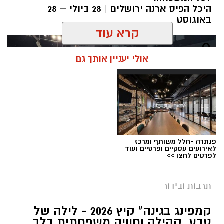
היכל הפיס ארנה ירושלים | 28 ביולי – 28
באוגוסט
קרא עוד
אולי יעניין אותך גם
פנתרה -חלל משותף ומרכז
לאירועים עסקיים ופרטיים ועוד
לפרטים לחצו >>
תרבות ובידור
צילום: חן אברס, חברת אריאל
קמפינג בגינה" קיץ 2026 - לילה של
מערכת ירושלים נט / 10:00 28.07.26
טבע, קהילה וחוויה משפחתית בלב