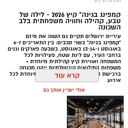
תרבות ובידור
צילום: חן אברס, חברת אריאל
קמפינג בגינה" קיץ 2026 - לילה של
מערכת ירושלים נט / 10:00 28.07.26
טבע, קהילה וחוויה משפחתית בלב
השכונה
תגים:
פארק המים
עיריית ירושלים תקיים גם השנה את מיזם
עיריית ירושלים, באמצעות החברה העירונית
"קמפינג בגינה" בשני סבבים: בין התאריכים 6-7
"אריאל", מרעננת את הקיץ הירושלמי עם ארנה
באוגוסט ו-13-14 באוגוסט, בשבעה פארקים וגנים
ברחבי העיר, עם לינת שטח, פעילויות לכל
PARK - פארק המים האתגרי של ירושלים, שייפתח
המשפחה ואווירת קיץ קהילתית מיוחדת •
היום (ג', 28 ביולי ) בהיכל הפיס ארנה בירושלים.
משפחות המילואים הירושלמיות ייהנו מהנחה
ברכישת הכרטיסים ושמירת הקצאה מיוחדת לכל
קרא עוד
הפארק החדש יתפרס על פני שני מתחמים
אירוע
מרכזיים, מתחם חיצוני פתוח ומתחם פנימי מקורה.
אולי יעניין אותך גם
המתחם החיצוני יכלול מגוון מתנפחי ענק של
מגלשות מים בגובה של עד 15 מטר, ופעילות מים
חווייתית לכל המשפחה. בחלל הפנימי של היכל
הפיס ארנה יוקם מתחם מתקנים אתגריים ייחודי
מעל לבריכות מים, שיעניק לילדים ובני נוער חוויה