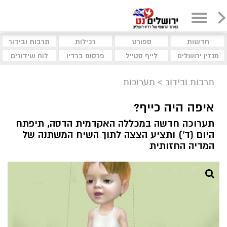
חדשות
ספורט
רכילות
תרבות ובידור
מגזין ירושלים
לייף סטייל
פרסום ברדיו
לוח שידורים
תרבות ובידור
>
תערוכות
איפה היה כייף?
תערוכה חדשה במכללה האקדמית הדסה, תיפתח
היום (ד') ותציע הצצה לתוך השיח המשתנה של
המדיה החזותית