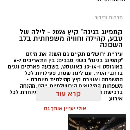
תרבות ובידור
צילום: חן אברס, חברת אריאל
קמפינג בגינה" קיץ 2026 - לילה של
מערכת ירושלים נט / 10:00 28.07.26
טבע, קהילה וחוויה משפחתית בלב
השכונה
תגים:
פארק המים
עיריית ירושלים תקיים גם השנה את מיזם
עיריית ירושלים, באמצעות החברה העירונית
"קמפינג בגינה" בשני סבבים: בין התאריכים 6-7
"אריאל", מרעננת את הקיץ הירושלמי עם ארנה
באוגוסט ו-13-14 באוגוסט, בשבעה פארקים וגנים
ברחבי העיר, עם לינת שטח, פעילויות לכל
PARK - פארק המים האתגרי של ירושלים, שייפתח
המשפחה ואווירת קיץ קהילתית מיוחדת •
היום (ג', 28 ביולי ) בהיכל הפיס ארנה בירושלים.
משפחות המילואים הירושלמיות ייהנו מהנחה
ברכישת הכרטיסים ושמירת הקצאה מיוחדת לכל
קרא עוד
הפארק החדש יתפרס על פני שני מתחמים
אירוע
מרכזיים, מתחם חיצוני פתוח ומתחם פנימי מקורה.
אולי יעניין אותך גם
המתחם החיצוני יכלול מגוון מתנפחי ענק של
מגלשות מים בגובה של עד 15 מטר, ופעילות מים
חווייתית לכל המשפחה. בחלל הפנימי של היכל