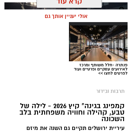
קרא עוד
אולי יעניין אותך גם
פנתרה -חלל משותף ומרכז
לאירועים עסקיים ופרטיים ועוד
לפרטים לחצו >>
תרבות ובידור
צילום: חן אברס, חברת אריאל
קמפינג בגינה" קיץ 2026 - לילה של
מערכת ירושלים נט / 10:00 28.07.26
טבע, קהילה וחוויה משפחתית בלב
השכונה
תגים:
פארק המים
עיריית ירושלים תקיים גם השנה את מיזם