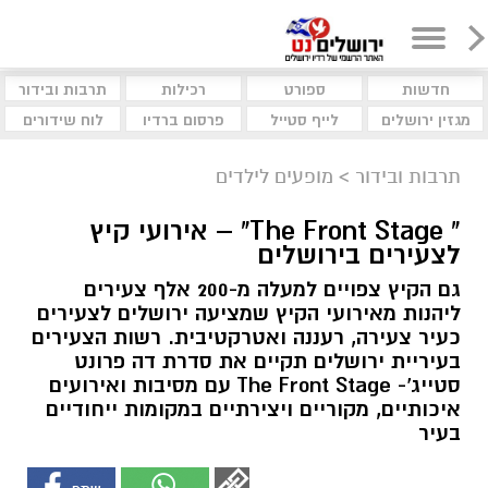
חדשות
ספורט
רכילות
תרבות ובידור
מגזין ירושלים
לייף סטייל
פרסום ברדיו
לוח שידורים
תרבות ובידור
>
מופעים לילדים
" The Front Stage" – אירועי קיץ
לצעירים בירושלים
גם הקיץ צפויים למעלה מ-200 אלף צעירים
ליהנות מאירועי הקיץ שמציעה ירושלים לצעירים
כעיר צעירה, רעננה ואטרקטיבית. רשות הצעירים
בעיריית ירושלים תקיים את סדרת דה פרונט
סטייג'- The Front Stage עם מסיבות ואירועים
איכותיים, מקוריים ויצירתיים במקומות ייחודיים
בעיר