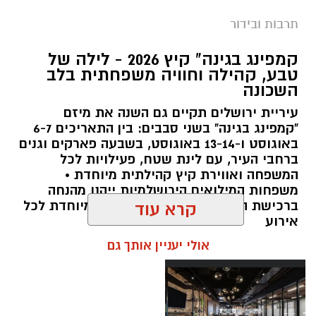
תרבות ובידור
צילום: חן אברס, חברת אריאל
קמפינג בגינה" קיץ 2026 - לילה של
מערכת ירושלים נט / 10:00 28.07.26
טבע, קהילה וחוויה משפחתית בלב
השכונה
תגים:
פארק המים
עיריית ירושלים תקיים גם השנה את מיזם
עיריית ירושלים, באמצעות החברה העירונית
"קמפינג בגינה" בשני סבבים: בין התאריכים 6-7
"אריאל", מרעננת את הקיץ הירושלמי עם ארנה
באוגוסט ו-13-14 באוגוסט, בשבעה פארקים וגנים
ברחבי העיר, עם לינת שטח, פעילויות לכל
PARK - פארק המים האתגרי של ירושלים, שייפתח
המשפחה ואווירת קיץ קהילתית מיוחדת •
היום (ג', 28 ביולי ) בהיכל הפיס ארנה בירושלים.
משפחות המילואים הירושלמיות ייהנו מהנחה
ברכישת הכרטיסים ושמירת הקצאה מיוחדת לכל
קרא עוד
הפארק החדש יתפרס על פני שני מתחמים
אירוע
מרכזיים, מתחם חיצוני פתוח ומתחם פנימי מקורה.
אולי יעניין אותך גם
המתחם החיצוני יכלול מגוון מתנפחי ענק של
מגלשות מים בגובה של עד 15 מטר, ופעילות מים
חווייתית לכל המשפחה. בחלל הפנימי של היכל
הפיס ארנה יוקם מתחם מתקנים אתגריים ייחודי