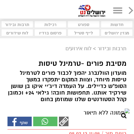
חדשות
ספורט
רכילות
תרבות ובידור
מגזין ירושלים
לייף סטייל
פרסום ברדיו
לוח שידורים
תרבות ובידור
>
לוח אירועים
מסיבת פורים -טרמינל טיסות
מועדון הוולנברג יהפוך לכבוד פורים לטרמינל
טיסות מיוחד, וצוות המקום יתפקדו במשך
הסופ"ש כדיילים. על העמדה דיג'יי איקו בן שושן
שירקיד אותנו. תחפושות חובה! גילאי 24+ וכמובן
קהל הסטודנטים שלנו שמוזמן בחום
רעות מור / 11:09 08.03.12