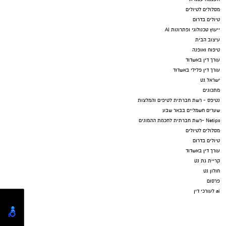
מסלולים לטיולים
טיולים בדרום
ייעוץ טכנולוגי ופתרונות AI
עיצוב הבית
טיפוח ואופנה
עורך דין באשדוד
עורך דין פלילי באשדוד
ישראל נט
מתכונים
נטיפס - רשת חברתית לטיפים והמלצות
שערים חשמליים בבאר שבע
Netips -רשת חברתית לחכמת ההמונים
מסלולים לטיולים
טיולים בדרום
עורך דין באשדוד
קריית גת נט
חולון נט
פרסום
ai לעורכי דין