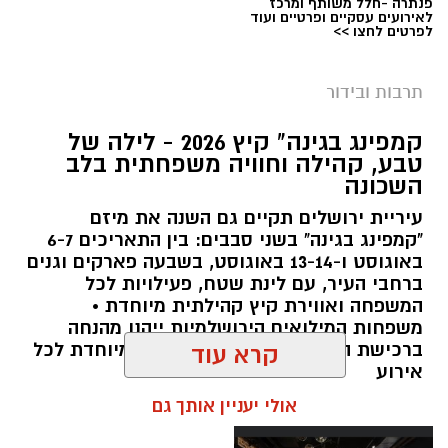
פנתרה -חלל משותף ומרכז
לאירועים עסקיים ופרטיים ועוד
לפרטים לחצו >>
תרבות ובידור
צילום: חן אברס, חברת אריאל
קמפינג בגינה" קיץ 2026 - לילה של
מערכת ירושלים נט / 10:00 28.07.26
טבע, קהילה וחוויה משפחתית בלב
השכונה
תגים:
פארק המים
עיריית ירושלים תקיים גם השנה את מיזם
עיריית ירושלים, באמצעות החברה העירונית
"קמפינג בגינה" בשני סבבים: בין התאריכים 6-7
"אריאל", מרעננת את הקיץ הירושלמי עם ארנה
באוגוסט ו-13-14 באוגוסט, בשבעה פארקים וגנים
ברחבי העיר, עם לינת שטח, פעילויות לכל
PARK - פארק המים האתגרי של ירושלים, שייפתח
המשפחה ואווירת קיץ קהילתית מיוחדת •
היום (ג', 28 ביולי ) בהיכל הפיס ארנה בירושלים.
משפחות המילואים הירושלמיות ייהנו מהנחה
ברכישת הכרטיסים ושמירת הקצאה מיוחדת לכל
קרא עוד
הפארק החדש יתפרס על פני שני מתחמים
אירוע
מרכזיים, מתחם חיצוני פתוח ומתחם פנימי מקורה.
אולי יעניין אותך גם
המתחם החיצוני יכלול מגוון מתנפחי ענק של
מגלשות מים בגובה של עד 15 מטר, ופעילות מים