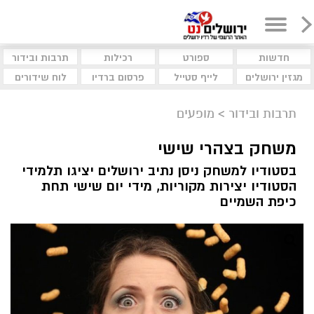
חדשות
ספורט
רכילות
תרבות ובידור
מגזין ירושלים
לייף סטייל
פרסום ברדיו
לוח שידורים
תרבות ובידור
>
מופעים
משחק בצהרי שישי
בסטודיו למשחק ניסן נתיב ירושלים יציגו תלמידי
הסטודיו יצירות מקוריות, מידי יום שישי תחת
כיפת השמיים